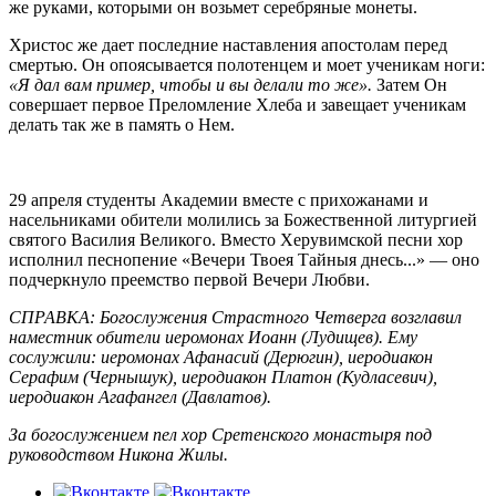
же руками, которыми он возьмет серебряные монеты.
Христос же дает последние наставления апостолам перед
смертью. Он опоясывается полотенцем и моет ученикам ноги:
«Я дал вам пример, чтобы и вы делали то же».
Затем Он
совершает первое Преломление Хлеба и завещает ученикам
делать так же в память о Нем.
29 апреля студенты Академии вместе с прихожанами и
насельниками обители молились за Божественной литургией
святого Василия Великого. Вместо Херувимской песни хор
исполнил песнопение «Вечери Твоея Тайныя днесь...» — оно
подчеркнуло преемство первой Вечери Любви.
СПРАВКА: Богослужения Страстного Четверга возглавил
наместник обители иеромонах Иоанн (Лудищев). Ему
сослужили: иеромонах Афанасий (Дерюгин), иеродиакон
Серафим (Чернышук), иеродиакон Платон (Кудласевич),
иеродиакон Агафангел (Давлатов).
За богослужением пел хор Сретенского монастыря под
руководством Никона Жилы.