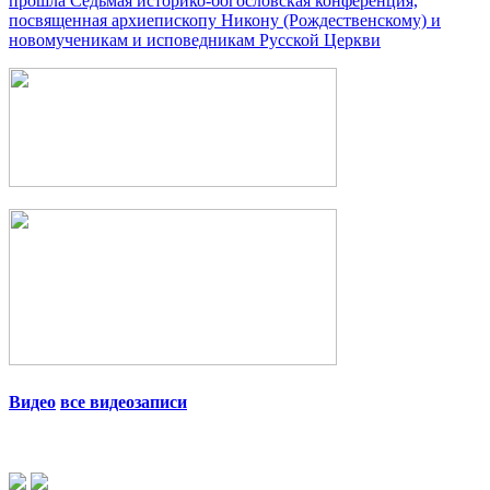
прошла Седьмая историко-богословская конференция,
посвященная архиепископу Никону (Рождественскому) и
новомученикам и исповедникам Русской Церкви
Видео
все видеозаписи