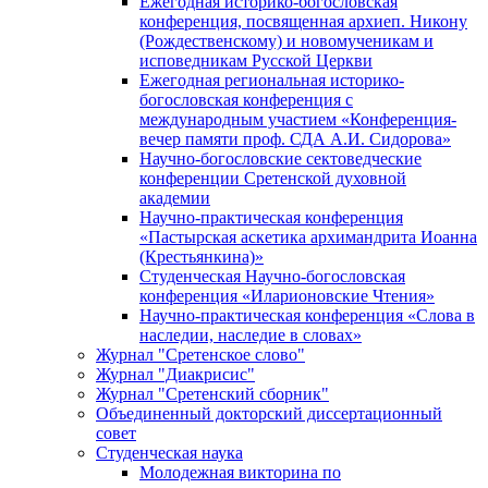
Ежегодная историко-богословская
конференция, посвященная архиеп. Никону
(Рождественскому) и новомученикам и
исповедникам Русской Церкви
Ежегодная региональная историко-
богословская конференция с
международным участием «Конференция-
вечер памяти проф. СДА А.И. Сидорова»
Научно-богословские сектоведческие
конференции Сретенской духовной
академии
Научно-практическая конференция
«Пастырская аскетика архимандрита Иоанна
(Крестьянкина)»
Студенческая Научно-богословская
конференция «Иларионовские Чтения»
Научно-практическая конференция «Cлова в
наследии, наследие в словах»
Журнал "Сретенское слово"
Журнал "Диакрисис"
Журнал "Сретенский сборник"
Объединенный докторский диссертационный
совет
Студенческая наука
Молодежная викторина по