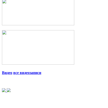
Видео
все видеозаписи