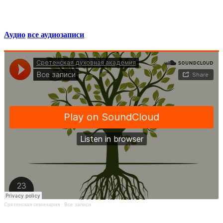
Аудио
все аудиозаписи
Сретенская семинария
·
Все записи