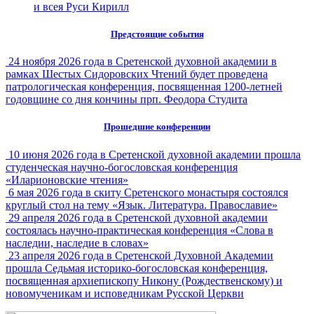
и всея Руси Кирилл
Предстоящие события
24 ноября 2026 года в Сретенской духовной академии в
рамках Шестых Сидоровских Чтений будет проведена
патрологическая конференция, посвященная 1200-летней
годовщине со дня кончины прп. Феодора Студита
Прошедшие конференции
10 июня 2026 года в Сретенской духовной академии прошла
студенческая научно-богословская конференция
«Иларионовские чтения»
6 мая 2026 года в скиту Сретенского монастыря состоялся
круглый стол на тему «Язык. Литература. Православие»
29 апреля 2026 года в Сретенской духовной академии
состоялась научно-практическая конференция «Слова в
наследии, наследие в словах»
23 апреля 2026 года в Сретенской Духовной Академии
прошла Седьмая историко-богословская конференция,
посвященная архиепископу Никону (Рождественскому) и
новомученикам и исповедникам Русской Церкви