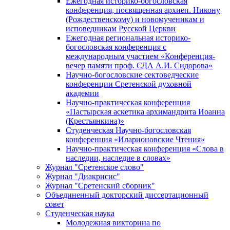
Ежегодная историко-богословская
конференция, посвященная архиеп. Никону
(Рождественскому) и новомученикам и
исповедникам Русской Церкви
Ежегодная региональная историко-
богословская конференция с
международным участием «Конференция-
вечер памяти проф. СДА А.И. Сидорова»
Научно-богословские сектоведческие
конференции Сретенской духовной
академии
Научно-практическая конференция
«Пастырская аскетика архимандрита Иоанна
(Крестьянкина)»
Студенческая Научно-богословская
конференция «Иларионовские Чтения»
Научно-практическая конференция «Cлова в
наследии, наследие в словах»
Журнал "Сретенское слово"
Журнал "Диакрисис"
Журнал "Сретенский сборник"
Объединенный докторский диссертационный
совет
Студенческая наука
Молодежная викторина по