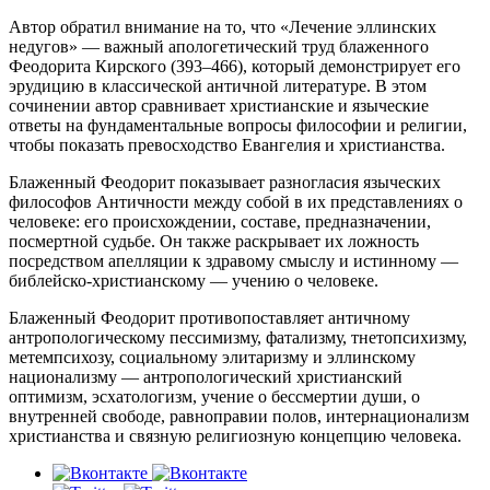
Автор обратил внимание на то, что «Лечение эллинских
недугов» — важный апологетический труд блаженного
Феодорита Кирского (393–466), который демонстрирует его
эрудицию в классической античной литературе. В этом
сочинении автор сравнивает христианские и языческие
ответы на фундаментальные вопросы философии и религии,
чтобы показать превосходство Евангелия и христианства.
Блаженный Феодорит показывает разногласия языческих
философов Античности между собой в их представлениях о
человеке: его происхождении, составе, предназначении,
посмертной судьбе. Он также раскрывает их ложность
посредством апелляции к здравому смыслу и истинному —
библейско-христианскому — учению о человеке.
Блаженный Феодорит противопоставляет античному
антропологическому пессимизму, фатализму, тнетопсихизму,
метемпсихозу, социальному элитаризму и эллинскому
национализму — антропологический христианский
оптимизм, эсхатологизм, учение о бессмертии души, о
внутренней свободе, равноправии полов, интернационализм
христианства и связную религиозную концепцию человека.