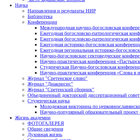
Наука
Направления и результаты НИР
Библиотека
Конференции
Международная научно-богословская конфер
Ежегодная богословско-патрологическая кон
Ежегодная богословско-патрологическая кон
Ежегодная историко-богословская конференц
Ежегодная региональная историко-богословс
Научно-богословские сектоведческие конфер
Научно-практическая конференция «Пастырск
Студенческая Научно-богословская конферен
Научно-практическая конференция «Cлова в н
Журнал "Сретенское слово"
Журнал "Диакрисис"
Журнал "Сретенский сборник"
Объединенный докторский диссертационный совет
Студенческая наука
Молодежная викторина по церковнославянско
Научно-популярный образовательный проект
Жизнь академии
ФОТОГАЛЕРЕЯ
Общие сведения
Духовная жизнь