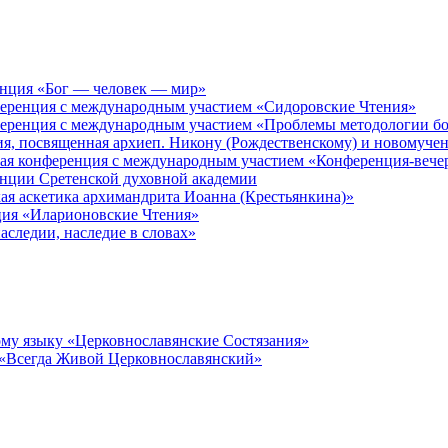
енция «Бог — человек — мир»
ференция с международным участием «Сидоровские Чтения»
ференция с международным участием «Проблемы методологии бо
ия, посвященная архиеп. Никону (Рождественскому) и новомуче
кая конференция с международным участием «Конференция-вече
енции Сретенской духовной академии
ая аскетика архимандрита Иоанна (Крестьянкина)»
ция «Иларионовские Чтения»
аследии, наследие в словах»
му языку «Церковнославянские Состязания»
 «Всегда Живой Церковнославянский»