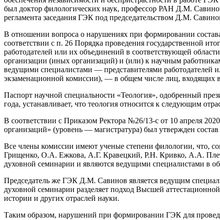
был доктор филологических наук, профессор РАН Д.М. Савинов
регламента заседания ГЭК под председательством Д.М. Савино
В отношении вопроса о нарушениях при формировании состава
соответствии с п. 26 Порядка проведения государственной и
работодателей или их объединений в соответствующей области
организации (иных организаций) и (или) к научным работника
ведущими специалистами — представителями работодателей ил
экзаменационной комиссии), — в общем числе лиц, входящих в
Паспорт научной специальности «Теология», одобренный пре
года, устанавливает, что теология относится к следующим отра
В соответствии с Приказом Ректора №26/13-с от 10 апреля 20
организаций» (уровень — магистратура) был утвержден состав
Все члены комиссии имеют ученые степени филологии, что, сог
Грищенко, О.А. Ежкова, А.Г. Кравецкий, Р.Н. Кривко, А.А. Пле
духовной семинарии и являются ведущими специалистами в обл
Председатель же ГЭК Д.М. Савинов является ведущим специали
духовной семинарии разделяет подход Высшей аттестационной 
истории и других отраслей науки.
Таким образом, нарушений при формировании ГЭК для проведе