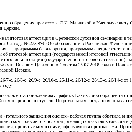
трению обращения профессора Л.И. Маршевой к Ученому совету 
ой Церкви.
нная итоговая аттестация в Сретенской духовной семинарии в т
ря 2012 года № 273-ФЗ «Об образовании в Российской Федераци
ния — программам бакалавриата, программам специалитета и п
м об итоговой аттестации (государственной итоговой аттестаци
итоговой аттестации (государственной итоговой аттестации) в
Ф (утв. Высшим Церковным Советом 25.07.2018 года) и Положен
лавной Церкви.
, 26/7-с, 26/8-с, 26/9-c, 26/10-с, 26/11-c, 26/12-с, 26/13-c, 26/14
м году.
 согласно установленному графику. Каких-либо обращений от п
ой семинарии не поступало. По результатам государственных а
 «тотального занижения оценок» рабочая группа обратила внима
нством голосов от числа лиц, входящих в состав комиссий и у
ешения, принятые комиссиями, оформляются протоколами. Прот
 председатель комиссии утверждается из числа лиц, не работаю