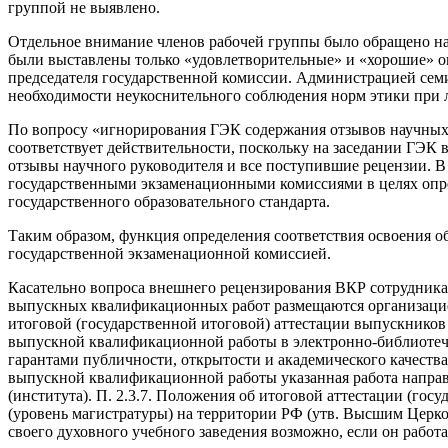
группой не выявлено.
Отдельное внимание членов рабочей группы было обращено на
были выставлены только «удовлетворительные» и «хорошие» оц
председателя государственной комиссии. Администрацией сем
необходимости неукоснительного соблюдения норм этики при 
По вопросу «игнорирования ГЭК содержания отзывов научных р
соответствует действительности, поскольку на заседании ГЭК
отзывы научного руководителя и все поступившие рецензии. В 
государственными экзаменационными комиссиями в целях опре
государственного образовательного стандарта.
Таким образом, функция определения соответствия освоения 
государственной экзаменационной комиссией.
Касательно вопроса внешнего рецензирования ВКР сотрудникам
выпускных квалификационных работ размещаются организацией
итоговой (государственной итоговой) аттестации выпускников 
выпускной квалификационной работы в электронно-библиотечн
гарантами публичности, открытости и академического качества
выпускной квалификационной работы указанная работа направл
(института). П. 2.3.7. Положения об итоговой аттестации (г
(уровень магистратуры) на территории РФ (утв. Высшим Церков
своего духовного учебного заведения возможно, если он работае