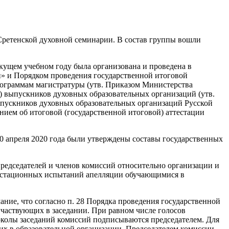
Сретенской духовной семинарии. В состав группы вошли
екущем учебном году была организована и проведена в
и» и Порядком проведения государственной итоговой
рограммам магистратуры (утв. Приказом Министерства
и) выпускников духовных образовательных организаций (утв.
ыпускников духовных образовательных организаций Русской
ием об итоговой (государственной итоговой) аттестации
-с от 10 апреля 2020 года были утверждены составы государственных
редседателей и членов комиссий относительно организации и
ттестационных испытаний апелляции обучающимися в
ние, что согласно п. 28 Порядка проведения государственной
частвующих в заседании. При равном числе голосов
околы заседаний комиссий подписываются председателем. Для
щих в образовательной организации. Председателем комиссии