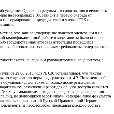
бсуждении. Однако по результатам голосования в ведомость
ры на заседаниях ГЭК зависит в первую очередь от
 и информированию председателей и членов ГЭК о
естации.
метила, что данное утверждение является оценочным и не
кной квалификационной работе в ходе защиты были оглашены
636 государственная итоговая аттестация проводится
овных образовательных программ требованиям федерального
уществляется не научным руководителем и рецензентом, а
ки от 29.06.2015 года № 636 устанавливает, что тексты
я по содержанию норма содержится в п. 4.3. Положения об
те обучающийся допускается только после размещения
варительном размещении работ для общего доступа являются
 № 636 устанавливает, что для проведения рецензирования
ла лиц, не являющихся работниками кафедры, либо факультета
азовательных организаций Русской Православной Церкви
 рецензента из профессорско-преподавательского состава