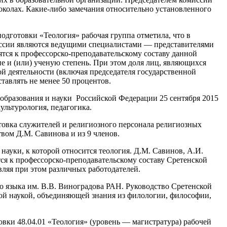
околах. Какие-либо замечания относительно установленного
дготовки «Теология» рабочая группа отметила, что в
миссии являются ведущими специалистами — представителями
ятся к профессорско-преподавательскому составу данной
е и (или) ученую степень. При этом доля лиц, являющихся
 деятельности (включая председателя государственной
тавлять не менее 50 процентов.
бразования и науки Российской Федерации 25 сентября 2015
ультурология, педагогика.
отовка служителей и религиозного персонала религиозных
вом Д.М. Савинова и из 9 членов.
науки, к которой относится теология. Д.М. Савинов, А.И.
ятся к профессорско-преподавательскому составу Сретенской
вляя при этом различных работодателей.
о языка им. В.В. Виноградова РАН. Руководство Сретенской
вой наукой, объединяющей знания из филологии, философии,
ки 48.04.01 «Теология» (уровень — магистратура) рабочей