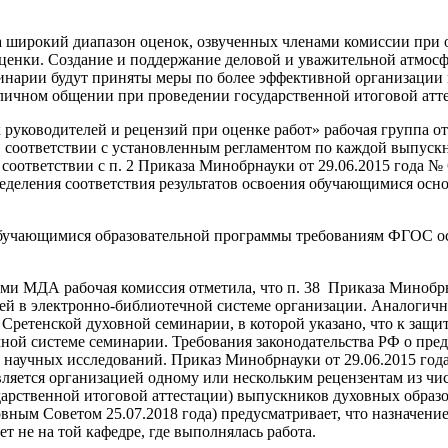
 широкий диапазон оценок, озвученных членами комиссии при о
енки. Создание и поддержание деловой и уважительной атмосфе
инарии будут приняты меры по более эффективной организации
личном общении при проведении государственной итоговой атт
уководителей и рецензий при оценке работ» рабочая группа от
 в соответствии с установленным регламентом по каждой выпус
соответствии с п. 2 Приказа Минобрнауки от 29.06.2015 года № 
деления соответствия результатов освоения обучающимися осн
обучающимися образовательной программы требованиям ФГОС ос
и МДА рабочая комиссия отметила, что п. 38 Приказа Минобрнау
 в электронно-библиотечной системе организации. Аналогична
Сретенской духовной семинарии, в которой указано, что к защи
ой системе семинарии. Требования законодательства РФ о пред
 научных исследований. Приказ Минобрнауки от 29.06.2015 года
яется организацией одному или нескольким рецензентам из чис
осударственной итоговой аттестации) выпускников духовных обр
ным Советом 25.07.2018 года) предусматривает, что назначение
т не на той кафедре, где выполнялась работа.