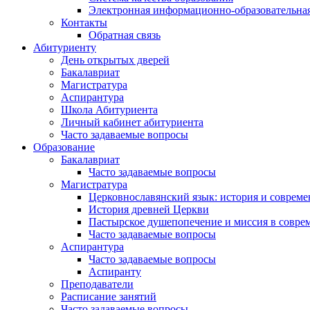
Электронная информационно-образовательная
Контакты
Обратная связь
Абитуриенту
День открытых дверей
Бакалавриат
Магистратура
Аспирантура
Школа Абитуриента
Личный кабинет абитуриента
Часто задаваемые вопросы
Образование
Бакалавриат
Часто задаваемые вопросы
Магистратура
Церковнославянский язык: история и совреме
История древней Церкви
Пастырское душепопечение и миссия в совре
Часто задаваемые вопросы
Аспирантура
Часто задаваемые вопросы
Аспиранту
Преподаватели
Расписание занятий
Часто задаваемые вопросы