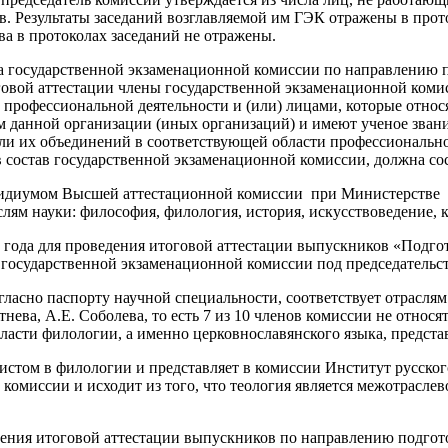
. Результаты заседаний возглавляемой им ГЭК отражены в прот
ва в протоколах заседаний не отражены.
 государственной экзаменационной комиссии по направлению по
тоговой аттестации члены государственной экзаменационной ко
 профессиональной деятельности и (или) лицами, которые относ
м данной организации (иных организаций) и имеют ученое звани
и их объединений в соответствующей области профессиональной
 состав государственной экзаменационной комиссии, должна сос
зидиумом Высшей аттестационной комиссии при Министерстве о
слям науки: философия, филология, история, искусствоведение, к
20 года для проведения итоговой аттестации выпускников «Подг
 государственной экзаменационной комиссии под председательст
ласно паспорту научной специальности, соответствует отраслям 
тнева, А.Е. Соболева, то есть 7 из 10 членов комиссии не относ
асти филологии, а именно церковнославянского языка, предста
стом в филологии и представляет в комиссии Институт русског
комиссии и исходит из того, что теология является межотрасле
ния итоговой аттестации выпускников по направлению подготов