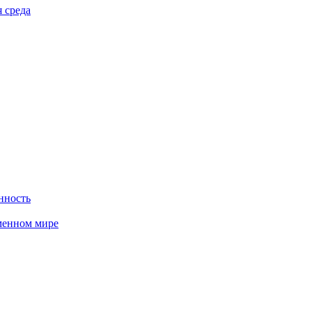
 среда
нность
менном мире