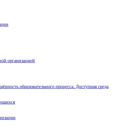
ации
ной организацией
щённость образовательного процесса. Доступная среда
ающихся
анизации