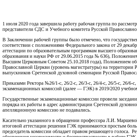
1 июля 2020 года завершила работу рабочая группа по рассмо
представители СДС и Учебного комитета Русской Православн
В Заключении рабочей группы было отмечено, что государстве
соответствии с положениями Федерального закона от 29 декаб
аттестации по образовательным программам высшего образова
образования и науки РФ от 29.06.2015 года № 636), Положение
Высшим Церковным Советом 25.10.2018 года), Положением об 
Православной Церкви (уровень магистратуры) на территории Р
выпускников Сретенской духовной семинарии Русской Правос
Приказами Ректора №26/1-с, 26/2-с, 26/3-с, 26/4-с, 26/5-с, 26/6-с
экзаменационных комиссий (далее — ГЭК) в 2019/2020 учебно
Государственные экзаменационные комиссии провели заседания
порядка их работы в адрес администрации Сретенской духовн
апелляционную комиссию не подавались.
Касательно указанного в обращении профессора Л.И. Маршевой
итоговой аттестации решения ГЭК принимаются простым больши
председатель комиссии обладает правом решающего голоса. Р
обеспечения независимости и беспристрастности в работе ГЭК