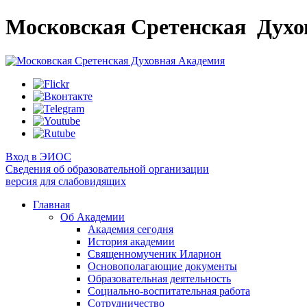
Московская Сретенская
Духо
Вход в ЭИОС
Сведения об образовательной организации
версия для слабовидящих
Главная
Об Академии
Академия сегодня
История академии
Священномученик Иларион
Основополагающие документы
Образовательная деятельность
Социально-воспитательная работа
Сотрудничество