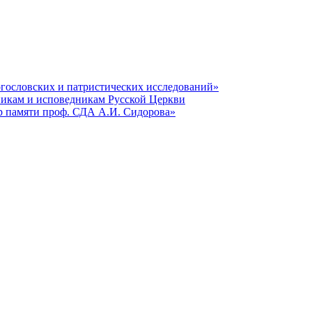
гословских и патристических исследований»
никам и исповедникам Русской Церкви
р памяти проф. СДА А.И. Сидорова»