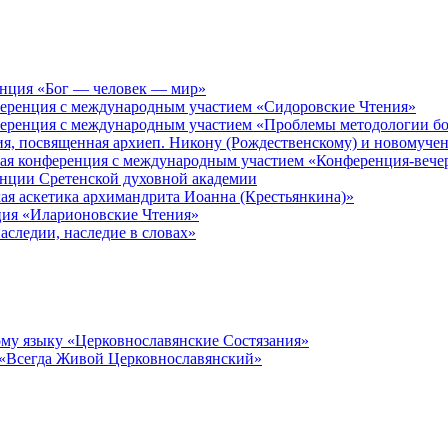
енция «Бог — человек — мир»
ференция с международным участием «Сидоровские Чтения»
ференция с международным участием «Проблемы методологии бо
ия, посвященная архиеп. Никону (Рождественскому) и новомуче
кая конференция с международным участием «Конференция-вече
енции Сретенской духовной академии
ая аскетика архимандрита Иоанна (Крестьянкина)»
ция «Иларионовские Чтения»
аследии, наследие в словах»
му языку «Церковнославянские Состязания»
 «Всегда Живой Церковнославянский»