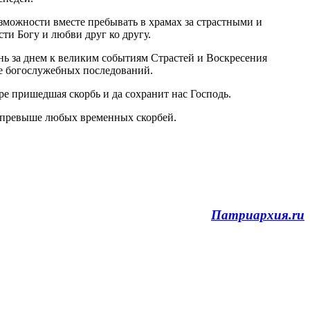
можности вместе пребывать в храмах за страстными и
ти Богу и любви друг ко другу.
ь за днем к великим событиям Страстей и Воскресения
ие богослужебных последований.
ре пришедшая скорбь и да сохранит нас Господь.
ой превыше любых временных скорбей.
Патриархия.ru