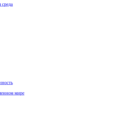
 среда
нность
менном мире