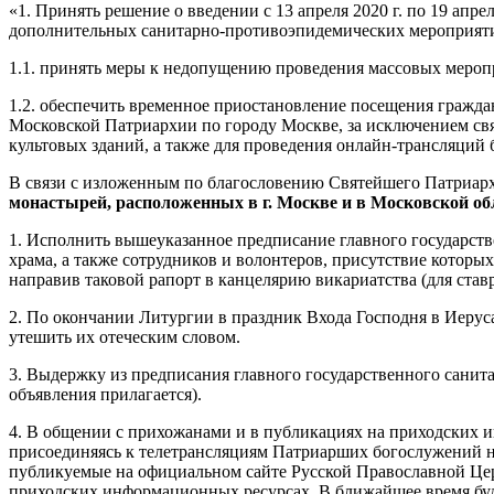
«1. Принять решение о введении с 13 апреля 2020 г. по 19 ап
дополнительных санитарно-противоэпидемических мероприяти
1.1. принять меры к недопущению проведения массовых мероп
1.2. обеспечить временное приостановление посещения гражд
Московской Патриархии по городу Москве, за исключением св
культовых зданий, а также для проведения онлайн-трансляций
В связи с изложенным по благословению Святейшего Патриарх
монастырей, расположенных в г. Москве и в Московской об
1. Исполнить вышеуказанное предписание главного государств
храма, а также сотрудников и волонтеров, присутствие которы
направив таковой рапорт в канцелярию викариатства (для ст
2. По окончании Литургии в праздник Входа Господня в Иеру
утешить их отеческим словом.
3. Выдержку из предписания главного государственного санита
объявления прилагается).
4. В общении с прихожанами и в публикациях на приходских и
присоединяясь к телетрансляциям Патриарших богослужений н
публикуемые на официальном сайте Русской Православной Це
приходских информационных ресурсах. В ближайшее время бу