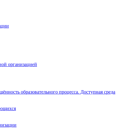
ации
ной организацией
щённость образовательного процесса. Доступная среда
ающихся
анизации