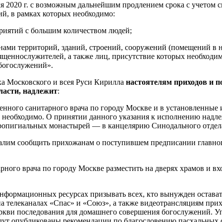
реля 2020 г. с возможным дальнейшим продлением срока с учето
й, в рамках которых необходимо:
риятий с большим количеством людей;
анами территорий, зданий, строений, сооружений (помещений в
ященнослужителей, а также лиц, присутствие которых необход
 богослужений».
а Московского и всея Руси Кирилла
настоятелям приходов и 
ласти, надлежит
:
енного санитарного врача по городу Москве и в установленные 
х необходимо. О принятии данного указания к исполнению надлеж
авропигиальных монастырей — в канцелярию Синодального отдел
салим сообщить прихожанам о поступившем предписании главног
рного врача по городу Москве разместить на дверях храмов и в
нформационных ресурсах призывать всех, кто вынужден оставать
а телеканалах «Спас» и «Союз», а также видеотрансляциям при
ркви последования для домашнего совершения богослужений. У
дут опубликованы рекомендации по благословению пасхальных 