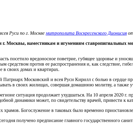
сея Руси по г. Москве
митрополита Воскресенского Дионисия
от
. Москвы, наместникам и игумениям ставропигиальных мон
асть посетило вредоносное поветрие, губящее здоровье и унос
ым средством против ее распространения и, как следствие, гиб
е в своих домах и квартирах.
ий Патриарх Московский и всея Руси Кирилл с болью в сердце п
бывать в своих жилищах, совершая домашнюю молитву, а также у
егионе ситуация продолжает ухудшаться. На 10 апреля 2020 г. п
добной динамики может, по свидетельству врачей, привести к к
х храмов. Богослужение в таковых было временно приостановле
егодня получено предписание главного государственного санит