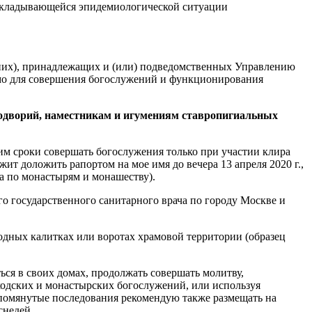
м складывающейся эпидемиологической ситуации
 них), принадлежащих и (или) подведомственных Управлению
имо для совершения богослужений и функционирования
подворий, наместникам и игумениям ставропигиальных
им сроки совершать богослужения только при участии клира
ит доложить рапортом на мое имя до вечера 13 апреля 2020 г.,
а по монастырям и монашеству).
о государственного санитарного врача по городу Москве и
ходных калитках или воротах храмовой территории (образец
ся в своих домах, продолжать совершать молитву,
ходских и монастырских богослужений, или используя
помянутые последования рекомендую также размещать на
снедей.