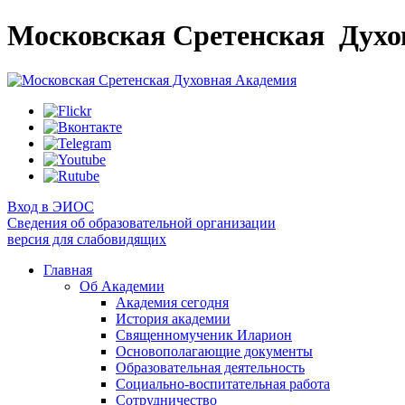
Московская Сретенская
Духо
Вход в ЭИОС
Сведения об образовательной организации
версия для слабовидящих
Главная
Об Академии
Академия сегодня
История академии
Священномученик Иларион
Основополагающие документы
Образовательная деятельность
Социально-воспитательная работа
Сотрудничество