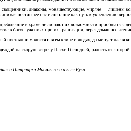
и, священники, диаконы, монашествующие, миряне — лишены воз
ринимая постигшее нас испытание как путь к укреплению вернос
пребывание в храме не лишают их возможности приобщаться ден
астие в богослужениях при их трансляции, через домашнее чтен
й постоянно молится о всем клире и людях, да минует нас вско
надеждой на скорую встречу Пасхи Господней, радость от котор
йшего Патриарха Московского и всея Руси