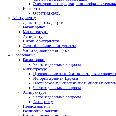
Электронная информационно-образовательная
Контакты
Обратная связь
Абитуриенту
День открытых дверей
Бакалавриат
Магистратура
Аспирантура
Школа Абитуриента
Личный кабинет абитуриента
Часто задаваемые вопросы
Образование
Бакалавриат
Часто задаваемые вопросы
Магистратура
Церковнославянский язык: история и совреме
История древней Церкви
Пастырское душепопечение и миссия в совре
Часто задаваемые вопросы
Аспирантура
Часто задаваемые вопросы
Аспиранту
Преподаватели
Расписание занятий
Часто задаваемые вопросы