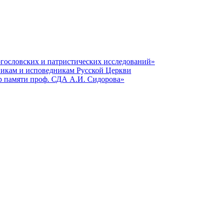
гословских и патристических исследований»
никам и исповедникам Русской Церкви
р памяти проф. СДА А.И. Сидорова»