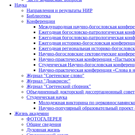
Наука
Направления и результаты НИР
Библиотека
Конференции
Международная научно-богословская конфер
Ежегодная богословско-патрологическая кон
Ежегодная богословско-патрологическая кон
Ежегодная историко-богословская конференц
Ежегодная региональная историко-богословс
Научно-богословские сектоведческие конфер
Научно-практическая конференция «Пастырск
Студенческая Научно-богословская конферен
Научно-практическая конференция «Cлова в н
Журнал "Сретенское слово"
Журнал "Диакрисис"
Журнал "Сретенский сборник"
Объединенный докторский диссертационный совет
Студенческая наука
Молодежная викторина по церковнославянско
Научно-популярный образовательный проект
Жизнь академии
ФОТОГАЛЕРЕЯ
Общие сведения
Духовная жизнь