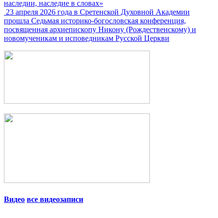
наследии, наследие в словах»
23 апреля 2026 года в Сретенской Духовной Академии
прошла Седьмая историко-богословская конференция,
посвященная архиепископу Никону (Рождественскому) и
новомученикам и исповедникам Русской Церкви
Видео
все видеозаписи