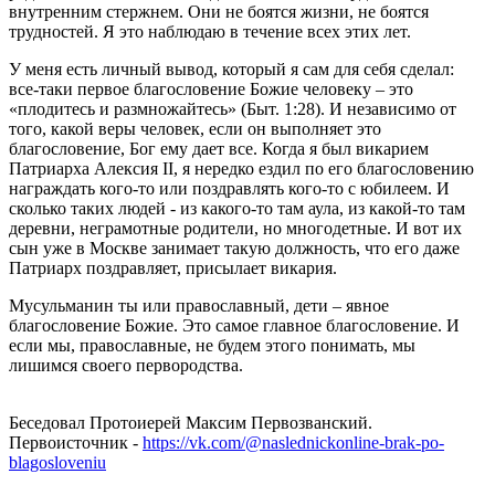
внутренним стержнем. Они не боятся жизни, не боятся
трудностей. Я это наблюдаю в течение всех этих лет.
У меня есть личный вывод, который я сам для себя сделал:
все-таки первое благословение Божие человеку – это
«плодитесь и размножайтесь» (Быт. 1:28). И независимо от
того, какой веры человек, если он выполняет это
благословение, Бог ему дает все. Когда я был викарием
Патриарха Алексия II, я нередко ездил по его благословению
награждать кого-то или поздравлять кого-то с юбилеем. И
сколько таких людей - из какого-то там аула, из какой-то там
деревни, неграмотные родители, но многодетные. И вот их
сын уже в Москве занимает такую должность, что его даже
Патриарх поздравляет, присылает викария.
Мусульманин ты или православный, дети – явное
благословение Божие. Это самое главное благословение. И
если мы, православные, не будем этого понимать, мы
лишимся своего первородства.
Беседовал Протоиерей Максим Первозванский.
Первоисточник -
https://vk.com/@naslednickonline-brak-po-
blagosloveniu