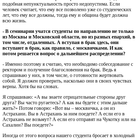
подобная непунктуальность просто недопустима. Если
человек считает, что ему все позволено уже со студенческих
лет, что ему все должны, тогда ему и община будет должна
всю жизнь.
- В семинарии учатся студенты по направлению не только
из Москвы и Московской области, но из разных епархий, в
том числе, отдаленных. А вступая в брак здесь, они
вступают в брак, как правило, с москвичками. И как
потом решается вопрос о дальнейшем распределении?
- Именно поэтому я считаю, что необходимо собеседование с
ректором и получение благословения на брак. Ведь я
спрашиваю у них, в том числе, о готовности жертвовать
собой. Я должен проверить, насколько они в своих чувствах
верны. Хотя бы на словах.
Я спрашиваю: «А вы знаете отрицательные стороны друг
друга? Вы часто ругаетесь? А как вы будете с этим дальше
жить?» Потом говорю: «Вот вы – москвичка, а он из
Астрахани. Вы в Астрахань за ним поедете? А если его в
Астрахань не возьмут? А если его отправят на Чукотку или на
Сахалин? Вы поедете?»
Иногда от этого вопроса нашего студента бросает в холодный