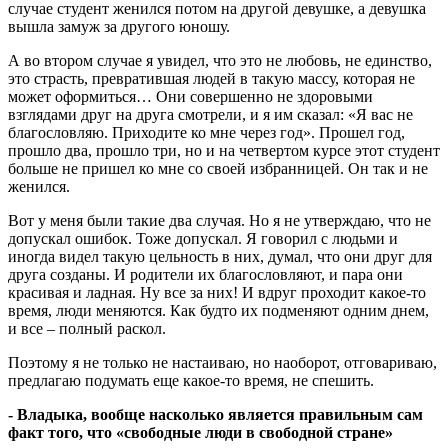
случае студент женился потом на другой девушке, а девушка
вышла замуж за другого юношу.
А во втором случае я увидел, что это не любовь, не единство,
это страсть, превратившая людей в такую массу, которая не
может оформиться… Они совершенно не здоровыми
взглядами друг на друга смотрели, и я им сказал: «Я вас не
благословляю. Приходите ко мне через год». Прошел год,
прошло два, прошло три, но и на четвертом курсе этот студент
больше не пришел ко мне со своей избранницей. Он так и не
женился.
Вот у меня были такие два случая. Но я не утверждаю, что не
допускал ошибок. Тоже допускал. Я говорил с людьми и
иногда видел такую цельность в них, думал, что они друг для
друга созданы. И родители их благословляют, и пара они
красивая и ладная. Ну все за них! И вдруг проходит какое-то
время, люди меняются. Как будто их подменяют одним днем,
и все – полный раскол.
Поэтому я не только не настаиваю, но наоборот, отговариваю,
предлагаю подумать еще какое-то время, не спешить.
- Владыка, вообще насколько является правильным сам
факт того, что «свободные люди в свободной стране»