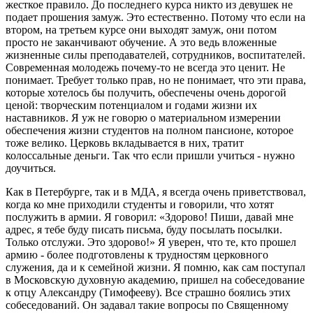
жесткое правило. До последнего курса никто из девушек не
подает прошения замуж. Это естественно. Потому что если на
втором, на третьем курсе они выходят замуж, они потом
просто не заканчивают обучение. А это ведь вложенные
жизненные силы преподавателей, сотрудников, воспитателей.
Современная молодежь почему-то не всегда это ценит. Не
понимает. Требует только прав, но не понимает, что эти права,
которые хотелось бы получить, обеспечены очень дорогой
ценой: творческим потенциалом и годами жизни их
наставников. Я уж не говорю о материальном измерении
обеспечения жизни студентов на полном пансионе, которое
тоже велико. Церковь вкладывается в них, тратит
колоссальные деньги. Так что если пришли учиться - нужно
доучиться.
Как в Петербурге, так и в МДА, я всегда очень приветствовал,
когда ко мне приходили студенты и говорили, что хотят
послужить в армии. Я говорил: «Здорово! Пиши, давай мне
адрес, я тебе буду писать письма, буду посылать посылки.
Только отслужи. Это здорово!» Я уверен, что те, кто прошел
армию - более подготовлены к трудностям церковного
служения, да и к семейной жизни. Я помню, как сам поступал
в Московскую духовную академию, пришел на собеседование
к отцу Александру (Тимофееву). Все страшно боялись этих
собеседований. Он задавал такие вопросы по Священному