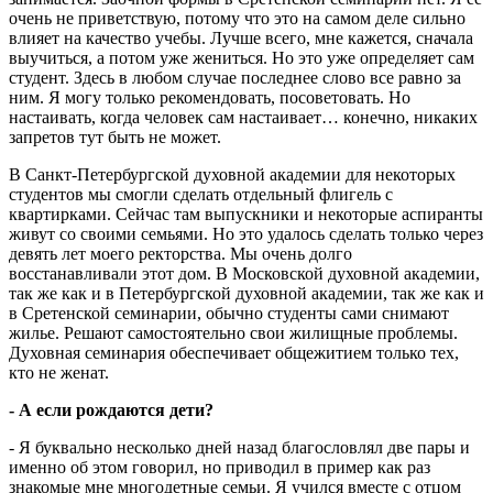
очень не приветствую, потому что это на самом деле сильно
влияет на качество учебы. Лучше всего, мне кажется, сначала
выучиться, а потом уже жениться. Но это уже определяет сам
студент. Здесь в любом случае последнее слово все равно за
ним. Я могу только рекомендовать, посоветовать. Но
настаивать, когда человек сам настаивает… конечно, никаких
запретов тут быть не может.
В Санкт-Петербургской духовной академии для некоторых
студентов мы смогли сделать отдельный флигель с
квартирками. Сейчас там выпускники и некоторые аспиранты
живут со своими семьями. Но это удалось сделать только через
девять лет моего ректорства. Мы очень долго
восстанавливали этот дом. В Московской духовной академии,
так же как и в Петербургской духовной академии, так же как и
в Сретенской семинарии, обычно студенты сами снимают
жилье. Решают самостоятельно свои жилищные проблемы.
Духовная семинария обеспечивает общежитием только тех,
кто не женат.
- А если рождаются дети?
- Я буквально несколько дней назад благословлял две пары и
именно об этом говорил, но приводил в пример как раз
знакомые мне многодетные семьи. Я учился вместе с отцом