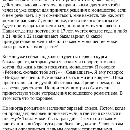
действительно является очень правильным, для того чтобы
человек уже созрел для принятия решения о монашестве, если
о нем речь идет. Ну и с женитьбой, мне кажется, так же, хотя
можно и раньше. И, конечно же, никто никого никогда не
будет принуждать ни жениться, ни принимать монашество.
Наши студенты поступают в 17 лет, учатся четыре года и либо
в 21, либо в 22 заканчивают бакалавриат. О какой
принудительной женитьбе или о каком монашестве может
идти речь в таком возрасте?
Ко мне уже сейчас подходят студенты первого курса
бакалавриата, которые учатся в скиту и говорят, что они
хотели бы жизнь свою посвятить монашеству. Я говорю:
«Ребенок, сколько тебе лет?» - «Семнадцать». Я ему говорю:
«Никуда не спеши. Все должно быть в жизни вовремя. Пока
просто учись и не думай об остальном. Придет время, и ты
созреешь для этого». Но при этом внутри себя я очень
приветствую такие устремления юношеского романтизма. В
этом есть что-то хорошее.
Но иногда романтизм заслоняет здравый смысл. Потом, когда
он пропадает, человек понимает: «Ой, а где это я оказался и
почему?» Тогда может быть трагедия. Так что ни о каком
настоянии в выборе пути речи быть не должно. Человек сам
должен определиться, ведь мы созданы сознательными