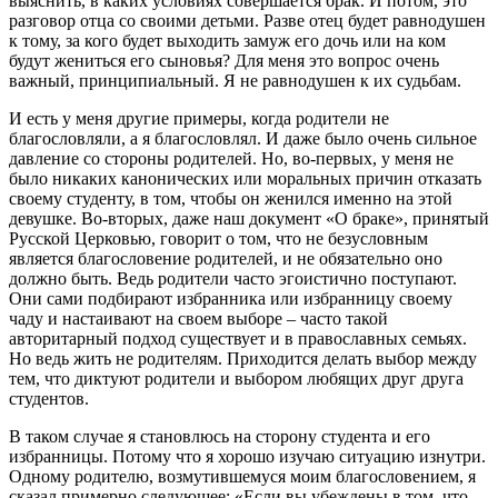
выяснить, в каких условиях совершается брак. И потом, это
разговор отца со своими детьми. Разве отец будет равнодушен
к тому, за кого будет выходить замуж его дочь или на ком
будут жениться его сыновья? Для меня это вопрос очень
важный, принципиальный. Я не равнодушен к их судьбам.
И есть у меня другие примеры, когда родители не
благословляли, а я благословлял. И даже было очень сильное
давление со стороны родителей. Но, во-первых, у меня не
было никаких канонических или моральных причин отказать
своему студенту, в том, чтобы он женился именно на этой
девушке. Во-вторых, даже наш документ «О браке», принятый
Русской Церковью, говорит о том, что не безусловным
является благословение родителей, и не обязательно оно
должно быть. Ведь родители часто эгоистично поступают.
Они сами подбирают избранника или избранницу своему
чаду и настаивают на своем выборе – часто такой
авторитарный подход существует и в православных семьях.
Но ведь жить не родителям. Приходится делать выбор между
тем, что диктуют родители и выбором любящих друг друга
студентов.
В таком случае я становлюсь на сторону студента и его
избранницы. Потому что я хорошо изучаю ситуацию изнутри.
Одному родителю, возмутившемуся моим благословением, я
сказал примерно следующее: «Если вы убеждены в том, что