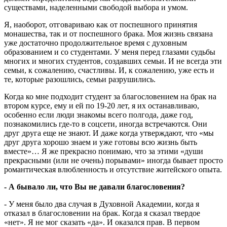
существами, наделенными свободой выбора и умом.
Я, наоборот, отговариваю как от поспешного принятия
монашества, так и от поспешного брака. Моя жизнь связана
уже достаточно продолжительное время с духовным
образованием и со студентами. У меня перед глазами судьбы
многих и многих студентов, создавших семьи. И не всегда эти
семьи, к сожалению, счастливы. И, к сожалению, уже есть и
те, которые разошлись, семьи разрушились.
Когда ко мне подходит студент за благословением на брак на
втором курсе, ему и ей по 19-20 лет, я их останавливаю,
особенно если люди знакомы всего полгода, даже год,
познакомились где-то в соцсети, иногда встречаются. Они
друг друга еще не знают. И даже когда утверждают, что «мы
друг друга хорошо знаем и уже готовы всю жизнь быть
вместе»… Я же прекрасно понимаю, что за этими «души
прекрасными (или не очень) порывами» иногда бывает просто
романтическая влюбленность и отсутствие житейского опыта.
- А бывало ли, что Вы не давали благословения?
- У меня было два случая в Духовной Академии, когда я
отказал в благословении на брак. Когда я сказал твердое
«нет». Я не мог сказать «да». И оказался прав. В первом