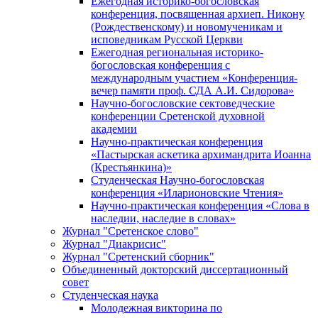
Ежегодная историко-богословская
конференция, посвященная архиеп. Никону
(Рождественскому) и новомученикам и
исповедникам Русской Церкви
Ежегодная региональная историко-
богословская конференция с
международным участием «Конференция-
вечер памяти проф. СДА А.И. Сидорова»
Научно-богословские сектоведческие
конференции Сретенской духовной
академии
Научно-практическая конференция
«Пастырская аскетика архимандрита Иоанна
(Крестьянкина)»
Студенческая Научно-богословская
конференция «Иларионовские Чтения»
Научно-практическая конференция «Cлова в
наследии, наследие в словах»
Журнал "Сретенское слово"
Журнал "Диакрисис"
Журнал "Сретенский сборник"
Объединенный докторский диссертационный
совет
Студенческая наука
Молодежная викторина по