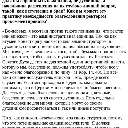
должны спрашивать начальника, не духовника, а
начальника разрешения на их глубоко личный вопрос,
такой, как вступление в брак? Как вы можете эту
практику необходимости благословения ректором
прокомментировать?
- Во-первых, я все-таки против такого понимания, что ректор
или епископ – это административная единица. Так же как
игумен монастыря у нас часто был администратором, а
духовник, соответственно, выполнял обязанности духовника.
Мы освящаемся ведь не для того, чтобы бумажки подписывать
и не для того, чтобы какие-то указания давать. Благодать
Святого Духа дается не для земной административной власти,
которую мы, безусловно, должны употреблять, чтобы все у
нас «было благообразно и по чину» (1 Кор. 14, 40). Но все-
таки священнослужитель, епископ – это, прежде всего,
служение. Если мы приходим в Церковь, мы должны
понимать, что в Церкви многое делается по благословению.
Да, есть отдельно благословение для монахов, которые,
безусловно, слушаются своего духовника. Есть отдельно
благословение для мирян, которые могут со своим
духовником посоветоваться и так или иначе поступить.
Но я, как епископ, отвечаю еще и за своих студентов, потому
что это потенциальные священнослужители. Я должен