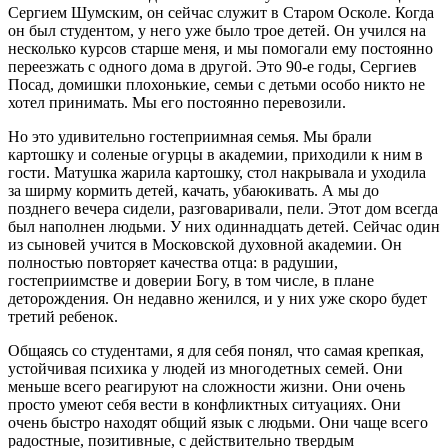
Сергием Шумским, он сейчас служит в Старом Осколе. Когда
он был студентом, у него уже было трое детей. Он учился на
несколько курсов старше меня, и мы помогали ему постоянно
переезжать с одного дома в другой. Это 90-е годы, Сергиев
Посад, домишки плохонькие, семьи с детьми особо никто не
хотел принимать. Мы его постоянно перевозили.
Но это удивительно гостеприимная семья. Мы брали
картошку и соленые огурцы в академии, приходили к ним в
гости. Матушка жарила картошку, стол накрывала и уходила
за ширму кормить детей, качать, убаюкивать. А мы до
позднего вечера сидели, разговаривали, пели. Этот дом всегда
был наполнен людьми. У них одиннадцать детей. Сейчас один
из сыновей учится в Московской духовной академии. Он
полностью повторяет качества отца: в радушии,
гостеприимстве и доверии Богу, в том числе, в плане
деторождения. Он недавно женился, и у них уже скоро будет
третий ребенок.
Общаясь со студентами, я для себя понял, что самая крепкая,
устойчивая психика у людей из многодетных семей. Они
меньше всего реагируют на сложности жизни. Они очень
просто умеют себя вести в конфликтных ситуациях. Они
очень быстро находят общий язык с людьми. Они чаще всего
радостные, позитивные, с действительно твердым