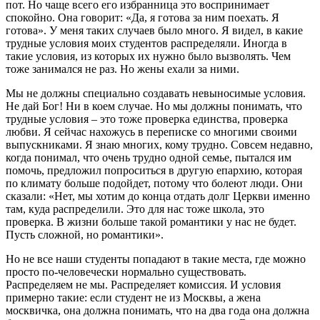
пот. Но чаще всего его избранница это воспринимает
спокойно. Она говорит: «Да, я готова за ним поехать. Я
готова». У меня таких случаев было много. Я видел, в какие
трудные условия моих студентов распределяли. Иногда в
такие условия, из которых их нужно было вызволять. Чем
тоже занимался не раз. Но жены ехали за ними.
Мы не должны специально создавать невыносимые условия.
Не дай Бог! Ни в коем случае. Но мы должны понимать, что
трудные условия – это тоже проверка единства, проверка
любви. Я сейчас нахожусь в переписке со многими своими
выпускниками. Я знаю многих, кому трудно. Совсем недавно,
когда понимал, что очень трудно одной семье, пытался им
помочь, предложил попроситься в другую епархию, которая
по климату больше подойдет, потому что болеют люди. Они
сказали: «Нет, мы хотим до конца отдать долг Церкви именно
там, куда распределили. Это для нас тоже школа, это
проверка. В жизни больше такой романтики у нас не будет.
Пусть сложной, но романтики».
Но не все наши студенты попадают в такие места, где можно
просто по-человечески нормально существовать.
Распределяем не мы. Распределяет комиссия. И условия
примерно такие: если студент не из Москвы, а жена
москвичка, она должна понимать, что на два года она должна