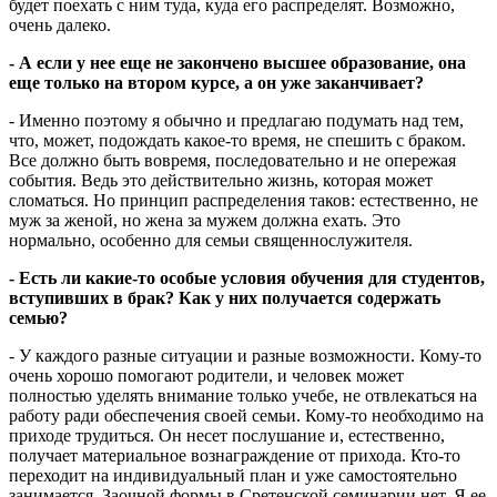
будет поехать с ним туда, куда его распределят. Возможно,
очень далеко.
- А если у нее еще не закончено высшее образование, она
еще только на втором курсе, а он уже заканчивает?
- Именно поэтому я обычно и предлагаю подумать над тем,
что, может, подождать какое-то время, не спешить с браком.
Все должно быть вовремя, последовательно и не опережая
события. Ведь это действительно жизнь, которая может
сломаться. Но принцип распределения таков: естественно, не
муж за женой, но жена за мужем должна ехать. Это
нормально, особенно для семьи священнослужителя.
- Есть ли какие-то особые условия обучения для студентов,
вступивших в брак? Как у них получается содержать
семью?
- У каждого разные ситуации и разные возможности. Кому-то
очень хорошо помогают родители, и человек может
полностью уделять внимание только учебе, не отвлекаться на
работу ради обеспечения своей семьи. Кому-то необходимо на
приходе трудиться. Он несет послушание и, естественно,
получает материальное вознаграждение от прихода. Кто-то
переходит на индивидуальный план и уже самостоятельно
занимается. Заочной формы в Сретенской семинарии нет. Я ее