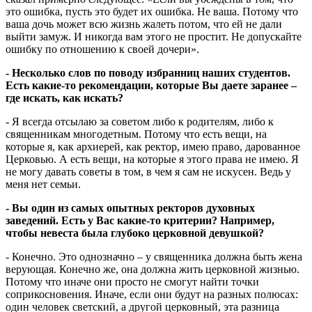
это ошибка, пусть это будет их ошибка. Не ваша. Потому что
ваша дочь может всю жизнь жалеть потом, что ей не дали
выйти замуж. И никогда вам этого не простит. Не допускайте
ошибку по отношению к своей дочери».
- Несколько слов по поводу избранниц наших студентов.
Есть какие-то рекомендации, которые Вы даете заранее –
где искать, как искать?
- Я всегда отсылаю за советом либо к родителям, либо к
священникам многодетным. Потому что есть вещи, на
которые я, как архиерей, как ректор, имею право, дарованное
Церковью. А есть вещи, на которые я этого права не имею. Я
не могу давать советы в том, в чем я сам не искусен. Ведь у
меня нет семьи.
- Вы один из самых опытных ректоров духовных
заведений. Есть у Вас какие-то критерии? Например,
чтобы невеста была глубоко церковной девушкой?
- Конечно. Это однозначно – у священника должна быть жена
верующая. Конечно же, она должна жить церковной жизнью.
Потому что иначе они просто не смогут найти точки
соприкосновения. Иначе, если они будут на разных полюсах:
один человек светский, а другой церковный, эта разница