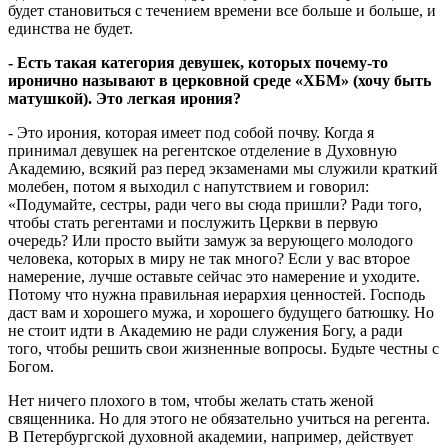
будет становиться с течением времени все больше и больше, и
единства не будет.
- Есть такая категория девушек, которых почему-то
иронично называют в церковной среде «ХБМ» (хочу быть
матушкой). Это легкая ирония?
- Это ирония, которая имеет под собой почву. Когда я
принимал девушек на регентское отделение в Духовную
Академию, всякий раз перед экзаменами мы служили краткий
молебен, потом я выходил с напутствием и говорил:
«Подумайте, сестры, ради чего вы сюда пришли? Ради того,
чтобы стать регентами и послужить Церкви в первую
очередь? Или просто выйти замуж за верующего молодого
человека, которых в миру не так много? Если у вас второе
намерение, лучше оставьте сейчас это намерение и уходите.
Потому что нужна правильная иерархия ценностей. Господь
даст вам и хорошего мужа, и хорошего будущего батюшку. Но
не стоит идти в Академию не ради служения Богу, а ради
того, чтобы решить свои жизненные вопросы. Будьте честны с
Богом.
Нет ничего плохого в том, чтобы желать стать женой
священника. Но для этого не обязательно учиться на регента.
В Петербургской духовной академии, например, действует