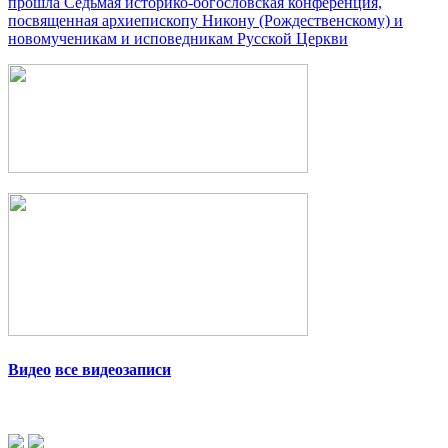
прошла Седьмая историко-богословская конференция,
посвященная архиепископу Никону (Рождественскому) и
новомученикам и исповедникам Русской Церкви
Видео
все видеозаписи