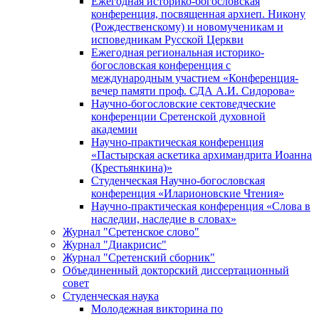
Ежегодная историко-богословская
конференция, посвященная архиеп. Никону
(Рождественскому) и новомученикам и
исповедникам Русской Церкви
Ежегодная региональная историко-
богословская конференция с
международным участием «Конференция-
вечер памяти проф. СДА А.И. Сидорова»
Научно-богословские сектоведческие
конференции Сретенской духовной
академии
Научно-практическая конференция
«Пастырская аскетика архимандрита Иоанна
(Крестьянкина)»
Студенческая Научно-богословская
конференция «Иларионовские Чтения»
Научно-практическая конференция «Cлова в
наследии, наследие в словах»
Журнал "Сретенское слово"
Журнал "Диакрисис"
Журнал "Сретенский сборник"
Объединенный докторский диссертационный
совет
Студенческая наука
Молодежная викторина по