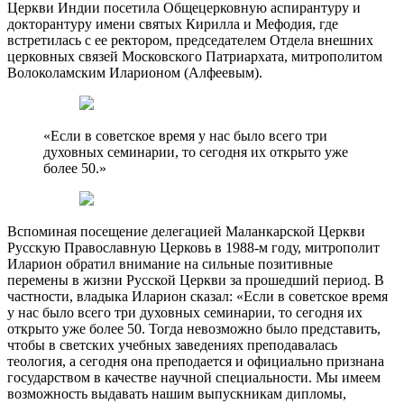
Церкви Индии посетила Общецерковную аспирантуру и
докторантуру имени святых Кирилла и Мефодия, где
встретилась с ее ректором, председателем Отдела внешних
церковных связей Московского Патриархата, митрополитом
Волоколамским Иларионом (Алфеевым).
«Если в советское время у нас было всего три
духовных семинарии, то сегодня их открыто уже
более 50.»
Вспоминая посещение делегацией Маланкарской Церкви
Русскую Православную Церковь в 1988-м году, митрополит
Иларион обратил внимание на сильные позитивные
перемены в жизни Русской Церкви за прошедший период. В
частности, владыка Иларион сказал: «Если в советское время
у нас было всего три духовных семинарии, то сегодня их
открыто уже более 50. Тогда невозможно было представить,
чтобы в светских учебных заведениях преподавалась
теология, а сегодня она преподается и официально признана
государством в качестве научной специальности. Мы имеем
возможность выдавать нашим выпускникам дипломы,