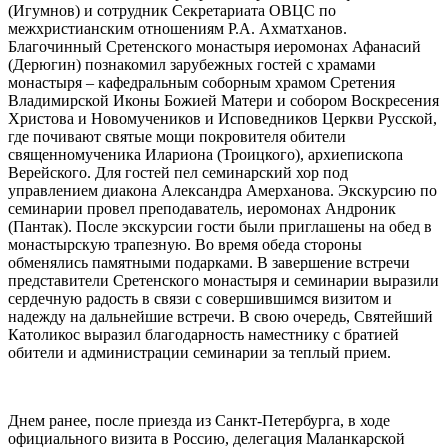
(Игумнов) и сотрудник Секретариата ОВЦС по
межхристианским отношениям Р.А. Ахматханов.
Благочинный Сретенского монастыря иеромонах Афанасий
(Дерюгин) познакомил зарубежных гостей с храмами
монастыря – кафедральным соборным храмом Сретения
Владимирской Иконы Божией Матери и собором Воскресения
Христова и Новомучеников и Исповедников Церкви Русской,
где почивают святые мощи покровителя обители
священномученика Илариона (Троицкого), архиепископа
Верейского. Для гостей пел семинарский хор под
управлением диакона Александра Амерханова. Экскурсию по
семинарии провел преподаватель, иеромонах Андроник
(Пантак). После экскурсии гости были приглашены на обед в
монастырскую трапезную. Во время обеда стороны
обменялись памятными подарками. В завершение встречи
представители Сретенского монастыря и семинарии выразили
сердечную радость в связи с совершившимся визитом и
надежду на дальнейшие встречи. В свою очередь, Святейший
Католикос выразил благодарность наместнику с братией
обители и администрации семинарии за теплый прием.
Днем ранее, после приезда из Санкт-Петербурга, в ходе
официального визита в Россию, делегация Маланкарской