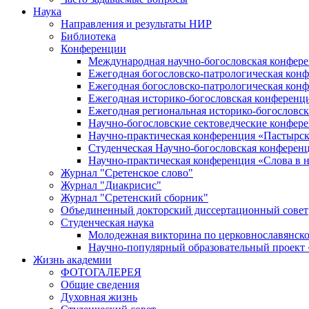
Наука
Направления и результаты НИР
Библиотека
Конференции
Международная научно-богословская конфер
Ежегодная богословско-патрологическая кон
Ежегодная богословско-патрологическая кон
Ежегодная историко-богословская конференц
Ежегодная региональная историко-богословс
Научно-богословские сектоведческие конфер
Научно-практическая конференция «Пастырск
Студенческая Научно-богословская конферен
Научно-практическая конференция «Cлова в н
Журнал "Сретенское слово"
Журнал "Диакрисис"
Журнал "Сретенский сборник"
Объединенный докторский диссертационный совет
Студенческая наука
Молодежная викторина по церковнославянско
Научно-популярный образовательный проект
Жизнь академии
ФОТОГАЛЕРЕЯ
Общие сведения
Духовная жизнь