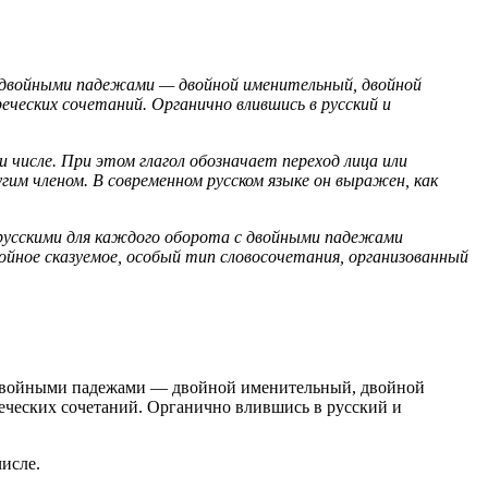
 с двойными падежами — двойной именительный, двойной
ческих сочетаний. Органично влившись в русский и
 числе. При этом глагол обозначает переход лица или
угим членом. В современном русском языке он выражен, как
 русскими для каждого оборота с двойными падежами
ойное сказуемое, особый тип словосочетания, организованный
 с двойными падежами — двойной именительный, двойной
еческих сочетаний. Органично влившись в русский и
числе.