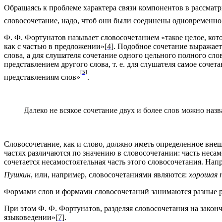
Обращаясь к проблеме характера связи компонентов в рассмат
словосочетание, надо, чтоб они были соединены одновременно
Ф. Ф. Фортунатов называет словосочетанием «такое целое, кот
как с частью в предложении»
[4]
. Подобное сочетание выражает
слова, а для слушателя сочетание одного цельного полного сл
представлением другого слова, т. е. для слушателя самое соче
[5]
представлениям слов»
.
Далеко не всякое сочетание двух и более слов можно наз
Словосочетание, как и слово, должно иметь определенное внешн
частях различаются по значению в словосочетании: часть несамо
сочетается несамостоятельная часть этого словосочетания. На
Пушкин
, или, например, словосочетаниями являются:
хорошая п
Формами слов и формами словосочетаний занимаются разные р
При этом Ф. Ф. Фортунатов, разделяя словосочетания на зако
языковедении»
[7]
.