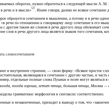
риваемых оборотах, нужно обратиться к следующей мысли А. М. 
[3]
 в речи и в мысли»
. Иначе говоря, далеко не всякое сочетание
орое образуется сочетанием в мышлении, а потому и в речи одн
 «в речи по отношению к говорящему лицу сочетание в его мыш
ова с другим таким же словом в речи другого лица обозначает с
тание слов в речи другого лица является знаком того сочетания,
вать словосочетанием
ее и внутреннее строение, — свою форму: «Всякое простое слово
стоятельная, являющаяся в сочетании с другою частью, и часть с
пример, отдельные полные слова
Пушкин
и
поэт
могут являться в
огода, погода хороша, летит птица, большая птица, Москва —
азделы грамматики: морфология и синтаксис соответственно.
нченные и незаконченные, приходит к выводу о том, что «закон