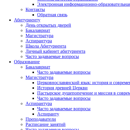
Электронная информационно-образовательная
Контакты
Обратная связь
Абитуриенту
День открытых дверей
Бакалавриат
Магистратура
Аспирантура
Школа Абитуриента
Личный кабинет абитуриента
Часто задаваемые вопросы
Образование
Бакалавриат
Часто задаваемые вопросы
Магистратура
Церковнославянский язык: история и совреме
История древней Церкви
Пастырское душепопечение и миссия в совре
Часто задаваемые вопросы
Аспирантура
Часто задаваемые вопросы
Аспиранту
Преподаватели
Расписание занятий
Часто задаваемые вопросы