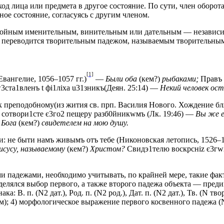
ход лица или предмета в другое состояние. По сути, член обор
ое состояние, согласуясь с другим членом.
войным именительным, винительным или дательным — независимо 
к переводится творительным падежом, называемым творительны
[1]
вангелие, 1056–1057 гг.)
—
Были оба
(кем?)
рыбаками;
Правъ 
3ста1вленъ t фi1лixа u31зникъ
(Деян. 25:14) —
Некий человек ос
к преподобному
(из жития св. прп. Василия Нового. Хождение б
 сотвори1сте є3го2 пещeру разб0йникwмъ
(Лк. 19:46) —
Вы же е
 Бога
(кем?)
свидетелем на мою душу.
и: не быти намъ живымъ отъ тебе
(Никоновская летопись, 1526–1
сусу, называемому
(кем?)
Христом?
Свидэ1телю воскрcнiz є3гw
 падежами, необходимо учитывать, по крайней мере, такие факт
елялся выбор первого, а также второго падежа объекта — преди
В. п. (N2 дат.), Род. п. (N2 род.), Дат. п. (N2 дат.), Тв. (N т
; 4) морфологическое выражение первого косвенного падежа (N1 