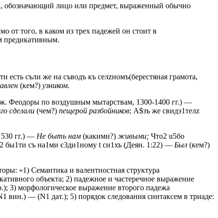
ота, обозначающий лицо или предмет, выраженный обычно
от того, в каком из трех падежей он стоит в
м предикативным.
ти есть съли же на съводъ къ селzномъ
(берестяная грамота,
тавлен
(кем?)
узником.
лж. Феодоры по воздушным мытарствам, 1300-1400 гг.) —
го сделали
(чем?)
пещерой разбойников
;
А$зъ же свидэ1телz
530 гг.) —
Не быть нам
(какими?)
живыми;
Что2 u5бо
2 бы1ти съ на1ми є3ди1ному t си1хъ
(Деян. 1:22) —
Был
(кем?)
оры: «1) Семантика и валентностная структура
кативного объекта; 2) падежное и частеречное выражение
вор.); 3) морфологическое выражение второго падежа
вин.) — (N1 дат.); 5) порядок следования синтаксем в триаде: