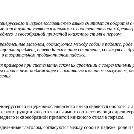
ревнерусского и церковнославянского языка считаются обороты
е конструкции являются кальками с соответствующих древнегре
еднего и своеобразной приметой книжного стиля в первом.
разделенные глаголом, согласуются между собой в падеже, роде и
цо или предмет, переводится в иное состояние, согласуясь с др
. в творительном предикативном падеже.
их примеров при систематическом их сравнении с современными
ы слова в нем: подлежащее с составным именным сказуемым, дв
жения.
древнерусского и церковнославянского языка являются обороты
е конструкции являются кальками с соответствующих древнегр
леднего и своеобразной приметой книжного стиля в первом.
азделенные глаголом, согласуются между собой в падеже, роде и 