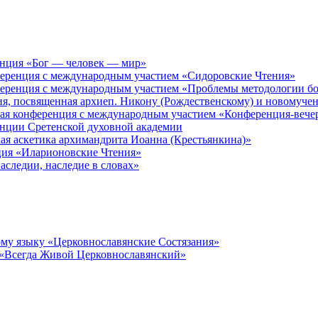
енция «Бог — человек — мир»
ференция с международным участием «Сидоровские Чтения»
ференция с международным участием «Проблемы методологии бо
ия, посвященная архиеп. Никону (Рождественскому) и новомуче
кая конференция с международным участием «Конференция-вече
енции Сретенской духовной академии
ая аскетика архимандрита Иоанна (Крестьянкина)»
ция «Иларионовские Чтения»
аследии, наследие в словах»
му языку «Церковнославянские Состязания»
 «Всегда Живой Церковнославянский»