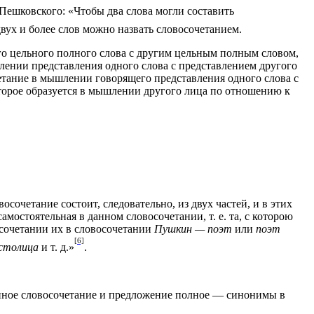
Пешковского: «Чтобы два слова могли составить
 двух и более слов можно назвать словосочетанием.
ого цельного полного слова с другим цельным полным словом,
лении представления одного слова с представлением другого
очетание в мышлении говорящего представления одного слова с
 которое образуется в мышлении другого лица по отношению к
сочетание состоит, следовательно, из двух частей, и в этих
амостоятельная в данном словосочетании, т. е. та, с которою
 сочетании их в словосочетании
Пушкин — поэт
или
поэт
[6]
 столица
и т. д.»
.
ченное словосочетание и предложение полное — синонимы в