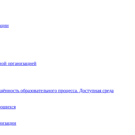
ации
ной организацией
щённость образовательного процесса. Доступная среда
ающихся
анизации