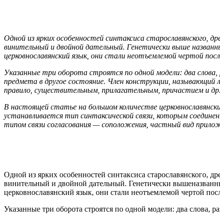
Одной из ярких особенностей синтаксиса старославянского, д
винительный и двойной дательный. Генетически выше названны
церковнославянский язык, они стали неотъемлемой чертой посл
Указанные три оборота строятся по одной модели: два слова, 
предмета в другое состояние. Член конструкции, называющий ли
правило, существительным, прилагательным, причастием и др
В настоящей статье на большом количестве церковнославянск
устанавливается тип синтаксической связи, которым соединен
типом связи согласования — соположения, частный вид прило
Одной из ярких особенностей синтаксиса старославянского, 
винительный и двойной дательный. Генетически вышеназванны
церковнославянский язык, они стали неотъемлемой чертой пос
Указанные три оборота строятся по одной модели: два слова, р