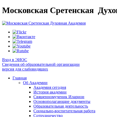
Московская Сретенская
Духо
Вход в ЭИОС
Сведения об образовательной организации
версия для слабовидящих
Главная
Об Академии
Академия сегодня
История академии
Священномученик Иларион
Основополагающие документы
Образовательная деятельность
Социально-воспитательная работа
Сотрудничество