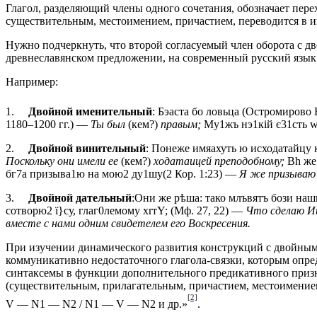
Глагол, разделяющий члены одного сочетания, обозначает пере
существительным, местоимением, причастием, переводится в ин
Нужно подчеркнуть, что второй согласуемый член оборота с д
древнеславянском предложении, на современный русский язы
Например:
1.
Двойной именительный
:
Бэаста бо ловьца
(Остромирово Е
1180–1200 гг.) —
Ты был
(кем?)
правым;
Му1жъ нэ1кiй є31сть w
2.
Двойной винительный
:
Понеже имяахуть ю исходатайцу 
Поскольку они имели ее
(кем?)
ходатаицей преподобному;
Вh же
бг7а призыва1ю на мою2 ду1шу
(2 Кор. 1:23) —
Я же призываю
3.
Двойной дательный
:
Они же рѣша: тако млъвятъ бози наш
сотворю2 ї}су, глаг0лемому хrтY; (Мф. 27, 22) —
Что сделаю Ии
вместе с нами одним свидетелем его Воскресения.
При изучении динамического развития конструкций с двойными
коммуникативно недостаточного глагола-связки, которым опред
синтаксемы в функции дополнительного предикативного признака: 
(существительным, прилагательным, причастием, местоимением)
[2]
V — N1 — N2 / N1 — V — N2 и др.»
.