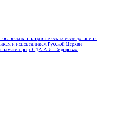
гословских и патристических исследований»
никам и исповедникам Русской Церкви
р памяти проф. СДА А.И. Сидорова»