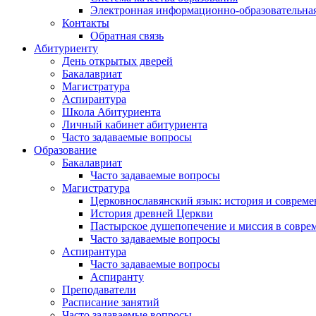
Электронная информационно-образовательная
Контакты
Обратная связь
Абитуриенту
День открытых дверей
Бакалавриат
Магистратура
Аспирантура
Школа Абитуриента
Личный кабинет абитуриента
Часто задаваемые вопросы
Образование
Бакалавриат
Часто задаваемые вопросы
Магистратура
Церковнославянский язык: история и совреме
История древней Церкви
Пастырское душепопечение и миссия в совре
Часто задаваемые вопросы
Аспирантура
Часто задаваемые вопросы
Аспиранту
Преподаватели
Расписание занятий
Часто задаваемые вопросы