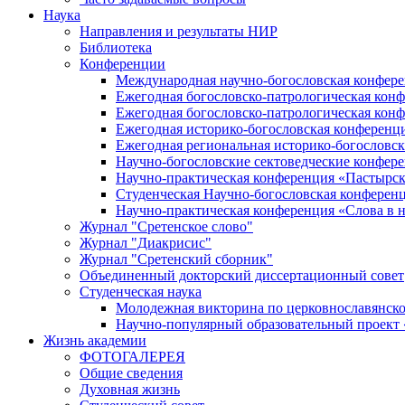
Наука
Направления и результаты НИР
Библиотека
Конференции
Международная научно-богословская конфер
Ежегодная богословско-патрологическая кон
Ежегодная богословско-патрологическая кон
Ежегодная историко-богословская конференц
Ежегодная региональная историко-богословс
Научно-богословские сектоведческие конфер
Научно-практическая конференция «Пастырск
Студенческая Научно-богословская конферен
Научно-практическая конференция «Cлова в н
Журнал "Сретенское слово"
Журнал "Диакрисис"
Журнал "Сретенский сборник"
Объединенный докторский диссертационный совет
Студенческая наука
Молодежная викторина по церковнославянско
Научно-популярный образовательный проект
Жизнь академии
ФОТОГАЛЕРЕЯ
Общие сведения
Духовная жизнь