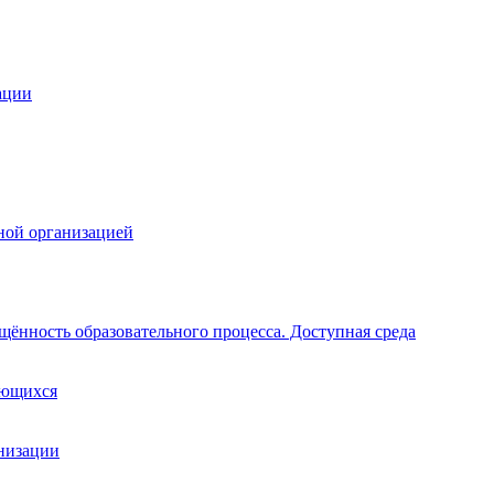
ации
ной организацией
щённость образовательного процесса. Доступная среда
ающихся
анизации