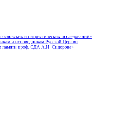
гословских и патристических исследований»
никам и исповедникам Русской Церкви
р памяти проф. СДА А.И. Сидорова»