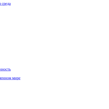
 среда
нность
менном мире