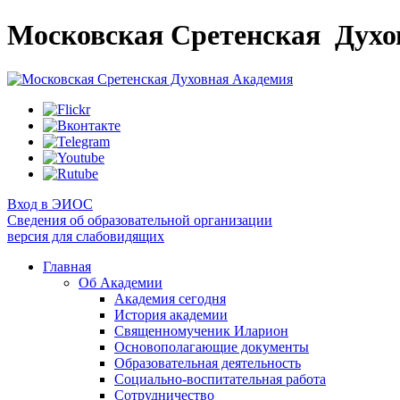
Московская Сретенская
Духо
Вход в ЭИОС
Сведения об образовательной организации
версия для слабовидящих
Главная
Об Академии
Академия сегодня
История академии
Священномученик Иларион
Основополагающие документы
Образовательная деятельность
Социально-воспитательная работа
Сотрудничество