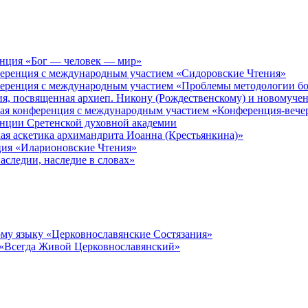
енция «Бог — человек — мир»
ференция с международным участием «Сидоровские Чтения»
ференция с международным участием «Проблемы методологии бо
ия, посвященная архиеп. Никону (Рождественскому) и новомуче
кая конференция с международным участием «Конференция-вече
енции Сретенской духовной академии
ая аскетика архимандрита Иоанна (Крестьянкина)»
ция «Иларионовские Чтения»
аследии, наследие в словах»
му языку «Церковнославянские Состязания»
 «Всегда Живой Церковнославянский»