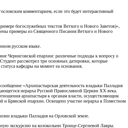
гословским комментарием, если это будет интерактивный
римере богослужебных текстов Ветхого и Нового Заветов)»,
влены примеры из Священного Писания Ветхого и Нового
нном русском языке.
ание Черниговской епархии: различные подходы к вопросу о
Студент рассмотрел три основных датировки, которые
 статуса кафедры на момент еа основания.
и сообщение «Архипастырская деятельность владыки Палладия
дающегося иерарха Русской Православной Церкви XX века.
 отношения архипастыря к органам власти, осуществляющим
й и Брянской епархии. Освещено участие иерарха в Поместном
жизни владыки Палладия на Орловской земле.
рную экскурсию на колокольню Троице-Сергиевой Лавры.