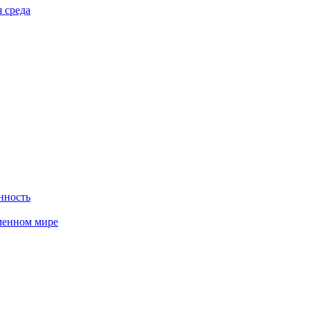
 среда
нность
менном мире