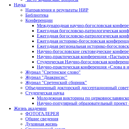
Наука
Направления и результаты НИР
Библиотека
Конференции
Международная научно-богословская конфер
Ежегодная богословско-патрологическая кон
Ежегодная богословско-патрологическая кон
Ежегодная историко-богословская конференц
Ежегодная региональная историко-богословс
Научно-богословские сектоведческие конфер
Научно-практическая конференция «Пастырск
Студенческая Научно-богословская конферен
Научно-практическая конференция «Cлова в н
Журнал "Сретенское слово"
Журнал "Диакрисис"
Журнал "Сретенский сборник"
Объединенный докторский диссертационный совет
Студенческая наука
Молодежная викторина по церковнославянско
Научно-популярный образовательный проект
Жизнь академии
ФОТОГАЛЕРЕЯ
Общие сведения
Духовная жизнь