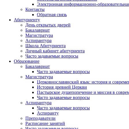
Электронная информационно-образовательная
Контакты
Обратная связь
Абитуриенту
День открытых дверей
Бакалавриат
Магистратура
Аспирантура
Школа Абитуриента
Личный кабинет абитуриента
Часто задаваемые вопросы
Образование
Бакалавриат
Часто задаваемые вопросы
Магистратура
Церковнославянский язык: история и совреме
История древней Церкви
Пастырское душепопечение и миссия в совре
Часто задаваемые вопросы
Аспирантура
Часто задаваемые вопросы
Аспиранту
Преподаватели
Расписание занятий
Часто задаваемые вопросы