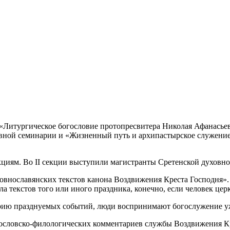
«Литургическое богословие протопресвитера Николая Афанасьев
вной семинарии и «Жизненный путь и архипастырское служение
кциям. Во II секции выступили магистранты Сретенской духовн
овнославянских текстов канона Воздвижения Креста Господня».
ла текстов того или иного праздника, конечно, если человек це
торию празднуемых событий, люди воспринимают богослужение у
гословско-филологических комментариев службы Воздвижения Кр