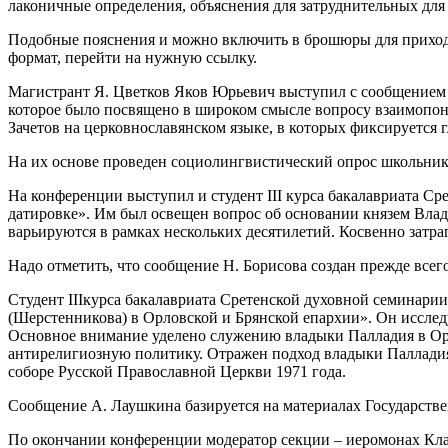
лаконичные определения, объяснения для затруднительных для
Подобные пояснения и можно включить в брошюры для приходо
формат, перейти на нужную ссылку.
Магистрант Я. Цветков Яков Юрьевич выступил с сообщение
которое было посвящено в широком смысле вопросу взаимопон
Зачетов на церковнославянском языке, в которых фиксируется 
На их основе проведен социолингвистический опрос школьнико
На конференции выступил и студент III курса бакалавриата С
датировке». Им был освещен вопрос об основании князем Вла
варьируются в рамках нескольких десятилетий. Косвенно затра
Надо отметить, что сообщение Н. Борисова создан прежде всег
Студент IIIкурса бакалавриата Сретенской духовной семинар
(Шерстенникова) в Орловской и Брянской епархии». Он иссле
Основное внимание уделено служению владыки Палладия в Орл
антирелигиозную политику. Отражен подход владыки Палладия
соборе Русской Православной Церкви 1971 года.
Сообщение А. Лаушкина базируется на материалах Государств
По окончании конференции модератор секции – иеромонах Кла