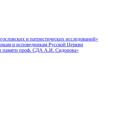
гословских и патристических исследований»
никам и исповедникам Русской Церкви
р памяти проф. СДА А.И. Сидорова»