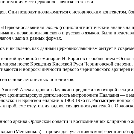
 понимания мест церковнославянского текста.
в. Они позволят познакомиться с историческим контекстом, бо
м «Церковнославянизм
чаяти
(социолингвистический анализ на п
имания церковнославянского и русского языков. Были предста
глагол
чаяти
в разных формах.
в и выявлено, как данный церковнославянизм бытует в совреме
ретенской духовной семинарии Н. Борисов с сообщением «Основ
димиром после Крещения Киевской Руси Черниговской епархии. 
гиваются и вопросы личности первого черниговского архиерея и
о на основе летописных источников.
ии Алексей Александрович Лаушкин предложил во второй секци
дует архипастырскую деятельность митрополита Палладия — вы
овской и Брянской епархии в 1963-1976 гг. Рассмотрен вопрос
 к проблеме отсутствия кадров священнослужителей в Орловско
енного архива Орловской области и воспоминаниях клириков о 
вдиан (Меньшиков) – провел для участников конференции обзо