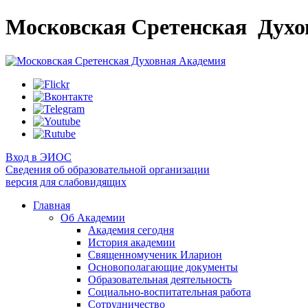
Московская Сретенская
Духо
Вход в ЭИОС
Сведения об образовательной организации
версия для слабовидящих
Главная
Об Академии
Академия сегодня
История академии
Священномученик Иларион
Основополагающие документы
Образовательная деятельность
Социально-воспитательная работа
Сотрудничество