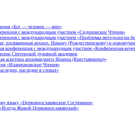
енция «Бог — человек — мир»
ференция с международным участием «Сидоровские Чтения»
ференция с международным участием «Проблемы методологии бо
ия, посвященная архиеп. Никону (Рождественскому) и новомуче
кая конференция с международным участием «Конференция-вече
енции Сретенской духовной академии
ая аскетика архимандрита Иоанна (Крестьянкина)»
ция «Иларионовские Чтения»
аследии, наследие в словах»
му языку «Церковнославянские Состязания»
 «Всегда Живой Церковнославянский»