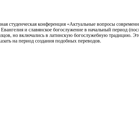
учная студенческая конференция «Актуальные вопросы современ
вангелия и славянское богослужение в начальный период (послед
разцов, но включались в латинскую богослужебную традицию. Эт
казать на период создания подобных переводов.