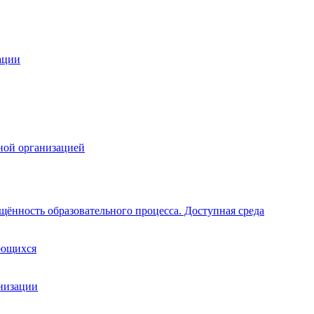
ации
ной организацией
щённость образовательного процесса. Доступная среда
ающихся
анизации