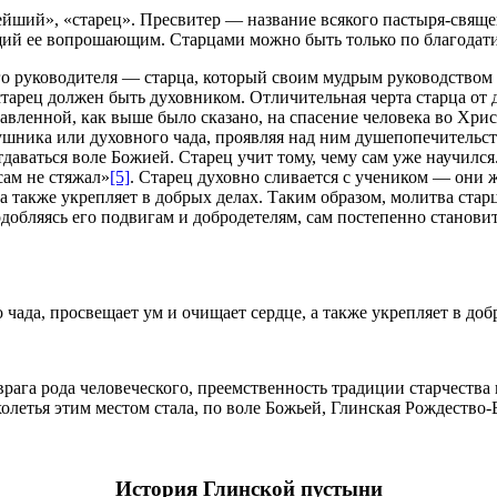
ейший», «старец». Пресвитер — название всякого пастыря-священ
й ее вопрошающим. Старцами можно быть только по благодати.
о руководителя — старца, который своим мудрым руководством и
 старец должен быть духовником. Отличительная черта старца 
авленной, как выше было сказано, на спасение человека во Хрис
ушника или духовного чада, проявляя над ним душепопечительст
тдаваться воле Божией. Старец учит тому, чему сам уже научил
сам не стяжал»
[5]
. Старец духовно сливается с учеником — они 
 а также укрепляет в добрых делах. Таким образом, молитва ста
одобляясь его подвигам и добродетелям, сам постепенно станов
 чада, просвещает ум и очищает сердце, а также укрепляет в доб
врага рода человеческого, преемственность традиции старчества 
олетья этим местом стала, по воле Божьей, Глинская Рождество
История Глинской пустыни