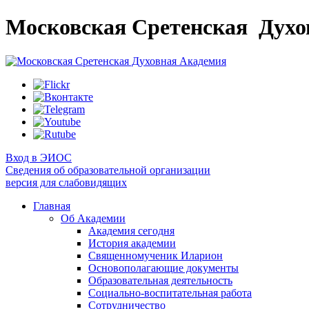
Московская Сретенская
Духо
Вход в ЭИОС
Сведения об образовательной организации
версия для слабовидящих
Главная
Об Академии
Академия сегодня
История академии
Священномученик Иларион
Основополагающие документы
Образовательная деятельность
Социально-воспитательная работа
Сотрудничество