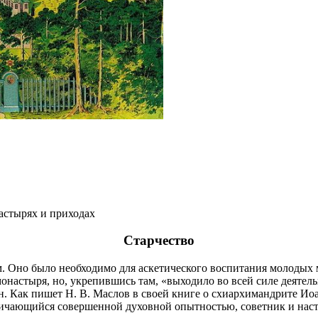
астырях и приходах
Старчество
. Оно было необходимо для аскетического воспитания молодых м
онастыря, но, укрепившись там, «выходило во всей силе деятел
н. Как пишет Н. В. Маслов в своей книге о схиархимандрите Ио
личающийся совершенной духовной опытностью, советник и нас