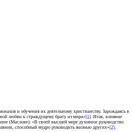
онахов и обучения их деятельному христианству. Зарождаясь в
ьной любви к страждущему брату из мира»
[1]
. Итак, влияние
анне (Маслове): «В своей высшей мере духовное руководство
тавник, способный мудро руководить жизнью других»
[2]
.