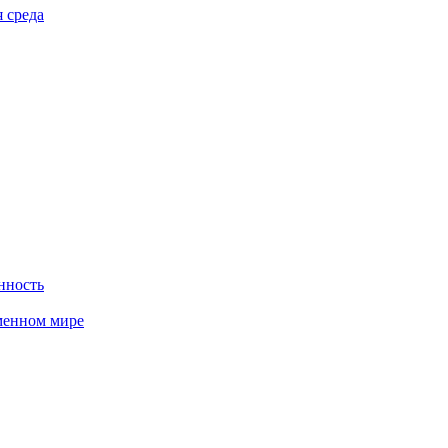
 среда
нность
менном мире