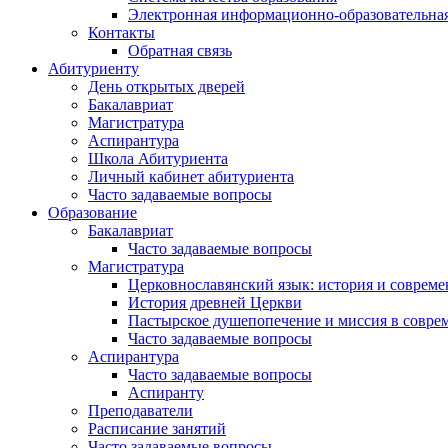
Электронная информационно-образовательная
Контакты
Обратная связь
Абитуриенту
День открытых дверей
Бакалавриат
Магистратура
Аспирантура
Школа Абитуриента
Личный кабинет абитуриента
Часто задаваемые вопросы
Образование
Бакалавриат
Часто задаваемые вопросы
Магистратура
Церковнославянский язык: история и совреме
История древней Церкви
Пастырское душепопечение и миссия в совре
Часто задаваемые вопросы
Аспирантура
Часто задаваемые вопросы
Аспиранту
Преподаватели
Расписание занятий
Часто задаваемые вопросы