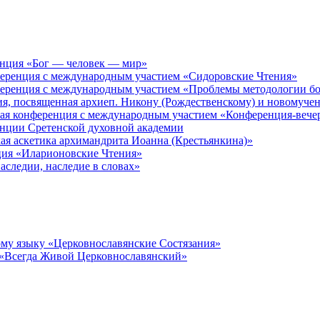
енция «Бог — человек — мир»
ференция с международным участием «Сидоровские Чтения»
ференция с международным участием «Проблемы методологии бо
ия, посвященная архиеп. Никону (Рождественскому) и новомуче
кая конференция с международным участием «Конференция-вече
енции Сретенской духовной академии
ая аскетика архимандрита Иоанна (Крестьянкина)»
ция «Иларионовские Чтения»
аследии, наследие в словах»
му языку «Церковнославянские Состязания»
 «Всегда Живой Церковнославянский»