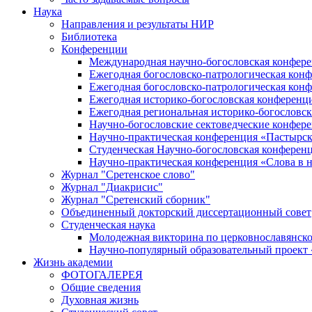
Наука
Направления и результаты НИР
Библиотека
Конференции
Международная научно-богословская конфер
Ежегодная богословско-патрологическая кон
Ежегодная богословско-патрологическая кон
Ежегодная историко-богословская конференц
Ежегодная региональная историко-богословс
Научно-богословские сектоведческие конфер
Научно-практическая конференция «Пастырск
Студенческая Научно-богословская конферен
Научно-практическая конференция «Cлова в н
Журнал "Сретенское слово"
Журнал "Диакрисис"
Журнал "Сретенский сборник"
Объединенный докторский диссертационный совет
Студенческая наука
Молодежная викторина по церковнославянско
Научно-популярный образовательный проект
Жизнь академии
ФОТОГАЛЕРЕЯ
Общие сведения
Духовная жизнь