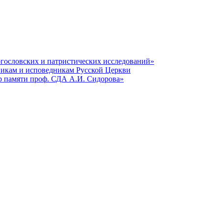
гословских и патристических исследований»
никам и исповедникам Русской Церкви
р памяти проф. СДА А.И. Сидорова»