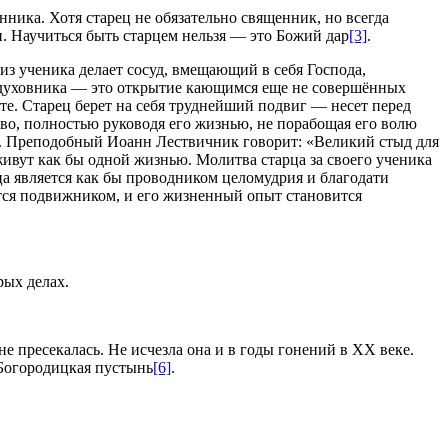
ника. Хотя старец не обязательно священник, но всегда
 Научиться быть старцем нельзя — это Божий дар
[3]
.
з ученика делает сосуд, вмещающий в себя Господа,
от духовника — это открытие кающимся еще не совершённых
те. Старец берет на себя труднейший подвиг — несет перед
во, полностью руководя его жизнью, не порабощая его волю
ся. Преподобный Иоанн Лествичник говорит: «Великий стыд для
живут как бы одной жизнью. Молитва старца за своего ученика
рца является как бы проводником целомудрия и благодати
ится подвижником, и его жизненный опыт становится
рых делах.
не пресекалась. Не исчезла она и в годы гонений в ХХ веке.
-Богородицкая пустынь
[6]
.