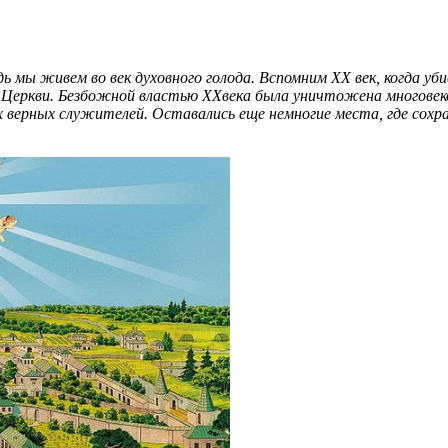
 мы живем во век духовного голода. Вспомним ХХ век, когда убива
й Церкви. Безбожной властью
XX
века была уничтожена многовеко
их верных служителей. Оставались еще немногие места, где сохр