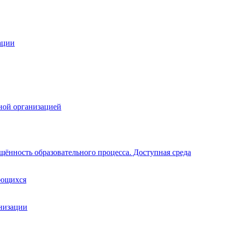
ации
ной организацией
щённость образовательного процесса. Доступная среда
ающихся
анизации