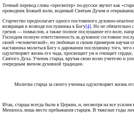
Точный перевод слова «пресвитер» по-русски звучит как «стар
проводник Божьей воли, водимый Святым Духом и открывающи
Старчество предполагает одного постоянного духовно-опытног
возвращая и возводя послушника к Богу
[4]
. Но не обязательно
грехов — помыслов, а также полное послушание его воле, напр
Господом полную ответственность за духовное состояние посл
своей «человеческой», но любовью и своим примером научая о
наставника молиться Богу о даровании послушнику того, чего 
одухотворяет жизнь его чада, просвещает ум и очищает сердце,
Святого Духа. Ученик старца, вручая свою волю учителю и уп
очередным звеном духовной традиции.
Молитва старца за своего ученика одухотворяет жизнь его
Итак, старцы всегда были в Церкви, и, несмотря на все усилия 
Менялось лишь место пребывания старцев. В тяжелые годы лих