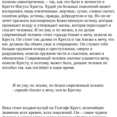
полном самоотречении, – так, как это было в личности и
Кресте Иисуса Христа. Худой ум больных поколений может
воспринять лишь отвлеченные, мертвые, сухие, словно скелет,
понятия добра, истины, правды, добродетели и пр. Но он не
хочет признать воплощенную Божественную истину, которая
проникает всюду и утверждает жизнь, которая пересоздает и
спасает человека. И по уму, и по жизни, и по делам
современный человек стоит гораздо ближе к мечу, нежели ко
Кресту. Он стоит так далеко от Креста и так близко к мечу, что
нас должны бы объять ужас и отвращение. Он служит себе
больше оружием позора и преступления, смерти и
разрушения, нежели оружием чести и спасения, жизни и
обновления. Современный человек охотнее кланяется мечу,
нежели Кресту, и поэтому, может быть, доныне человек не
погибал так, как погибает в наше время.
И по уму, по жизни, по делам современный человек
- гораздо ближе к мечу, чем ко Кресту
Века стоит воздвигнутый на Голгофе Крест, величайшее
знамение всех времен, всех поколений. Он – самое чудное