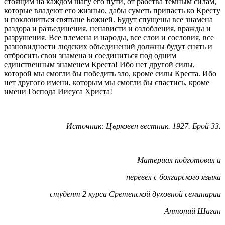
стоящим на каждом шагу его пути, от рабства темным силам,
которые владеют его жизнью, дабы суметь припасть ко Кресту
и поклониться святыне Божией. Будут спущены все знамена
раздора и разъединения, ненависти и озлобления, вражды и
разрушения. Все племена и народы, все слои и сословия, все
разновидности людских объединений должны будут снять и
отбросить свои знамена и соединиться под одним
единственным знаменем Креста! Ибо нет другой силы,
которой мы смогли бы победить зло, кроме силы Креста. Ибо
нет другого имени, которым мы смогли бы спастись, кроме
имени Господа Иисуса Христа!
Источник: Църковен вестник. 1927. Брой 33.
Материал подготовил и
перевел с болгарского языка
студент 2 курса Сретенской духовной семинарии
Антоний Шаган