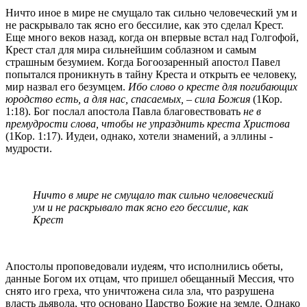
Ничто иное в мире не смущало так сильно человеческий ум и
не раскрывало так ясно его бессилие, как это сделал Крест.
Еще много веков назад, когда он впервые встал над Голгофой,
Крест стал для мира сильнейшим соблазном и самым
страшным безумием. Когда Богоозаренный апостол Павел
попытался проникнуть в тайну Креста и открыть ее человеку,
мир назвал его безумцем.
Ибо слово о кресте для погибающих
юродство есть, а для нас, спасаемых, – сила Божия
(1Кор.
1:18). Бог послал апостола Павла благовествовать
не в
премудрости слова, чтобы не упразднить креста Христова
(1Кор. 1:17). Иудеи, однако, хотели знамений, а эллины -
мудрости.
Ничто в мире не смущало так сильно человеческий
ум и не раскрывало так ясно его бессилие, как
Крест
Апостолы проповедовали иудеям, что исполнились обеты,
данные Богом их отцам, что пришел обещанный Мессия, что
снято иго греха, что уничтожена сила зла, что разрушена
власть дьявола, что основано Царство Божие на земле. Однако