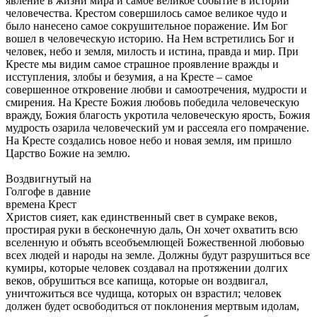
явление в жизни мира и самое великое событие в истории
человечества. Крестом совершилось самое великое чудо и
было нанесено самое сокрушительное поражение. Им Бог
вошел в человеческую историю. На Нем встретились Бог и
человек, небо и земля, милость и истина, правда и мир. При
Кресте мы видим самое страшное проявление вражды и
исступления, злобы и безумия, а на Кресте – самое
совершенное откровение любви и самоотречения, мудрости и
смирения. На Кресте Божия любовь победила человеческую
вражду, Божия благость укротила человеческую ярость, Божия
мудрость озарила человеческий ум и рассеяла его помрачение.
На Кресте создались новое небо и новая земля, им пришло
Царство Божие на землю.
Воздвигнутый на
Голгофе в давние
времена Крест
Христов сияет, как единственный свет в сумраке веков,
простирая руки в бесконечную даль, Он хочет охватить всю
вселенную и объять всеобъемлющей Божественной любовью
всех людей и народы на земле. Должны будут разрушиться все
кумиры, которые человек создавал на протяжении долгих
веков, обрушиться все капища, которые он воздвигал,
уничтожиться все чудища, которых он взрастил; человек
должен будет освободиться от поклонения мертвым идолам,