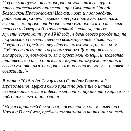
Софийской духовной семинарии, начальник культурно-
просветительского отделения при Священном Синоде
Болгарской Православной Церкви, поэт и проповедник,
радетель за родную Церковь в непростые годы советской
власти – митрополит Борис, которого при жизни называли
«совесть Болгарской Православной Церкви», принял
мученическую кончину в 1948 году, в день своего рождения, на
торжество памяти святого великомученика Димитрия
Солунского. Предчувствуя близость кончины, он писал: «…
Собираюсь освятить церковь святого Димитрия в селе
Коларово, но, возможно, это будет мой конец», и последняя
проповедь его была о памяти смертной: «Будем помнить и
всегда готовиться к смерти. Помни свою кончину — и вовек не
согрешишь!»
В марте 2016 года Священным Синодом Болгарской
Православной Церкви было принято решение о начале
исследования жизни и деятельности митрополита Бориса для
подготовки его канонизации.
Одну из проповедей владыки, посвященную размышлению о
Кресте Господнем, предлагаем вниманию наших читателей.