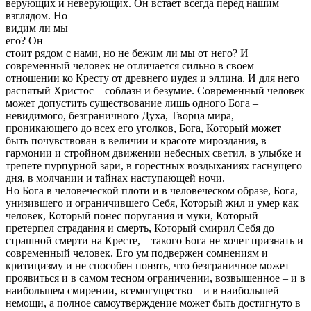
верующих и неверующих.
Он встает всегда перед нашим
взглядом. Но
видим ли мы
его? Он
стоит рядом с нами, но не бежим ли мы от него? И
современный человек не отличается сильно в своем
отношении ко Кресту от древнего иудея и эллина. И для него
распятый Христос – соблазн и безумие. Современный человек
может допустить существование лишь одного Бога –
невидимого, безграничного Духа, Творца мира,
проникающего до всех его уголков, Бога, Который может
быть почувствован в величии и красоте мироздания, в
гармонии и стройном движении небесных светил, в улыбке и
трепете пурпурной зари, в горестных воздыханиях гаснущего
дня, в молчании и тайнах наступающей ночи.
Но Бога в человеческой плоти и в человеческом образе, Бога,
унизившего и ограничившего Себя, Который жил и умер как
человек, Который понес поругания и муки, Который
претерпел страдания и смерть, Который смирил Себя до
страшной смерти на Кресте, – такого Бога не хочет признать и
современный человек. Его ум подвержен сомнениям и
критицизму и не способен понять, что безграничное может
проявиться и в самом тесном ограничении, возвышенное – и в
наибольшем смирении, всемогущество – и в наибольшей
немощи, а полное самоутверждение может быть достигнуто в