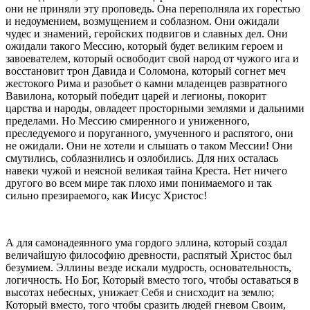
они не приняли эту проповедь. Она переполняла их горестью
и недоумением, возмущением и соблазном. Они ожидали
чудес и знамений, геройских подвигов и славных дел. Они
ожидали такого Мессию, который будет великим героем и
завоевателем, который освободит свой народ от чужого ига и
восстановит трон Давида и Соломона, который согнет меч
жестокого Рима и разобьет о камни младенцев развратного
Вавилона, который победит царей и легионы, покорит
царства и народы, овладеет просторными землями и дальними
пределами. Но Мессию смиренного и униженного,
преследуемого и поруганного, умученного и распятого, они
не ожидали. Они не хотели и слышать о таком Мессии! Они
смутились, соблазнились и озлобились. Для них осталась
навеки чужой и неясной великая тайна Креста. Нет ничего
другого во всем мире так плохо ими понимаемого и так
сильно презираемого, как Иисус Христос!
А для самонадеянного ума гордого эллина, который создал
величайшую философию древности, распятый Христос был
безумием. Эллины везде искали мудрость, основательность,
логичность. Но Бог, Который вместо того, чтобы оставаться в
высотах небесных, унижает Себя и снисходит на землю;
Который вместо, того чтобы сразить людей гневом Своим,