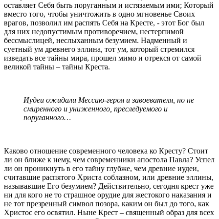
оставляет Себя быть поруганным и истязаемым ими; Который
вместо того, чтобы уничтожить в одно мгновенье Своих
врагов, позволил им распять Себя на Кресте, - этот Бог был
для них недопустимым противоречием, нестерпимой
бессмыслицей, неслыханным безумием. Надменный и
суетный ум древнего эллина, тот ум, который стремился
изведать все тайны мира, прошел мимо и отрекся от самой
великой тайны – тайны Креста.
Иудеи ожидали Мессию-героя и завоевателя, но не
смиренного и униженного, преследуемого и
поруганного…
Каково отношение современного человека ко Кресту? Стоит
ли он ближе к нему, чем современники апостола Павла? Успел
ли он проникнуть в его тайну глубже, чем древние иудеи,
считавшие распятого Христа соблазном, или древние эллины,
называвшие Его безумием? Действительно, сегодня крест уже
ни для кого не то страшное орудие для жестокого наказания и
не тот презренный символ позора, каким он был до того, как
Христос его освятил. Ныне Крест – священный образ для всех