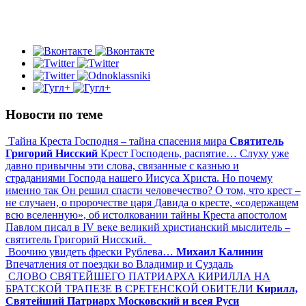
Новости по теме
Тайна Креста Господня – тайна спасения мира
Святитель
Григорий Нисский
Крест Господень, распятие… Слуху уже
давно привычны эти слова, связанные с казнью и
страданиями Господа нашего Иисуса Христа. Но почему
именно так Он решил спасти человечество? О том, что крест –
не случаен, о пророчестве царя Давида о кресте, «содержащем
всю вселенную», об истолковании тайны Креста апостолом
Павлом писал в IV веке великий христианский мыслитель –
святитель Григорий Нисский.
Воочию увидеть фрески Рублева…
Михаил Калинин
Впечатления от поездки во Владимир и Суздаль
СЛОВО СВЯТЕЙШЕГО ПАТРИАРХА КИРИЛЛА НА
БРАТСКОЙ ТРАПЕЗЕ В СРЕТЕНСКОЙ ОБИТЕЛИ
Кирилл,
Святейший Патриарх Московский и всея Руси