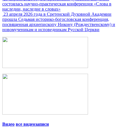
состоялась научно-практическая конференция «Слова в
наследии, наследие в словах»
23 апреля 2026 года в Сретенской Духовной Академии
прошла Седьмая историко-богословская конференция,
посвященная архиепископу Никону (Рождественскому) и
новомученикам и исповедникам Русской Церкви
Видео
все видеозаписи