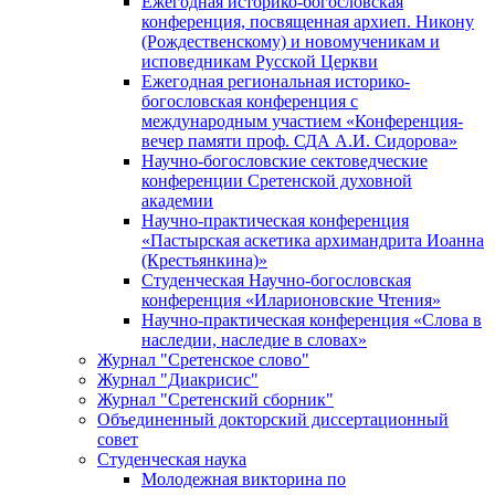
Ежегодная историко-богословская
конференция, посвященная архиеп. Никону
(Рождественскому) и новомученикам и
исповедникам Русской Церкви
Ежегодная региональная историко-
богословская конференция с
международным участием «Конференция-
вечер памяти проф. СДА А.И. Сидорова»
Научно-богословские сектоведческие
конференции Сретенской духовной
академии
Научно-практическая конференция
«Пастырская аскетика архимандрита Иоанна
(Крестьянкина)»
Студенческая Научно-богословская
конференция «Иларионовские Чтения»
Научно-практическая конференция «Cлова в
наследии, наследие в словах»
Журнал "Сретенское слово"
Журнал "Диакрисис"
Журнал "Сретенский сборник"
Объединенный докторский диссертационный
совет
Студенческая наука
Молодежная викторина по