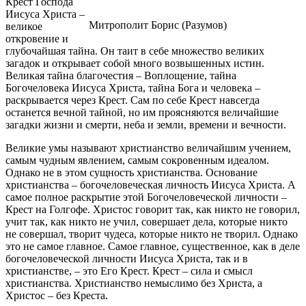
Крест Господа
Иисуса Христа –
Митрополит Борис (Разумов)
великое
откровение и
глубочайшая тайна. Он таит в себе множество великих
загадок и открывает собой много возвышенных истин.
Великая тайна благочестия – Воплощение, тайна
Богочеловека Иисуса Христа, тайна Бога и человека –
раскрывается через Крест. Сам по себе Крест навсегда
останется вечной тайной, но им проясняются величайшие
загадки жизни и смерти, неба и земли, времени и вечности.
Великие умы называют христианство величайшим учением,
самым чудным явлением, самым сокровенным идеалом.
Однако не в этом сущность христианства. Основание
христианства – богочеловеческая личность Иисуса Христа. А
самое полное раскрытие этой Богочеловеческой личности –
Крест на Голгофе. Христос говорит так, как никто не говорил,
учит так, как никто не учил, совершает дела, которые никто
не совершал, творит чудеса, которые никто не творил. Однако
это не самое главное. Самое главное, существенное, как в деле
богочеловеческой личности Иисуса Христа, так и в
христианстве, – это Его Крест. Крест – сила и смысл
христианства. Христианство немыслимо без Христа, а
Христос – без Креста.