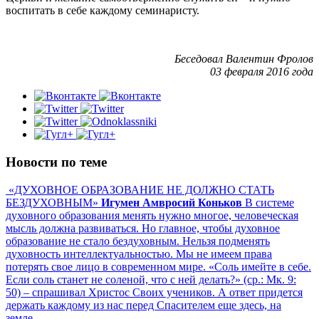
воспитать в себе каждому семинаристу.
Беседовал Валентин Фролов
03 февраля 2016 года
Новости по теме
«ДУХОВНОЕ ОБРАЗОВАНИЕ НЕ ДОЛЖНО СТАТЬ
БЕЗДУХОВНЫМ»
Игумен Амвросий Коньков
В системе
духовного образования менять нужно многое, человеческая
мысль должна развиваться. Но главное, чтобы духовное
образование не стало бездуховным. Нельзя подменять
духовность интеллектуальностью. Мы не имеем права
потерять свое лицо в современном мире. «Соль имейте в себе.
Если соль станет не соленой, что с ней делать?» (ср.: Мк. 9:
50) – спрашивал Христос Своих учеников. А ответ придется
держать каждому из нас перед Спасителем еще здесь, на
земле.