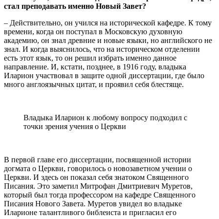
стал преподавать именно Новый Завет?
– Действительно, он учился на исторической кафедре. К тому
времени, когда он поступал в Московскую духовную
академию, он знал древние и новые языки, но английского не
знал. И когда выяснилось, что на историческом отделении
есть этот язык, то он решил избрать именно данное
направление. И, кстати, позднее, в 1916 году, владыка
Иларион участвовал в защите одной диссертации, где было
много англоязычных цитат, и проявил себя блестяще.
Владыка Иларион к любому вопросу подходил с
точки зрения учения о Церкви
В первой главе его диссертации, посвященной истории
догмата о Церкви, говорилось о новозаветном учении о
Церкви. И здесь он показал себя знатоком Священного
Писания. Это заметил Митрофан Дмитриевич Муретов,
который был тогда профессором на кафедре Священного
Писания Нового Завета. Муретов увидел во владыке
Иларионе талантливого библеиста и пригласил его