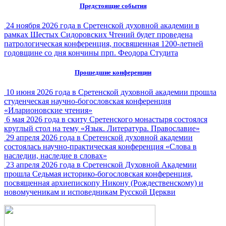
Предстоящие события
24 ноября 2026 года в Сретенской духовной академии в
рамках Шестых Сидоровских Чтений будет проведена
патрологическая конференция, посвященная 1200-летней
годовщине со дня кончины прп. Феодора Студита
Прошедшие конференции
10 июня 2026 года в Сретенской духовной академии прошла
студенческая научно-богословская конференция
«Иларионовские чтения»
6 мая 2026 года в скиту Сретенского монастыря состоялся
круглый стол на тему «Язык. Литература. Православие»
29 апреля 2026 года в Сретенской духовной академии
состоялась научно-практическая конференция «Слова в
наследии, наследие в словах»
23 апреля 2026 года в Сретенской Духовной Академии
прошла Седьмая историко-богословская конференция,
посвященная архиепископу Никону (Рождественскому) и
новомученикам и исповедникам Русской Церкви