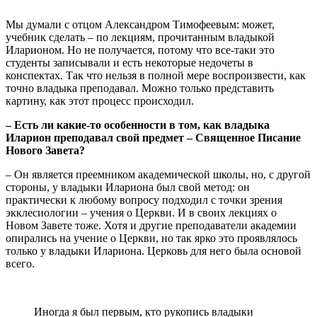
Мы думали с отцом Александром Тимофеевым: может,
учебник сделать – по лекциям, прочитанным владыкой
Иларионом. Но не получается, потому что все-таки это
студенты записывали и есть некоторые недочеты в
конспектах. Так что нельзя в полной мере воспроизвести, как
точно владыка преподавал. Можно только представить
картину, как этот процесс происходил.
– Есть ли какие-то особенности в том, как владыка
Иларион преподавал свой предмет – Священное Писание
Нового Завета?
– Он является преемником академической школы, но, с другой
стороны, у владыки Илариона был свой метод: он
практически к любому вопросу подходил с точки зрения
экклесиологии – учения о Церкви. И в своих лекциях о
Новом Завете тоже. Хотя и другие преподаватели академии
опирались на учение о Церкви, но так ярко это проявлялось
только у владыки Илариона. Церковь для него была основой
всего.
Иногда я был первым, кто рукопись владыки