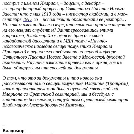
постриг с именем Иларион, – доцент, с декабря –
экстраординарный профессор Священного Писания Нового
Завета; что с мая 1913 года – инспектор академии, а в мае–
сентябре
1917
-го – исполняющий обязанности ее ректора…
Но каким именно был его курс, что слышали присутствующие
на его лекциях студенты? Заинтересовавшись этими
вопросами, Владимир Хажомия выбрал для своей
кандидатской диссертации в МДА тему: «Научно-
педагогическое наследие священномученика Илариона
(Троицкого) в период его пребывания на первой кафедре
Священного Писания Нового Завета в Московской духовной
академии». Научные изыскания привели его в архив, где им
были обнаружены интереснейшие документы.
О том, что это за документы и что нового они
рассказывают нам о священномученике Иларионе (Троицком),
каким преподавателем он был, о духовной связи владыки
Илариона со Сретенской семинарией, мы и беседуем с
кандидатом богословия, сотрудником Сретенской семинарии
Владимиром Александровичем Хажомия.
–
Владимир