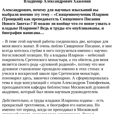
Владимир Александрович Хажомия
Александрович, почему для научных изысканий вы
выбрали именно эту тему – «Священномученик Иларион
(Троицкий) как преподаватель Священного Писания
Нового Завета»? И можно ли вообще что-то новое узнать о
владыке Иларионе? Ведь и труды его опубликованы, и
биография написана…
– В теме этой научной работы соединились две, которые для
меня много значат. Я очень люблю Священное Писание, и мне
всегда хотелось глубже в него погрузиться именно с научно-
богословской позиции. Ну а владыка Иларион – небесный
покровитель Сретенского монастыря, а эта обитель для меня
является своего рода «духовной родиной», потому что мое
духовное становление проходило именно в этих стенах: я
учился в воскресной школе при Сретенском монастыре,
пономарил здесь, закончил семинарию. А сформулировалась
тема в ходе консультаций с отцом Александром Тимофеевым,
преподавателем кафедры библеистики Московской духовной
академии, который был моим научным руководителем.
Действительно, и труды владыки Илариона изданы – есть
прекрасный трехтомник, и биография его написана. Но
именно тот период, когда он преподавал в Московской