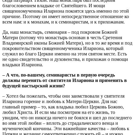
сюда патриарх Тихон. Наш монастырь был последним
благословением владыке от Святейшего. И мощи
священномученика Илариона покоятся здесь именно по этой
причине. Поэтому он имеет непосредственное отношение ко
всем нам: и к монахам, и к семинаристам, и к прихожанам.
Да, наш монастырь, семинария – под покровом Божией
Матери (потому что монастырь основан в честь Сретения
Владимирской иконы Божией Матери), но в то же время и под
покровительством священномученика Илариона, который
служил во благо Церкви именно на этом святом месте. Есть
не одно свидетельство и духовенства, и прихожан о помощи
владыки Илариона.
– А что, по-вашему, семинаристы в первую очередь
должны перенять от святителя Илариона и применить в
будущей пастырской жизни?
– Хотел бы пожелать, чтобы они заимствовали у святителя
Илариона горение и любовь к Матери-Церкви. Для нас
главный пример – то, как владыка любил Церковь Божию,
любил Христа. И если мы посмотрим на его жизнь, то
увидим, что он никогда ничего не боялся и шел до последнего
во имя этой любви – вплоть до страдальческого венца и
мученической кончины. Эти важнейшие качества – любовь к
Церкви и желание самоотверженно служить ей – и нужно