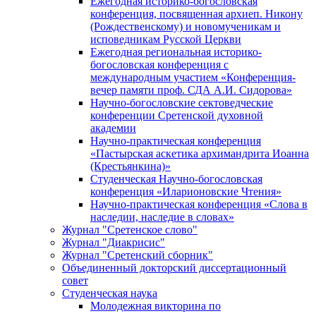
Ежегодная историко-богословская
конференция, посвященная архиеп. Никону
(Рождественскому) и новомученикам и
исповедникам Русской Церкви
Ежегодная региональная историко-
богословская конференция с
международным участием «Конференция-
вечер памяти проф. СДА А.И. Сидорова»
Научно-богословские сектоведческие
конференции Сретенской духовной
академии
Научно-практическая конференция
«Пастырская аскетика архимандрита Иоанна
(Крестьянкина)»
Студенческая Научно-богословская
конференция «Иларионовские Чтения»
Научно-практическая конференция «Cлова в
наследии, наследие в словах»
Журнал "Сретенское слово"
Журнал "Диакрисис"
Журнал "Сретенский сборник"
Объединенный докторский диссертационный
совет
Студенческая наука
Молодежная викторина по