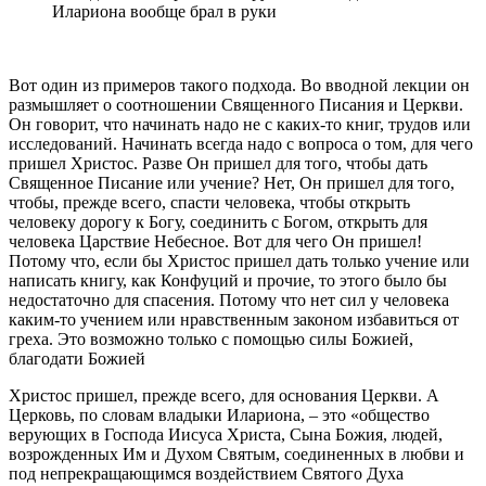
Илариона вообще брал в руки
Вот один из примеров такого подхода. Во вводной лекции он
размышляет о соотношении Священного Писания и Церкви.
Он говорит, что начинать надо не с каких-то книг, трудов или
исследований. Начинать всегда надо с вопроса о том, для чего
пришел Христос. Разве Он пришел для того, чтобы дать
Священное Писание или учение? Нет, Он пришел для того,
чтобы, прежде всего, спасти человека, чтобы открыть
человеку дорогу к Богу, соединить с Богом, открыть для
человека Царствие Небесное. Вот для чего Он пришел!
Потому что, если бы Христос пришел дать только учение или
написать книгу, как Конфуций и прочие, то этого было бы
недостаточно для спасения. Потому что нет сил у человека
каким-то учением или нравственным законом избавиться от
греха. Это возможно только с помощью силы Божией,
благодати Божией
Христос пришел, прежде всего, для основания Церкви. А
Церковь, по словам владыки Илариона, – это «общество
верующих в Господа Иисуса Христа, Сына Божия, людей,
возрожденных Им и Духом Святым, соединенных в любви и
под непрекращающимся воздействием Святого Духа