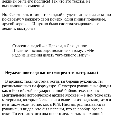
лекцией была его подпись! Так что это тексты, не
вызывающие сомнений.
Но! Сложность в том, что каждый студент записывал лекцию
по-своему: у каждого свой почерк, один пишет подробнее,
другой короче… И нужно было систематизировать все
лекции, выстроить.
Спасение людей – в Церкви, а Священное
Писание – вспомоществование к этому… «Не
надо из Писания делать “бумажного Папу”»
– Неужели никто до вас не смотрел эти материалы?
– В архивах такая система: когда ты берешь рукопись, ты
расписываешься на формуляре. Я смотрел рукописные фонды
как в Российской государственной библиотеке, так и в
Центральном историческом архиве Москвы – в нем тоже есть
материалы, которые большевики вывезли из академии, хотя и
не в таком количестве, как в РГБ. Иногда, расписываясь за
рукопись, я видел, что был первым, кто ее вообще брал в
руки. То есть до этого она просто лежала там в архивной