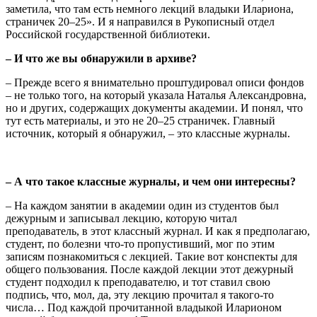
заметила, что там есть немного лекций владыки Илариона,
страничек 20–25». И я направился в Рукописный отдел
Российской государственной библиотеки.
– И что же вы обнаружили в архиве?
– Прежде всего я внимательно проштудировал описи фондов
– не только того, на который указала Наталья Александровна,
но и других, содержащих документы академии. И понял, что
тут есть материалы, и это не 20–25 страничек. Главный
источник, который я обнаружил, – это классные журналы.
– А что такое классные журналы, и чем они интересны?
– На каждом занятии в академии один из студентов был
дежурным и записывал лекцию, которую читал
преподаватель, в этот классный журнал. И как я предполагаю,
студент, по болезни что-то пропустивший, мог по этим
записям познакомиться с лекцией. Такие вот конспекты для
общего пользования. После каждой лекции этот дежурный
студент подходил к преподавателю, и тот ставил свою
подпись, что, мол, да, эту лекцию прочитал я такого-то
числа… Под каждой прочитанной владыкой Иларионом