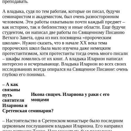
преподавать.
А владыка, судя по тем работам, которые он писал, будучи
семинаристом и академистом, был очень разносторонним
человеком. Эти работы охватывали почти каждый предмет –
как историю, так и библеистику и иные области. Еще будучи
студентом, он написал две работы по Священному Писанию
Ветхого Завета, одна из них посвящена «пророческим
школам». Нужно сказать, что в начале XX века тема
пророческих школ была мало изучена даже немецким
протестантизмом, хотя протестанты тогда очень много писали
– шкафы ломились от их книг. А владыка Иларион написал
интересно и исчерпывающе. Владыка Иларион во всех своих
исследованиях всегда опирался на Священное Писание: очень
глубоко его понимал.
– А как
связаны
Икона свщмч. Илариона у раки с его
путь
мощами
святителя
Илариона и
Сретенская семинария?
– Настоятельство в Сретенском монастыре было последним
церковным послушанием владыки Илариона. Его направил