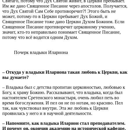
Святаго, потому что Дух Святой живит, в Церкви пребывает.
Им же дано Священное Писание через апостолов. Получается,
что Дух Святой Сам Себе противоречит?! Этого быть не
может, потому-то в Церкви пребывает Дух Божий, и
Священное Писание тоже дано Церкви Духом Божиим. Если
Священное Писание противоречит церковному учению,
значит, кто-то неправильно понимает Священное Писание,
потому что всё водится одним Духом.
Почерк владыки Илариона
– Откуда у владыки Илариона такая любовь к Церкви, как
вы думаете?
– Владыка был с детства пропитан церковностью, любовью к
Богу, к храму Божию. Рассказывают, что владыка, когда был
настоятелем Сретенского монастыря, очень любил петь во
время богослужения. И пел он не по нотам, но красиво. Пел
так, как чувствовал внутри. Эта же любовь к Церкви
проявилась у него и в научной деятельности.
– Напомните, как владыка Иларион стал преподавателем.
И почему он, окончив академию на исторической кафедре,