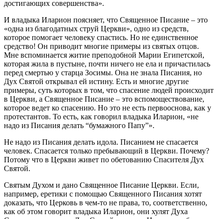
достигающих совершенства».
И владыка Иларион поясняет, что Священное Писание – это
«одна из благодатных струй Церкви», одно из средств,
которое помогает человеку спастись. Но не единственное
средство! Он приводит многие примеры из святых отцов.
Мне вспоминается житие преподобной Марии Египетской,
которая жила в пустыне, почти ничего не ела и причастилась
перед смертью у старца Зосимы. Она не знала Писания, но
Дух Святой открывал ей истину. Есть и многие другие
примеры, суть которых в том, что спасение людей происходит
в Церкви, а Священное Писание – это вспомоществование,
которое ведет ко спасению. Но это не есть первооснова, как у
протестантов. То есть, как говорил владыка Иларион, «не
надо из Писания делать “бумажного Папу”».
Не надо из Писания делать идола. Писанием не спасается
человек. Спасается только пребывающий в Церкви. Почему?
Потому что в Церкви живет по обетованию Спасителя Дух
Святой.
Святым Духом и дано Священное Писание Церкви. Если,
например, еретики с помощью Священного Писания хотят
доказать, что Церковь в чем-то не права, то, соответственно,
как об этом говорит владыка Иларион, они хулят Духа