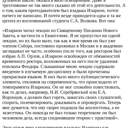
духовной школе, оказался мало освещенным. Даже в
трехтомнике не так много сказано об этой его деятельности. А
о том, каким преподавателем был владыка Иларион, почти
ничего не написано. И почти везде приводится одна и та же
цитата из воспоминаний студента С.А. Волкова. Вот она:
«Иларион читал лекции по Священному Писанию Нового
Завета, в частности о Евангелиях. Я не пропустил ни одной
лекции, но их было мало, так как в мое время он был уже
членом Собора, постоянно проживал в Москве и в академию
заглядывал не часто, особенно после того, как ректором был
избран А.П. Орлов, а Иларион освобожден от обязанностей
временного ректора, возложенных на него после удаления
епископа Феодора. Слышанные мною лекции содержали
введение в изучаемую дисциплину и были прочитаны
прекрасным языком. В них было много публицистического
элемента, откликов на современность, что происходило от
темперамента Илариона. Он не мог спокойно повествовать,
как то делал, например, Н.И. Серебрянский или Е.А.
Воронцов, а должен был гореть, зажигать своих слушателей,
спорить, полемизировать, доказывать и опровергать. Теперь
мне думается, что ему скорее подошла бы апологетика, а не
экзегетика. Он никогда не был только теоретиком: он был
человеком дела, всегда соединявшим теорию с практикой».
Этот отзыв ярко характеризует владыку Илариона как