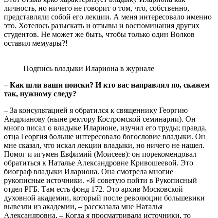
личность, но ничего не говорит о том, что, собственно,
представляли собой его лекции. А меня интересовало именно
это. Хотелось разыскать и отзывы и воспоминания других
студентов. Не может же быть, чтобы только один Волков
оставил мемуары?!
Подпись владыки Илариона в журнале
– Как шли ваши поиски? И кто вас направлял по, скажем
так, нужному следу?
– За консультацией я обратился к священнику Георгию
Андрианову (ныне ректору Костромской семинарии). Он
много писал о владыке Иларионе, изучил его труды; правда,
отца Георгия больше интересовало богословие владыки. Он
мне сказал, что искал лекции владыки, но ничего не нашел.
Помог и игумен Евфимий (Моисеев): он порекомендовал
обратиться к Наталье Александровне Кривошеевой. Это
биограф владыки Илариона. Она смотрела многие
рукописные источники. «Я советую пойти в Рукописный
отдел РГБ. Там есть фонд 172. Это архив Московской
духовной академии, который после революции большевики
вывезли из академии, – рассказала мне Наталья
Александровна. – Когда я просматривала источники, то