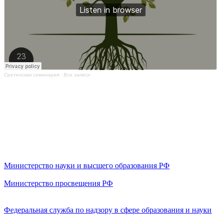
Сретенская семинария
·
Все записи
Министерство науки и высшего образования РФ
Министерство просвещения РФ
Федеральная служба по надзору в сфере образования и науки