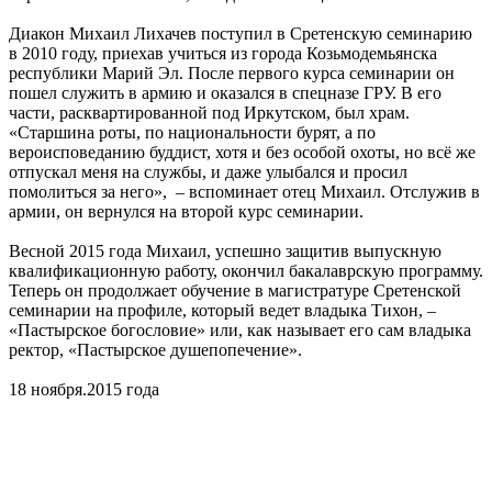
Диакон Михаил Лихачев поступил в Сретенскую семинарию
в 2010 году, приехав учиться из города Козьмодемьянска
республики Марий Эл. После первого курса семинарии он
пошел служить в армию и оказался в спецназе ГРУ. В его
части, расквартированной под Иркутском, был храм.
«Старшина роты, по национальности бурят, а по
вероисповеданию буддист, хотя и без особой охоты, но всё же
отпускал меня на службы, и даже улыбался и просил
помолиться за него», – вспоминает отец Михаил. Отслужив в
армии, он вернулся на второй курс семинарии.
Весной 2015 года Михаил, успешно защитив выпускную
квалификационную работу, окончил бакалаврскую программу.
Теперь он продолжает обучение в магистратуре Сретенской
семинарии на профиле, который ведет владыка Тихон, –
«Пастырское богословие» или, как называет его сам владыка
ректор, «Пастырское душепопечение».
18 ноября.2015 года