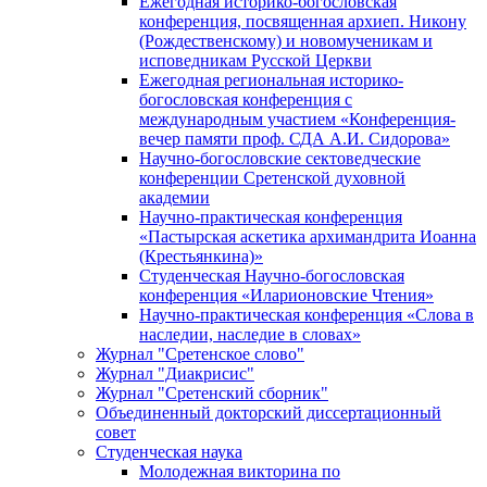
Ежегодная историко-богословская
конференция, посвященная архиеп. Никону
(Рождественскому) и новомученикам и
исповедникам Русской Церкви
Ежегодная региональная историко-
богословская конференция с
международным участием «Конференция-
вечер памяти проф. СДА А.И. Сидорова»
Научно-богословские сектоведческие
конференции Сретенской духовной
академии
Научно-практическая конференция
«Пастырская аскетика архимандрита Иоанна
(Крестьянкина)»
Студенческая Научно-богословская
конференция «Иларионовские Чтения»
Научно-практическая конференция «Cлова в
наследии, наследие в словах»
Журнал "Сретенское слово"
Журнал "Диакрисис"
Журнал "Сретенский сборник"
Объединенный докторский диссертационный
совет
Студенческая наука
Молодежная викторина по