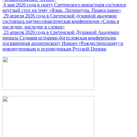
6 мая 2026 года в скиту Сретенского монастыря состоялся
круглый стол на тему «Язык. Литература. Православие»
29 апреля 2026 года в Сретенской духовной академии
состоялась научно-практическая конференция «Слова в
наследии, наследие в словах»
23 апреля 2026 года в Сретенской Духовной Академии
прошла Седьмая историко-богословская конференция,
посвященная архиепископу Никону (Рождественскому) и
новомученикам и исповедникам Русской Церкви