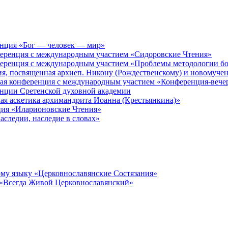
енция «Бог — человек — мир»
ференция с международным участием «Сидоровские Чтения»
ференция с международным участием «Проблемы методологии бо
ия, посвященная архиеп. Никону (Рождественскому) и новомуче
кая конференция с международным участием «Конференция-вече
енции Сретенской духовной академии
ая аскетика архимандрита Иоанна (Крестьянкина)»
ция «Иларионовские Чтения»
аследии, наследие в словах»
му языку «Церковнославянские Состязания»
 «Всегда Живой Церковнославянский»