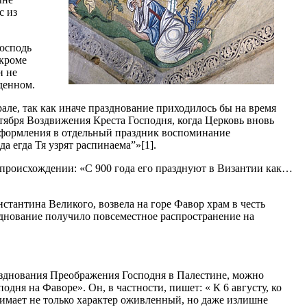
с из
Господь
 кроме
н не
денном.
рале, так как иначе празднование приходилось бы на время
тября Воздвижения Креста Господня, когда Церковь вновь
 оформления в отдельный праздник воспоминание
а егда Тя узрят распинаема”»[1].
м происхождении: «С 900 года его празднуют в Византии как…
нстантина Великого, возвела на горе Фавор храм в честь
днование получило повсеместное распространение на
азднования Преображения Господня в Палестине, можно
ня на Фаворе». Он, в частности, пишет: « К 6 августу, ко
имает не только характер оживленный, но даже излишне