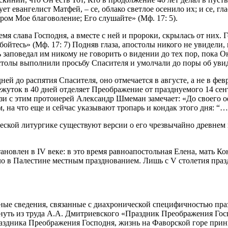
ет евангелист Матфей, – се, облако светлое осенило их; и се, гла
ом Мое благоволение; Его слушайте» (Мф. 17: 5).
мя слава Господня, а вместе с ней и пророки, скрылась от них. 
бойтесь» (Мф. 17: 7) Подняв глаза, апостолы никого не увидели,
 заповедал им никому не говорить о видении до тех пор, пока О
остолы выполнили просьбу Спасителя и умолчали до поры об уви
ей до распятия Спасителя, оно отмечается в августе, а не в фев
жуток в 40 дней отделяет Преображение от празднуемого 14 сен
вязи с этим протоиерей Александр Шмеман замечает: «До своего
на что еще и сейчас указывают тропарь и кондак этого дня: “…д
ической литургике существуют версии о его чрезвычайно древне
новлен в IV веке: в это время равноапостольная Елена, мать Ко
о в Палестине местным празднованием. Лишь с V столетия праз
ные сведения, связанные с диахронической специфичностью пр
уть из труда А.А. Дмитриевского «Праздник Преображения Господ
аздника Преображения Господня, жизнь на Фаворской горе прин