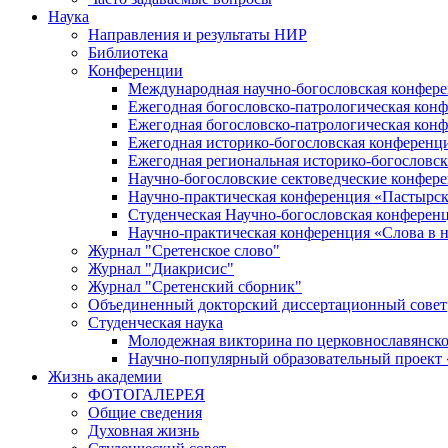
Наука
Направления и результаты НИР
Библиотека
Конференции
Международная научно-богословская конфер
Ежегодная богословско-патрологическая кон
Ежегодная богословско-патрологическая кон
Ежегодная историко-богословская конференц
Ежегодная региональная историко-богословс
Научно-богословские сектоведческие конфер
Научно-практическая конференция «Пастырск
Студенческая Научно-богословская конферен
Научно-практическая конференция «Cлова в н
Журнал "Сретенское слово"
Журнал "Диакрисис"
Журнал "Сретенский сборник"
Объединенный докторский диссертационный совет
Студенческая наука
Молодежная викторина по церковнославянско
Научно-популярный образовательный проект
Жизнь академии
ФОТОГАЛЕРЕЯ
Общие сведения
Духовная жизнь