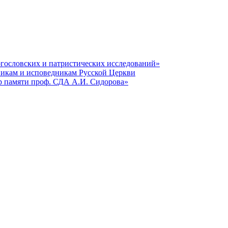
гословских и патристических исследований»
никам и исповедникам Русской Церкви
р памяти проф. СДА А.И. Сидорова»