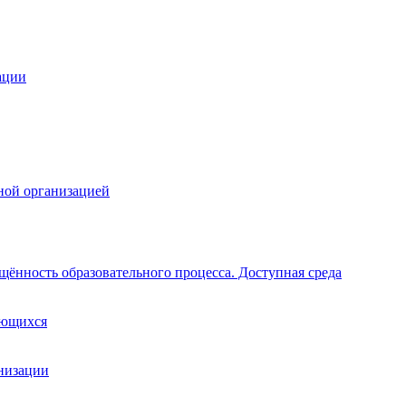
ации
ной организацией
щённость образовательного процесса. Доступная среда
ающихся
анизации