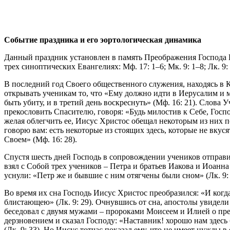
Событие праздника и его эортологическая динамика
Данный праздник установлен в память Преображения Господа И
трех синоптических Евангелиях: Мф. 17: 1–6; Мк. 9: 1–8; Лк. 9:
В последний год Своего общественного служения, находясь в 
открывать ученикам то, что «Ему должно идти в Иерусалим и 
быть убиту, и в третий день воскреснуть» (Мф. 16: 21). Слова 
прекословить Спасителю, говоря: «Будь милостив к Себе, Господ
желая облегчить ее, Иисус Христос обещал некоторым из них п
говорю вам: есть некоторые из стоящих здесь, которые не вкус
Своем» (Мф. 16: 28).
Спустя шесть дней Господь в сопровождении учеников отправи
взял с Собой трех учеников – Петра и братьев Иакова и Иоанн
уснули: «Петр же и бывшие с ним отягчены были сном» (Лк. 9: 
Во время их сна Господь Иисус Христос преобразился: «И когда
блистающею» (Лк. 9: 29). Очнувшись от сна, апостолы увидели
беседовал с двумя мужами – пророками Моисеем и Илией о пре
дерзновением и сказал Господу: «Наставник! хорошо нам здесь
(Лк. 9: 33). Но Иисус тотчас показал ему, что не имеет нужды в