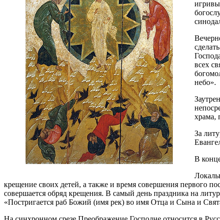
игривы
богослу
синодал
Вечерн
сделат
Господа
всех св
богомо
небо».
Заутре
непосре
храма,
За литу
Евангел
В конц
Локаль
крещение своих детей, а также и время совершения первого по
совершается обряд крещения. В самый день праздника на литур
«Постригается раб Божий (имя рек) во имя Отца и Сына и Свята
На синхронном срезе Преображение Господне относится в Рус