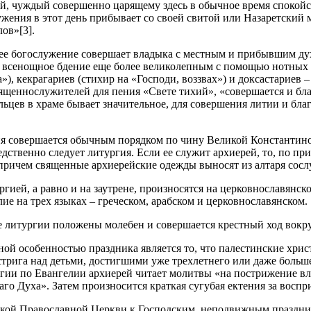
й, чуждый совершенно царящему здесь в обычное время споко
жения в этот день прибывает со своей свитой или Назаретский 
ов»[3].
ее богослужение совершает владыка с местным и прибывшим ду
ь всенощное бдение еще более великолепным с помощью нотных а
»), кекрагариев (стихир на «Господи, воззвах») и доксастариев
ященнослужителей для пения «Свете тихий», «совершается и бла
льцев в храме бывает значительное, для совершения литии и бла
ня совершается обычным порядком по чину Великой Константиноп
дственно следует литургия. Если ее служит архиерей, то, по пр
 причем священные архиерейские одежды выносят из алтаря сослу
ргией, а равно и на заутрене, произносятся на церковнославянс
ие на трех языках – греческом, арабском и церковнославянском.
е литургии положены молебен и совершается крестный ход вокр
ной особенностью праздника является то, что палестинские хри
стрига над детьми, достигшими уже трехлетнего или даже больш
гии по Евангелии архиерей читает молитвы «на пострижение влас
го Духа». Затем произносится краткая сугубая ектения за воспр
ской Православной Церкви к Господским, неподвижным праздник