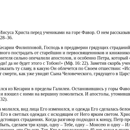
исуса Христа перед учениками на горе Фавор. О нем рассказыв
 28–36.
Кесарии Филипповой, Господь в преддверии грядущих страданий
много пострадать от старейшин и первосвященников и книжнико
Учителя сильно опечалили апостолов, и особенно Петра, который 
и! да не будет этого с Тобою!» (Мф. 16: 22). Заметив скорбь уче
оказать ту славу, в какую Он облечется по Своем отшествии: «И
ят смерти, как уже увидят Сына Человеческого, грядущего в Цар
лся из Кесарии в пределы Галилеи. Остановившись у горы Фаво
а и взошел с ними на вершину помолиться. И апостолы, утомивш
32).
 молился, вид лица Его изменился, и одежда Его сделалась бело
 Его в светлых одеждах с исходящим от Него ярким светом. Хри
дстоящих страданиях. Когда разговор подходил к концу, Петр п
 быть, сделаем три кущи, одну – Тебе, одну – Моисею и одну – И
 скинии, что Он есть Тот, Кто в продолжение 40 лет делал в пуст