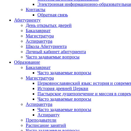
Электронная информационно-образовательная
Контакты
Обратная связь
Абитуриенту
День открытых дверей
Бакалавриат
Магистратура
Аспирантура
Школа Абитуриента
Личный кабинет абитуриента
Часто задаваемые вопросы
Образование
Бакалавриат
Часто задаваемые вопросы
Магистратура
Церковнославянский язык: история и совреме
История древней Церкви
Пастырское душепопечение и миссия в совре
Часто задаваемые вопросы
Аспирантура
Часто задаваемые вопросы
Аспиранту
Преподаватели
Расписание занятий
Часто задаваемые вопросы