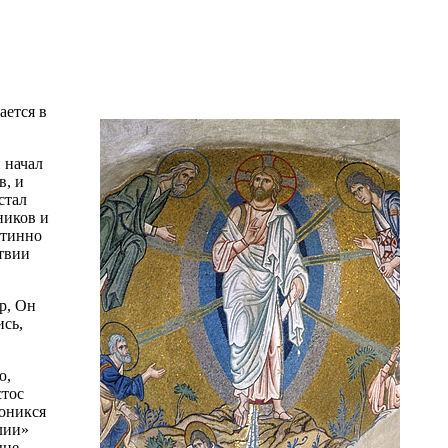
ается в
 начал
в, и
стал
ников и
стинно
ствии
р, Он
ись,
ю,
стос
роникся
лии»
ыне