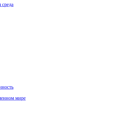
 среда
нность
менном мире