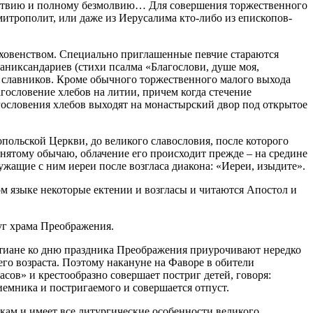
йствию и полному безмолвию… Для совершения торжественного
митрополит, или даже из Иерусалима кто-либо из епископов-
ховенством. Специально приглашенные певчие стараются
никсандариев (стихи псалма «Благослови, душе моя,
 – славников. Кроме обычного торжественного малого выхода
гословение хлебов на литии, причем когда стечение
гословения хлебов выходят на монастырский двор под открытое
ольской Церкви, до великого славословия, после которого
инятому обычаю, облачение его происходит прежде – на средине
жащие с ним иереи после возгласа диакона: «Иереи, изыдите».
ком языке некоторые ектении и возгласы и читаются Апостол и
уг храма Преображения.
стиане ко дню праздника Преображения приурочивают нередко
его возраста. Поэтому накануне на Фаворе в обители
ов» и кресто­образно совершает постриг детей, говоря:
иемника и постригаемого и совершается отпуст.
ам и имеет все литургические особенности великого