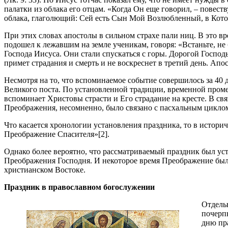
палатки из облака его отцам. «Когда Он еще говорил, – повеству
облака, глаголющий: Сей есть Сын Мой Возлюбленный, в Котор
При этих словах апостолы в сильном страхе пали ниц. В это вре
подошел к лежавшим на земле ученикам, говоря: «Встаньте, не 
Господа Иисуса. Они стали спускаться с горы. Дорогой Господь
примет страдания и смерть и не воскреснет в третий день. Ап
Несмотря на то, что вспоминаемое событие совершилось за 40 дн
Великого поста. По установленной традиции, временной проме
вспоминает Христовы страсти и Его страдание на кресте. В с
Преображения, несомненно, было связано с пасхальным циклом, 
Что касается хронологии установления праздника, то в истор
Преображение Спасителя»[2].
Однако более вероятно, что рассматриваемый праздник был уста
Преображения Господня. И некоторое время Преображение был
христианском Востоке.
Праздник в православном богослужении
Отдель
почерпн
дню пр