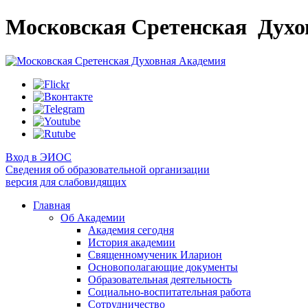
Московская Сретенская
Духо
Вход в ЭИОС
Сведения об образовательной организации
версия для слабовидящих
Главная
Об Академии
Академия сегодня
История академии
Священномученик Иларион
Основополагающие документы
Образовательная деятельность
Социально-воспитательная работа
Сотрудничество