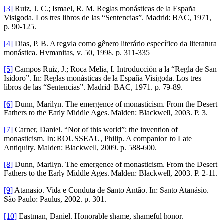
[3]
Ruiz, J. C.; Ismael, R. M. Reglas monásticas de la España
Visigoda. Los tres libros de las “Sentencias”. Madrid: BAC, 1971,
p. 90-125.
[4]
Dias, P. B. A regvla como gênero literário específico da literatura
monástica. Hvmanitas, v. 50, 1998. p. 311-335
[5]
Campos Ruiz, J.; Roca Melia, I. Introducción a la “Regla de San
Isidoro”. In: Reglas monásticas de la España Visigoda. Los tres
libros de las “Sentencias”. Madrid: BAC, 1971. p. 79-89.
[6]
Dunn, Marilyn. The emergence of monasticism. From the Desert
Fathers to the Early Middle Ages. Malden: Blackwell, 2003. P. 3.
[7]
Carner, Daniel. “Not of this world”: the invention of
monasticism. In: ROUSSEAU, Philip. A companion to Late
Antiquity. Malden: Blackwell, 2009. p. 588-600.
[8]
Dunn, Marilyn. The emergence of monasticism. From the Desert
Fathers to the Early Middle Ages. Malden: Blackwell, 2003. P. 2-11.
[9]
Atanasio. Vida e Conduta de Santo Antão. In: Santo Atanásio.
São Paulo: Paulus, 2002. p. 301.
[10]
Eastman, Daniel. Honorable shame, shameful honor.