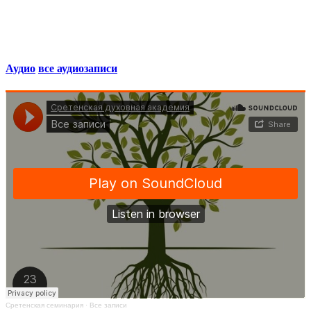
Аудио
все аудиозаписи
Сретенская семинария
·
Все записи