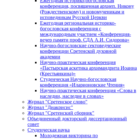
Ежегодная историко-богословская
конференция, посвященная архиеп. Никону
(Рождественскому) и новомученикам и
исповедникам Русской Церкви
Ежегодная региональная историко-
богословская конференция с
международным участием «Конференция-
вечер памяти проф. СДА А.И. Сидорова»
Научно-богословские сектоведческие
конференции Сретенской духовной
академии
Научно-практическая конференция
«Пастырская аскетика архимандрита Иоанна
(Крестьянкина)»
Студенческая Научно-богословская
конференция «Иларионовские Чтения»
Научно-практическая конференция «Cлова в
наследии, наследие в словах»
Журнал "Сретенское слово"
Журнал "Диакрисис"
Журнал "Сретенский сборник"
Объединенный докторский диссертационный
совет
Студенческая наука
Молодежная викторина по