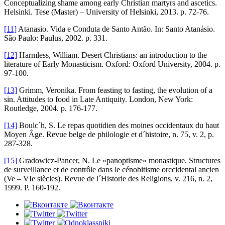
Conceptualizing shame among early Christian martyrs and ascetics.
Helsinki. Tese (Master) – University of Helsinki, 2013. p. 72-76.
[11]
Atanasio. Vida e Conduta de Santo Antão. In: Santo Atanásio.
São Paulo: Paulus, 2002. p. 331.
[12]
Harmless, William. Desert Christians: an introduction to the
literature of Early Monasticism. Oxford: Oxford University, 2004. p.
97-100.
[13]
Grimm, Veronika. From feasting to fasting, the evolution of a
sin. Attitudes to food in Late Antiquity. London, New York:
Routledge, 2004. p. 176-177.
[14]
Boulc´h, S. Le repas quotidien des moines occidentaux du haut
Moyen Âge. Revue belge de philologie et d´histoire, n. 75, v. 2, p.
287-328.
[15]
Gradowicz-Pancer, N. Le «panoptisme» monastique. Structures
de surveillance et de contrôle dans le cénobitisme orccidental ancien
(Ve – VIe siècles). Revue de l´Historie des Religions, v. 216, n. 2,
1999. P. 160-192.