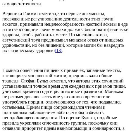
самодостаточности.
Вероника Гримм отметила, что первые документы,
посвященные регулированию деятельности этих групп
аскетов, признавали нецелесообразность жесткой аскезы в еде
и питье в общине - ведь монахи должны были быть физически
здоровы, чтобы работать вместе. По мнению автора,
августинский труд предписывал монахам отказ от пищевых
удовольствий, но без лишений, которые могли бы навредить
их физическому здоровью
[13]
.
Помимо облегчения пищевых привычек, западные тексты,
касающиеся монашеской жизни, предписывали общие
трапезы. Стефан Бульх отметил, что авторы этих сочинений
устанавливали точное время для ежедневных приемов пищи,
учитывая времена года и религиозные праздники. Монахам
не рекомендовалось есть вне указанного времени или
употреблять порции, отличающиеся от тех, что подавались
остальным. Прием пищи сопровождался чтением и
постоянным наблюдением аббата, чтобы избежать
неподобающего поведения. По оценке Бульха, подобные
правила укрепляли сплоченность группы, поскольку они
отдавали приоритет идеям взаимопомощи и солидарности, а