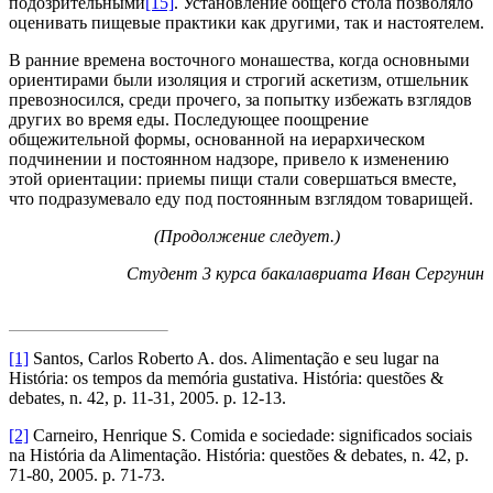
подозрительными
[15]
. Установление общего стола позволяло
оценивать пищевые практики как другими, так и настоятелем.
В ранние времена восточного монашества, когда основными
ориентирами были изоляция и строгий аскетизм, отшельник
превозносился, среди прочего, за попытку избежать взглядов
других во время еды. Последующее поощрение
общежительной формы, основанной на иерархическом
подчинении и постоянном надзоре, привело к изменению
этой ориентации: приемы пищи стали совершаться вместе,
что подразумевало еду под постоянным взглядом товарищей.
(Продолжение следует.)
Студент 3 курса бакалавриата Иван Сергунин
[1]
Santos, Carlos Roberto A. dos. Alimentação e seu lugar na
História: os tempos da memória gustativa. História: questões &
debates, n. 42, p. 11-31, 2005. p. 12-13.
[2]
Carneiro, Henrique S. Comida e sociedade: significados sociais
na História da Alimentação. História: questões & debates, n. 42, p.
71-80, 2005. p. 71-73.