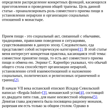
определяли распределение конкретных функций, касающихся
приготовления и проведения общей трапезы. Цель данной
статьи - проанализировать роль совместного приема пищи в
установлении иерархии и организации социальных
отношений в монастыре.
Прием пищи - это социальный акт, связанный с обычаями,
традициями, правилами поведения и ситуациями,
существовавшими в данную эпоху. Следовательно, еда
представляет собой историческую категорию
[1]
. В этой статье
меня интересует конкретная практика, касающаяся этой темы:
совместное принятие пищи, то есть акт совместного приема
пищи и обмена ею. Энрике С. Карнейро указывал, что обычай
общего стола способствует организации иерархий,
установлению сетей взаимоотношений и наложению
социальных, политических и религиозных ограничений и
границ
[2]
.
В начале VII века испанский епископ Исидор Севильский
написал «Regula Isidori»
[3]
, монашеский устав
[4]
, состоящий
из двадцати пяти глав, для ныне неизвестной общины
[5]
.
Девятая глава документа была посвящена рациону монахов,
разрешая им есть только за общим столом. Однако в