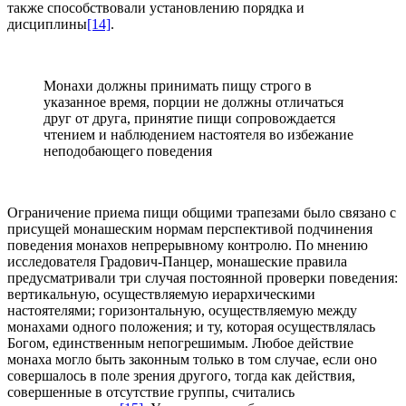
также способствовали установлению порядка и
дисциплины
[14]
.
Монахи должны принимать пищу строго в
указанное время, порции не должны отличаться
друг от друга, принятие пищи сопровождается
чтением и наблюдением настоятеля во избежание
неподобающего поведения
Ограничение приема пищи общими трапезами было связано с
присущей монашеским нормам перспективой подчинения
поведения монахов непрерывному контролю. По мнению
исследователя Градович-Панцер, монашеские правила
предусматривали три случая постоянной проверки поведения:
вертикальную, осуществляемую иерархическими
настоятелями; горизонтальную, осуществляемую между
монахами одного положения; и ту, которая осуществлялась
Богом, единственным непогрешимым. Любое действие
монаха могло быть законным только в том случае, если оно
совершалось в поле зрения другого, тогда как действия,
совершенные в отсутствие группы, считались