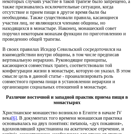
некоторых случаях участие в такой трапезе было запрещено, а
также признавались исключительные ситуации, когда
отсутствие и прием пищи в другое время были бы
необходимы. Также существовали правила, касающиеся
участия лиц, не являющихся членами общины, но
находящихся в монастыре. Наконец, монашеский совет
поручил некоторым монахам функции по приготовлению и
проведению общей трапезы.
В своих правилах Исидор Севильский сосредоточился на
взаимодействии внутри общины, в том числе предписав
вертикальную иерархию. Руководящие принципы,
касающиеся совместных трапез, соответствовали той
конфигурации жизни в монастыре, которую он указал. В этом
смысле цель в данной статье - проанализировать роль
совместного приема пищи в установлении иерархии и
организации социальных отношений в монастыре.
Различие восточной и западной практик приема пищи в
монастырях
Христианское монашество возникло в Египте в начале IV
века
[6]
. В документах того времени монашеская практика
основывалась на двух понятиях: metanoia, «дух покаяния»,
вдохновлявший христианина на аскетическое отречение, и