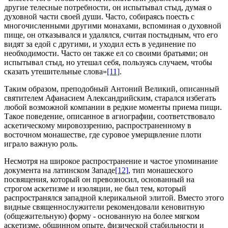
другие телесные потребности, он испытывал стыд, думая о
духовной части своей души. Часто, собираясь поесть с
многочисленными другими монахами, вспоминая о духовной
пище, он отказывался и удалялся, считая постыдным, что его
видят за едой с другими, и уходил есть в уединение по
необходимости. Часто он также ел со своими братьями; он
испытывал стыд, но утешал себя, пользуясь случаем, чтобы
сказать утешительные слова»
[11]
.
Таким образом, преподобный Антоний Великий, описанный
святителем Афанасием Александрийским, старался избегать
любой возможной компании в редкие моменты приема пищи.
Такое поведение, описанное в агиографии, соответствовало
аскетическому мировоззрению, распространенному в
восточном монашестве, где суровое умерщвление плоти
играло важную роль.
Несмотря на широкое распространение и частое упоминание
документа на латинском Западе
[12]
, тип монашеского
посвящения, который он превозносил, основанный на
строгом аскетизме и изоляции, не был тем, который
распространялся западной клерикальной элитой. Вместо этого
видные священнослужители рекомендовали кеновитную
(общежительную) форму - основанную на более мягком
аскетизме, общинном опыте, физической стабильности и