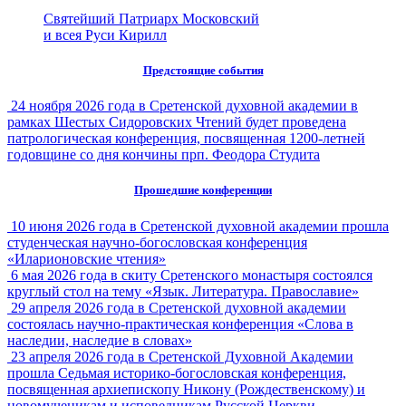
Святейший Патриарх Московский
и всея Руси Кирилл
Предстоящие события
24 ноября 2026 года в Сретенской духовной академии в
рамках Шестых Сидоровских Чтений будет проведена
патрологическая конференция, посвященная 1200-летней
годовщине со дня кончины прп. Феодора Студита
Прошедшие конференции
10 июня 2026 года в Сретенской духовной академии прошла
студенческая научно-богословская конференция
«Иларионовские чтения»
6 мая 2026 года в скиту Сретенского монастыря состоялся
круглый стол на тему «Язык. Литература. Православие»
29 апреля 2026 года в Сретенской духовной академии
состоялась научно-практическая конференция «Слова в
наследии, наследие в словах»
23 апреля 2026 года в Сретенской Духовной Академии
прошла Седьмая историко-богословская конференция,
посвященная архиепископу Никону (Рождественскому) и
новомученикам и исповедникам Русской Церкви