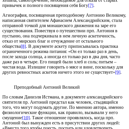
xeniteia, самоотречение, необходимое для отказа от старых
привычек и полного посвящения себя Богу
[7]
.
Агиография, посвященная преподобному Антонию Великому,
написанная святителем Афанасием Александрийским, стала
отправной точкой для монашеского движения на заре его
существования. Повествуя о путешествии прп. Антония в
пустыню, она подчеркивала в нем личную аскетичность,
отказ от мирских благ и отчуждение от остального
общества
[8]
. В документе аскету приписывалась практика
ограниченного режима питания: «Он ел только раз в день,
после захода солнца, а иногда ел только раз в два дня, часто
даже раз в четыре. Его пищей были хлеб и соль; питьем –
чистая вода. Излишне говорить о мясе и вине, поскольку для
других ревностных аскетов ничего этого не существует»
[9]
.
Преподобный Антоний Великий
По словам Даниэля Истмана, в документе александрийского
святителя пр. Антоний предстал как человек, стыдящийся
того, что могут подумать другие. По мнению автора, именно
физиологические функции, как правило, вызывали у него
смущение
[10]
. Такое отношение проявлялось, когда прп.
Антоний был вынужден есть в присутствии других людей:
«Вместо того чтобы поесть, поспать или удовлетворить