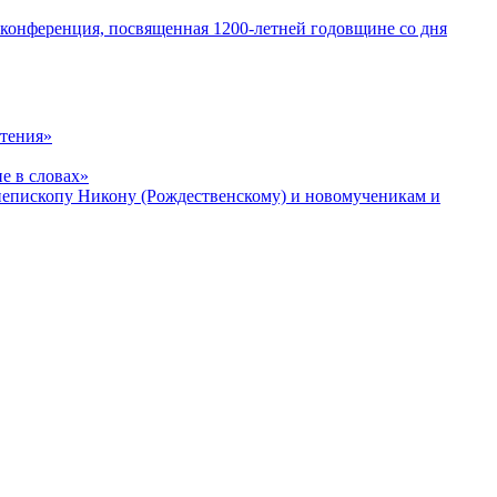
 конференция, посвященная 1200-летней годовщине со дня
чтения»
е в словах»
хиепископу Никону (Рождественскому) и новомученикам и