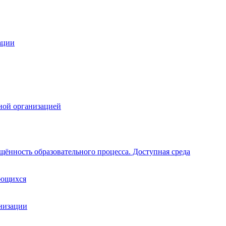
ации
ной организацией
щённость образовательного процесса. Доступная среда
ающихся
анизации