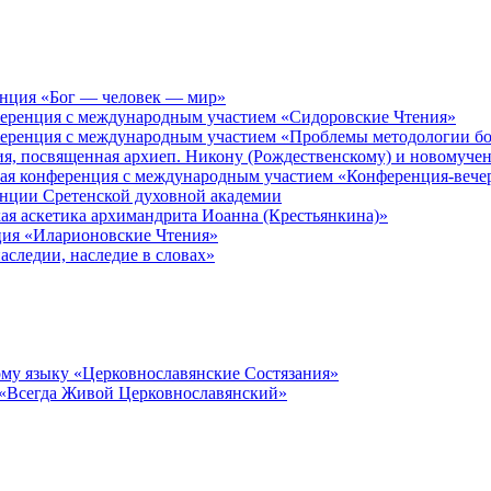
енция «Бог — человек — мир»
ференция с международным участием «Сидоровские Чтения»
ференция с международным участием «Проблемы методологии бо
ия, посвященная архиеп. Никону (Рождественскому) и новомуче
кая конференция с международным участием «Конференция-вече
енции Сретенской духовной академии
ая аскетика архимандрита Иоанна (Крестьянкина)»
ция «Иларионовские Чтения»
аследии, наследие в словах»
му языку «Церковнославянские Состязания»
 «Всегда Живой Церковнославянский»