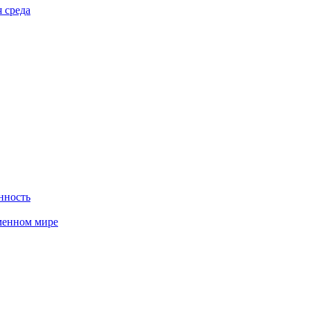
 среда
нность
менном мире