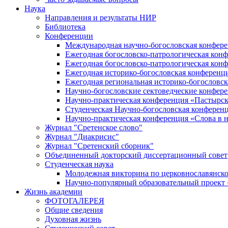
Наука
Направления и результаты НИР
Библиотека
Конференции
Международная научно-богословская конфер
Ежегодная богословско-патрологическая кон
Ежегодная богословско-патрологическая кон
Ежегодная историко-богословская конференц
Ежегодная региональная историко-богословс
Научно-богословские сектоведческие конфер
Научно-практическая конференция «Пастырск
Студенческая Научно-богословская конферен
Научно-практическая конференция «Cлова в н
Журнал "Сретенское слово"
Журнал "Диакрисис"
Журнал "Сретенский сборник"
Объединенный докторский диссертационный совет
Студенческая наука
Молодежная викторина по церковнославянско
Научно-популярный образовательный проект
Жизнь академии
ФОТОГАЛЕРЕЯ
Общие сведения
Духовная жизнь