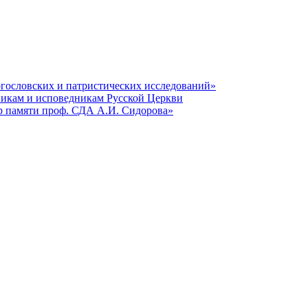
гословских и патристических исследований»
никам и исповедникам Русской Церкви
р памяти проф. СДА А.И. Сидорова»