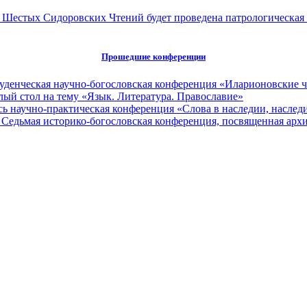
ах Шестых Сидоровских Чтений будет проведена патрологическая
Прошедшие конференции
туденческая научно-богословская конференция «Иларионовские 
глый стол на тему «Язык. Литература. Православие»
сь научно-практическая конференция «Слова в наследии, наследи
 Седьмая историко-богословская конференция, посвященная ар