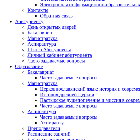
Электронная информационно-образовательная
Контакты
Обратная связь
Абитуриенту
День открытых дверей
Бакалавриат
Магистратура
Аспирантура
Школа Абитуриента
Личный кабинет абитуриента
Часто задаваемые вопросы
Образование
Бакалавриат
Часто задаваемые вопросы
Магистратура
Церковнославянский язык: история и совреме
История древней Церкви
Пастырское душепопечение и миссия в совре
Часто задаваемые вопросы
Аспирантура
Часто задаваемые вопросы
Аспиранту
Преподаватели
Расписание занятий
Часто задаваемые вопросы