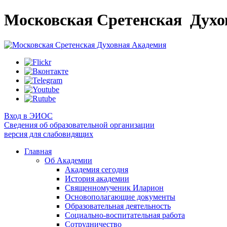
Московская Сретенская
Духо
Вход в ЭИОС
Сведения об образовательной организации
версия для слабовидящих
Главная
Об Академии
Академия сегодня
История академии
Священномученик Иларион
Основополагающие документы
Образовательная деятельность
Социально-воспитательная работа
Сотрудничество