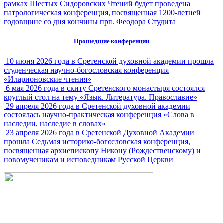
рамках Шестых Сидоровских Чтений будет проведена
патрологическая конференция, посвященная 1200-летней
годовщине со дня кончины прп. Феодора Студита
Прошедшие конференции
10 июня 2026 года в Сретенской духовной академии прошла
студенческая научно-богословская конференция
«Иларионовские чтения»
6 мая 2026 года в скиту Сретенского монастыря состоялся
круглый стол на тему «Язык. Литература. Православие»
29 апреля 2026 года в Сретенской духовной академии
состоялась научно-практическая конференция «Слова в
наследии, наследие в словах»
23 апреля 2026 года в Сретенской Духовной Академии
прошла Седьмая историко-богословская конференция,
посвященная архиепископу Никону (Рождественскому) и
новомученикам и исповедникам Русской Церкви