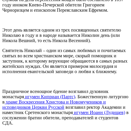
году иноком Киево-Печерской обители Григорием
Черноризцем и епископом Переяславским Ефремом.
Этот день является одним из трех посвященных святителю
Николаю в году и в народе называется Николин день (или
Никола Вешний, то есть Никола Весенний).
Святитель Николай – один из самых любимых и почитаемых
святых во всем христианском мире, скорый помощник и
заступник, к которому верующие обращаются в самых разных
житейских нуждах. Он является примером милосердия и
исполнения евангельской заповеди о любви к ближнему.
Праздничное всенощное бдение возглавил духовник
монастыря
игумен Киприан (Партс)
. Божественную литургию
в
храме Воскресения Христова и Новомучеников и
исповедников Церкви Русской
возглавил ректор Академии и
наместник Сретенского монастыря
игумен Иоанн (Лудищев)
в
сослужении братии обители, преподавателей и студентов
СДА.