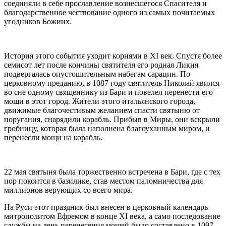
соединяли в себе прославление вознесшегося Спасителя и
благодарственное чествование одного из самых почитаемых
угодников Божиих.
История этого события уходит корнями в XI век. Спустя более
семисот лет после кончины святителя его родная Ликия
подвергалась опустошительным набегам сарацин. По
церковному преданию, в 1087 году святитель Николай явился
во сне одному священнику из Бари и повелел перенести его
мощи в этот город. Жители этого итальянского города,
движимые благочестивым желанием спасти святыню от
поругания, снарядили корабль. Прибыв в Миры, они вскрыли
гробницу, которая была наполнена благоуханным миром, и
перенесли мощи на корабль.
22 мая святыня была торжественно встречена в Бари, где с тех
пор покоится в базилике, став местом паломничества для
миллионов верующих со всего мира.
На Руси этот праздник был внесен в церковный календарь
митрополитом Ефремом в конце XI века, а само последование
службы на день перенесения мощей было составлено в 1097