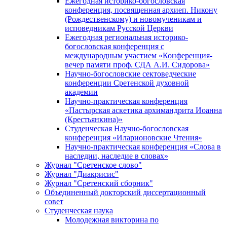
Ежегодная историко-богословская
конференция, посвященная архиеп. Никону
(Рождественскому) и новомученикам и
исповедникам Русской Церкви
Ежегодная региональная историко-
богословская конференция с
международным участием «Конференция-
вечер памяти проф. СДА А.И. Сидорова»
Научно-богословские сектоведческие
конференции Сретенской духовной
академии
Научно-практическая конференция
«Пастырская аскетика архимандрита Иоанна
(Крестьянкина)»
Студенческая Научно-богословская
конференция «Иларионовские Чтения»
Научно-практическая конференция «Cлова в
наследии, наследие в словах»
Журнал "Сретенское слово"
Журнал "Диакрисис"
Журнал "Сретенский сборник"
Объединенный докторский диссертационный
совет
Студенческая наука
Молодежная викторина по