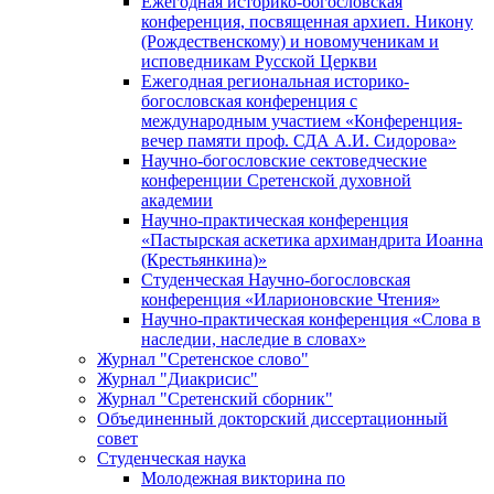
Ежегодная историко-богословская
конференция, посвященная архиеп. Никону
(Рождественскому) и новомученикам и
исповедникам Русской Церкви
Ежегодная региональная историко-
богословская конференция с
международным участием «Конференция-
вечер памяти проф. СДА А.И. Сидорова»
Научно-богословские сектоведческие
конференции Сретенской духовной
академии
Научно-практическая конференция
«Пастырская аскетика архимандрита Иоанна
(Крестьянкина)»
Студенческая Научно-богословская
конференция «Иларионовские Чтения»
Научно-практическая конференция «Cлова в
наследии, наследие в словах»
Журнал "Сретенское слово"
Журнал "Диакрисис"
Журнал "Сретенский сборник"
Объединенный докторский диссертационный
совет
Студенческая наука
Молодежная викторина по