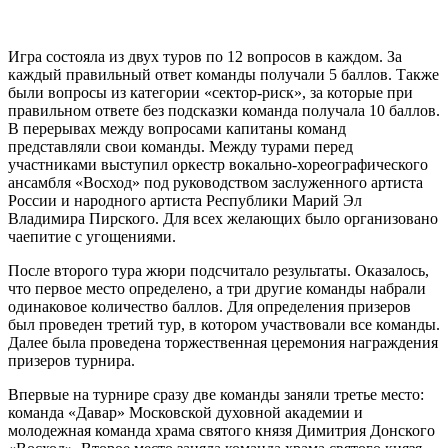
Игра состояла из двух туров по 12 вопросов в каждом. За
каждый правильный ответ команды получали 5 баллов. Также
были вопросы из категории «сектор-риск», за которые при
правильном ответе без подсказки команда получала 10 баллов.
В перерывах между вопросами капитаны команд
представляли свои команды. Между турами перед
участниками выступил оркестр вокально-хореографического
ансамбля «Восход» под руководством заслуженного артиста
России и народного артиста Республики Марий Эл
Владимира Пирского. Для всех желающих было организовано
чаепитие с угощениями.
После второго тура жюри подсчитало результаты. Оказалось,
что первое место определено, а три другие команды набрали
одинаковое количество баллов. Для определения призеров
был проведен третий тур, в котором участвовали все команды.
Далее была проведена торжественная церемония награждения
призеров турнира.
Впервые на турнире сразу две команды заняли третье место:
команда «Давар» Московской духовной академии и
молодежная команда храма святого князя Димитрия Донского