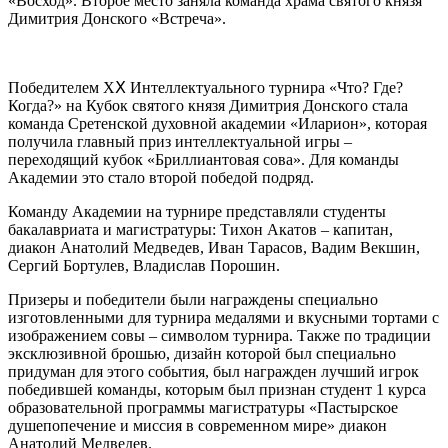
«Восход». Второе место заняла команда храма святого князя
Димитрия Донского «Встреча».
Победителем XⅩ Интеллектуального турнира «Что? Где?
Когда?» на Кубок святого князя Димитрия Донского стала
команда Сретенской духовной академии «Иларион», которая
получила главный приз интеллектуальной игры –
переходящий кубок «Бриллиантовая сова». Для команды
Академии это стало второй победой подряд.
Команду Академии на турнире представляли студенты
бакалавриата и магистратуры: Тихон Акатов – капитан,
диакон Анатолий Медведев, Иван Тарасов, Вадим Векшин,
Сергий Бортулев, Владислав Порошин.
Призеры и победители были награждены специально
изготовленными для турнира медалями и вкусными тортами с
изображением совы – символом турнира. Также по традиции
эксклюзивной брошью, дизайн которой был специально
придуман для этого события, был награжден лучший игрок
победившей команды, которым был признан студент 1 курса
образовательной программы магистратуры «Пастырское
душепопечение и миссия в современном мире» диакон
Анатолий Медведев.