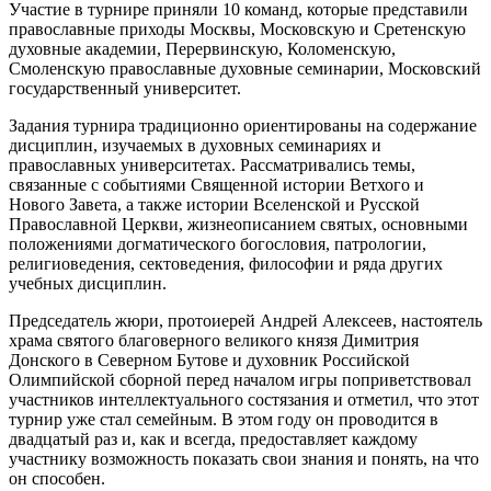
Участие в турнире приняли 10 команд, которые представили
православные приходы Москвы, Московскую и Сретенскую
духовные академии, Перервинскую, Коломенскую,
Смоленскую православные духовные семинарии, Московский
государственный университет.
Задания турнира традиционно ориентированы на содержание
дисциплин, изучаемых в духовных семинариях и
православных университетах. Рассматривались темы,
связанные с событиями Священной истории Ветхого и
Нового Завета, а также истории Вселенской и Русской
Православной Церкви, жизнеописанием святых, основными
положениями догматического богословия, патрологии,
религиоведения, сектоведения, философии и ряда других
учебных дисциплин.
Председатель жюри, протоиерей Андрей Алексеев, настоятель
храма святого благоверного великого князя Димитрия
Донского в Северном Бутове и духовник Российской
Олимпийской сборной перед началом игры поприветствовал
участников интеллектуального состязания и отметил, что этот
турнир уже стал семейным. В этом году он проводится в
двадцатый раз и, как и всегда, предоставляет каждому
участнику возможность показать свои знания и понять, на что
он способен.