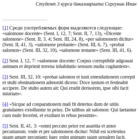
Студент 3 курса бакалавриата Сергунин Иван
[1]
Среди употребляемых форм выделяются следующие:
«salomone docente» (Sent. I, 12, 7; Sent. II, 7, 13), «Dicente
salomone» (Sent. II, 3, 4; Sent. III, 24, 8), «per salomonem dicitur»
(Sent. II, 41, 3), «salomone probante» (Sent. III, 6, 7), «probat
salomon» (Sent. III, 32, 10), «salomone testante» (Sent. III, 41, 6).
[2]
Sent. I, 12, 7: «salomone docente: Corpus corruptibile adgrauat
animam et deprimit terrena inhabitatio sensum multa cogitantem».
[3]
Sent. III, 32, 10: «probat salomon et iusti emendationem correpti
et stulti obstinationem admoniti dicens: Doce iustum et festinabit
accipere. De stulto autem ait: Qui erudit derisorem, ipse sibi facit
iniuriam».
[4]
«Sicque ad conparationem mali fit deterius dum de uitiis
gratulantes extolluntur in peius. De talibus ait salomon: Qui laetantur
cum male fecerint, et exultant in rebus pessimis».
[5]
Sent. II, 41, 3: «omni peccato peior est auaritia et amor
pecuniarum. vnde et per salomonem dicitur: Nihil est scelestius
quam amare pecuniam; haec enim animam suam uenalem facit,