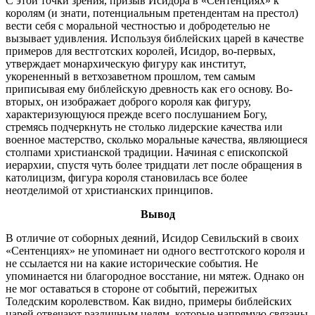
С этой точки зрения, призыв Исидора в «Сентенциях» к
королям (и знати, потенциальным претендентам на престол)
вести себя с моральной честностью и добродетелью не
вызывает удивления. Используя библейских царей в качестве
примеров для вестготских королей, Исидор, во-первых,
утверждает монархическую фигуру как институт,
укорененный в ветхозаветном прошлом, тем самым
приписывая ему библейскую древность как его основу. Во-
вторых, он изображает доброго короля как фигуру,
характеризующуюся прежде всего послушанием Богу,
стремясь подчеркнуть не столько лидерские качества или
военное мастерство, сколько моральные качества, являющиеся
столпами христианской традиции. Начиная с епископской
иерархии, спустя чуть более тридцати лет после обращения в
католицизм, фигура короля становилась все более
неотделимой от христианских принципов.
Вывод
В отличие от соборных деяний, Исидор Севильский в своих
«Сентенциях» не упоминает ни одного вестготского короля и
не ссылается ни на какие исторические события. Не
упоминается ни благородное восстание, ни мятеж. Однако он
не мог оставаться в стороне от событий, пережитых
Толедским королевством. Как видно, примеры библейских
царей отвечают различным целям, которые напрямую связаны