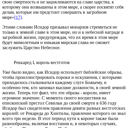
свою смертность и не зацикливаются на славе царства, к
которому они возвышены в этом мире, а скорее посвятят себя
делам, которые им предстоит совершить в загробном
мире»
[17]
.
Этими словами Исидор призывал монархов стремиться не
только к земной славе в этом мире, но и к небесной награде в
загробной жизни, предупреждая, что их время в этом мире
будет мимолетным и никакая мирская слава не сможет
заслужить Царство Небесное.
Реккаред I, король вестготов
Уже было видно, как Исидор использует библейские образы,
чтобы проиллюстрировать пороки и искушения, с которыми
приходилось сталкиваться каждому слуге Божьему, и
особенно тем, кто занимал высшие должности, в своей земной
жизни. Теперь тот факт, что эти образы - короли, имеет
огромное значение. С момента своего восшествия на
епископский престол Севильи до своей смерти в 636 году
Исидор был свидетелем правления девяти разных вестготских
королей: от Рекареда до Хинтилы, правление которого он знал
всего три недели. В этот период пути к короне также были
разнообразны, включая восстания и, в некоторых случаях,