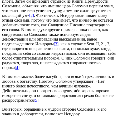
плоти. Затем он приводит отрывок из Книги Премудрости
Соломона, объясняя, что именно царь Соломон первым учил,
что «тленное тело угнетает душу, а земное жилище угнетает
мыслящий ум»
[2]
. Фактически, Исидор заканчивает главу
этими словами, потому что понимает, что ничего не остается
добавить после того, как Священное Писание подтвердило
его слова. В том же духе другие примеры показывают, как
свидетельство Соломона также используется для
демонстрации или оправдания высказывания, ранее
подтвержденного Исидором
[3]
, как в случае с Sent. II, 21, 3,
где говорится: по сравнению со злом, несколько хуже, когда,
поздравляя себя со своими недостатками, они возвышают себя
более отвратительным пороком. О них Соломон говорит: они
радуются, творя зло, и наслаждаются извращенностью
порока
[4]
.
В том же смысле: более пагубны, чем всякий грех, алчность и
любовь к богатству. Поэтому Соломон утверждает: «Нет
ничего более нечестивого, чем алчный человек».
Действительно, он продает свою душу, ибо корень пороков
искоренен снизу, и оставшаяся родословная грехов больше не
распространяется
[5]
.
Во-вторых, обращение к мудрой стороне Соломона, к его
знанию и добродетели, позволяет Исидору