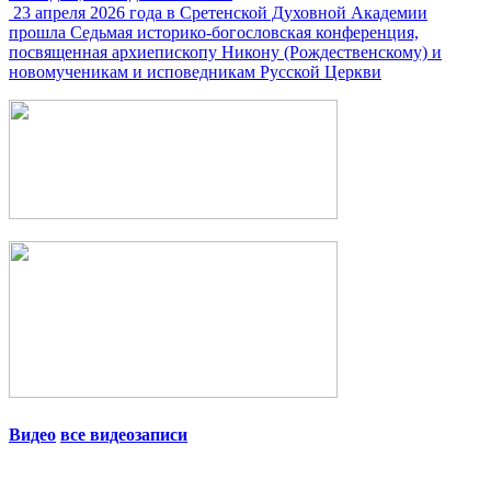
23 апреля 2026 года в Сретенской Духовной Академии
прошла Седьмая историко-богословская конференция,
посвященная архиепископу Никону (Рождественскому) и
новомученикам и исповедникам Русской Церкви
Видео
все видеозаписи