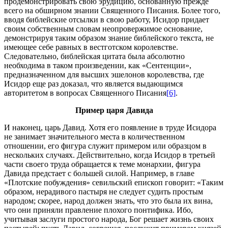
продемонстрировать свою эрудицию, основанную прежде
всего на обширном знании Священного Писания. Более того,
вводя библейские отсылки в свою работу, Исидор придает
своим собственным словам неопровержимое основание,
демонстрируя таким образом знание библейского текста, не
имеющее себе равных в вестготском королевстве.
Следовательно, библейская цитата была абсолютно
необходима в таком произведении, как «Сентенции»,
предназначенном для высших эшелонов королевства, где
Исидор еще раз доказал, что является выдающимся
авторитетом в вопросах Священного Писания
[6]
.
Пример царя Давида
И наконец, царь Давид. Хотя его появление в труде Исидора
не занимает значительного места в количественном
отношении, его фигура служит примером или образцом в
нескольких случаях. Действительно, когда Исидор в третьей
части своего труда обращается к теме монархии, фигура
Давида предстает с большей силой. Например, в главе
«Плотские побуждения» севильский епископ говорит: «Таким
образом, нерадивого пастыря не следует судить простым
народом; скорее, народ должен знать, что это была их вина,
что они приняли правление плохого понтифика. Ибо,
учитывая заслуги простого народа, Бог решает жизнь своих