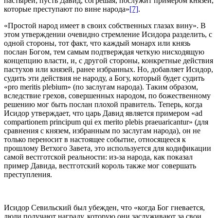
пастырей; пусть Давид, согрешая, послужит примером князей,
которые преступают по вине народа»
[7]
.
«Простой народ имеет в своих собственных глазах вину». В
этом утверждении очевидно стремление Исидора разделить, с
одной стороны, тот факт, что каждый монарх или князь
послан Богом, тем самым подтверждая четкую нисходящую
концепцию власти, и, с другой стороны, конкретные действия
пастухов или князей, ранее избранных. Но, добавляет Исидор,
судить эти действия не народу, а Богу, который будет судить
«pro meritis plebium» (по заслугам народа). Таким образом,
вследствие грехов, совершенных народом, по божественному
решению мог быть послан плохой правитель. Теперь, когда
Исидор утверждает, что царь Давид является примером «ad
compartionem principum qui ex merito plebis praeuaricantur» (для
сравнения с князем, избранным по заслугам народа), он не
только переносит в настоящее событие, относящееся к
прошлому Ветхого Завета, это используется для кодификации
самой вестготской реальности: из-за народа, как показал
пример Давида, вестготский король также мог совершать
преступления.
Исидор Севильский был убежден, что «когда Бог гневается,
люди получают награду, которую они заслуживают за свои