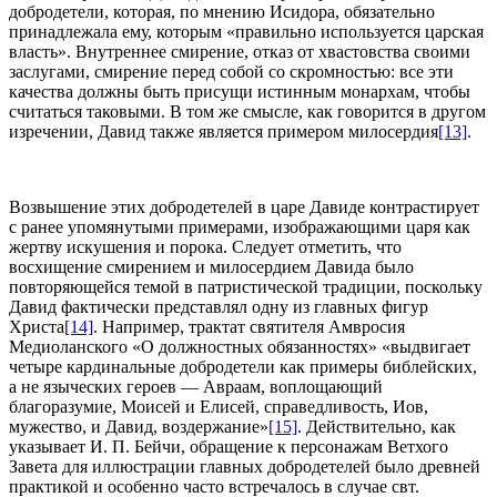
добродетели, которая, по мнению Исидора, обязательно
принадлежала ему, которым «правильно используется царская
власть». Внутреннее смирение, отказ от хвастовства своими
заслугами, смирение перед собой со скромностью: все эти
качества должны быть присущи истинным монархам, чтобы
считаться таковыми. В том же смысле, как говорится в другом
изречении, Давид также является примером милосердия
[13]
.
Возвышение этих добродетелей в царе Давиде контрастирует
с ранее упомянутыми примерами, изображающими царя как
жертву искушения и порока. Следует отметить, что
восхищение смирением и милосердием Давида было
повторяющейся темой в патристической традиции, поскольку
Давид фактически представлял одну из главных фигур
Христа
[14]
. Например, трактат святителя Амвросия
Медиоланского «О должностных обязанностях» «выдвигает
четыре кардинальные добродетели как примеры библейских,
а не языческих героев — Авраам, воплощающий
благоразумие, Моисей и Елисей, справедливость, Иов,
мужество, и Давид, воздержание»
[15]
. Действительно, как
указывает И. П. Бейчи, обращение к персонажам Ветхого
Завета для иллюстрации главных добродетелей было древней
практикой и особенно часто встречалось в случае свт.