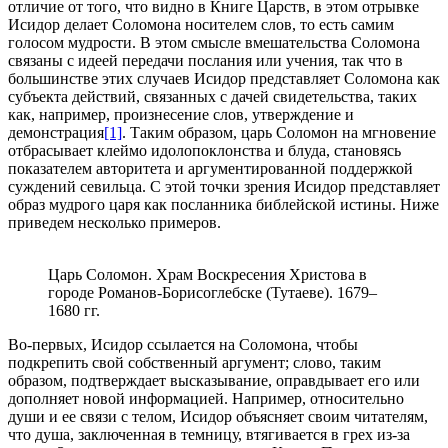
отличие от того, что видно в Книге Царств, в этом отрывке
Исидор делает Соломона носителем слов, то есть самим
голосом мудрости. В этом смысле вмешательства Соломона
связаны с идеей передачи послания или учения, так что в
большинстве этих случаев Исидор представляет Соломона как
субъекта действий, связанных с дачей свидетельства, таких
как, например, произнесение слов, утверждение и
демонстрация
[1]
. Таким образом, царь Соломон на мгновение
отбрасывает клеймо идолопоклонства и блуда, становясь
показателем авторитета и аргументированной поддержкой
суждений севильца. С этой точки зрения Исидор представляет
образ мудрого царя как посланника библейской истины. Ниже
приведем несколько примеров.
Царь Соломон. Храм Воскресения Христова в
городе Романов-Борисоглебске (Тутаеве). 1679–
1680 гг.
Во-первых, Исидор ссылается на Соломона, чтобы
подкрепить свой собственный аргумент; слово, таким
образом, подтверждает высказывание, оправдывает его или
дополняет новой информацией. Например, относительно
души и ее связи с телом, Исидор объясняет своим читателям,
что душа, заключенная в темницу, втягивается в грех из-за