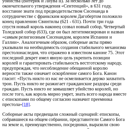
убийства (Витерик и Лиува II). За несколько лет до
окончательного утверждения «Сентенций», в 631 году,
восстание знати под предводительством Сисенанда в
сотрудничестве с франкским королем Дагобертом положило
конец правлению Свинтилы (621 - 631). Почти три года
спустя новый король наконец созвал новый собор, Четвертый
Толедский собор (633), где он был легитимизирован и назван
«самым религиозным Сисенандом, королем Испании и
Галлии». Аналогичным образом, соборные акты прямо
указывали на необходимость создания стабильного механизма
престолонаследия, что отражено в известном каноне 75. Этот
последний декрет имел явную цель укрепить позиции
королей и гарантировать стабильность вестготскому народу,
предупреждая, что несоблюдение обещанной королю
верности также означает оскорбление самого Бога. Канон
гласит: «Пусть никто из нас не осмеливается дерзко захватить
трон. Пусть никто не разжигает гражданские раздоры среди
граждан. Пусть никто не замышляет убийство королей, но
после того, как король мирно умрет, знать всего народа вместе
с епископами по общему согласию назначит преемника
престола»
[18]
.
Соборные акты предвещали сложный сценарий: епископы,
собравшиеся на общем собрании, представители Самого Бога
на земле и, преимущественно, посредники, выразили свою