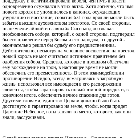
поддержку и легитимизировали короля, чей путь к власти
одновременно осуждался в этих актах. Хотя логично, что имя
нового короля не упоминалось в канонах, осуждающих
узурпацию и восстание, события 631 года вряд ли могли быть
забыты высшим духовенством вестготов. Со своей стороны,
ныне «величайший и славный» Сисенанд осознавал
необходимость собора, который, с одной стороны, подтвердил
бы его правление перед Богом и его народом, а с другой -
окончательно решил бы судьбу его предшественника.
Действительно, несмотря на успешное восшествие на престол,
новый король не мог считаться истинным правителем без
одобрения собора. Средства, которые в прошлом облегчали
ему восхождение на трон, в настоящее время не могли
обеспечить его преемственность. В этом взаимодействии
противоречий Исидор, всегда всматриваясь в загробную
жизнь, использовал все имеющиеся в его распоряжении
элементы, чтобы гарантировать новый земной порядок и, в
конечном итоге, обеспечить вечное спасение для готов.
Другими словами, единство Церкви должно было быть
достигнуто и гарантировано на земле, чтобы, когда придет
Царствие Небесное, готы заняли то место, которого, как они
знали, заслуживали.