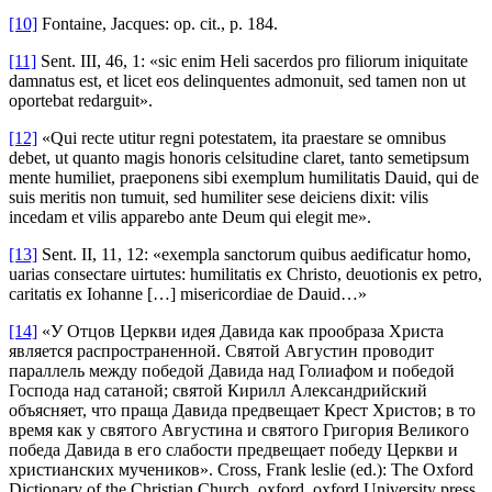
[10]
Fontaine, Jacques: op. cit., p. 184.
[11]
Sent. III, 46, 1: «sic enim Heli sacerdos pro filiorum iniquitate
damnatus est, et licet eos delinquentes admonuit, sed tamen non ut
oportebat redarguit».
[12]
«Qui recte utitur regni potestatem, ita praestare se omnibus
debet, ut quanto magis honoris celsitudine claret, tanto semetipsum
mente humiliet, praeponens sibi exemplum humilitatis Dauid, qui de
suis meritis non tumuit, sed humiliter sese deiciens dixit: vilis
incedam et vilis apparebo ante Deum qui elegit me».
[13]
Sent. II, 11, 12: «exempla sanctorum quibus aedificatur homo,
uarias consectare uirtutes: humilitatis ex Christo, deuotionis ex petro,
caritatis ex Iohanne […] misericordiae de Dauid…»
[14]
«У Отцов Церкви идея Давида как прообраза Христа
является распространенной. Святой Августин проводит
параллель между победой Давида над Голиафом и победой
Господа над сатаной; святой Кирилл Александрийский
объясняет, что праща Давида предвещает Крест Христов; в то
время как у святого Августина и святого Григория Великого
победа Давида в его слабости предвещает победу Церкви и
христианских мучеников». Cross, Frank leslie (ed.): The Oxford
Dictionary of the Christian Church. oxford, oxford University press,