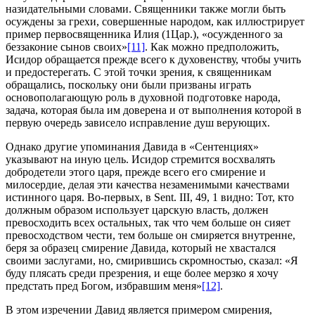
назидательными словами. Священники также могли быть
осуждены за грехи, совершенные народом, как иллюстрирует
пример первосвященника Илия (1Цар.), «осужденного за
беззаконие сынов своих»
[11]
. Как можно предположить,
Исидор обращается прежде всего к духовенству, чтобы учить
и предостерегать. С этой точки зрения, к священникам
обращались, поскольку они были призваны играть
основополагающую роль в духовной подготовке народа,
задача, которая была им доверена и от выполнения которой в
первую очередь зависело исправление душ верующих.
Однако другие упоминания Давида в «Сентенциях»
указывают на иную цель. Исидор стремится восхвалять
добродетели этого царя, прежде всего его смирение и
милосердие, делая эти качества незаменимыми качествами
истинного царя. Во-первых, в Sent. III, 49, 1 видно: Тот, кто
должным образом использует царскую власть, должен
превосходить всех остальных, так что чем больше он сияет
превосходством чести, тем больше он смиряется внутренне,
беря за образец смирение Давида, который не хвастался
своими заслугами, но, смирившись скромностью, сказал: «Я
буду плясать среди презрения, и еще более мерзко я хочу
предстать пред Богом, избравшим меня»
[12]
.
В этом изречении Давид является примером смирения,