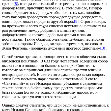
грехи»
[8]
, отсюда его сильный интерес к учению о пороках и
добродетелях, присущих человеку. В этом смысле, Исидор
снова обращается к Давиду, чтобы показать, как, подобно
тому как одна добродетель порождает другую добродетель,
один порок может породить другой порок
[9]
. Строго говоря,
на протяжении всего труда епископ неустанно настаивает на
разграничении между добрыми и злыми путями,
добродетелями и грехами, добрыми делами и злыми
поступками. Таким образом, очевидна глубокая пастырская
забота со стороны Исидора, который стремился, по словам
Жака Фонтена, «поощрять духовный прогресс христиан»
[10]
.
С этой точки зрения, настоящее вестготского общества стало
библейски понятным. В 633 году Четвертый Толедский собор
высказался о положении бывшего монарха Свинтилы,
которому был приписан длинный список преступлений и
несправедливостей. В свете этого факта остро встал вопрос:
зачем Богу посылать царя с такими качествами? В свете
«Сентенций» ответ Исидора нашел убежище в священном
тексте: согласно библейскому прецеденту, плохой царь мог
быть послан Богом не только к избранному народу, но и
совершать преступления из-за этого народа.
Однако следует отметить, что цари были не единственными, к
кому Исидор Севильский обращался со своими