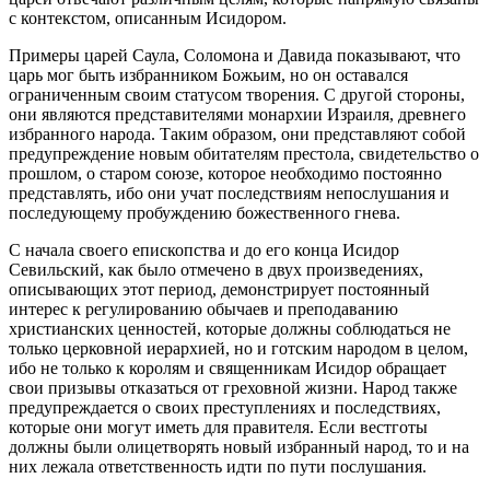
с контекстом, описанным Исидором.
Примеры царей Саула, Соломона и Давида показывают, что
царь мог быть избранником Божьим, но он оставался
ограниченным своим статусом творения. С другой стороны,
они являются представителями монархии Израиля, древнего
избранного народа. Таким образом, они представляют собой
предупреждение новым обитателям престола, свидетельство о
прошлом, о старом союзе, которое необходимо постоянно
представлять, ибо они учат последствиям непослушания и
последующему пробуждению божественного гнева.
С начала своего епископства и до его конца Исидор
Севильский, как было отмечено в двух произведениях,
описывающих этот период, демонстрирует постоянный
интерес к регулированию обычаев и преподаванию
христианских ценностей, которые должны соблюдаться не
только церковной иерархией, но и готским народом в целом,
ибо не только к королям и священникам Исидор обращает
свои призывы отказаться от греховной жизни. Народ также
предупреждается о своих преступлениях и последствиях,
которые они могут иметь для правителя. Если вестготы
должны были олицетворять новый избранный народ, то и на
них лежала ответственность идти по пути послушания.