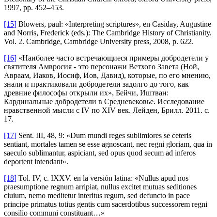
1997, pp. 452–453.
[15]
Blowers, paul: «Interpreting scriptures», en Casiday, Augustine
and Norris, Frederick (eds.): The Cambridge History of Christianity.
Vol. 2. Cambridge, Cambridge University press, 2008, p. 622.
[16]
«Наиболее часто встречающиеся примеры добродетели у
святителя Амвросия - это персонажи Ветхого Завета (Ной,
Авраам, Иаков, Иосиф, Иов, Давид), которые, по его мнению,
знали и практиковали добродетели задолго до того, как
древние философы открыли их», Бейчи, Иштван:
Кардинальные добродетели в Средневековье. Исследование
нравственной мысли с IV по XIV век. Лейден, Брилл. 2011. с.
17.
[17]
Sent. III, 48, 9: «Dum mundi reges sublimiores se ceteris
sentiant, mortales tamen se esse agnoscant, nec regni gloriam, qua in
saeculo sublimantur, aspiciant, sed opus quod secum ad inferos
deportent intendant».
[18]
Tol. IV, c. IXXV. en la versión latina: «Nullus apud nos
praesumptione regnum arripiat, nullus excitet mutuas seditiones
ciuium, nemo meditetur interitus regum, sed defuncto in pace
principe primatus totius gentis cum sacerdotibus successorem regni
consilio communi constituant…»