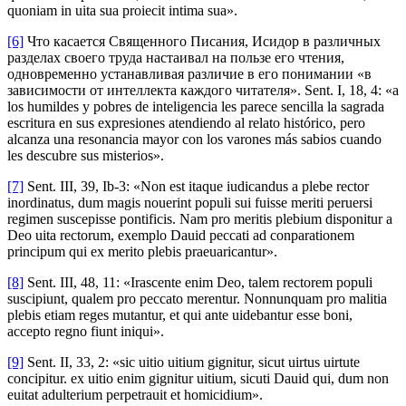
quoniam in uita sua proiecit intima sua».
[6]
Что касается Священного Писания, Исидор в различных
разделах своего труда настаивал на пользе его чтения,
одновременно устанавливая различие в его понимании «в
зависимости от интеллекта каждого читателя». Sent. I, 18, 4: «a
los humildes y pobres de inteligencia les parece sencilla la sagrada
escritura en sus expresiones atendiendo al relato histórico, pero
alcanza una resonancia mayor con los varones más sabios cuando
les descubre sus misterios».
[7]
Sent. III, 39, Ib-3: «Non est itaque iudicandus a plebe rector
inordinatus, dum magis nouerint populi sui fuisse meriti peruersi
regimen suscepisse pontificis. Nam pro meritis plebium disponitur a
Deo uita rectorum, exemplo Dauid peccati ad conparationem
principum qui ex merito plebis praeuaricantur».
[8]
Sent. III, 48, 11: «Irascente enim Deo, talem rectorem populi
suscipiunt, qualem pro peccato merentur. Nonnunquam pro malitia
plebis etiam reges mutantur, et qui ante uidebantur esse boni,
accepto regno fiunt iniqui».
[9]
Sent. II, 33, 2: «sic uitio uitium gignitur, sicut uirtus uirtute
concipitur. ex uitio enim gignitur uitium, sicuti Dauid qui, dum non
euitat adulterium perpetrauit et homicidium».