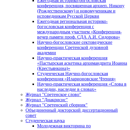
Ежегодная историко-богословская
конференция, посвященная архиеп. Никону
(Рождественскому) и новомученикам и
исповедникам Русской Церкви
Ежегодная региональная историко-
богословская конференция с
международным участием «Конференция-
вечер памяти проф. СДА А.И. Сидорова»
Научно-богословские сектоведческие
конференции Сретенской духовной
академии
Научно-практическая конференция
«Пастырская аскетика архимандрита Иоанна
(Крестьянкина)»
Студенческая Научно-богословская
конференция «Иларионовские Чтения»
Научно-практическая конференция «Cлова в
наследии, наследие в словах»
Журнал "Сретенское слово"
Журнал "Диакрисис"
Журнал "Сретенский сборник"
Объединенный докторский диссертационный
совет
Студенческая наука
Молодежная викторина по