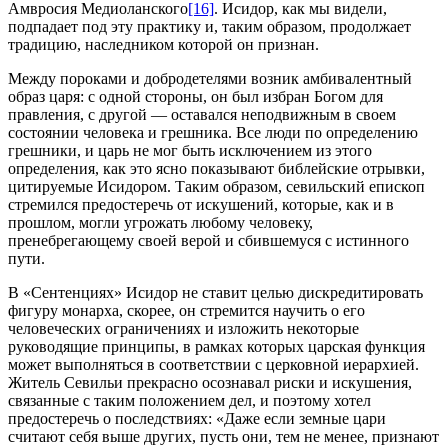
Амвросия Медиоланского
[16]
. Исидор, как мы видели,
подпадает под эту практику и, таким образом, продолжает
традицию, наследником которой он признан.
Между пороками и добродетелями возник амбивалентный
образ царя: с одной стороны, он был избран Богом для
правления, с другой — оставался неподвижным в своем
состоянии человека и грешника. Все люди по определению
грешники, и царь не мог быть исключением из этого
определения, как это ясно показывают библейские отрывки,
цитируемые Исидором. Таким образом, севильский епископ
стремился предостеречь от искушений, которые, как и в
прошлом, могли угрожать любому человеку,
пренебрегающему своей верой и сбившемуся с истинного
пути.
В «Сентенциях» Исидор не ставит целью дискредитировать
фигуру монарха, скорее, он стремится научить о его
человеческих ограничениях и изложить некоторые
руководящие принципы, в рамках которых царская функция
может выполняться в соответствии с церковной иерархией.
Житель Севильи прекрасно осознавал риски и искушения,
связанные с таким положением дел, и поэтому хотел
предостеречь о последствиях: «Даже если земные цари
считают себя выше других, пусть они, тем не менее, признают