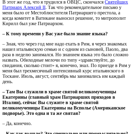
В этот же год, что я трудился в ОВЦС, скончался
Святейших
Патриарх Алексий II
. Так что рекомендательное письмо у
меня было от Местоблюстителя Патриаршего престола, а
когда комитет в Ватикане выносил решение, то митрополит
Кирилл был уже Патриархом.
– К тому времени у Вас уже было знание языка?
– Зная, что через год мне надо ехать в Рим, я через знакомых
нашел итальянскую семью и с одним из сыновей, Паоло, два
раза в неделю занимался. Но знанием языка это было сложно
назвать. Обиходные мелочи по типу «здравствуйте, до
свидания, сколько стоит» я, конечно, знал. По приезде в Рим у
меня был трехмесячный интенсивный курс итальянского в
Тоскане. Июль, август, сентябрь мы занимались им каждый
день.
– Там Вы служили в храме святой великомученицы
Екатерины (главный храм Патриарших приходов в
Италии), сейчас Вы служите в храме святой
великомученицы Екатерины на Всполье (Американское
подворье). Это одна и та же святая?
– Да, конечно.
– Как так вышло? Это специально или промыслительно?