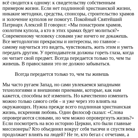
всё сводится к одному: к свидетельству собственным
примером жизни. Если нет подлинной христианской жизни,
никакие методики, средства, спонсоры, строительство храмов
и золочение куполов не помогут. Покойный Святейший
Патриарх Алексий II говорил: «Мы понастроим храмов,
озолотим купола, а кто в этих храмах будет молиться?»
Современному человеку словами уже ничего не докажешь.
Все методологии прекрасны и интересны, но главное –
самому научиться это видеть, чувствовать, жить этим и уметь
передать другим. У преподавателя должны гореть глаза, когда
он читает свой предмет. Всегда передается только то, чем ты
живешь. В православии это не должно забываться.
Всегда передается только то, чем ты живешь
Мы часто ругаем Запад, но сами увлекаемся западными
технологиями и внешними приемами, которые, как нам
кажется, способны всё изменить. Но качественно изменить
можно только самого себя – и уже через это влиять на
окружающих. Нужна прежде всего подлинная христианская
жизнь, искренняя любовь. Один философ сказал: «Слова
опровергаются словами, но чем можно опровергнуть жизнь?»
Если посмотреть на всю историю Церкви, кто были главные
миссионеры? Кто объединял вокруг себя тысячи и спустя века
продолжает влиять на людей? Не те, кто бегал с отчетами, а