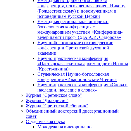
Ежегодная историко-богословская
конференция, посвященная архиеп. Никону
(Рождественскому) и новомученикам и
исповедникам Русской Церкви
Ежегодная региональная историко-
богословская конференция с
международным участием «Конференция-
вечер памяти проф. СДА А.И. Сидорова»
Научно-богословские сектоведческие
конференции Сретенской духовной
академии
Научно-практическая конференция
«Пастырская аскетика архимандрита Иоанна
(Крестьянкина)»
Студенческая Научно-богословская
конференция «Иларионовские Чтения»
Научно-практическая конференция «Cлова в
наследии, наследие в словах»
Журнал "Сретенское слово"
Журнал "Диакрисис"
Журнал "Сретенский сборник"
Объединенный докторский диссертационный
совет
Студенческая наука
Молодежная викторина по