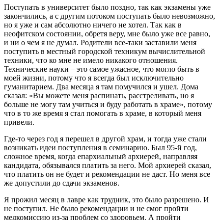
Поступать в университет было поздно, так как экзамены уже
закончились, а с другим потоком поступать было невозможно,
но я уже и сам абсолютно ничего не хотел. Так как в
неофитском состоянии, обретя веру, мне было уже все равно,
и ни о чем я не думал. Родители все-таки заставили меня
поступить в местный городской техникум вычислительной
техники, что ко мне не имело никакого отношения.
Технические науки – это самое ужасное, что могло быть в
моей жизни, потому что я всегда был исключительно
гуманитарием. Два месяца я там помучился и ушел. Дома
сказал: «Вы можете меня распинать, расстреливать, но я
больше не могу там учиться и буду работать в храме», потому
что в то же время я стал помогать в храме, в который меня
привели.
Где-то через год я перешел в другой храм, и тогда уже стали
возникать идеи поступления в семинарию. Был 95-й год,
сложное время, когда епархиальный архиерей, направляя
кандидата, обязывался платить за него. Мой архиерей сказал,
что платить он не будет и рекомендации не даст. Но меня все
же допустили до сдачи экзаменов.
Я прожил месяц в лавре как трудник, это было разрешено. И
не поступил. Не было рекомендации и не смог пройти
медкомиссию из-за проблем со здоровьем. А пройти