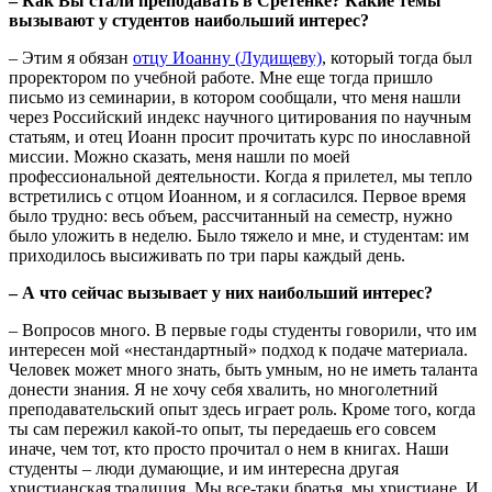
– Как Вы стали преподавать в Сретенке? Какие темы
вызывают у студентов наибольший интерес?
– Этим я обязан
отцу Иоанну (Лудищеву)
, который тогда был
проректором по учебной работе. Мне еще тогда пришло
письмо из семинарии, в котором сообщали, что меня нашли
через Российский индекс научного цитирования по научным
статьям, и отец Иоанн просит прочитать курс по инославной
миссии. Можно сказать, меня нашли по моей
профессиональной деятельности. Когда я прилетел, мы тепло
встретились с отцом Иоанном, и я согласился. Первое время
было трудно: весь объем, рассчитанный на семестр, нужно
было уложить в неделю. Было тяжело и мне, и студентам: им
приходилось высиживать по три пары каждый день.
– А что сейчас вызывает у них наибольший интерес?
– Вопросов много. В первые годы студенты говорили, что им
интересен мой «нестандартный» подход к подаче материала.
Человек может много знать, быть умным, но не иметь таланта
донести знания. Я не хочу себя хвалить, но многолетний
преподавательский опыт здесь играет роль. Кроме того, когда
ты сам пережил какой-то опыт, ты передаешь его совсем
иначе, чем тот, кто просто прочитал о нем в книгах. Наши
студенты – люди думающие, и им интересна другая
христианская традиция. Мы все-таки братья, мы христиане. И