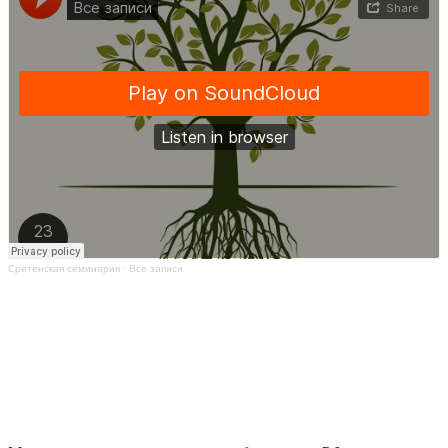
Сретенская семинария
·
Все записи