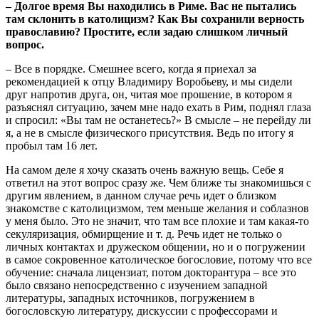
– Долгое время Вы находились в Риме. Вас не пытались
там склонить в католицизм? Как Вы сохранили верность
православию? Простите, если задаю слишком личный
вопрос.
– Все в порядке. Смешнее всего, когда я приехал за
рекомендацией к отцу Владимиру Воробьеву, и мы сидели
друг напротив друга, он, читая мое прошение, в котором я
разъяснял ситуацию, зачем мне надо ехать в Рим, поднял глаза
и спросил: «Вы там не останетесь?» В смысле – не перейду ли
я, а не в смысле физического присутствия. Ведь по итогу я
пробыл там 16 лет.
На самом деле я хочу сказать очень важную вещь. Себе я
ответил на этот вопрос сразу же. Чем ближе ты знакомишься с
другим явлением, в данном случае речь идет о близком
знакомстве с католицизмом, тем меньше желания и соблазнов
у меня было. Это не значит, что там все плохие и там какая-то
секуляризация, обмирщение и т. д. Речь идет не только о
личных контактах и дружеском общении, но и о погружении
в самое сокровенное католическое богословие, потому что все
обучение: сначала лицензиат, потом докторантура – все это
было связано непосредственно с изучением западной
литературы, западных источников, погружением в
богословскую литературу, дискуссии с профессорами и