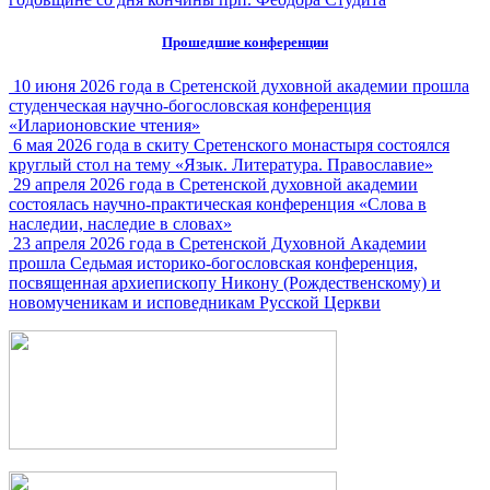
Прошедшие конференции
10 июня 2026 года в Сретенской духовной академии прошла
студенческая научно-богословская конференция
«Иларионовские чтения»
6 мая 2026 года в скиту Сретенского монастыря состоялся
круглый стол на тему «Язык. Литература. Православие»
29 апреля 2026 года в Сретенской духовной академии
состоялась научно-практическая конференция «Слова в
наследии, наследие в словах»
23 апреля 2026 года в Сретенской Духовной Академии
прошла Седьмая историко-богословская конференция,
посвященная архиепископу Никону (Рождественскому) и
новомученикам и исповедникам Русской Церкви