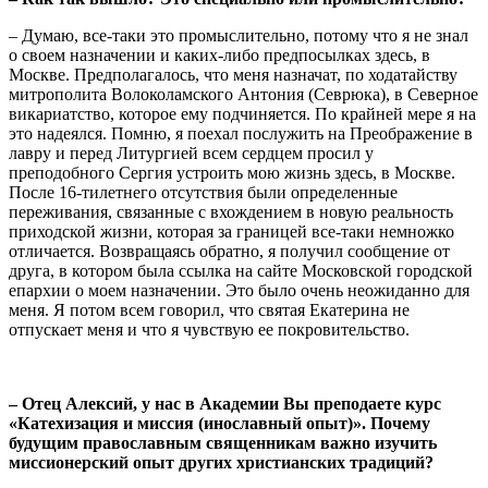
– Думаю, все-таки это промыслительно, потому что я не знал
о своем назначении и каких-либо предпосылках здесь, в
Москве. Предполагалось, что меня назначат, по ходатайству
митрополита Волоколамского Антония (Севрюка), в Северное
викариатство, которое ему подчиняется. По крайней мере я на
это надеялся. Помню, я поехал послужить на Преображение в
лавру и перед Литургией всем сердцем просил у
преподобного Сергия устроить мою жизнь здесь, в Москве.
После 16-тилетнего отсутствия были определенные
переживания, связанные с вхождением в новую реальность
приходской жизни, которая за границей все-таки немножко
отличается. Возвращаясь обратно, я получил сообщение от
друга, в котором была ссылка на сайте Московской городской
епархии о моем назначении. Это было очень неожиданно для
меня. Я потом всем говорил, что святая Екатерина не
отпускает меня и что я чувствую ее покровительство.
– Отец Алексий, у нас в Академии Вы преподаете курс
«Катехизация и миссия (инославный опыт)». Почему
будущим православным священникам важно изучить
миссионерский опыт других христианских традиций?