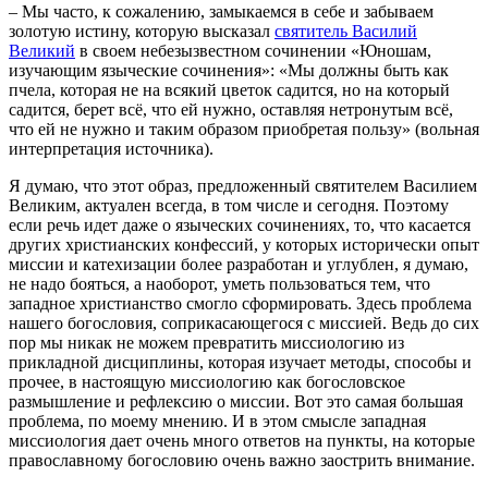
– Мы часто, к сожалению, замыкаемся в себе и забываем
золотую истину, которую высказал
святитель Василий
Великий
в своем небезызвестном сочинении «Юношам,
изучающим языческие сочинения»: «Мы должны быть как
пчела, которая не на всякий цветок садится, но на который
садится, берет всё, что ей нужно, оставляя нетронутым всё,
что ей не нужно и таким образом приобретая пользу» (вольная
интерпретация источника).
Я думаю, что этот образ, предложенный святителем Василием
Великим, актуален всегда, в том числе и сегодня. Поэтому
если речь идет даже о языческих сочинениях, то, что касается
других христианских конфессий, у которых исторически опыт
миссии и катехизации более разработан и углублен, я думаю,
не надо бояться, а наоборот, уметь пользоваться тем, что
западное христианство смогло сформировать. Здесь проблема
нашего богословия, соприкасающегося с миссией. Ведь до сих
пор мы никак не можем превратить миссиологию из
прикладной дисциплины, которая изучает методы, способы и
прочее, в настоящую миссиологию как богословское
размышление и рефлексию о миссии. Вот это самая большая
проблема, по моему мнению. И в этом смысле западная
миссиология дает очень много ответов на пункты, на которые
православному богословию очень важно заострить внимание.