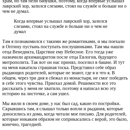
храм, но там пели бабушки, поэтому, когда впервые услышал
лаврский хор, залился слезами, стоял на службе и больше ни о
чем не думал.
Когда впервые услышал лаврский хор, залился
слезами, стоял на службе и больше ни о чем не
думал
Там я познакомился с такими же романтиками, и мы поехали
в Оптину пустынь поступать послушниками. Там мы нашли
отца Венедикта, Царствие ему Небесное. Его тогда уже
назначили архимандритом после отца Евлогия, будущего
митрополита. Так вот он нас принял, поселил в башне. И тут
на меня накатила страшная тоска. Представил себе образ
рыдающих родителей, которые не знают, где я и что я. В
общем, через три дня я сбежал из монастыря, не смог победить
в себе этого чувства. Приехал домой. Решимости все это
рассказать у меня не хватило, поэтому я написал всю эту
историю на листочке, а сам ушел.
Мы жили в своем доме, у нас был сад, какие-то постройки.
Скрывшись там, я слышал только вопли и рыдания, которые
доносились из дома, когда читали мое письмо. Для родителей,
которые никаким образом не соприкасались с верой, это было,
конечно, трагедией.