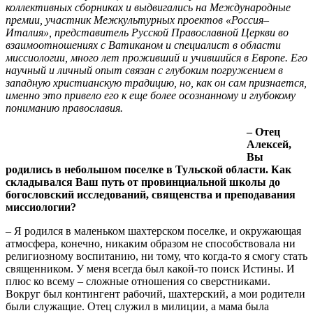
коллективных сборниках и выдвигались на Международные
премии, участник Межкультурных проектов «Россия–
Италия», представитель Русской Православной Церкви во
взаимоотношениях с Ватиканом и специалист в области
миссиологии, много лет проживший и учившийся в Европе. Его
научный и личный опыт связан с глубоким погружением в
западную христианскую традицию, но, как он сам признается,
именно это привело его к еще более осознанному и глубокому
пониманию православия.
– Отец
Алексей,
Вы
родились в небольшом поселке в Тульской области. Как
складывался Ваш путь от провинциальной школы до
богословский исследований, священства и преподавания
миссиологии?
– Я родился в маленьком шахтерском поселке, и окружающая
атмосфера, конечно, никаким образом не способствовала ни
религиозному воспитанию, ни тому, что когда-то я смогу стать
священником. У меня всегда был какой-то поиск Истины. И
плюс ко всему – сложные отношения со сверстниками.
Вокруг был контингент рабочий, шахтерский, а мои родители
были служащие. Отец служил в милиции, а мама была