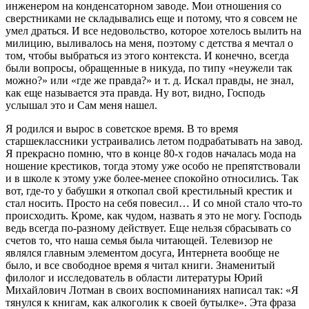
инженером на конденсаторном заводе. Мои отношения со
сверстниками не складывались еще и потому, что я совсем не
умел драться. И все недовольство, которое хотелось вылить на
милицию, выливалось на меня, поэтому с детства я мечтал о
том, чтобы выбраться из этого контекста. И конечно, всегда
были вопросы, обращенные в никуда, по типу «неужели так
можно?» или «где же правда?» и т. д. Искал правды, не знал,
как еще называется эта правда. Ну вот, видно, Господь
услышал это и Сам меня нашел.
Я родился и вырос в советское время. В то время
старшеклассники устраивались летом подрабатывать на завод.
Я прекрасно помню, что в конце 80-х годов началась мода на
ношение крестиков, тогда этому уже особо не препятствовали
и в школе к этому уже более-менее спокойно относились. Так
вот, где-то у бабушки я откопал свой крестильный крестик и
стал носить. Просто на себя повесил… И со мной стало что-то
происходить. Кроме, как чудом, назвать я это не могу. Господь
ведь всегда по-разному действует. Еще нельзя сбрасывать со
счетов то, что наша семья была читающей. Телевизор не
являлся главным элементом досуга, Интернета вообще не
было, и все свободное время я читал книги. Знаменитый
филолог и исследователь в области литературы Юрий
Михайлович Лотман в своих воспоминаниях написал так: «Я
тянулся к книгам, как алкоголик к своей бутылке». Эта фраза