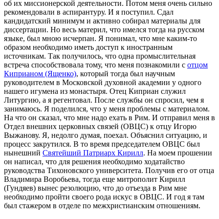
об их миссионерской деятельности. Потом меня очень сильно
рекомендовали в аспирантуру. И я поступил. Сдал
кандидатский минимум и активно собирал материалы для
диссертации. Но весь материл, что имелся тогда на русском
языке, был мною исчерпан. Я понимал, что мне каким-то
образом необходимо иметь доступ к иностранным
источникам. Так получилось, что одна промыслительная
встреча способствовала тому, что меня познакомили с
отцом
Киприаном (Ященко)
, который тогда был научным
руководителем в Московской духовной академии у одного
нашего игумена из монастыря. Отец Киприан служил
Литургию, а я регентовал. После службы он спросил, чем я
занимаюсь. Я поделился, что у меня проблемы с материалом.
На что он сказал, что мне надо ехать в Рим. И отправил меня в
Отдел внешних церковных связей (ОВЦС) к отцу Игорю
Выжанову. Я, недолго думая, поехал. Объяснил ситуацию, и
процесс закрутился. В то время председателем ОВЦС был
нынешний
Святейший Патриарх Кирилл
. На моем прошении
он написал, что для решения необходимо ходатайство
руководства Тихоновского университета. Получив его от отца
Владимира Воробьева, тогда еще митрополит Кирилл
(Гундяев) вынес резолюцию, что до отъезда в Рим мне
необходимо пройти своего рода искус в ОВЦС. И год я там
был стажером в отделе по межхристианским отношениям.