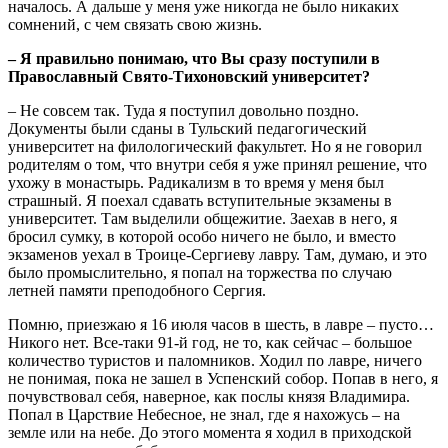
началось. А дальше у меня уже никогда не было никаких
сомнений, с чем связать свою жизнь.
– Я правильно понимаю, что Вы сразу поступили в
Православный Свято-Тихоновский университет?
– Не совсем так. Туда я поступил довольно поздно.
Документы были сданы в Тульский педагогический
университет на филологический факультет. Но я не говорил
родителям о том, что внутри себя я уже принял решение, что
ухожу в монастырь. Радикализм в то время у меня был
страшный. Я поехал сдавать вступительные экзамены в
университет. Там выделили общежитие. Заехав в него, я
бросил сумку, в которой особо ничего не было, и вместо
экзаменов уехал в Троице-Сергиеву лавру. Там, думаю, и это
было промыслительно, я попал на торжества по случаю
летней памяти преподобного Сергия.
Помню, приезжаю я 16 июля часов в шесть, в лавре – пусто…
Никого нет. Все-таки 91-й год, не то, как сейчас – большое
количество туристов и паломников. Ходил по лавре, ничего
не понимая, пока не зашел в Успенский собор. Попав в него, я
почувствовал себя, наверное, как послы князя Владимира.
Попал в Царствие Небесное, не знал, где я нахожусь – на
земле или на небе. До этого момента я ходил в приходской