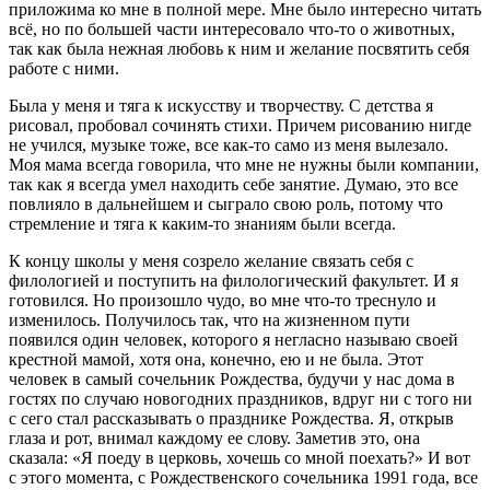
приложима ко мне в полной мере. Мне было интересно читать
всё, но по большей части интересовало что-то о животных,
так как была нежная любовь к ним и желание посвятить себя
работе с ними.
Была у меня и тяга к искусству и творчеству. С детства я
рисовал, пробовал сочинять стихи. Причем рисованию нигде
не учился, музыке тоже, все как-то само из меня вылезало.
Моя мама всегда говорила, что мне не нужны были компании,
так как я всегда умел находить себе занятие. Думаю, это все
повлияло в дальнейшем и сыграло свою роль, потому что
стремление и тяга к каким-то знаниям были всегда.
К концу школы у меня созрело желание связать себя с
филологией и поступить на филологический факультет. И я
готовился. Но произошло чудо, во мне что-то треснуло и
изменилось. Получилось так, что на жизненном пути
появился один человек, которого я негласно называю своей
крестной мамой, хотя она, конечно, ею и не была. Этот
человек в самый сочельник Рождества, будучи у нас дома в
гостях по случаю новогодних праздников, вдруг ни с того ни
с сего стал рассказывать о празднике Рождества. Я, открыв
глаза и рот, внимал каждому ее слову. Заметив это, она
сказала: «Я поеду в церковь, хочешь со мной поехать?» И вот
с этого момента, с Рождественского сочельника 1991 года, все