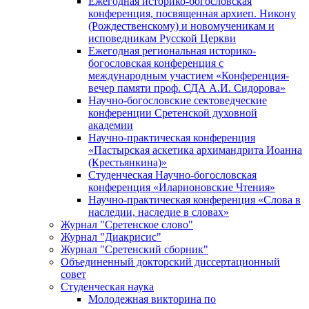
Ежегодная историко-богословская
конференция, посвященная архиеп. Никону
(Рождественскому) и новомученикам и
исповедникам Русской Церкви
Ежегодная региональная историко-
богословская конференция с
международным участием «Конференция-
вечер памяти проф. СДА А.И. Сидорова»
Научно-богословские сектоведческие
конференции Сретенской духовной
академии
Научно-практическая конференция
«Пастырская аскетика архимандрита Иоанна
(Крестьянкина)»
Студенческая Научно-богословская
конференция «Иларионовские Чтения»
Научно-практическая конференция «Cлова в
наследии, наследие в словах»
Журнал "Сретенское слово"
Журнал "Диакрисис"
Журнал "Сретенский сборник"
Объединенный докторский диссертационный
совет
Студенческая наука
Молодежная викторина по