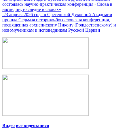
состоялась научно-практическая конференция «Слова в
наследии, наследие в словах»
23 апреля 2026 года в Сретенской Духовной Академии
прошла Седьмая историко-богословская конференция,
посвященная архиепископу Никону (Рождественскому) и
новомученикам и исповедникам Русской Церкви
Видео
все видеозаписи