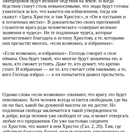
лжепророков будут великие бедствия на земле. И когда
бедствия станут столь невыносимыми, что люди будут готовы
ухватиться за все, что кажется им избавлением, тогда им
скажут: «Здесь Христос и там Христос», и «Он в пустынях и
в потаенных местах». В доказательство своих притязаний
служители врага рода человеческого «совершат великие
знамения и чудеса». Не те подлинные чудеса, которые
запечатлевают благодать и истину Христову, а те, которыми
они прельстят многих, «если возможно, и избранных».
«Если возможно, и избранных». Господь говорит о силе
обмана. Она будет такой, что многие будут захвачены ею, и
мало, кто сможет устоять. Даже те, кто думает, что крепко
стоит. И избранные — не те, кто считает себя таковыми, а те,
кого Господь избрал, — и их попытается диавол прельстить.
Однако слова «если возможно» означают, что врагу это будет
невозможно. Хотя человек всегда остается свободным, где бы
он ни был, какой бы духовной высоты он ни достиг. Но
подлинная свобода заключается в такой утвержденности
в добре, когда человек уже свободен от зла, и может отвергать
любые его приражения. Он уже настолько соединен
со Христом, что живет в нем Христос (Гал. 2, 20). Там, где
действует благодать Божия, нельзя отделить христианина от