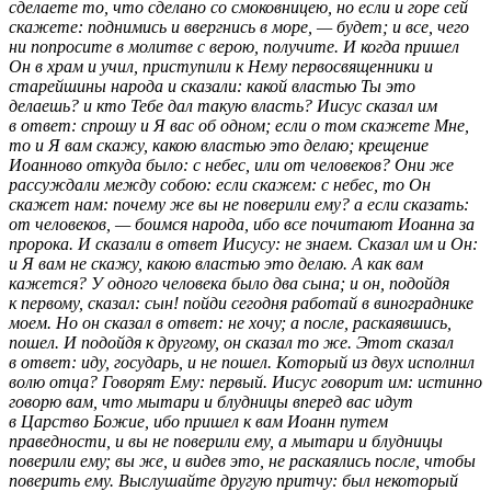
сделаете то, что сделано со смоковницею, но если и горе сей
скажете: поднимись и ввергнись в море, — будет; и все, чего
ни попросите в молитве с верою, получите. И когда пришел
Он в храм и учил, приступили к Нему первосвященники и
старейшины народа и сказали: какой властью Ты это
делаешь? и кто Тебе дал такую власть? Иисус сказал им
в ответ: спрошу и Я вас об одном; если о том скажете Мне,
то и Я вам скажу, какою властью это делаю; крещение
Иоанново откуда было: с небес, или от человеков? Они же
рассуждали между собою: если скажем: с небес, то Он
скажет нам: почему же вы не поверили ему? а если сказать:
от человеков, — боимся народа, ибо все почитают Иоанна за
пророка. И сказали в ответ Иисусу: не знаем. Сказал им и Он:
и Я вам не скажу, какою властью это делаю. А как вам
кажется? У одного человека было два сына; и он, подойдя
к первому, сказал: сын! пойди сегодня работай в винограднике
моем. Но он сказал в ответ: не хочу; а после, раскаявшись,
пошел. И подойдя к другому, он сказал то же. Этот сказал
в ответ: иду, государь, и не пошел. Который из двух исполнил
волю отца? Говорят Ему: первый. Иисус говорит им: истинно
говорю вам, что мытари и блудницы вперед вас идут
в Царство Божие, ибо пришел к вам Иоанн путем
праведности, и вы не поверили ему, а мытари и блудницы
поверили ему; вы же, и видев это, не раскаялись после, чтобы
поверить ему. Выслушайте другую притчу: был некоторый