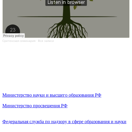
Сретенская семинария
·
Все записи
Министерство науки и высшего образования РФ
Министерство просвещения РФ
Федеральная служба по надзору в сфере образования и науки