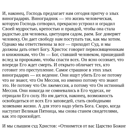
И, наконец, Господь предлагает нам сегодня притчу о злых
виноградарях. Виноградник — это жизнь человеческая,
которую Господь сотворил, прекрасно устроил и оградил
Своей мудростью, крепостью и правдой, чтобы она стала
радостью для человека, цветущим садом, раем. Бог доверяет
человеку, Он дает свободу нам поступать так, как мы хотим.
Однако мы ответственны за все — приходит Суд, и мы
должны дать ответ Богу. Христос говорит первосвященникам
и книжникам, что Он — Бог, ставший человеком, пришедший
вслед за пророками, чтобы спасти всех. Он ясно осознает, что
впереди Его ждет смерть. И открыто обличает тех, кто
готовит это преступление. Самое страшное в этих злых
виноградарях — их ведение. Они ищут убить Его не потому
что не знают, что Он Мессия, но именно потому что знают
это. Не потому что Он лжемессия, а потому что Он истинный
Мессия. Они никогда не сомневались в Его чудесах, не
отрицали Его силу. Но им дается, наконец, возможность
освободиться от всех Его заповедей, стать свободными
хозяевами жизни. А для этого надо убить Бога. Скоро, когда
наступит Великая Пятница, мы снова станем свидетелями,
как это произойдет.
И мы слышим суд Христов: «Отнимется от вас Царство Божие