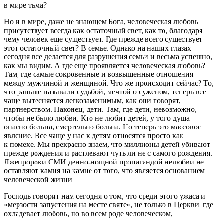
в мире тьма?
Но и в мире, даже не знающем Бога, человеческая любовь
присутствует всегда как остаточный свет, как то, благодаря
чему человек еще существует. Где прежде всего существует
этот остаточный свет? В семье. Однако на наших глазах
сегодня все делается для разрушения семьи и весьма успешно,
как мы видим. А где еще проявляется человеческая любовь?
Там, где самые сокровенные и возвышенные отношения
между мужчиной и женщиной. Что же происходит сейчас? То,
что раньше называли судьбой, мечтой о суженом, теперь все
чаще вытесняется легкозаменимым, как они говорят,
партнерством. Наконец, дети. Там, где дети, невозможно,
чтобы не было любви. Кто не любит детей, у того душа
опасно больна, смертельно больна. Но теперь это массовое
явление. Все чаще у нас к детям относятся просто как
к помехе. Мы прекрасно знаем, что миллионы детей убивают
прежде рождения и растлевают чуть ли не с самого рождения.
Лжепророки СМИ денно-нощной пропагандой нелюбви не
оставляют камня на камне от того, что является основанием
человеческой жизни.
Господь говорит нам сегодня о том, что среди этого ужаса и
«мерзости запустения на месте святе», не только в Церкви, где
охладевает любовь, но во всем роде человеческом,