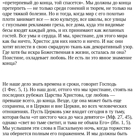
«претерпевый до конца, той спасется». Мы должны до конца
претерпеть — не только среди гонений и тюрем, не только на
одре тяжкой болезни. Но и тогда, когда мир с его похотью
плоти занимает все — всю культуру, все школы, все улицы
с гнусными рекламами греха, все дома, куда эти видимые
бесы входят каждый день, и их принимают как желанных
гостей. Все умы и сердца. И мы, христиане, для этого мира
как бы ничто, Христос для них никто и ничто. И нас они
хотят вплести в свою смрадную ткань как декоративный узор.
Где хотя бы искра Божественная в жизни, осталась ли она?
Поистине, охладевает любовь. Не есть ли это явное знамение
конца?
Не наше дело знать времена и сроки, говорит Господь
(1 Фес. 5, 1). Но наш долг, оттого что мы христиане, стоять на
последних рубежах Царства Христова, где любовь —
превыше всего, до конца. Везде, где она может быть еще
сохранена, и в Церкви и вне Церкви, во всех человеческих
отношениях. Пусть Церковь уже входит сегодня в ту тьму,
которая была «от шестого часа до часа девятого» (Мф. 27, 45),
однако «свет во тьме светит, и тьма не объяла Его» (Ин. 1, 5).
Мы услышим эти слова в Пасхальную ночь, когда торжество
зла обернется полным его поражением. И мы должны быть