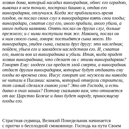
хозяин дома, который насадил виноградник, обнес его оградою,
выкопал в нем точило, построил башню и, отдав его
виноградарям, отлучился. Когда же приблизилось время
плодов, он послал своих слуг к виноградарям взять свои плоды;
виноградари, схватив слуг его, иного прибили, иного убили, а
иного побили камнями. Опять послал он других слуг, больше
прежнего; и с ними поступили так же. Наконец, послал он
к ним своего сына, говоря: постыдятся сына моего. Но
виноградари, увидев сына, сказали друг другу: это наследник;
пойдем, убьем его и завладеем наследством его. И, схватив
его, вывели вон из виноградника и убили. Итак, когда придет
хозяин виноградника, что сделает он с этими виноградарями?
Говорят Ему: злодеев сих предаст злой смерти, а виноградник
отдаст другим виноградарям, которые будут отдавать ему
плоды во времена свои. Иисус говорит им: неужели вы никогда
не читали в Писании: камень, который отвергли строители,
тот самый сделался главою угла? Это от Господа, и есть
дивно в очах наших? Потому сказываю вам, что отнимется
от вас Царство Божие и дано будет народу, приносящему
плоды его.
Страстная седмица, Великий Понедельник начинается
с притчи о бесплодной смоковнице. Господь на пути Своем