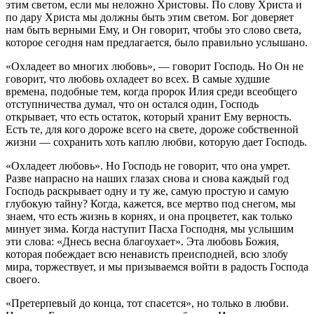
этим светом, если мы неложно Христовы. По слову Христа и
по дару Христа мы должны быть этим светом. Бог доверяет
нам быть верными Ему, и Он говорит, чтобы это слово света,
которое сегодня нам предлагается, было правильно услышано.
«Охладеет во многих любовь», — говорит Господь. Но Он не
говорит, что любовь охладеет во всех. В самые худшие
времена, подобные тем, когда пророк Илия среди всеобщего
отступничества думал, что он остался один, Господь
открывает, что есть остаток, который хранит Ему верность.
Есть те, для кого дороже всего на свете, дороже собственной
жизни — сохранить хоть каплю любви, которую дает Господь.
«Охладеет любовь». Но Господь не говорит, что она умрет.
Разве напрасно на наших глазах снова и снова каждый год
Господь раскрывает одну и ту же, самую простую и самую
глубокую тайну? Когда, кажется, все мертво под снегом, мы
знаем, что есть жизнь в корнях, и она процветет, как только
минует зима. Когда наступит Пасха Господня, мы услышим
эти слова: «Днесь весна благоухает». Эта любовь Божия,
которая побеждает всю ненависть преисподней, всю злобу
мира, торжествует, и мы призываемся войти в радость Господа
своего.
«Претерпевый до конца, тот спасется», но только в любви.