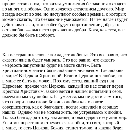
пророчество о том, что «из-за умножения беззакония охладеет
во многих любовь». Одно является следствием другого. Мир
всегда лежит во зле, но наступают особые времена, о которых
можно сказать, что беззаконие умножается. И чем наглей будет
действовать зло, тем слабее будет сопротивление добра, то
есть любви — высшего проявления добра. Хотя, кажется, все
должно бы быть наоборот.
Какие страшные слова: «охладеет любовь». Это все равно, что
сказать: жизнь будет умирать. Это все равно, что сказать
«мерзость запустения будет на месте святе». Быть
христианином значит быть любящим человеком. Где любовь
в мире? В Церкви Христовой. Если в Церкви нет любви, то
в мире ее быть не может. Поэтому сегодняшний суд над
Церковью, прежде чем Церковь, каждый из нас станет перед
Крестом Христовым, заключается в нашем испытании себя,
имеем ли мы эту любовь. Разумеется, мы не достигаем того,
что говорит нам слово Божие о любви как о союзе
совершенства, как о благодати, всегда живущей в сердцах
наших. Однако мы не можем жить, не устремляясь к любви.
Только благодаря этому мы живы, и благодаря этому жив мир.
Если мы перестанем стремиться к любви, то свет, который
в мире, то есть Церковь Божия, станет тьмою, и какова будет