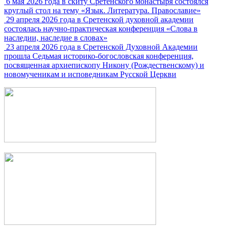
6 мая 2026 года в скиту Сретенского монастыря состоялся
круглый стол на тему «Язык. Литература. Православие»
29 апреля 2026 года в Сретенской духовной академии
состоялась научно-практическая конференция «Слова в
наследии, наследие в словах»
23 апреля 2026 года в Сретенской Духовной Академии
прошла Седьмая историко-богословская конференция,
посвященная архиепископу Никону (Рождественскому) и
новомученикам и исповедникам Русской Церкви