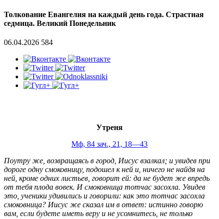
Толкование Евангелия на каждый день года. Страстная
седмица. Великий Понедельник
06.04.2026
584
Утреня
Мф, 84 зач., 21, 18—43
Поутру же, возвращаясь в город, Иисус взалкал; и увидев при
дороге одну смоковницу, подошел к ней и, ничего не найдя на
ней, кроме одних листьев, говорит ей: да не будет же впредь
от тебя плода вовек. И смоковница тотчас засохла. Увидев
это, ученики удивились и говорили: как это тотчас засохла
смоковница? Иисус же сказал им в ответ: истинно говорю
вам, если будете иметь веру и не усомнитесь, не только