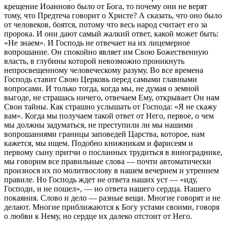
крещение Иоанново было от Бога, то почему они не верят
тому, что Предтеча говорит о Христе? А сказать, что оно было
от человеков, боятся, потому что весь народ считает его за
пророка. И они дают самый жалкий ответ, какой может быть:
«Не знаем». И Господь не отвечает на их лицемерное
вопрошание. Он спокойно являет им Свою Божественную
власть, в глубины которой невозможно проникнуть
непросвещенному человеческому разуму. Во все времена
Господь ставит Свою Церковь перед самыми главными
вопросами. И только тогда, когда мы, не думая о земной
выгоде, не страшась ничего, отвечаем Ему, открывает Он нам
Свои тайны. Как страшно услышать от Господа: «Я не скажу
вам». Когда мы получаем такой ответ от Него, первое, о чем
мы должны задуматься, не преступили ли мы нашими
вопрошаниями границы заповедей Царства, которое, нам
кажется, мы ищем. Подобно книжникам и фарисеям и
первому сыну притчи о посланных трудиться в винограднике,
мы говорим все правильные слова — почти автоматически
произнося их по молитвослову в нашем вечернем и утреннем
правиле. Но Господь ждет не ответа наших уст — «иду,
Господи, и не пошел», — но ответа нашего сердца. Нашего
покаяния. Слово и дело — разные вещи. Многие говорят и не
делают. Многие приближаются к Богу устами своими, говоря
о любви к Нему, но сердце их далеко отстоит от Него.