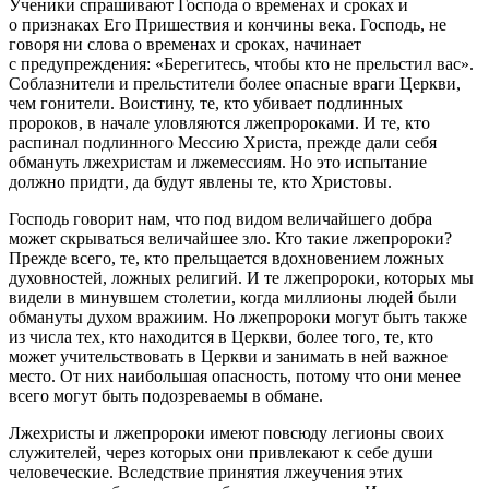
Ученики спрашивают Господа о временах и сроках и
о признаках Его Пришествия и кончины века. Господь, не
говоря ни слова о временах и сроках, начинает
с предупреждения: «Берегитесь, чтобы кто не прельстил вас».
Соблазнители и прельстители более опасные враги Церкви,
чем гонители. Воистину, те, кто убивает подлинных
пророков, в начале уловляются лжепророками. И те, кто
распинал подлинного Мессию Христа, прежде дали себя
обмануть лжехристам и лжемессиям. Но это испытание
должно придти, да будут явлены те, кто Христовы.
Господь говорит нам, что под видом величайшего добра
может скрываться величайшее зло. Кто такие лжепророки?
Прежде всего, те, кто прельщается вдохновением ложных
духовностей, ложных религий. И те лжепророки, которых мы
видели в минувшем столетии, когда миллионы людей были
обмануты духом вражиим. Но лжепророки могут быть также
из числа тех, кто находится в Церкви, более того, те, кто
может учительствовать в Церкви и занимать в ней важное
место. От них наибольшая опасность, потому что они менее
всего могут быть подозреваемы в обмане.
Лжехристы и лжепророки имеют повсюду легионы своих
служителей, через которых они привлекают к себе души
человеческие. Вследствие принятия лжеучения этих