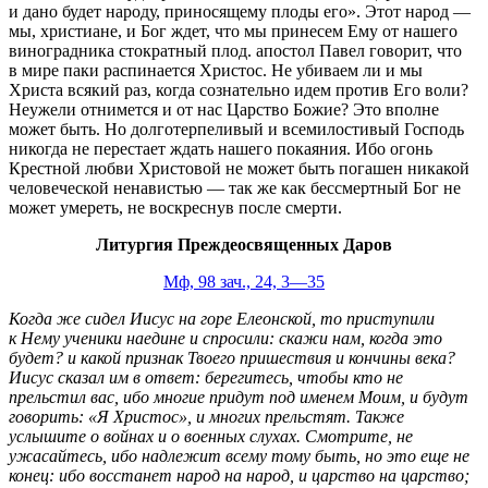
и дано будет народу, приносящему плоды его». Этот народ —
мы, христиане, и Бог ждет, что мы принесем Ему от нашего
виноградника стократный плод. апостол Павел говорит, что
в мире паки распинается Христос. Не убиваем ли и мы
Христа всякий раз, когда сознательно идем против Его воли?
Неужели отнимется и от нас Царство Божие? Это вполне
может быть. Но долготерпеливый и всемилостивый Господь
никогда не перестает ждать нашего покаяния. Ибо огонь
Крестной любви Христовой не может быть погашен никакой
человеческой ненавистью — так же как бессмертный Бог не
может умереть, не воскреснув после смерти.
Литургия Преждеосвященных Даров
Мф, 98 зач., 24, 3—35
Когда же сидел Иисус на горе Елеонской, то приступили
к Нему ученики наедине и спросили: скажи нам, когда это
будет? и какой признак Твоего пришествия и кончины века?
Иисус сказал им в ответ: берегитесь, чтобы кто не
прельстил вас, ибо многие придут под именем Моим, и будут
говорить: «Я Христос», и многих прельстят. Также
услышите о войнах и о военных слухах. Смотрите, не
ужасайтесь, ибо надлежит всему тому быть, но это еще не
конец: ибо восстанет народ на народ, и царство на царство;