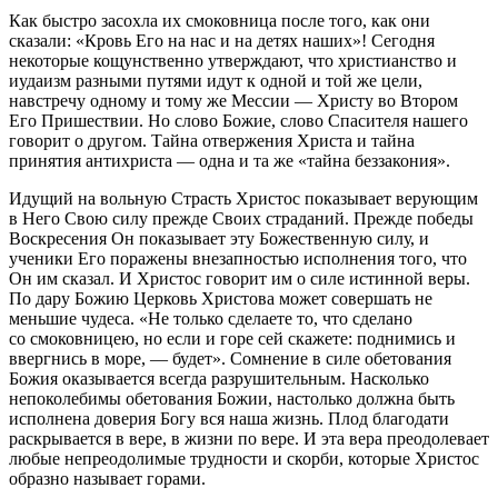
Как быстро засохла их смоковница после того, как они
сказали: «Кровь Его на нас и на детях наших»! Сегодня
некоторые кощунственно утверждают, что христианство и
иудаизм разными путями идут к одной и той же цели,
навстречу одному и тому же Мессии — Христу во Втором
Его Пришествии. Но слово Божие, слово Спасителя нашего
говорит о другом. Тайна отвержения Христа и тайна
принятия антихриста — одна и та же «тайна беззакония».
Идущий на вольную Страсть Христос показывает верующим
в Него Свою силу прежде Своих страданий. Прежде победы
Воскресения Он показывает эту Божественную силу, и
ученики Его поражены внезапностью исполнения того, что
Он им сказал. И Христос говорит им о силе истинной веры.
По дару Божию Церковь Христова может совершать не
меньшие чудеса. «Не только сделаете то, что сделано
со смоковницею, но если и горе сей скажете: поднимись и
ввергнись в море, — будет». Сомнение в силе обетования
Божия оказывается всегда разрушительным. Насколько
непоколебимы обетования Божии, настолько должна быть
исполнена доверия Богу вся наша жизнь. Плод благодати
раскрывается в вере, в жизни по вере. И эта вера преодолевает
любые непреодолимые трудности и скорби, которые Христос
образно называет горами.