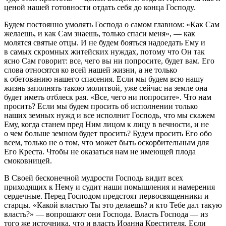
ценой нашей готовности отдать себя до конца Господу.
Будем постоянно умолять Господа о самом главном: «Как Сам
желаешь, и как Сам знаешь, только спаси меня», — как
молятся святые отцы. И не будем бояться надоедать Ему и
в самых скромных житейских нуждах, потому что Он так
ясно Сам говорит: все, чего вы ни попросите, будет вам. Его
слова относятся ко всей нашей жизни, а не только
к обетованию нашего спасения. Если мы будем всю нашу
жизнь заполнять такою молитвой, уже сейчас на земле она
будет иметь отблеск рая. «Все, чего ни попросите». Что нам
просить? Если мы будем просить об исполнении только
наших земных нужд и все исполнит Господь, что мы скажем
Ему, когда станем пред Ним лицом к лицу в вечности, и не
о чем больше земном будет просить? Будем просить Его обо
всем, только не о том, что может быть оскорбительным для
Его Креста. Чтобы не оказаться нам не имеющей плода
смоковницей.
В Своей бесконечной мудрости Господь видит всех
приходящих к Нему и судит наши помышления и намерения
сердечные. Перед Господом предстоят первосвященники и
старцы. «Какой властью Ты это делаешь? и кто Тебе дал такую
власть?» — вопрошают они Господа. Власть Господа — из
того же источника, что и власть Иоанна Крестителя. Если