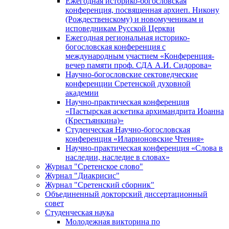
Ежегодная историко-богословская
конференция, посвященная архиеп. Никону
(Рождественскому) и новомученикам и
исповедникам Русской Церкви
Ежегодная региональная историко-
богословская конференция с
международным участием «Конференция-
вечер памяти проф. СДА А.И. Сидорова»
Научно-богословские сектоведческие
конференции Сретенской духовной
академии
Научно-практическая конференция
«Пастырская аскетика архимандрита Иоанна
(Крестьянкина)»
Студенческая Научно-богословская
конференция «Иларионовские Чтения»
Научно-практическая конференция «Cлова в
наследии, наследие в словах»
Журнал "Сретенское слово"
Журнал "Диакрисис"
Журнал "Сретенский сборник"
Объединенный докторский диссертационный
совет
Студенческая наука
Молодежная викторина по