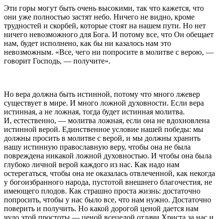
Эти горы могут быть очень высокими, так что кажется, что
они уже полностью застят небо. Ничего не видно, кроме
трудностей и скорбей, которые стоят на нашем пути. Но нет
ничего невозможного для Бога. И потому все, что Он обещает
нам, будет исполнено, как бы ни казалось нам это
невозможным. «Все, чего ни попросите в молитве с верою, —
говорит Господь, — получите».
Но вера должна быть истинной, потому что много лжевер
существует в мире. И много ложной духовности. Если вера
истинная, а не ложная, тогда будет истинная молитва.
И, естественно, — молитва ложная, если она не вдохновлена
истинной верой. Единственное условие нашей победы: мы
должны просить в молитве с верой, и мы должны хранить
нашу истинную православную веру, чтобы она не была
повреждена никакой ложной духовностью. И чтобы она была
глубоко личной верой каждого из нас. Как надо нам
остерегаться, чтобы она не оказалась отвлеченной, как некогда
у богоизбранного народа, пустотой внешнего благочестия, не
имеющего плодов. Как страшно проста жизнь: достаточно
попросить, чтобы у нас было все, что нам нужно. Достаточно
поверить и получить. Но какой дорогой ценой дается нам
чудо этой простоты — ценой всецелой отдачи Христа за нас и