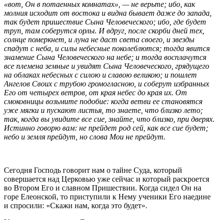
«вот, Он в потаенных комнатах», — не верьте; ибо, как
молния исходит от востока и видна бывает даже до запада,
так будет пришествие Сына Человеческого; ибо, где будет
труп, там соберутся орлы. И вдруг, после скорби дней тех,
солнце померкнет, и луна не даст света своего, и звезды
спадут с неба, и силы небесные поколеблются; тогда явится
знамение Сына Человеческого на небе; и тогда восплачутся
все племена земные и увидят Сына Человеческого, грядущего
на облаках небесных с силою и славою великою; и пошлет
Ангелов Своих с трубою громогласною, и соберут избранных
Его от четырех ветров, от края небес до края их. От
смоковницы возьмите подобие: когда ветви ее становятся
уже мягки и пускают листья, то знаете, что близко лето;
так, когда вы увидите все сие, знайте, что близко, при дверях.
Истинно говорю вам: не прейдет род сей, как все сие будет;
небо и земля прейдут, но слова Мои не прейдут.
Сегодня Господь говорит нам о тайне Cуда, который
совершается над Церковью уже сейчас и который раскроется
во Втором Его и славном Пришествии. Когда сидел Он на
горе Елеонской, то приступили к Нему ученики Его наедине
и спросили: «Скажи нам, когда это будет».