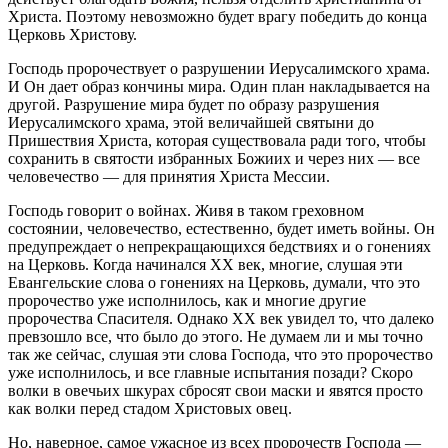
Христа. Поэтому невозможно будет врагу победить до конца
Церковь Христову.
Господь пророчествует о разрушении Иерусалимского храма.
И Он дает образ кончины мира. Один план накладывается на
другой. Разрушение мира будет по образу разрушения
Иерусалимского храма, этой величайшей святыни до
Пришествия Христа, которая существовала ради того, чтобы
сохранить в святости избранных Божиих и через них — все
человечество — для принятия Христа Мессии.
Господь говорит о войнах. Живя в таком греховном
состоянии, человечество, естественно, будет иметь войны. Он
предупреждает о непрекращающихся бедствиях и о гонениях
на Церковь. Когда начинался ХХ век, многие, слушая эти
Евангельские слова о гонениях на Церковь, думали, что это
пророчество уже исполнилось, как и многие другие
пророчества Спасителя. Однако ХХ век увидел то, что далеко
превзошло все, что было до этого. Не думаем ли и мы точно
так же сейчас, слушая эти слова Господа, что это пророчество
уже исполнилось, и все главные испытания позади? Скоро
волки в овечьих шкурах сбросят свои маски и явятся просто
как волки перед стадом Христовых овец.
Но, наверное, самое ужасное из всех пророчеств Господа —