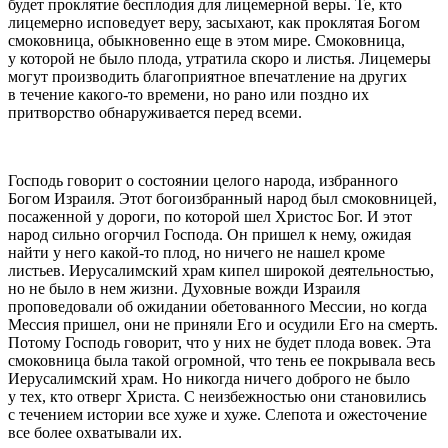
будет проклятие бесплодия для лицемерной веры. Те, кто
лицемерно исповедует веру, засыхают, как проклятая Богом
смоковница, обыкновенно еще в этом мире. Смоковница,
у которой не было плода, утратила скоро и листья. Лицемеры
могут производить благоприятное впечатление на других
в течение какого-то времени, но рано или поздно их
притворство обнаруживается перед всеми.
Господь говорит о состоянии целого народа, избранного
Богом Израиля. Этот богоизбранный народ был смоковницей,
посаженной у дороги, по которой шел Христос Бог. И этот
народ сильно огорчил Господа. Он пришел к нему, ожидая
найти у него какой-то плод, но ничего не нашел кроме
листьев. Иерусалимский храм кипел широкой деятельностью,
но не было в нем жизни. Духовные вожди Израиля
проповедовали об ожидании обетованного Мессии, но когда
Мессия пришел, они не приняли Его и осудили Его на смерть.
Потому Господь говорит, что у них не будет плода вовек. Эта
смоковница была такой огромной, что тень ее покрывала весь
Иерусалимский храм. Но никогда ничего доброго не было
у тех, кто отверг Христа. С неизбежностью они становились
с течением истории все хуже и хуже. Слепота и ожесточение
все более охватывали их.