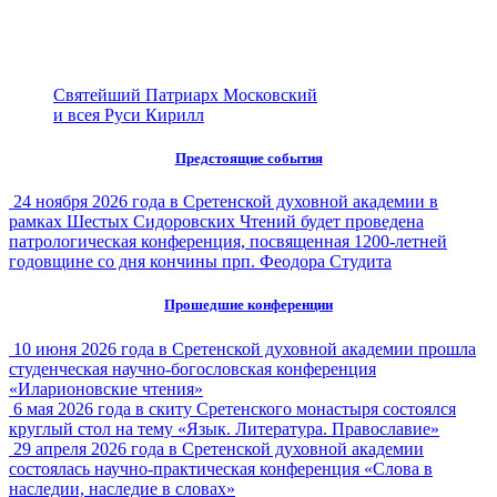
Святейший Патриарх Московский
и всея Руси Кирилл
Предстоящие события
24 ноября 2026 года в Сретенской духовной академии в
рамках Шестых Сидоровских Чтений будет проведена
патрологическая конференция, посвященная 1200-летней
годовщине со дня кончины прп. Феодора Студита
Прошедшие конференции
10 июня 2026 года в Сретенской духовной академии прошла
студенческая научно-богословская конференция
«Иларионовские чтения»
6 мая 2026 года в скиту Сретенского монастыря состоялся
круглый стол на тему «Язык. Литература. Православие»
29 апреля 2026 года в Сретенской духовной академии
состоялась научно-практическая конференция «Слова в
наследии, наследие в словах»