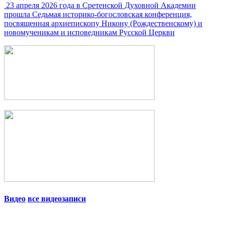
23 апреля 2026 года в Сретенской Духовной Академии
прошла Седьмая историко-богословская конференция,
посвященная архиепископу Никону (Рождественскому) и
новомученикам и исповедникам Русской Церкви
Видео
все видеозаписи