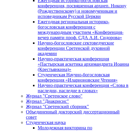
Ежегодная историко-богословская
конференция, посвященная архиеп. Никону
(Рождественскому) и новомученикам и
исповедникам Русской Церкви
Ежегодная региональная историко-
богословская конференция с
международным участием «Конференция-
вечер памяти проф. СДА А.И. Сидорова»
Научно-богословские сектоведческие
конференции Сретенской духовной
академии
Научно-практическая конференция
«Пастырская аскетика архимандрита Иоанна
(Крестьянкина)»
Студенческая Научно-богословская
конференция «Иларионовские Чтения»
Научно-практическая конференция «Cлова в
наследии, наследие в словах»
Журнал "Сретенское слово"
Журнал "Диакрисис"
Журнал "Сретенский сборник"
Объединенный докторский диссертационный
совет
Студенческая наука
Молодежная викторина по