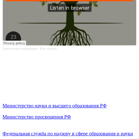
Сретенская семинария
·
Все записи
Министерство науки и высшего образования РФ
Министерство просвещения РФ
Федеральная служба по надзору в сфере образования и науки