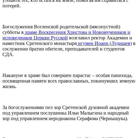
утешить тех, кто остался на земле, помогая им справиться с
потерей.
Богослужения Вселенской родительской (мясопустной)
субботы в
храме Воскресения Христова и Новомучеников и
исповедников Церкви Русской
возглавил ректор Академии и
наместник Сретенского монастыря
игумен Иоанн (Лудищев)
в
сослужении братии обители, преподавателей и студентов
СДА.
Накануне в храме был совершен парастас – особая панихида,
посвященная памяти всех православных, покинувших земную
жизнь.
За богослужениями пел хор Сретенской духовной академии
под управлением послушника Ильи Малыгина и народный
хор под управлением иеродиакона Серафима (Чернышука).