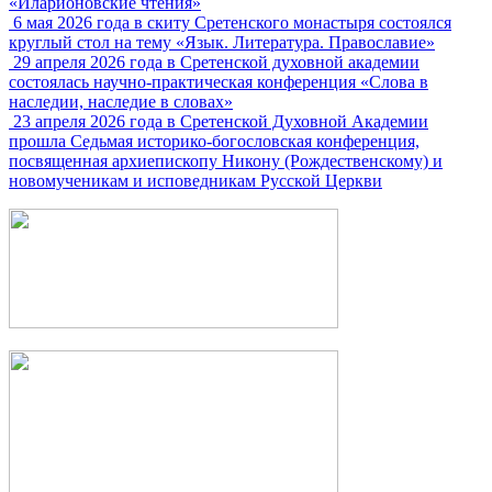
«Иларионовские чтения»
6 мая 2026 года в скиту Сретенского монастыря состоялся
круглый стол на тему «Язык. Литература. Православие»
29 апреля 2026 года в Сретенской духовной академии
состоялась научно-практическая конференция «Слова в
наследии, наследие в словах»
23 апреля 2026 года в Сретенской Духовной Академии
прошла Седьмая историко-богословская конференция,
посвященная архиепископу Никону (Рождественскому) и
новомученикам и исповедникам Русской Церкви