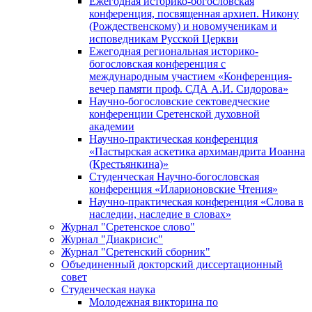
Ежегодная историко-богословская
конференция, посвященная архиеп. Никону
(Рождественскому) и новомученикам и
исповедникам Русской Церкви
Ежегодная региональная историко-
богословская конференция с
международным участием «Конференция-
вечер памяти проф. СДА А.И. Сидорова»
Научно-богословские сектоведческие
конференции Сретенской духовной
академии
Научно-практическая конференция
«Пастырская аскетика архимандрита Иоанна
(Крестьянкина)»
Студенческая Научно-богословская
конференция «Иларионовские Чтения»
Научно-практическая конференция «Cлова в
наследии, наследие в словах»
Журнал "Сретенское слово"
Журнал "Диакрисис"
Журнал "Сретенский сборник"
Объединенный докторский диссертационный
совет
Студенческая наука
Молодежная викторина по