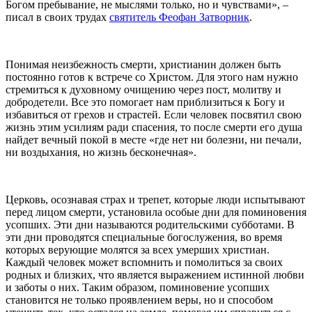
Богом пребывание, не мыслями только, но и чувствами», –
писал в своих трудах
святитель Феофан Затворник
.
Понимая неизбежность смерти, христианин должен быть
постоянно готов к встрече со Христом. Для этого нам нужно
стремиться к духовному очищению через пост, молитву и
добродетели. Все это помогает нам приблизиться к Богу и
избавиться от грехов и страстей. Если человек посвятил свою
жизнь этим усилиям ради спасения, то после смерти его душа
найдет вечный покой в месте «где нет ни болезни, ни печали,
ни воздыхания, но жизнь бесконечная».
Церковь, осознавая страх и трепет, которые люди испытывают
перед лицом смерти, установила особые дни для поминовения
усопших. Эти дни называются родительскими субботами. В
эти дни проводятся специальные богослужения, во время
которых верующие молятся за всех умерших христиан.
Каждый человек может вспомнить и помолиться за своих
родных и близких, что является выражением истинной любви
и заботы о них. Таким образом, поминовение усопших
становится не только проявлением веры, но и способом