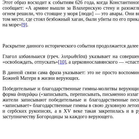
Этот образ восходит к событиям 626 года, когда Константин
сообщает: «А армяне вышли за Влахернскую стену и разожгли 
огнем решили, что стоящие у моря [люди] — это авары. Они вы
том месте, где стоял безбожный хаган, были убиты по его при
на море»
[9]
.
Раскрытие данного исторического события продолжается далее
Глагол
избавльшеся
(греч. λυτρωθεῖσα) указывает на соверше
«освобождать, отпускать»
[10]
, а церковнославянского — «спаст
В данной связи сама фраза указывает: это не просто воспом
Божией Матери в жизни верующих.
Победительные и благодарственные гимны-молитвы верующ
форма ἀναγράφω («записывать, переписывать, письменно излаг
жители записывают победительные и благодарственные песн
«записывает» благодарственные гимны в свою духовную летопи
и сербских рукописях, а в XV веке такая закрепилась и в р
заступничеству Богородицы за каждого верующего.