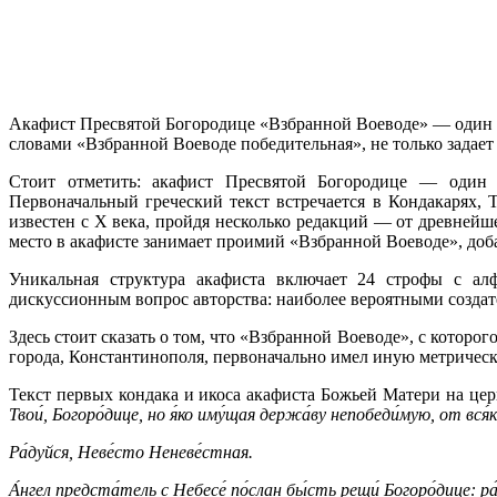
Акафист Пресвятой Богородице «Взбранной Воеводе» — один 
словами «Взбранной Воеводе победительная», не только задае
Стоит отметить: акафист Пресвятой Богородице — один 
Первоначальный греческий текст встречается в Кондакарях, 
известен с X века, пройдя несколько редакций — от древнейш
место в акафисте занимает проимий «Взбранной Воеводе», доб
Уникальная структура акафиста включает 24 строфы с ал
дискуссионным вопрос авторства: наиболее вероятными создат
Здесь стоит сказать о том, что «Взбранной Воеводе», с которо
города, Константинополя, первоначально имел иную метрическ
Текст первых кондака и икоса акафиста Божьей Матери на цер
Твои́, Богоро́дице, но я́ко иму́щая держа́ву непобеди́мую, от вся́ких
Ра́дуйся, Неве́сто Неневе́стная.
А́нгел предста́тель с Небесе́ по́слан бы́сть рещи́ Богоро́дице: ра