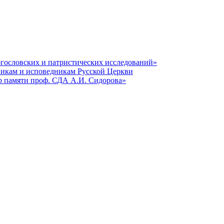
гословских и патристических исследований»
никам и исповедникам Русской Церкви
р памяти проф. СДА А.И. Сидорова»