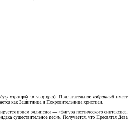
χῳ στρατηγῷ τὰ νικητήρια). Прилагательное
взбранный
имеет
евается как Защитница и Покровительница христиан.
сируется прием эллипсиса — «фигура поэтического синтаксиса,
кондака существительное
песнь.
Получается, что Пресвятая Дева