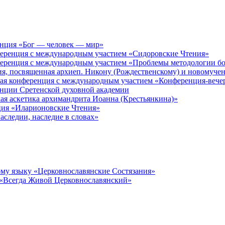
енция «Бог — человек — мир»
ференция с международным участием «Сидоровские Чтения»
ференция с международным участием «Проблемы методологии бо
ия, посвященная архиеп. Никону (Рождественскому) и новомуче
кая конференция с международным участием «Конференция-вече
енции Сретенской духовной академии
ая аскетика архимандрита Иоанна (Крестьянкина)»
ция «Иларионовские Чтения»
аследии, наследие в словах»
му языку «Церковнославянские Состязания»
 «Всегда Живой Церковнославянский»