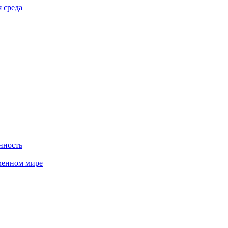
 среда
нность
менном мире