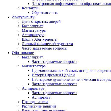
Электронная информационно-образовательная
Контакты
Обратная связь
Абитуриенту
День открытых дверей
Бакалавриат
Магистратура
Аспирантура
Школа Абитуриента
Личный кабинет абитуриента
Часто задаваемые вопросы
Образование
Бакалавриат
Часто задаваемые вопросы
Магистратура
Церковнославянский язык: история и совреме
История древней Церкви
Пастырское душепопечение и миссия в совре
Часто задаваемые вопросы
Аспирантура
Часто задаваемые вопросы
Аспиранту
Преподаватели
Расписание занятий
Часто задаваемые вопросы