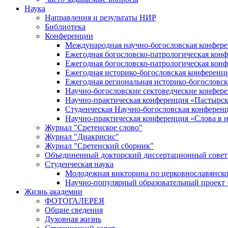
Наука
Направления и результаты НИР
Библиотека
Конференции
Международная научно-богословская конфер
Ежегодная богословско-патрологическая кон
Ежегодная богословско-патрологическая кон
Ежегодная историко-богословская конференц
Ежегодная региональная историко-богословс
Научно-богословские сектоведческие конфер
Научно-практическая конференция «Пастырск
Студенческая Научно-богословская конферен
Научно-практическая конференция «Cлова в н
Журнал "Сретенское слово"
Журнал "Диакрисис"
Журнал "Сретенский сборник"
Объединенный докторский диссертационный совет
Студенческая наука
Молодежная викторина по церковнославянско
Научно-популярный образовательный проект
Жизнь академии
ФОТОГАЛЕРЕЯ
Общие сведения
Духовная жизнь