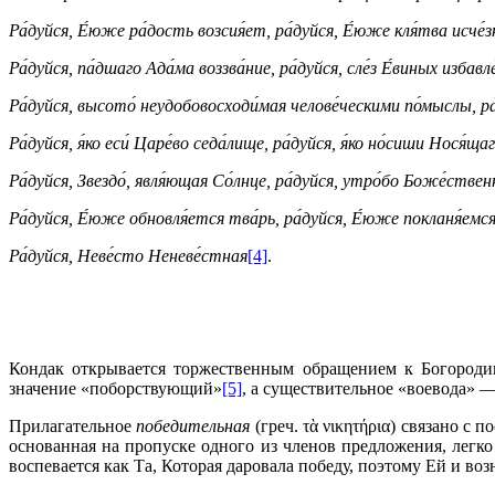
Ра́дуйся, Е́юже ра́дость возсия́ет, ра́дуйся, Е́юже кля́тва исче́
Ра́дуйся, па́дшаго Ада́ма воззва́ние, ра́дуйся, сле́з Е́виных избавле
Ра́дуйся, высото́ неудобовосходи́мая челове́ческими по́мыслы, ра́
Ра́дуйся, я́ко еси́ Царе́во седа́лище, ра́дуйся, я́ко но́сиши Нося́щаго
Ра́дуйся, Звездо́, явля́ющая Со́лнце, ра́дуйся, утро́бо Боже́стве
Ра́дуйся, Е́юже обновля́ется тва́рь, ра́дуйся, Е́юже покланя́емся
Ра́дуйся, Неве́сто Неневе́стная
[4]
.
Кондак открывается торжественным обращением к Богородице
значение «поборствующий»
[5]
, а существительное «воевода» 
Прилагательное
победительная
(греч. τὰ νικητήρια) связано с
основанная на пропуске одного из членов предложения, легк
воспевается как Та, Которая даровала победу, поэтому Ей и во