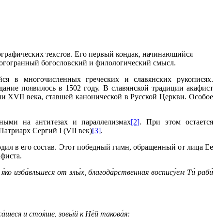
графических текстов. Его первый кондак, начинающийся
многогранный богословский и филологический смысл.
ся в многочисленных греческих и славянских рукописях.
дание появилось в 1502 году. В славянской традиции акафист
ии XVII века, ставшей канонической в Русской Церкви. Особое
нными на антитезах и параллелизмах
[2]
. При этом остается
атриарх Сергий I (VII век)
[3]
.
ходил в его состав. Этот победный гимн, обращенный от лица Ее
фиста.
я́ко изба́вльшеся от злы́х, благода́рственная воспису́ем Ти́ раби́
а́шеся и стоя́ше, зовы́й к Не́й такова́я: