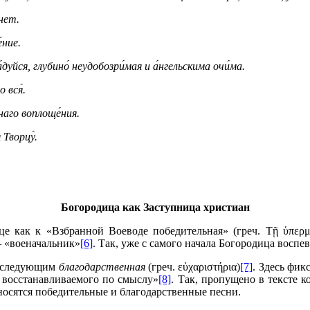
знет.
́ние.
дуйся, глубино́ неудобозри́мая и а́нгельскима очи́ма.
 вся́.
ннаго воплоще́ния.
 Творцу́.
Богородица как Заступница христиан
 как к «Взбранной Воеводе победительная» (греч. Τῇ ὑπερμά
— «военачальник»
[6]
. Так, уже с самого начала Богородица восп
 последующим
благодарственная
(греч. εὐχαριστήρια)
[7]
. Здесь фик
о восстанавливаемого по смыслу»
[8]
. Так, пропущено в тексте 
зносятся победительные и благодарственные песни.