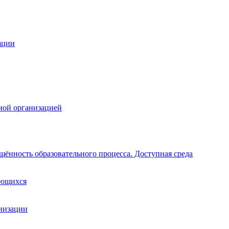
ации
ной организацией
щённость образовательного процесса. Доступная среда
ающихся
анизации