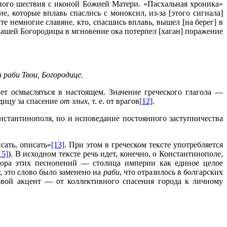
нного шествия с иконой Божией Матери. «Пасхальная хроника»
, которые вплавь спаслись с моноксил, из-за [этого сигнала]
е немногие славяне, кто, спасшись вплавь, вышел [на берег] в
 нашей Богородицы в мгновение ока потерпел [хаган] поражение
 раби Твои, Богородице.
ет осмысляться в настоящем. Значение греческого глагола —
дицу за спасение
от злых
, т. е. от врагов
[12]
.
нстантинополя, но и исповедание постоянного заступничества
сать, описать»
[13]
. При этом в греческом тексте употребляется
15]
). В исходном тексте речь идет, конечно, о Константинополе,
тора этих песнопений — столица империи как единое целое
, это слово было заменено на
раби
, что отразилось в болгарских
овой акцент — от коллективного спасения города к личному