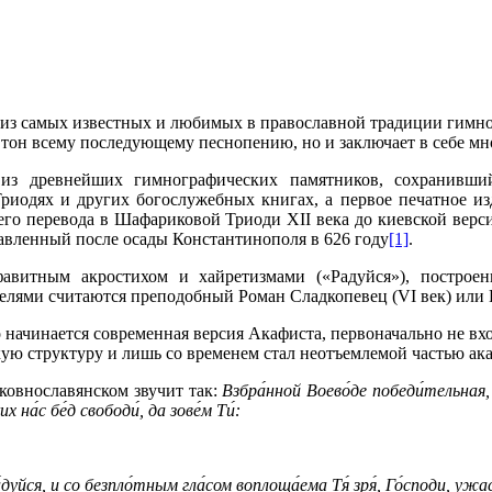
из самых известных и любимых в православной традиции гимно
т тон всему последующему песнопению, но и заключает в себе 
из древнейших гимнографических памятников, сохранивший
Триодях и других богослужебных книгах, а первое печатное из
его перевода в Шафариковой Триоди XII века до киевской верс
авленный после осады Константинополя в 626 году
[1]
.
фавитным акростихом и хайретизмами («Радуйся»), построе
елями считаются преподобный Роман Сладкопевец (VI век) или П
го начинается современная версия Акафиста, первоначально не в
ую структуру и лишь со временем стал неотъемлемой частью ака
ковнославянском звучит так:
Взбра́нной Воево́де победи́тельная, 
 на́с бе́д свободи́, да зове́м Ти́:
́дуйся, и со безпло́тным гла́сом воплоща́ема Тя́ зря́, Го́споди, ужас