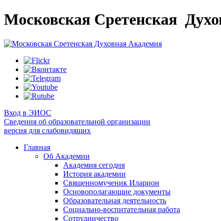
Московская Сретенская
Духо
Вход в ЭИОС
Сведения об образовательной организации
версия для слабовидящих
Главная
Об Академии
Академия сегодня
История академии
Священномученик Иларион
Основополагающие документы
Образовательная деятельность
Социально-воспитательная работа
Сотрудничество