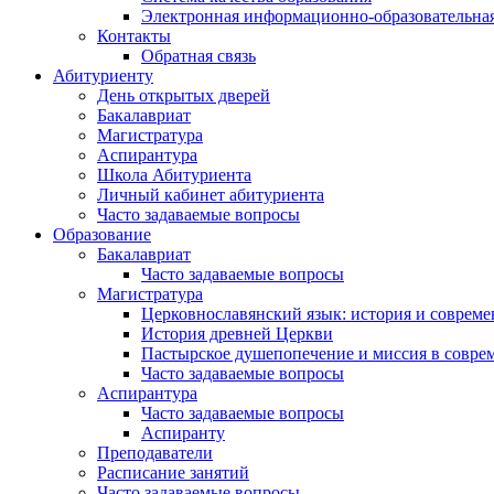
Электронная информационно-образовательная
Контакты
Обратная связь
Абитуриенту
День открытых дверей
Бакалавриат
Магистратура
Аспирантура
Школа Абитуриента
Личный кабинет абитуриента
Часто задаваемые вопросы
Образование
Бакалавриат
Часто задаваемые вопросы
Магистратура
Церковнославянский язык: история и совреме
История древней Церкви
Пастырское душепопечение и миссия в совре
Часто задаваемые вопросы
Аспирантура
Часто задаваемые вопросы
Аспиранту
Преподаватели
Расписание занятий
Часто задаваемые вопросы