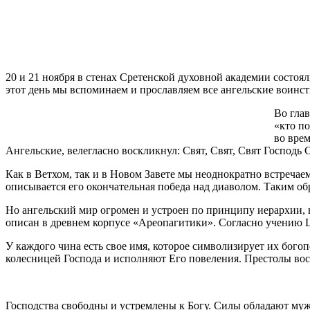
20 и 21 ноября в стенах Сретенской духовной академии сост
этот день мы вспоминаем и прославляем все ангельские воинст
Во глав
«кто по
во врем
Ангельские, велегласно воскликнул: Свят, Свят, Свят Господь С
Как в Ветхом, так и в Новом Завете мы неоднократно встреча
описывается его окончательная победа над диаволом. Таким об
Но ангельский мир огромен и устроен по принципу иерархии, на
описан в древнем корпусе «Ареопагитики». Согласно учению Ц
У каждого чина есть свое имя, которое символизирует их бог
колесницей Господа и исполняют Его повеления. Престолы во
Господства свободны и устремлены к Богу. Силы обладают му