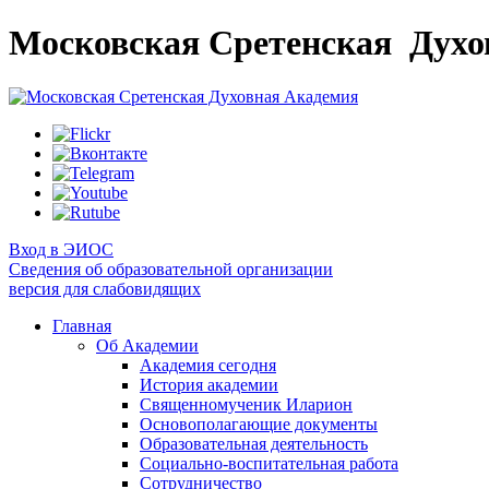
Московская Сретенская
Духо
Вход в ЭИОС
Сведения об образовательной организации
версия для слабовидящих
Главная
Об Академии
Академия сегодня
История академии
Священномученик Иларион
Основополагающие документы
Образовательная деятельность
Социально-воспитательная работа
Сотрудничество