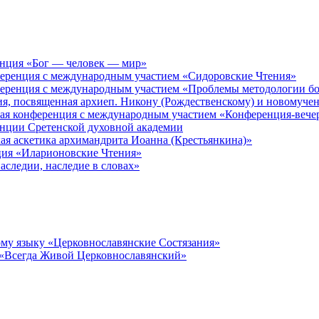
енция «Бог — человек — мир»
ференция с международным участием «Сидоровские Чтения»
ференция с международным участием «Проблемы методологии бо
ия, посвященная архиеп. Никону (Рождественскому) и новомуче
кая конференция с международным участием «Конференция-вече
енции Сретенской духовной академии
ая аскетика архимандрита Иоанна (Крестьянкина)»
ция «Иларионовские Чтения»
аследии, наследие в словах»
му языку «Церковнославянские Состязания»
 «Всегда Живой Церковнославянский»