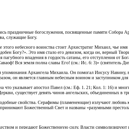
оялись праздничные богослужения, посвященные памяти Собора 
ва, служащие Богу.
е этого небесного воинства стоит Архистратиг Михаил, чье имя в
добен Богу?». Это имя стало его девизом, когда он, верный Твор
я пагубного впадения в гордость сатаны, его отступления от Бог
аваоф! Вся земля полна славы Его! (см.: Ис. 6: 3)» (святитель Д
ем упоминания Архангела Михаила. Он помогал Иисусу Навину, в
разом, он является главным небесным воином и заступником для
 что указывает апостол Павел (см.: Еф. 1. 21; Кол. 1: 16) и м
еркви, существует девять чинов ангельских, объединенных в тр
оподобные свойства. Серафимы (пламенеющие) излучают любовь 
спринимают Божественный Свет и названы «разумными престола
жеством и передают Божественную силу. Власти символизируют