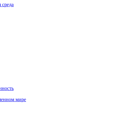
 среда
нность
менном мире