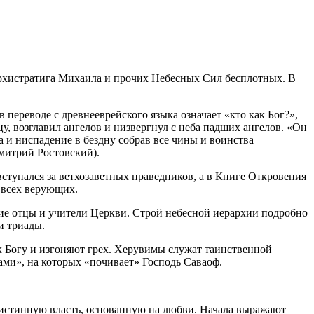
Архистратига Михаила и прочих Небесных Сил бесплотных. В
 переводе с древнееврейского языка означает «кто как Бог?»,
цу, возглавил ангелов и низвергнул с неба падших ангелов. «Он
а и ниспадение в бездну собрав все чины и воинства
имитрий Ростовский).
ступался за ветхозаветных праведников, а в Книге Откровения
 всех верующих.
ногие отцы и учители Церкви. Строй небесной иерархии подробно
и триады.
к Богу и изгоняют грех. Херувимы служат таинственной
ми», на которых «почивает» Господь Саваоф.
 истинную власть, основанную на любви. Начала выражают