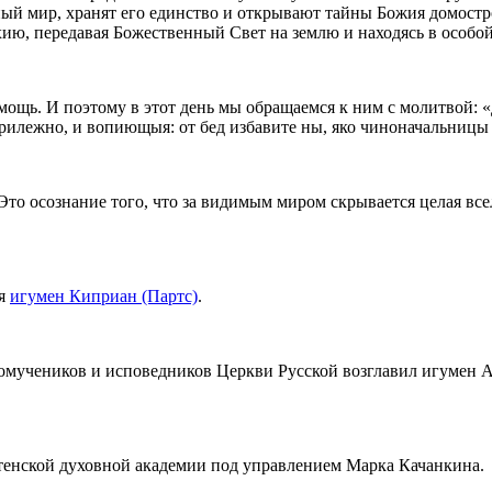
ый мир, хранят его единство и открывают тайны Божия домостро
ию, передавая Божественный Свет на землю и находясь в особой
мощь. И поэтому в этот день мы обращаемся к ним с молитвой:
лежно, и вопиющыя: от бед избавите ны, яко чиноначальницы в
 Это осознание того, что за видимым миром скрывается целая в
ря
игумен Киприан (Партс)
.
мучеников и исповедников Церкви Русской возглавил игумен А
тенской духовной академии под управлением Марка Качанкина.