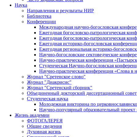
Наука
Направления и результаты НИР
Библиотека
Конференции
Международная научно-богословская конфер
Ежегодная богословско-патрологическая кон
Ежегодная богословско-патрологическая кон
Ежегодная историко-богословская конференц
Ежегодная региональная историко-богословс
Научно-богословские сектоведческие конфер
Научно-практическая конференция «Пастырск
Студенческая Научно-богословская конферен
Научно-практическая конференция «Cлова в н
Журнал "Сретенское слово"
Журнал "Диакрисис"
Журнал "Сретенский сборник"
Объединенный докторский диссертационный совет
Студенческая наука
Молодежная викторина по церковнославянско
Научно-популярный образовательный проект
Жизнь академии
ФОТОГАЛЕРЕЯ
Общие сведения
Духовная жизнь