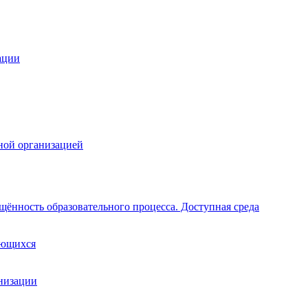
ации
ной организацией
щённость образовательного процесса. Доступная среда
ающихся
анизации