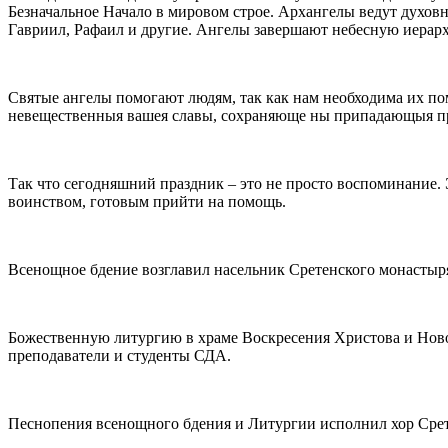
Безначальное Начало в мировом строе. Архангелы ведут духовн
Гавриил, Рафаил и другие. Ангелы завершают небесную иерарх
Святые ангелы помогают людям, так как нам необходима их по
невещественныя вашея славы, сохраняюще ны припадающыя при
Так что сегодняшний праздник – это не просто воспоминание.
воинством, готовым прийти на помощь.
Всенощное бдение возглавил насельник Сретенского монасты
Божественную литургию в храме Воскресения Христова и Ново
преподаватели и студенты СДА.
Песнопения всенощного бдения и Литургии исполнил хор Сре