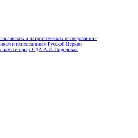
гословских и патристических исследований»
никам и исповедникам Русской Церкви
р памяти проф. СДА А.И. Сидорова»