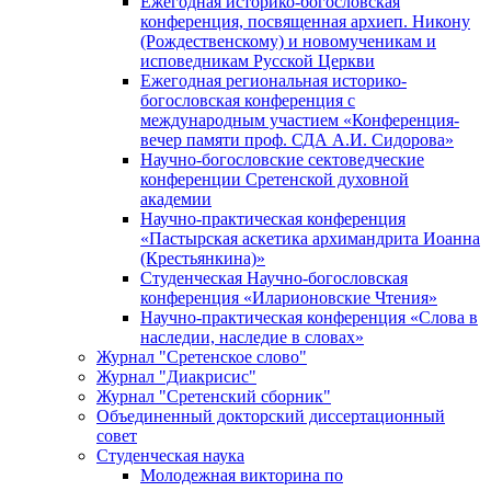
Ежегодная историко-богословская
конференция, посвященная архиеп. Никону
(Рождественскому) и новомученикам и
исповедникам Русской Церкви
Ежегодная региональная историко-
богословская конференция с
международным участием «Конференция-
вечер памяти проф. СДА А.И. Сидорова»
Научно-богословские сектоведческие
конференции Сретенской духовной
академии
Научно-практическая конференция
«Пастырская аскетика архимандрита Иоанна
(Крестьянкина)»
Студенческая Научно-богословская
конференция «Иларионовские Чтения»
Научно-практическая конференция «Cлова в
наследии, наследие в словах»
Журнал "Сретенское слово"
Журнал "Диакрисис"
Журнал "Сретенский сборник"
Объединенный докторский диссертационный
совет
Студенческая наука
Молодежная викторина по