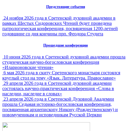
Предстоящие события
24 ноября 2026 года в Сретенской духовной академии в
рамках Шестых Сидоровских Чтений будет проведена
патрологическая конференция, посвященная 1200-летней
годовщине со дня кончины прп. Феодора Студита
Прошедшие конференции
10 июня 2026 года в Сретенской духовной академии прошла
студенческая научно-богословская конференция
«Иларионовские чтения»
6 мая 2026 года в скиту Сретенского монастыря состоялся
круглый стол на тему «Язык. Литература. Православие»
29 апреля 2026 года в Сретенской духовной академии
состоялась научно-практическая конференция «Слова в
наследии, наследие в словах»
23 апреля 2026 года в Сретенской Духовной Академии
прошла Седьмая историко-богословская конференция,
посвященная архиепископу Никону (Рождественскому) и
новомученикам и исповедникам Русской Церкви