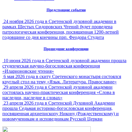
Предстоящие события
24 ноября 2026 года в Сретенской духовной академии в
рамках Шестых Сидоровских Чтений будет проведена
патрологическая конференция, посвященная 1200-летней
годовщине со дня кончины прп. Феодора Студита
Прошедшие конференции
10 июня 2026 года в Сретенской духовной академии прошла
студенческая научно-богословская конференция
«Иларионовские чтения»
6 мая 2026 года в скиту Сретенского монастыря состоялся
круглый стол на тему «Язык. Литература. Православие»
29 апреля 2026 года в Сретенской духовной академии
состоялась научно-практическая конференция «Слова в
наследии, наследие в словах»
23 апреля 2026 года в Сретенской Духовной Академии
прошла Седьмая историко-богословская конференция,
посвященная архиепископу Никону (Рождественскому) и
новомученикам и исповедникам Русской Церкви