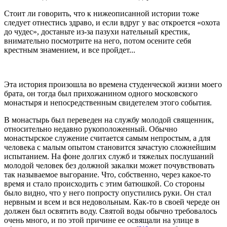
Стоит ли говорить, что к нижеописанной истории тоже
следует отнестись здраво, и если вдруг у вас откроется «охота
до чудес», достаньте из-за пазухи нательный крестик,
внимательно посмотрите на него, потом осените себя
крестным знамением, и все пройдет...
Эта история произошла во времена студенческой жизни моего
брата, он тогда был прихожанином одного московского
монастыря и непосредственным свидетелем этого события.
В монастырь был переведен на службу молодой священник,
относительно недавно рукоположенный. Обычно
монастырское служение считается самым непростым, а для
человека с малым опытом становится зачастую сложнейшим
испытанием. На фоне долгих служб и тяжелых послушаний
молодой человек без должной закалки может почувствовать
так называемое выгорание. Что, собственно, через какое-то
время и стало происходить с этим батюшкой. Со стороны
было видно, что у него попросту опустились руки. Он стал
нервным и всем и вся недовольным. Как-то в своей череде он
должен был освятить воду. Святой воды обычно требовалось
очень много, и по этой причине ее освящали на улице в