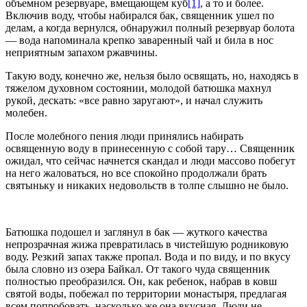
объемном резервуаре, вмещающем куб
[1]
, а то и более.
Включив воду, чтобы набирался бак, священник ушел по
делам, а когда вернулся, обнаружил полный резервуар болота
— вода напоминала крепко заваренный чай и била в нос
неприятным запахом ржавчины.
Такую воду, конечно же, нельзя было освящать, но, находясь в
тяжелом духовном состоянии, молодой батюшка махнул
рукой, дескать: «все равно заругают», и начал служить
молебен.
После молебного пения люди принялись набирать
освященную воду в принесенную с собой тару… Священник
ожидал, что сейчас начнется скандал и люди массово побегут
на него жаловаться, но все спокойно продолжали брать
святыньку и никаких недовольств в толпе слышно не было.
Батюшка подошел и заглянул в бак — жуткого качества
непрозрачная жижа превратилась в чистейшую родниковую
воду. Резкий запах также пропал. Вода и по виду, и по вкусу
была словно из озера Байкал. От такого чуда священник
полностью преобразился. Он, как ребенок, набрав в ковш
святой воды, побежал по территории монастыря, предлагая
всем попробовать, насколько же она вкусная. Люди не