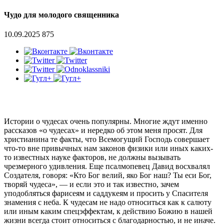
Чудо для молодого священника
10.09.2025
875
Истории о чудесах очень популярны. Многие ждут именно
рассказов «о чудесах» и нередко об этом меня просят. Для
христианина те факты, что Всемогущий Господь совершает
что-то вне привычных нам законов физики или иных каких-
то известных науке факторов, не должны вызывать
чрезмерного удивления. Еще псалмопевец Давид восхвалял
Создателя, говоря: «Кто Бог велий, яко Бог наш? Ты еси Бог,
творяй чудеса», — и если это и так известно, зачем
уподобляться фарисеям и саддукеям и просить у Спасителя
знамения с неба. К чудесам не надо относиться как к салюту
или иным каким спецэффектам, к действию Божию в нашей
жизни всегда стоит относиться с благодарностью, и не иначе.