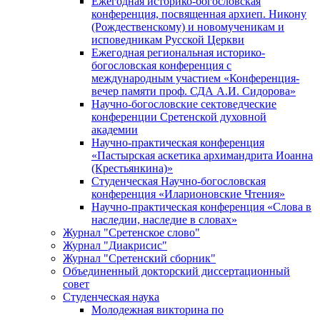
Ежегодная историко-богословская
конференция, посвященная архиеп. Никону
(Рождественскому) и новомученикам и
исповедникам Русской Церкви
Ежегодная региональная историко-
богословская конференция с
международным участием «Конференция-
вечер памяти проф. СДА А.И. Сидорова»
Научно-богословские сектоведческие
конференции Сретенской духовной
академии
Научно-практическая конференция
«Пастырская аскетика архимандрита Иоанна
(Крестьянкина)»
Студенческая Научно-богословская
конференция «Иларионовские Чтения»
Научно-практическая конференция «Cлова в
наследии, наследие в словах»
Журнал "Сретенское слово"
Журнал "Диакрисис"
Журнал "Сретенский сборник"
Объединенный докторский диссертационный
совет
Студенческая наука
Молодежная викторина по