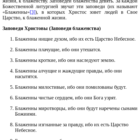
жизни, к блаженству. Заповедей блаженства девять. За каждой
Божественной литургией звучат эти заповеди (их называют
«Блаженны»
[3]
), в которых Христос зовет людей в Свое
Царство, к блаженной жизни.
Заповеди Христовы (Заповеди блаженства)
Блаженны нищие духом, ибо их есть Царство Небесное.
Блаженны плачущие, ибо они утешатся.
Блаженны кроткие, ибо они наследуют землю.
Блаженны алчущие и жаждущие правды, ибо они
насытятся.
Блаженны милостивые, ибо они помилованы будут.
Блаженны чистые сердцем, ибо они Бога узрят.
Блаженны миротворцы, ибо они будут наречены сынами
Божиими.
Блаженны изгнанные за правду, ибо их есть Царство
Небесное.