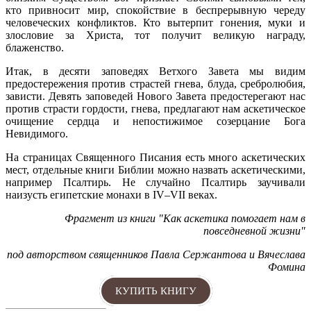
кто привносит мир, спокойствие в беспрерывную череду
человеческих конфликтов. Кто вытерпит гонения, муки и
злословие за Христа, тот получит великую награду,
блаженство.
Итак, в десяти заповедях Ветхого Завета мы видим
предостережения против страстей гнева, блуда, сребролюбия,
зависти. Девять заповедей Нового Завета предостерегают нас
против страсти гордости, гнева, предлагают нам аскетическое
очищение сердца и непостижимое созерцание Бога
Невидимого.
На страницах Священного Писания есть много аскетических
мест, отдельные книги Библии можно назвать аскетическими,
например Псалтирь. Не случайно Псалтирь заучивали
наизусть египетские монахи в IV–VII веках.
Фрагмент из книги "Как аскетика помогает нам в
повседневной жизни"
под авторством священников Павла Сержантова и Вячеслава
Фомина
КУПИТЬ КНИГУ