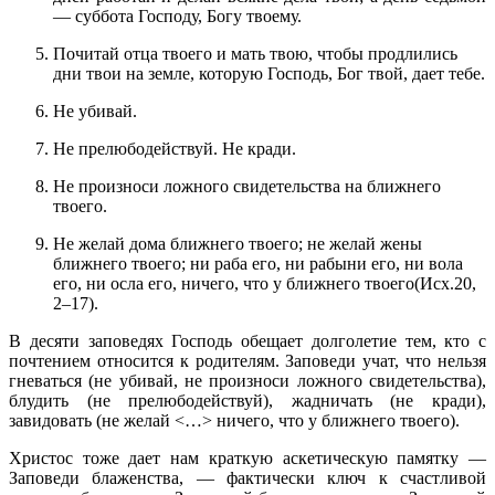
— суббота Господу, Богу твоему.
Почитай отца твоего и мать твою, чтобы продлились
дни твои на земле, которую Господь, Бог твой, дает тебе.
Не убивай.
Не прелюбодействуй.
Не кради.
Не произноси ложного свидетельства на ближнего
твоего.
Не желай дома ближнего твоего; не желай жены
ближнего твоего; ни раба его, ни рабыни его, ни вола
его, ни осла его, ничего, что у ближнего твоего(Исх.20,
2–17).
В десяти заповедях Господь обещает долголетие тем, кто с
почтением относится к родителям. Заповеди учат, что нельзя
гневаться (не убивай, не произноси ложного свидетельства),
блудить (не прелюбодействуй), жадничать (не кради),
завидовать (не желай <…> ничего, что у ближнего твоего).
Христос тоже дает нам краткую аскетическую памятку —
Заповеди блаженства, — фактически ключ к счастливой