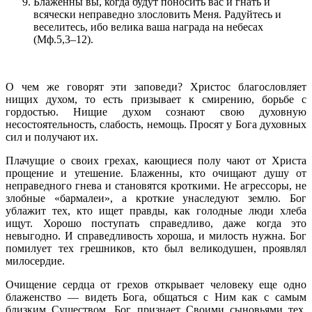
Блаженны вы, когда будут поносить вас и гнать и
всячески неправедно злословить Меня. Радуйтесь и
веселитесь, ибо велика ваша награда на небесах
(Мф.5,3–12).
О чем же говорят эти заповеди? Христос благословляет
нищих духом, то есть призывает к смирению, борьбе с
гордостью. Нищие духом сознают свою духовную
несостоятельность, слабость, немощь. Просят у Бога духовных
сил и получают их.
Плачущие о своих грехах, кающиеся полу чают от Христа
прощение и утешение. Блаженны, кто очищают душу от
неправедного гнева и становятся кроткими. Не агрессоры, не
злобные «бармалеи», а кроткие унаследуют землю. Бог
ублажит тех, кто ищет правды, как голодные люди хлеба
ищут. Хорошо поступать справедливо, даже когда это
невыгодно. И справедливость хороша, и милость нужна. Бог
помилует тех грешников, кто был великодушен, проявлял
милосердие.
Очищение сердца от грехов открывает человеку еще одно
блаженство — видеть Бога, общаться с Ним как с самым
близким Существом. Бог признает Своими сыновьями тех,