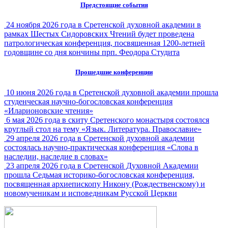
Предстоящие события
24 ноября 2026 года в Сретенской духовной академии в
рамках Шестых Сидоровских Чтений будет проведена
патрологическая конференция, посвященная 1200-летней
годовщине со дня кончины прп. Феодора Студита
Прошедшие конференции
10 июня 2026 года в Сретенской духовной академии прошла
студенческая научно-богословская конференция
«Иларионовские чтения»
6 мая 2026 года в скиту Сретенского монастыря состоялся
круглый стол на тему «Язык. Литература. Православие»
29 апреля 2026 года в Сретенской духовной академии
состоялась научно-практическая конференция «Слова в
наследии, наследие в словах»
23 апреля 2026 года в Сретенской Духовной Академии
прошла Седьмая историко-богословская конференция,
посвященная архиепископу Никону (Рождественскому) и
новомученикам и исповедникам Русской Церкви