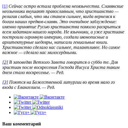
[1]
Сейчас остро встала проблема неоязычества. Славянские
неозычники внушают православным, что христианство —
религия слабых, что мы станем сильнее, когда вернемся к
богам наших предков-славян. Это очевидное заблуждение:
именно принятие Русью христианства помогло раскрыться
всем задаткам нашего народа. Не язычники, а уже христиане
построили огромную империю, создали иконописные и
архитектурные шедевры, написали гениальные книги.
Христианство сделало нас сильнее, талантливее. Но самое
важное — сделало нас милосердными.
[2]
В заповедях Ветхого Завета говорится о суббо те. Для
христиан после воскресения Господа Иисуса Христа таким
днем стало воскресенье. — Ред.
[3]
Поются на Божественной литургии во время мало го
входа с Евангелием. — Ред.
Ваш комментарий