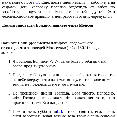
наказание от Бога
[1]
. Еще: шесть дней недели — рабочие, а на
седьмой день человеку полезно отдохнуть от забот по
хозяйству, подумать о Боге и своей душе. Это
человеколюбивое правило, в нем работа и отдых чередуются.
Десять заповедей Божиих, данные через Моисея
Папирус Нэша (фрагменты папируса, содержащего
строки десяти заповедей Моисеевых). Ок. 150-100 года
до н. э.
Я Господь, Бог твой <…>; да не будет у тебя других
богов пред лицом Моим.
Не делай себе кумира и никакого изображения того, что
на небе вверху, и что на земле внизу, и что в воде ниже
земли; не поклоняйся им и не служи им.
Не произноси имени Господа, Бога твоего, напрасно,
ибо Господь не оставит без наказания того, кто
произносит имя Его напрасно.
Помни день субботний
[2]
, чтобы святить его; шесть
дней работай и делай всякие дела твои; а день седьмой