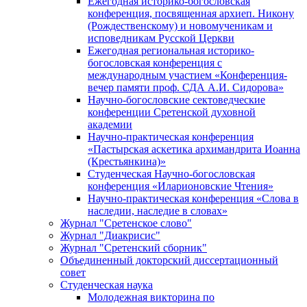
Ежегодная историко-богословская
конференция, посвященная архиеп. Никону
(Рождественскому) и новомученикам и
исповедникам Русской Церкви
Ежегодная региональная историко-
богословская конференция с
международным участием «Конференция-
вечер памяти проф. СДА А.И. Сидорова»
Научно-богословские сектоведческие
конференции Сретенской духовной
академии
Научно-практическая конференция
«Пастырская аскетика архимандрита Иоанна
(Крестьянкина)»
Студенческая Научно-богословская
конференция «Иларионовские Чтения»
Научно-практическая конференция «Cлова в
наследии, наследие в словах»
Журнал "Сретенское слово"
Журнал "Диакрисис"
Журнал "Сретенский сборник"
Объединенный докторский диссертационный
совет
Студенческая наука
Молодежная викторина по