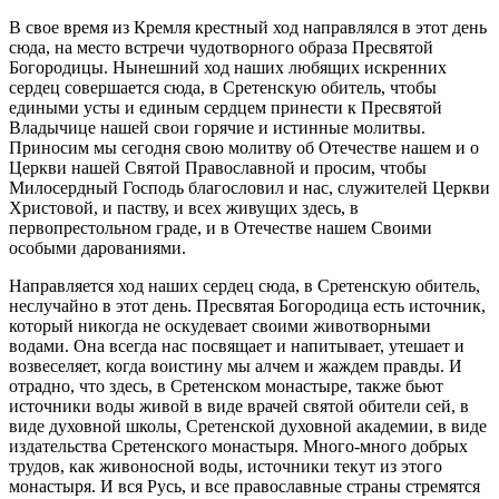
В свое время из Кремля крестный ход направлялся в этот день
сюда, на место встречи чудотворного образа Пресвятой
Богородицы. Нынешний ход наших любящих искренних
сердец совершается сюда, в Сретенскую обитель, чтобы
едиными усты и единым сердцем принести к Пресвятой
Владычице нашей свои горячие и истинные молитвы.
Приносим мы сегодня свою молитву об Отечестве нашем и о
Церкви нашей Святой Православной и просим, чтобы
Милосердный Господь благословил и нас, служителей Церкви
Христовой, и паству, и всех живущих здесь, в
первопрестольном граде, и в Отечестве нашем Своими
особыми дарованиями.
Направляется ход наших сердец сюда, в Сретенскую обитель,
неслучайно в этот день. Пресвятая Богородица есть источник,
который никогда не оскудевает своими животворными
водами. Она всегда нас посвящает и напитывает, утешает и
возвеселяет, когда воистину мы алчем и жаждем правды. И
отрадно, что здесь, в Сретенском монастыре, также бьют
источники воды живой в виде врачей святой обители сей, в
виде духовной школы, Сретенской духовной академии, в виде
издательства Сретенского монастыря. Много-много добрых
трудов, как живоносной воды, источники текут из этого
монастыря. И вся Русь, и все православные страны стремятся