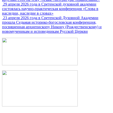
29 апреля 2026 года в Сретенской духовной академии
состоялась научно-практическая конференция «Слова в
наследии, наследие в словах»
23 апреля 2026 года в Сретенской Духовной Академии
прошла Седьмая историко-богословская конференция,
посвященная архиепископу Никону (Рождественскому) и
новомученикам и исповедникам Русской Церкви