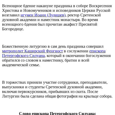
Всенощное бдение накануне праздника в соборе Воскресения
Христова и Новомучеников и исповедников Церкви Русской
возглавил
игумен Иоанн (Лудищев)
, ректор Сретенской
духовной академии и наместник монастыря. Во время
всенощного бдения был прочитан акафист Пресвятой
Богородице.
Божественную литургию в сам день праздника совершил
митрополит Каширский Феогност
в сослужении
епископа
Петергофского Силуана
, который в окончании богослужения
обратился со словом к наместнику, братии и всей
академической семье.
В торжествах приняли участие сотрудники, преподаватели,
выпускники и студенты Сретенской духовной академии,
включая первокурсников, прибывших из скита. После
Литургии была сделана общая фотография на крыльце собора.
Слово епископа Петергофского Силуана: