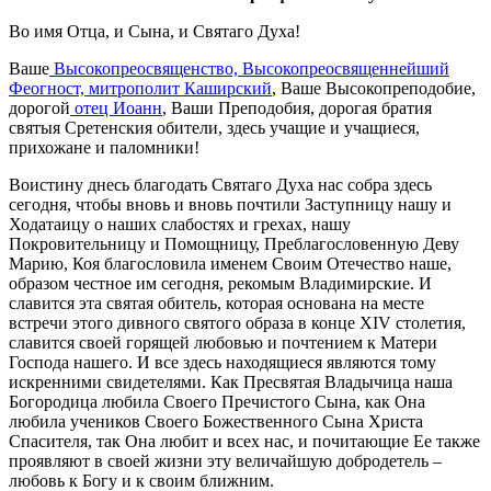
Во имя Отца, и Сына, и Святаго Духа!
Ваше
Высокопреосвященство, Высокопреосвященнейший
Феогност, митрополит Каширский
, Ваше Высокопреподобие,
дорогой
отец Иоанн
, Ваши Преподобия, дорогая братия
святыя Сретенския обители, здесь учащие и учащиеся,
прихожане и паломники!
Воистину днесь благодать Святаго Духа нас собра здесь
сегодня, чтобы вновь и вновь почтили Заступницу нашу и
Ходатаицу о наших слабостях и грехах, нашу
Покровительницу и Помощницу, Преблагословенную Деву
Марию, Коя благословила именем Своим Отечество наше,
образом честное им сегодня, рекомым Владимирские. И
славится эта святая обитель, которая основана на месте
встречи этого дивного святого образа в конце XIV столетия,
славится своей горящей любовью и почтением к Матери
Господа нашего. И все здесь находящиеся являются тому
искренними свидетелями. Как Пресвятая Владычица наша
Богородица любила Своего Пречистого Сына, как Она
любила учеников Своего Божественного Сына Христа
Спасителя, так Она любит и всех нас, и почитающие Ее также
проявляют в своей жизни эту величайшую добродетель –
любовь к Богу и к своим ближним.