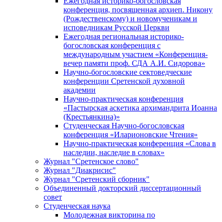
Ежегодная историко-богословская
конференция, посвященная архиеп. Никону
(Рождественскому) и новомученикам и
исповедникам Русской Церкви
Ежегодная региональная историко-
богословская конференция с
международным участием «Конференция-
вечер памяти проф. СДА А.И. Сидорова»
Научно-богословские сектоведческие
конференции Сретенской духовной
академии
Научно-практическая конференция
«Пастырская аскетика архимандрита Иоанна
(Крестьянкина)»
Студенческая Научно-богословская
конференция «Иларионовские Чтения»
Научно-практическая конференция «Cлова в
наследии, наследие в словах»
Журнал "Сретенское слово"
Журнал "Диакрисис"
Журнал "Сретенский сборник"
Объединенный докторский диссертационный
совет
Студенческая наука
Молодежная викторина по