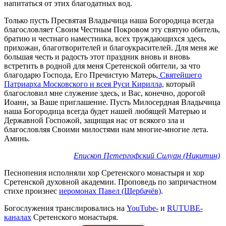
напитаться от этих благодатных вод.
Только пусть Пресвятая Владычица наша Богородица всегда
благословляет Своим Честным Покровом эту святую обитель,
братию и честнаго наместника, всех труждающихся здесь,
прихожан, благотворителей и благоукрасителей. Для меня же
большая честь и радость этот праздник вновь и вновь
встретить в родной для меня Сретенской обители, за что
благодарю Господа, Его Пречистую Матерь,
Святейшего
Патриарха Московского и всея Руси Кирилла,
который
благословил мне служение здесь, и Вас, конечно, дорогой
Иоанн, за Ваше приглашение. Пусть Милосердная Владычица
наша Богородица всегда будет нашей любящей Матерью и
Державной Госпожой, защищая нас от всякого зла и
благословляя Своими милостями нам многие-многие лета.
Аминь.
Епископ Петергофский Силуан (Никитин)
Песнопения исполняли хор Сретенского монастыря и хор
Сретенской духовной академии. Проповедь по запричастном
стихе произнес
иеромонах Павел (Щербачёв)
.
Богослужения транслировались на
YouTube-
и
RUTUBE-
каналах
Сретенского монастыря.