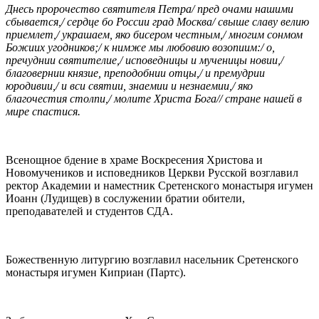
Днесь пророчество святителя Петра/ пред очами нашими
сбывается,/ сердце бо России град Москва/ свыше славу велию
приемлет,/ украшаем, яко бисером честным,/ многим сонмом
Божиих угодников;/ к нимже мы любовию возопиим:/ о,
пречуднии святителие,/ исповедницы и мученицы новии,/
благовернии князие, преподобнии отцы,/ и премудрии
юродивии,/ и вси святии, знаемии и незнаемии,/ яко
благочестия столпи,/ молите Христа Бога// стране нашей в
мире спастися.
Всенощное бдение в храме Воскресения Христова и
Новомучеников и исповедников Церкви Русской возглавил
ректор Академии и наместник Сретенского монастыря игумен
Иоанн (Лудищев) в сослужении братии обители,
преподавателей и студентов СДА.
Божественную литургию возглавил насельник Сретенского
монастыря игумен Киприан (Партс).