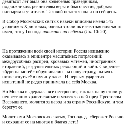
девятьсот лет была она колыбелью праведникам,
подвижникам, ревнителям веры и благочестия, добрым
пастырям и учителям. Таковой остается она и по сей день.
В Собор Московских святых навеки вписаны имена 545
угодников Христовых, однако это лишь известная нам часть
имен, что у Господа
написаны на небесах
(Лк. 10: 20).
На протяжении всей своей истории Россия неизменно
оказывалась в эпицентре масштабных потрясений:
междоусобных распрей, кровавых мятежей, иностранных
вторжений, разрушительных революций и войн. Свирепые
«бури напастей» обрушивались на нашу страну, пытаясь
низвергнуть её в пучину хаоса. И первым удар этих
испытаний не редко принимала на себя Москва.
Но Москва выдержала все нестроения, так как нашу столицу
непрестанно хранят святые и молятся о ней пред Престолом
Всевышнего, молятся за народ и за страну Российскую, и тем
берегут ее.
Молитвами Московских святых, Господь да сбережет Россию
и сохранит ее на многая и благая лета!