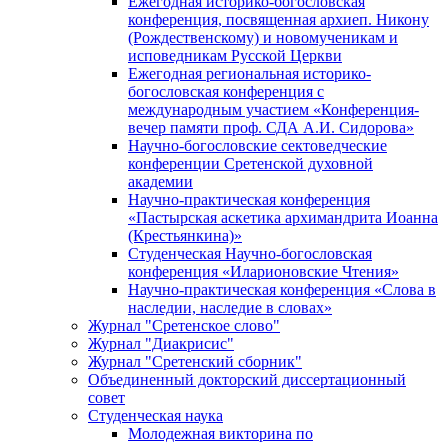
Ежегодная историко-богословская
конференция, посвященная архиеп. Никону
(Рождественскому) и новомученикам и
исповедникам Русской Церкви
Ежегодная региональная историко-
богословская конференция с
международным участием «Конференция-
вечер памяти проф. СДА А.И. Сидорова»
Научно-богословские сектоведческие
конференции Сретенской духовной
академии
Научно-практическая конференция
«Пастырская аскетика архимандрита Иоанна
(Крестьянкина)»
Студенческая Научно-богословская
конференция «Иларионовские Чтения»
Научно-практическая конференция «Cлова в
наследии, наследие в словах»
Журнал "Сретенское слово"
Журнал "Диакрисис"
Журнал "Сретенский сборник"
Объединенный докторский диссертационный
совет
Студенческая наука
Молодежная викторина по