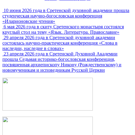
10 июня 2026 года в Сретенской духовной академии прошла
студенческая научно-богословская конференция
«Иларионовские чтения»
6 мая 2026 года в скиту Сретенского монастыря состоялся
круглый стол на тему «Язык. Литература. Православие»
29 апреля 2026 года в Сретенской духовной академии
состоялась научно-практическая конференция «Слова в
наследии, наследие в словах»
23 апреля 2026 года в Сретенской Духовной Академии
прошла Седьмая историко-богословская конференция,
посвященная архиепископу Никону (Рождественскому) и
новомученикам и исповедникам Русской Церкви