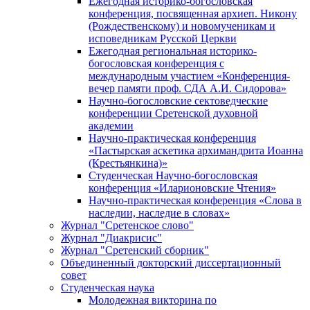
Ежегодная историко-богословская
конференция, посвященная архиеп. Никону
(Рождественскому) и новомученикам и
исповедникам Русской Церкви
Ежегодная региональная историко-
богословская конференция с
международным участием «Конференция-
вечер памяти проф. СДА А.И. Сидорова»
Научно-богословские сектоведческие
конференции Сретенской духовной
академии
Научно-практическая конференция
«Пастырская аскетика архимандрита Иоанна
(Крестьянкина)»
Студенческая Научно-богословская
конференция «Иларионовские Чтения»
Научно-практическая конференция «Cлова в
наследии, наследие в словах»
Журнал "Сретенское слово"
Журнал "Диакрисис"
Журнал "Сретенский сборник"
Объединенный докторский диссертационный
совет
Студенческая наука
Молодежная викторина по