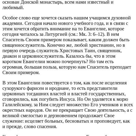
основан Донской монастырь, всем нами известный и
любимый.
Особое слово еще хочется сказать нашим учащимся духовной
академии. Сегодня начало нового учебного года, и в связи с
этим хочется обратить внимание на то Евангелие, которое
сегодня читалось за Литургией (см.: Мк. 3: 6–12). В нем
Спаситель Своим примером показывает, каким должен быть
священнослужитель. Конечно же, любой христианин, но в
первую очередь служитель Христовых Таин, священник,
диакон и церковнослужитель. Казалось бы, что в этом
коротком Евангелии можно почерпнуть? Но там есть
огромная, большая польза, которую нам Спаситель преподает
Своим примером.
В этом Евангелии повествуется о том, как после исцеления
сухорукого фарисеи и иродиане, то есть представители
церковных тогдашних властей и властей государственных,
сговорились, как погубить Иисуса. Но Он удаляется к морю
Галилейскому, за Ним следует множество Его учеников и всех
окрестных народов. Он не прекращает Свою деятельность, а с
великой смелостью и дерзновением продолжает Свое
служение: исцеляет больных, бесноватых и проповедует, как
и прежде, слово спасения.