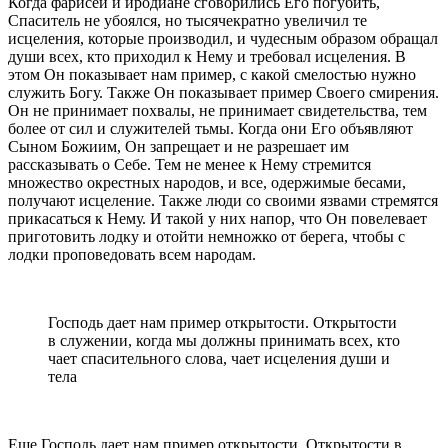
Когда фарисеи и иродиане сговорились Его погубить,
Спаситель не убоялся, но тысячекратно увеличил те
исцеления, которые производил, и чудесным образом обращал
души всех, кто приходил к Нему и требовал исцеления. В
этом Он показывает нам пример, с какой смелостью нужно
служить Богу. Также Он показывает пример Своего смирения.
Он не принимает похвалы, не принимает свидетельства, тем
более от сил и служителей тьмы. Когда они Его объявляют
Сыном Божиим, Он запрещает и не разрешает им
рассказывать о Себе. Тем не менее к Нему стремится
множество окрестных народов, и все, одержимые бесами,
получают исцеление. Также люди со своими язвами стремятся
прикасаться к Нему. И такой у них напор, что Он повелевает
приготовить лодку и отойти немножко от берега, чтобы с
лодки проповедовать всем народам.
Господь дает нам пример открытости. Открытости
в служении, когда мы должны принимать всех, кто
чает спасительного слова, чает исцеления души и
тела
Еще Господь дает нам пример открытости. Открытости в