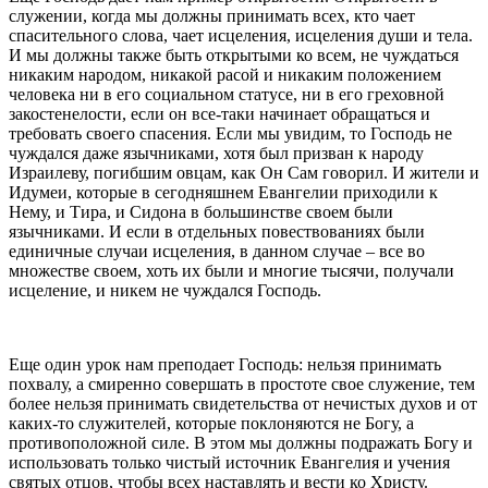
служении, когда мы должны принимать всех, кто чает
спасительного слова, чает исцеления, исцеления души и тела.
И мы должны также быть открытыми ко всем, не чуждаться
никаким народом, никакой расой и никаким положением
человека ни в его социальном статусе, ни в его греховной
закостенелости, если он все-таки начинает обращаться и
требовать своего спасения. Если мы увидим, то Господь не
чуждался даже язычниками, хотя был призван к народу
Израилеву, погибшим овцам, как Он Сам говорил. И жители и
Идумеи, которые в сегодняшнем Евангелии приходили к
Нему, и Тира, и Сидона в большинстве своем были
язычниками. И если в отдельных повествованиях были
единичные случаи исцеления, в данном случае – все во
множестве своем, хоть их были и многие тысячи, получали
исцеление, и никем не чуждался Господь.
Еще один урок нам преподает Господь: нельзя принимать
похвалу, а смиренно совершать в простоте свое служение, тем
более нельзя принимать свидетельства от нечистых духов и от
каких-то служителей, которые поклоняются не Богу, а
противоположной силе. В этом мы должны подражать Богу и
использовать только чистый источник Евангелия и учения
святых отцов, чтобы всех наставлять и вести ко Христу.