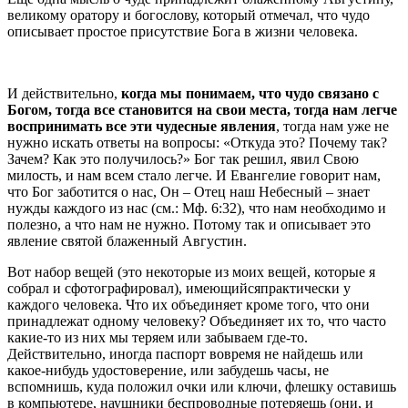
великому оратору и богослову, который отмечал, что чудо
описывает простое присутствие Бога в жизни человека.
И действительно,
когда мы понимаем, что чудо связано с
Богом, тогда все становится на свои места, тогда нам легче
воспринимать все эти чудесные явления
, тогда нам уже не
нужно искать ответы на вопросы: «Откуда это? Почему так?
Зачем? Как это получилось?» Бог так решил, явил Свою
милость, и нам всем стало легче. И Евангелие говорит нам,
что Бог заботится о нас, Он – Отец наш Небесный – знает
нужды каждого из нас (см.: Мф. 6:32), что нам необходимо и
полезно, а что нам не нужно. Потому так и описывает это
явление святой блаженный Августин.
Вот набор вещей (это некоторые из моих вещей, которые я
собрал и сфотографировал), имеющийсяпрактически у
каждого человека. Что их объединяет кроме того, что они
принадлежат одному человеку? Объединяет их то, что часто
какие-то из них мы теряем или забываем где-то.
Действительно, иногда паспорт вовремя не найдешь или
какое-нибудь удостоверение, или забудешь часы, не
вспомнишь, куда положил очки или ключи, флешку оставишь
в компьютере, наушники беспроводные потеряешь (они, и