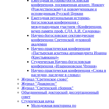
Ежегодная историко-богословская
конференция, посвященная архиеп. Никону
(Рождественскому) и новомученикам и
исповедникам Русской Церкви
Ежегодная региональная историко-
богословская конференция с
международным участием «Конференция-
вечер памяти проф. СДА А.И. Сидорова»
Научно-богословские сектоведческие
конференции Сретенской духовной
академии
Научно-практическая конференция
«Пастырская аскетика архимандрита Иоанна
(Крестьянкина)»
Студенческая Научно-богословская
конференция «Иларионовские Чтения»
Научно-практическая конференция «Cлова в
наследии, наследие в словах»
Журнал "Сретенское слово"
Журнал "Диакрисис"
Журнал "Сретенский сборник"
Объединенный докторский диссертационный
совет
Студенческая наука
Молодежная викторина по