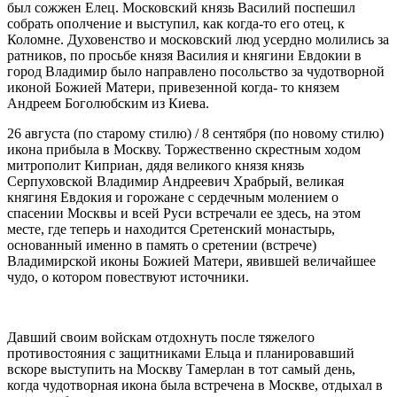
был сожжен Елец. Московский князь Василий поспешил
собрать ополчение и выступил, как когда-то его отец, к
Коломне. Духовенство и московский люд усердно молились за
ратников, по просьбе князя Василия и княгини Евдокии в
город Владимир было направлено посольство за чудотворной
иконой Божией Матери, привезенной когда- то князем
Андреем Боголюбским из Киева.
26 августа (по старому стилю) / 8 сентября (по новому стилю)
икона прибыла в Москву. Торжественно скрестным ходом
митрополит Киприан, дядя великого князя князь
Серпуховской Владимир Андреевич Храбрый, великая
княгиня Евдокия и горожане с сердечным молением о
спасении Москвы и всей Руси встречали ее здесь, на этом
месте, где теперь и находится Сретенский монастырь,
основанный именно в память о сретении (встрече)
Владимирской иконы Божией Матери, явившей величайшее
чудо, о котором повествуют источники.
Давший своим войскам отдохнуть после тяжелого
противостояния с защитниками Ельца и планировавший
вскоре выступить на Москву Тамерлан в тот самый день,
когда чудотворная икона была встречена в Москве, отдыхал в