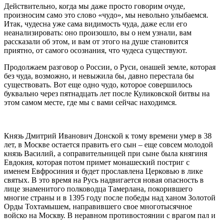
Действительно, когда мы даже просто говорим очуде,
произносим само это слово «чудо», мы невольно улыбаемся.
Итак, чудесна уже сама видимость чуда, даже если его
неанализировать: оно произошло, вы о нем узнали, вам
рассказали об этом, и вам от этого на душе становится
приятно, от самого осознания, что чудеса существуют.
Продолжаем разговор о России, о Руси, онашей земле, которая
без чуда, возможно, и невыжила бы, давно перестала бы
существовать. Вот еще одно чудо, которое совершилось
буквально через пятнадцать лет после Куликовской битвы на
этом самом месте, где мы с вами сейчас находимся.
Князь Дмитрий Иванович Донской к тому времени умер в 38
лет, в Москве остается править его сын – еще совсем молодой
князь Василий, а соправительницей при сыне была княгиня
Евдокия, которая потом примет монашеский постриг с
именем Евфросиния и будет прославлена Церковью в лике
святых. В это время на Русь надвигается новая опасность в
лице знаменитого полководца Тамерлана, покорившего
многие страны и в 1395 году после победы над ханом Золотой
Орды Тохтамышем, направившего свое многотысячное
войско на Москву. В неравном противостоянии с врагом пал и