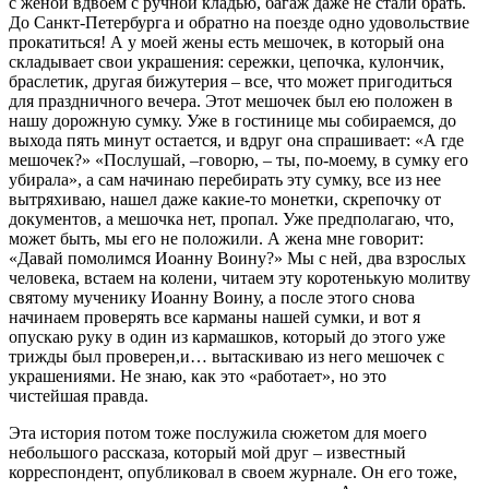
с женой вдвоем с ручной кладью, багаж даже не стали брать.
До Санкт-Петербурга и обратно на поезде одно удовольствие
прокатиться! А у моей жены есть мешочек, в который она
складывает свои украшения: сережки, цепочка, кулончик,
браслетик, другая бижутерия – все, что может пригодиться
для праздничного вечера. Этот мешочек был ею положен в
нашу дорожную сумку. Уже в гостинице мы собираемся, до
выхода пять минут остается, и вдруг она спрашивает: «А где
мешочек?» «Послушай, –говорю, – ты, по-моему, в сумку его
убирала», а сам начинаю перебирать эту сумку, все из нее
вытряхиваю, нашел даже какие-то монетки, скрепочку от
документов, а мешочка нет, пропал. Уже предполагаю, что,
может быть, мы его не положили. А жена мне говорит:
«Давай помолимся Иоанну Воину?» Мы с ней, два взрослых
человека, встаем на колени, читаем эту коротенькую молитву
святому мученику Иоанну Воину, а после этого снова
начинаем проверять все карманы нашей сумки, и вот я
опускаю руку в один из кармашков, который до этого уже
трижды был проверен,и… вытаскиваю из него мешочек с
украшениями. Не знаю, как это «работает», но это
чистейшая правда.
Эта история потом тоже послужила сюжетом для моего
небольшого рассказа, который мой друг – известный
корреспондент, опубликовал в своем журнале. Он его тоже,