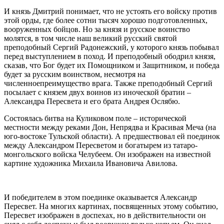
И князь Дмитрий понимает, что не устоять его войску против
этой орды, где более сотни тысяч хорошо подготовленных,
вооруженных бойцов. Но за князя и русское воинство
молятся, в том числе наш великий русский святой
преподобный Сергий Радонежский, у которого князь побывал
перед выступлением в поход. И преподобный ободрил князя,
сказав, что Бог будет их Помощником и Защитником, и победа
будет за русским воинством, несмотря на
численноепреимущество врага. Также преподобный Сергий
посылает с князем двух воинов из иноческой братии –
Александра Пересвета и его брата Андрея Ослябю.
Состоялась битва на Куликовом поле – исторической
местности между реками Дон, Непрядва и Красивая Меча (на
юго-востоке Тульской области). А предшествовал ей поединок
между Александром Пересветом и богатырем из татаро-
монгольского войска Челубеем. Он изображен на известной
картине художника Михаила Ивановича Авилова.
И победителем в этом поединке оказывается Александр
Пересвет. На многих картинах, посвященных этому событию,
Пересвет изображен в доспехах, но в действительности он