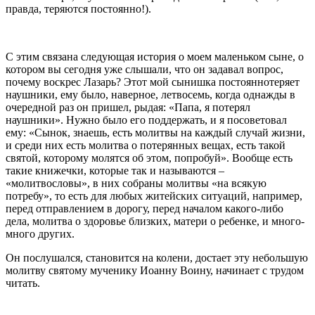
правда, теряются постоянно!).
С этим связана следующая история о моем маленьком сыне, о
котором вы сегодня уже слышали, что он задавал вопрос,
почему воскрес Лазарь? Этот мой сынишка постояннотеряет
наушники, ему было, наверное, летвосемь, когда однажды в
очередной раз он пришел, рыдая: «Папа, я потерял
наушники». Нужно было его поддержать, и я посоветовал
ему: «Сынок, знаешь, есть молитвы на каждый случай жизни,
и среди них есть молитва о потерянных вещах, есть такой
святой, которому молятся об этом, попробуй». Вообще есть
такие книжечки, которые так и называются –
«молитвословы», в них собраны молитвы «на всякую
потребу», то есть для любых житейских ситуаций, например,
перед отправлением в дорогу, перед началом какого-либо
дела, молитва о здоровье близких, матери о ребенке, и много-
много других.
Он послушался, становится на колени, достает эту небольшую
молитву святому мученику Иоанну Воину, начинает с трудом
читать.