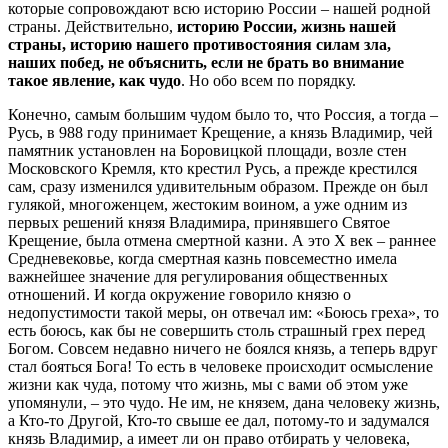
которые сопровождают всю историю России – нашей родной
страны. Действительно,
историю России, жизнь нашей
страны, историю нашего противостояния силам зла,
наших побед, не объяснить, если не брать во внимание
такое явление, как чудо
. Но обо всем по порядку.
Конечно, самым большим чудом было то, что Россия, а тогда –
Русь, в 988 году принимает Крещение, а князь Владимир, чей
памятник установлен на Боровицкой площади, возле стен
Московского Кремля, кто крестил Русь, а прежде крестился
сам, сразу изменился удивительным образом. Прежде он был
гулякой, многоженцем, жестоким воином, а уже одним из
первых решений князя Владимира, принявшего Святое
Крещение, была отмена смертной казни. А это Х век – раннее
Средневековье, когда смертная казнь повсеместно имела
важнейшее значение для регулирования общественных
отношений. И когда окружение говорило князю о
недопустимости такой меры, он отвечал им: «Боюсь греха», то
есть боюсь, как бы не совершить столь страшный грех перед
Богом. Совсем недавно ничего не боялся князь, а теперь вдруг
стал бояться Бога! То есть в человеке происходит осмысление
жизни как чуда, потому что жизнь, мы с вами об этом уже
упомянули, – это чудо. Не им, не князем, дана человеку жизнь,
а Кто-то Другой, Кто-то свыше ее дал, потому-то и задумался
князь Владимир, а имеет ли он право отбирать у человека,