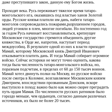
даже преступившего закон, данную ему Богом жизнь.
Проходят века. Русь переживает тяжелое время татаро-
монгольского ига, оказавшись под властью ханов Золотой
орды. Русские князья платили им дань, набеги татаро-
монголов сопровождались пожарами,разрушением городов,
людей угоняли в плен, многие погибали. Но постепенно год
за годом Русь начинает восстанавливаться, крепнущее
Московское государство стремится объединить другие
княжества, в Орде же, напротив, наступает период
междоусобиц. В результате одной из них к власти приходит
Мамай, которому Московский князь Дмитрий Иванович
отказывается платить дань. И тогда Мамай собирает огромное
войско. Сейчас историки не могут точно оценить, какова
тогда была численность татаро-монгольского войска, но,
поразным подсчетам, в пределах от 60 до 150 тысяч воинов.
Мамай хотел двинуть полки на Москву, но русское войско
после смотра в Коломне, возглавляемое Московским князем
Дмитрием, впоследствии прозванным Донским, вскоре
выступило в поход: важно было как можно скорее преградить
путь ордам Мамая. По численности русских ратников было
гораздо меньше, чем ордынцев, согласно данным различных
источников, их было не более 20 тысяч.