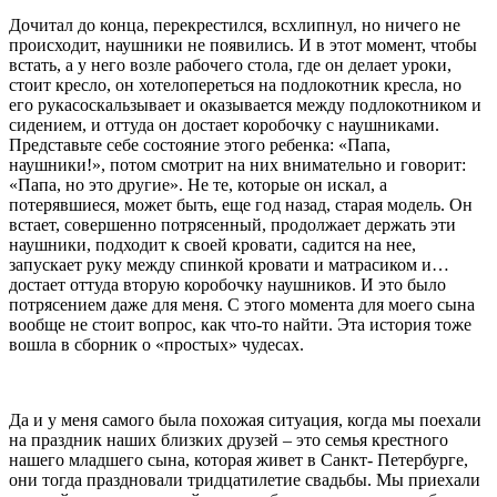
Дочитал до конца, перекрестился, всхлипнул, но ничего не
происходит, наушники не появились. И в этот момент, чтобы
встать, а у него возле рабочего стола, где он делает уроки,
стоит кресло, он хотелопереться на подлокотник кресла, но
его рукасоскальзывает и оказывается между подлокотником и
сидением, и оттуда он достает коробочку с наушниками.
Представьте себе состояние этого ребенка: «Папа,
наушники!», потом смотрит на них внимательно и говорит:
«Папа, но это другие». Не те, которые он искал, а
потерявшиеся, может быть, еще год назад, старая модель. Он
встает, совершенно потрясенный, продолжает держать эти
наушники, подходит к своей кровати, садится на нее,
запускает руку между спинкой кровати и матрасиком и…
достает оттуда вторую коробочку наушников. И это было
потрясением даже для меня. С этого момента для моего сына
вообще не стоит вопрос, как что-то найти. Эта история тоже
вошла в сборник о «простых» чудесах.
Да и у меня самого была похожая ситуация, когда мы поехали
на праздник наших близких друзей – это семья крестного
нашего младшего сына, которая живет в Санкт- Петербурге,
они тогда праздновали тридцатилетие свадьбы. Мы приехали