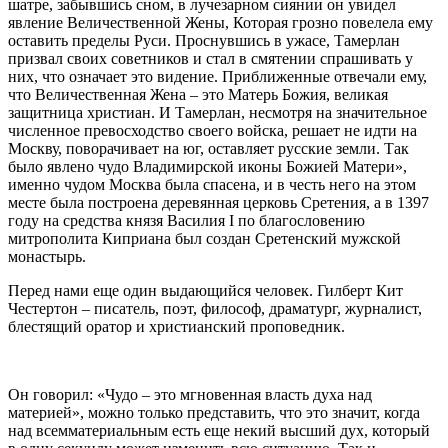
шатре, забывшись сном, в лучезарном сиянии он увидел
явление Величественной Жены, Которая грозно повелела ему
оставить пределы Руси. Проснувшись в ужасе, Тамерлан
призвал своих советников и стал в смятении спрашивать у
них, что означает это видение. Приближенные отвечали ему,
что Величественная Жена – это Матерь Божия, великая
защитница христиан. И Тамерлан, несмотря на значительное
численное превосходство своего войска, решает не идти на
Москву, поворачивает на юг, оставляет русские земли. Так
было явлено чудо Владимирской иконы Божией Матери»,
именно чудом Москва была спасена, и в честь него на этом
месте была построена деревянная церковь Сретения, а в 1397
году на средства князя Василия I по благословению
митрополита Киприана был создан Сретенский мужской
монастырь.
Перед нами еще один выдающийся человек. Гилберт Кит
Честертон – писатель, поэт, философ, драматург, журналист,
блестящий оратор и христианский проповедник.
Он говорил: «Чудо – это мгновенная власть духа над
материей», можно только представить, что это значит, когда
над всемматериальным есть еще некий высший дух, который