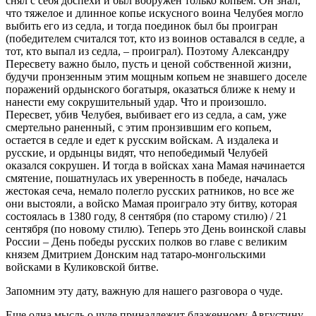
снял с себя доспехи и был вооружен только копьем. Он знал,
что тяжелое и длинное копье искусного воина Челубея могло
выбить его из седла, и тогда поединок был бы проигран
(победителем считался тот, кто из воинов оставался в седле, а
тот, кто выпал из седла, – проиграл). Поэтому Александру
Пересвету важно было, пусть и ценой собственной жизни,
будучи пронзенным этим мощным копьем не знавшего доселе
поражений ордынского богатыря, оказаться ближе к нему и
нанести ему сокрушительный удар. Что и произошло.
Пересвет, убив Челубея, выбивает его из седла, а сам, уже
смертельно раненный, с этим пронзившим его копьем,
остается в седле и едет к русским войскам. А издалека и
русские, и ордынцы видят, что непобедимый Челубей
оказался сокрушен. И тогда в войсках хана Мамая начинается
смятение, пошатнулась их уверенность в победе, началась
жестокая сеча, немало полегло русских ратников, но все же
они выстояли, а войско Мамая проиграло эту битву, которая
состоялась в 1380 году, 8 сентября (по старому стилю) / 21
сентября (по новому стилю). Теперь это День воинской славы
России – День победы русских полков во главе с великим
князем Дмитрием Донским над татаро-монгольскими
войсками в Куликовской битве.
Запомним эту дату, важную для нашего разговора о чуде.
Еще одна мысль о чуде принадлежит блаженному Августину,