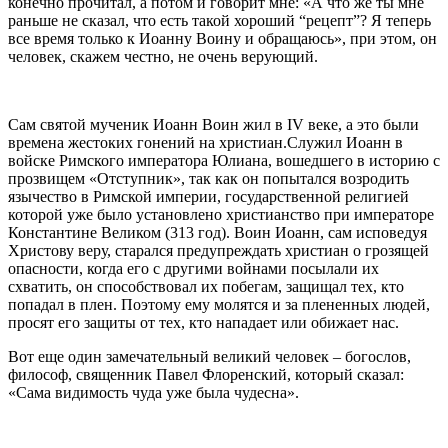
конечно прочитал, а потом и говорит мне: «А что же ты мне
раньше не сказал, что есть такой хороший “рецепт”? Я теперь
все время только к Иоанну Воину и обращаюсь», при этом, он
человек, скажем честно, не очень верующий.
Сам святой мученик Иоанн Воин жил в IV веке, а это были
времена жестоких гонений на христиан.Служил Иоанн в
войске Римского императора Юлиана, вошедшего в историю с
прозвищем «Отступник», так как он попытался возродить
язычество в Римской империи, государственной религией
которой уже было установлено христианство при императоре
Константине Великом (313 год). Воин Иоанн, сам исповедуя
Христову веру, старался предупреждать христиан о грозящей
опасности, когда его с другими войнами посылали их
схватить, он способствовал их побегам, защищал тех, кто
попадал в плен. Поэтому ему молятся и за плененных людей,
просят его защиты от тех, кто нападает или обижает нас.
Вот еще один замечательный великий человек – богослов,
философ, священник Павел Флоренский, который сказал:
«Сама видимость чуда уже была чудесна».