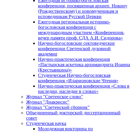
Ежегодная историко-богословская
конференция, посвященная архиеп. Никону
(Рождественскому) и новомученикам и
исповедникам Русской Церкви
Ежегодная региональная историко-
богословская конференция с
международным участием «Конференция-
вечер памяти проф. СДА А.И. Сидорова»
Научно-богословские сектоведческие
конференции Сретенской духовной
академии
Научно-практическая конференция
«Пастырская аскетика архимандрита Иоанна
(Крестьянкина)»
Студенческая Научно-богословская
конференция «Иларионовские Чтения»
Научно-практическая конференция «Cлова в
наследии, наследие в словах»
Журнал "Сретенское слово"
Журнал "Диакрисис"
Журнал "Сретенский сборник"
Объединенный докторский диссертационный
совет
Студенческая наука
Молодежная викторина по