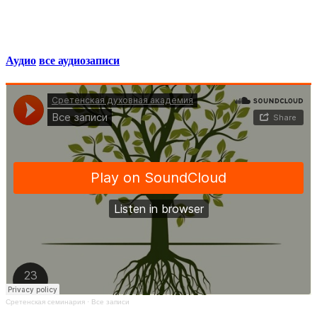
Аудио
все аудиозаписи
Сретенская семинария
·
Все записи