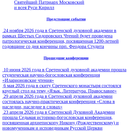
Святейший Патриарх Московский
и всея Руси Кирилл
Предстоящие события
24 ноября 2026 года в Сретенской духовной академии в
рамках Шестых Сидоровских Чтений будет проведена
патрологическая конференция, посвященная 1200-летней
годовщине со дня кончины прп. Феодора Студита
Прошедшие конференции
10 июня 2026 года в Сретенской духовной академии прошла
студенческая научно-богословская конференция
«Иларионовские чтения»
6 мая 2026 года в скиту Сретенского монастыря состоялся
круглый стол на тему «Язык. Литература. Православие»
29 апреля 2026 года в Сретенской духовной академии
состоялась научно-практическая конференция «Слова в
наследии, наследие в словах»
23 апреля 2026 года в Сретенской Духовной Академии
прошла Седьмая историко-богословская конференция,
посвященная архиепископу Никону (Рождественскому) и
новомученикам и исповедникам Русской Церкви