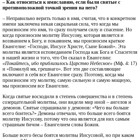
– Как относиться к имяславию, если были святые с
противоположной точкой зрения на него?
– Неправильно верить только в имя, считая, что в конкретном
имени заключена некая сакральная сила, что когда мы
произносим это имя, то сразу получаем силу и спасение. Но
когда произносим молитву Иисусову, которая является и
воззванием к Богу, и покаянием, мы произносим краткое
Евангелие: «Господи, Иисусе Христе, Сыне Божий». Эта
молитва является исповеданием Господа как Бога и Спасителя
в нашей жизни и того, что Он сказал в Евангелии:
«Покайтесь, ибо приблизилось Царство Небесное»
(Мф. 4: 17)
и «Помилуй мя, грешнаго». Вот эти две составляющие
включают в себя все Евангелие сразу. Поэтому, когда мы
произносим эту молитву, самую сильную и самую мощную,
мы произносим все Евангелие.
Когда святые восходили в степень совершенства и в степень
созерцательной молитвы, они видели мир иной – ангелов и
демонов. Святые спрашивали у демонов: «Чего вы больше
всего боитесь?» Демоны отвечали, что больше всего боятся
молитву Иисусову, потому что она является для них самым
страшным бичом – Евангелием слова Божия.
Больше всего бесы боятся молитвы Иисусовой, но при каком