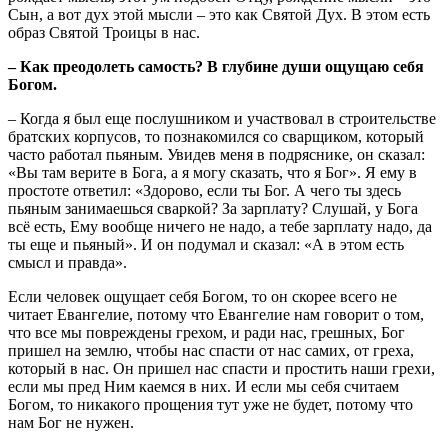
Сын, а вот дух этой мысли – это как Святой Дух. В этом есть
образ Святой Троицы в нас.
– Как преодолеть самость? В глубине души ощущаю себя
Богом.
– Когда я был еще послушником и участвовал в строительстве
братских корпусов, то познакомился со сварщиком, который
часто работал пьяным. Увидев меня в подряснике, он сказал:
«Вы там верите в Бога, а я могу сказать, что я Бог». Я ему в
простоте ответил: «Здорово, если ты Бог. А чего ты здесь
пьяным занимаешься сваркой? За зарплату? Слушай, у Бога
всё есть, Ему вообще ничего не надо, а тебе зарплату надо, да
ты еще и пьяный». И он подумал и сказал: «А в этом есть
смысл и правда».
Если человек ощущает себя Богом, то он скорее всего не
читает Евангелие, потому что Евангелие нам говорит о том,
что все мы повреждены грехом, и ради нас, грешных, Бог
пришел на землю, чтобы нас спасти от нас самих, от греха,
который в нас. Он пришел нас спасти и простить наши грехи,
если мы пред Ним каемся в них. И если мы себя считаем
Богом, то никакого прощения тут уже не будет, потому что
нам Бог не нужен.