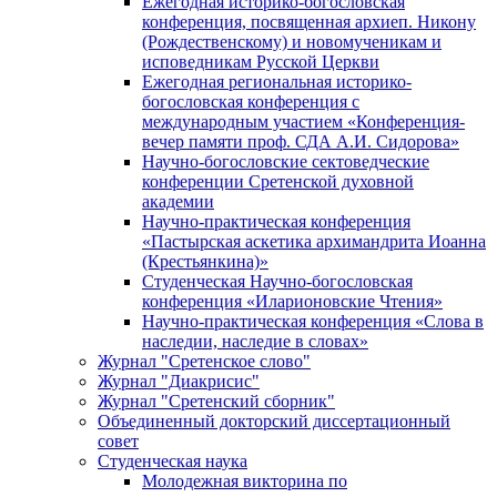
Ежегодная историко-богословская
конференция, посвященная архиеп. Никону
(Рождественскому) и новомученикам и
исповедникам Русской Церкви
Ежегодная региональная историко-
богословская конференция с
международным участием «Конференция-
вечер памяти проф. СДА А.И. Сидорова»
Научно-богословские сектоведческие
конференции Сретенской духовной
академии
Научно-практическая конференция
«Пастырская аскетика архимандрита Иоанна
(Крестьянкина)»
Студенческая Научно-богословская
конференция «Иларионовские Чтения»
Научно-практическая конференция «Cлова в
наследии, наследие в словах»
Журнал "Сретенское слово"
Журнал "Диакрисис"
Журнал "Сретенский сборник"
Объединенный докторский диссертационный
совет
Студенческая наука
Молодежная викторина по