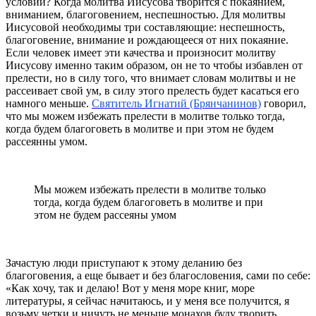
условии? Когда молитва Иисусова творится с покаянием,
вниманием, благоговением, неспешностью. Для молитвы
Иисусовой необходимы три составляющие: неспешность,
благоговение, внимание и рождающееся от них покаяние.
Если человек имеет эти качества и произносит молитву
Иисусову именно таким образом, он не то чтобы избавлен от
прелести, но в силу того, что внимает словам молитвы и не
рассеивает свой ум, в силу этого прелесть будет касаться его
намного меньше.
Святитель Игнатий (Брянчанинов)
говорил,
что мы можем избежать прелести в молитве только тогда,
когда будем благоговеть в молитве и при этом не будем
рассеянны умом.
Мы можем избежать прелести в молитве только
тогда, когда будем благоговеть в молитве и при
этом не будем рассеяны умом
Зачастую люди приступают к этому деланию без
благоговения, а еще бывает и без благословения, сами по себе:
«Как хочу, так и делаю! Вот у меня море книг, море
литературы, я сейчас начитаюсь, и у меня все получится, я
возьму четки и ничуть не меньше монахов буду творить