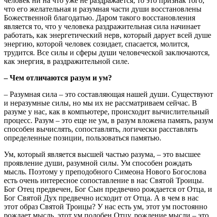
человек ни на что уже не раздражается, то это признак того,
что его желательная и разумная части души восстановлены
Божественной благодатью. Даром такого восстановления
является то, что у человека раздражительная сила начинает
работать, как энергетический нерв, который дарует всей душе
энергию, которой человек созидает, спасается, молится,
трудится. Все силы и сферы души человеческой заключаются,
как энергия, в раздражительной силе.
– Чем отличаются разум и ум?
– Разумная сила – это составляющая нашей души. Существуют
и неразумные силы, но мы их не рассматриваем сейчас. В
разуме у нас, как в компьютере, происходит вычислительный
процесс. Разум – это еще не ум, в разум вложена память, разум
способен вычислять, сопоставлять, логически расставлять
определенные позиции, пользоваться памятью.
Ум, который является высшей частью разума, – это высшее
проявление души, разумной силы. Ум способен рождать
мысль. Поэтому у преподобного Симеона Нового Богослова
есть очень интересное сопоставление в нас Святой Троицы.
Бог Отец предвечен, Бог Сын предвечно рождается от Отца, и
Бог Святой Дух предвечно исходит от Отца. А в чем в нас
этот образ Святой Троицы? У нас есть ум, этот ум постоянно
рождает мысль, этот ум подобен Отцу, рождение мысли – это