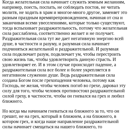
Когда желательная сила начинает служить земным желаниям,
например, поесть, поспать, не соблюдать постов, не читать
молитв, не ходить в храм и многое-много другое, заменяет это
разным праздным времяпрепровождением, начиная от сна и
заканчивая всеми увеселениями, которые только существуют,
тогда вспыхивает раздражительность, потому что желательная
сила расслаблена, соответственно желает и не получает.
Раздражительная сила тут же дает негативную энергию всей
душе, в частности и разуму, и разумная сила начинает
подчиняться желательной и раздражительной. И разумная
сила подключает разум, подключает ум, чтобы перестроить
свою жизнь так, чтобы удовлетворить данную страсть. И
удовлетворяет ее. И в этом случае происходит падение, а
раздражительная сила все более и более укрепляется в
негативном служении душе. Ведь раздражительная сила
создана Богом после грехопадения человека, потому как
Господь, не желая, чтобы человек погиб во грехе, даровал эту
силу для того, чтобы человек противостоял раздражительной
силой греху, в частности, чтобы он гневался на грех и любил
ближнего.
Но когда мы начинаем гневаться на ближнего за то, что он
грешит, не на грех, который в ближнем, а на ближнего, в
котором грех, и когда наше направление раздражительной
силы начинает смещаться на нашего ближнего, то