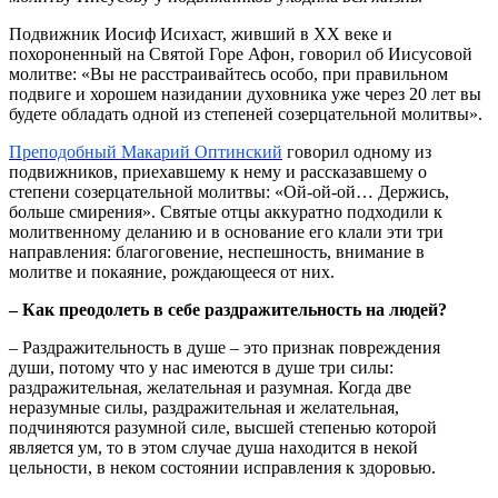
Подвижник Иосиф Исихаст, живший в XX веке и
похороненный на Святой Горе Афон, говорил об Иисусовой
молитве: «Вы не расстраивайтесь особо, при правильном
подвиге и хорошем назидании духовника уже через 20 лет вы
будете обладать одной из степеней созерцательной молитвы».
Преподобный Макарий Оптинский
говорил одному из
подвижников, приехавшему к нему и рассказавшему о
степени созерцательной молитвы: «Ой-ой-ой… Держись,
больше смирения». Святые отцы аккуратно подходили к
молитвенному деланию и в основание его клали эти три
направления: благоговение, неспешность, внимание в
молитве и покаяние, рождающееся от них.
– Как преодолеть в себе раздражительность на людей?
– Раздражительность в душе – это признак повреждения
души, потому что у нас имеются в душе три силы:
раздражительная, желательная и разумная. Когда две
неразумные силы, раздражительная и желательная,
подчиняются разумной силе, высшей степенью которой
является ум, то в этом случае душа находится в некой
цельности, в неком состоянии исправления к здоровью.