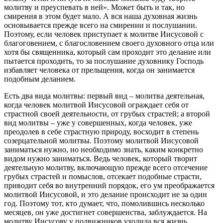
молитву и преуспевать в ней». Может быть и так, но
смирения в этом будет мало. А вся наша духовная жизнь
основывается прежде всего на смирении и послушании.
Поэтому, если человек приступает к молитве Иисусовой с
благоговением, с благословением своего духовного отца или
хотя бы священника, который сам проходит это делание или
пытается проходить, то за послушание духовнику Господь
избавляет человека от прельщения, когда он занимается
подобным деланием.
Есть два вида молитвы: первый вид – молитва деятельная,
когда человек молитвой Иисусовой ограждает себя от
страстной своей деятельности, от грубых страстей; а второй
вид молитвы – уже у совершенных, когда человек, уже
преодолев в себе страстную природу, восходит в степень
созерцательной молитвы. Поэтому молитвой Иисусовой
заниматься нужно, но необходимо знать, каким конкретно
видом нужно заниматься. Ведь человек, который творит
деятельную молитву, включающую прежде всего отсечение
грубых страстей и помыслов, отсекает подобные страсти,
приводит себя во внутренний порядок, его ум преображается
молитвой Иисусовой, и это делание происходит не за один
год. Поэтому тот, кто думает, что, помолившись несколько
месяцев, он уже достигнет совершенства, заблуждается. На
молитву Иисусову у подвижников уходила вся жизнь.