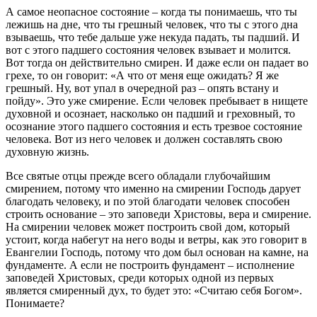
А самое неопасное состояние – когда ты понимаешь, что ты
лежишь на дне, что ты грешный человек, что ты с этого дна
взываешь, что тебе дальше уже некуда падать, ты падший. И
вот с этого падшего состояния человек взывает и молится.
Вот тогда он действительно смирен. И даже если он падает во
грехе, то он говорит: «А что от меня еще ожидать? Я же
грешный. Ну, вот упал в очередной раз – опять встану и
пойду». Это уже смирение. Если человек пребывает в нищете
духовной и осознает, насколько он падший и греховный, то
осознание этого падшего состояния и есть трезвое состояние
человека. Вот из него человек и должен составлять свою
духовную жизнь.
Все святые отцы прежде всего обладали глубочайшим
смирением, потому что именно на смирении Господь дарует
благодать человеку, и по этой благодати человек способен
строить основание – это заповеди Христовы, вера и смирение.
На смирении человек может построить свой дом, который
устоит, когда набегут на него воды и ветры, как это говорит в
Евангелии Господь, потому что дом был основан на камне, на
фундаменте. А если не построить фундамент – исполнение
заповедей Христовых, среди которых одной из первых
является смиренный дух, то будет это: «Считаю себя Богом».
Понимаете?