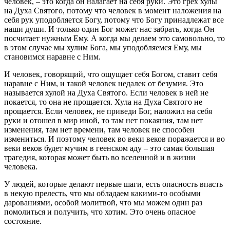
человек, – это когда он налагает на себя руки. Это грех хулы
на Духа Святого, потому что человек в момент наложения на
себя рук уподобляется Богу, потому что Богу принадлежат все
наши души. И только один Бог может нас забрать, когда Он
посчитает нужным Ему. А когда мы делаем это самовольно, то
в этом случае мы хулим Бога, мы уподобляемся Ему, мы
становимся наравне с Ним.
И человек, говорящий, что ощущает себя Богом, ставит себя
наравне с Ним, и такой человек недалек от безумия. Это
называется хулой на Духа Святого. Если человек в ней не
покается, то она не прощается. Хула на Духа Святого не
прощается. Если человек, не приведи Бог, наложил на себя
руки и отошел в мир иной, то там нет покаяния, там нет
изменения, там нет времени, там человек не способен
измениться. И поэтому человек во веки веков поражается и во
веки веков будет мучим в геенском аду – это самая большая
трагедия, которая может быть во вселенной и в жизни
человека.
У людей, которые делают первые шаги, есть опасность впасть
в некую прелесть, что мы обладаем какими-то особыми
дарованиями, особой молитвой, что мы можем один раз
помолиться и получить, что хотим. Это очень опасное
состояние.