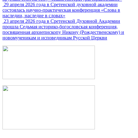
29 апреля 2026 года в Сретенской духовной академии
состоялась научно-практическая конференция «Слова в
наследии, наследие в словах»
23 апреля 2026 года в Сретенской Духовной Академии
прошла Седьмая историко-богословская конференция,
посвященная архиепископу Никону (Рождественскому) и
новомученикам и исповедникам Русской Церкви