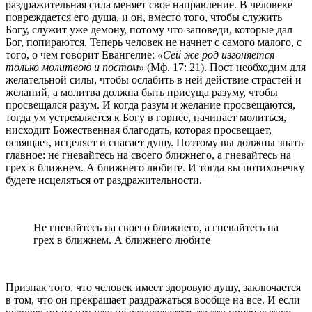
раздражительная сила меняет свое направление. В человеке
повреждается его душа, и он, вместо того, чтобы служить
Богу, служит уже демону, потому что заповеди, которые дал
Бог, попираются. Теперь человек не начнет с самого малого, с
того, о чем говорит Евангелие:
«Сей же род изгоняется
только молитвою и постом»
(Мф. 17: 21). Пост необходим для
желательной силы, чтобы ослабить в ней действие страстей и
желаний, а молитва должна быть присуща разуму, чтобы
просвещался разум. И когда разум и желание просвещаются,
тогда ум устремляется к Богу в горнее, начинает молиться,
нисходит Божественная благодать, которая просвещает,
освящает, исцеляет и спасает душу. Поэтому вы должны знать
главное: не гневайтесь на своего ближнего, а гневайтесь на
грех в ближнем. А ближнего любите. И тогда вы потихонечку
будете исцеляться от раздражительности.
Не гневайтесь на своего ближнего, а гневайтесь на
грех в ближнем. А ближнего любите
Признак того, что человек имеет здоровую душу, заключается
в том, что он прекращает раздражаться вообще на все. И если