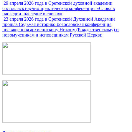
29 апреля 2026 года в Сретенской духовной академии
состоялась научно-практическая конференция «Слова в
наследии, наследие в словах»
23 апреля 2026 года в Сретенской Духовной Академии
прошла Седьмая историко-богословская конференция,
посвященная архиепископу Никону (Рождественскому) и
новомученикам и исповедникам Русской Церкви