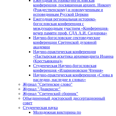
Ежегодная историко-богословская
конференция, посвященная архиеп. Никону
(Рождественскому) и новомученикам и
исповедникам Русской Церкви
Ежегодная региональная историко-
богословская конференция с
международным участием «Конференция-
вечер памяти проф. СДА А.И. Сидорова»
Научно-богословские сектоведческие
конференции Сретенской духовной
академии
Научно-практическая конференция
«Пастырская аскетика архимандрита Иоанна
(Крестьянкина)»
Студенческая Научно-богословская
конференция «Иларионовские Чтения»
Научно-практическая конференция «Cлова в
наследии, наследие в словах»
Журнал "Сретенское слово"
Журнал "Диакрисис"
Журнал "Сретенский сборник"
Объединенный докторский диссертационный
совет
Студенческая наука
Молодежная викторина по