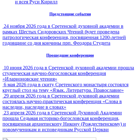
и всея Руси Кирилл
Предстоящие события
24 ноября 2026 года в Сретенской духовной академии в
рамках Шестых Сидоровских Чтений будет проведена
патрологическая конференция, посвященная 1200-летней
годовщине со дня кончины прп. Феодора Студита
Прошедшие конференции
10 июня 2026 года в Сретенской духовной академии прошла
студенческая научно-богословская конференция
«Иларионовские чтения»
6 мая 2026 года в скиту Сретенского монастыря состоялся
круглый стол на тему «Язык. Литература. Православие»
29 апреля 2026 года в Сретенской духовной академии
состоялась научно-практическая конференция «Слова в
наследии, наследие в словах»
23 апреля 2026 года в Сретенской Духовной Академии
прошла Седьмая историко-богословская конференция,
посвященная архиепископу Никону (Рождественскому) и
новомученикам и исповедникам Русской Церкви