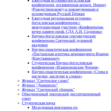
Ежегодная историко-богословская
конференция, посвященная архиеп. Никону
(Рождественскому) и новомученикам и
исповедникам Русской Церкви
Ежегодная региональная историко-
богословская конференция с
международным участием «Конференция-
вечер памяти проф. СДА А.И. Сидорова»
Научно-богословские сектоведческие
конференции Сретенской духовной
академии
Научно-практическая конференция
«Пастырская аскетика архимандрита Иоанна
(Крестьянкина)»
Студенческая Научно-богословская
конференция «Иларионовские Чтения»
Научно-практическая конференция «Cлова в
наследии, наследие в словах»
Журнал "Сретенское слово"
Журнал "Диакрисис"
Журнал "Сретенский сборник"
Объединенный докторский диссертационный
совет
Студенческая наука
Молодежная викторина по