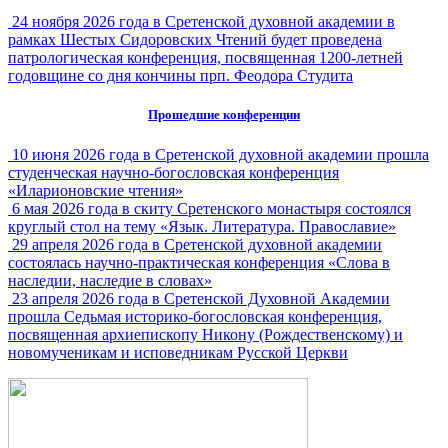
24 ноября 2026 года в Сретенской духовной академии в
рамках Шестых Сидоровских Чтений будет проведена
патрологическая конференция, посвященная 1200-летней
годовщине со дня кончины прп. Феодора Студита
Прошедшие конференции
10 июня 2026 года в Сретенской духовной академии прошла
студенческая научно-богословская конференция
«Иларионовские чтения»
6 мая 2026 года в скиту Сретенского монастыря состоялся
круглый стол на тему «Язык. Литература. Православие»
29 апреля 2026 года в Сретенской духовной академии
состоялась научно-практическая конференция «Слова в
наследии, наследие в словах»
23 апреля 2026 года в Сретенской Духовной Академии
прошла Седьмая историко-богословская конференция,
посвященная архиепископу Никону (Рождественскому) и
новомученикам и исповедникам Русской Церкви