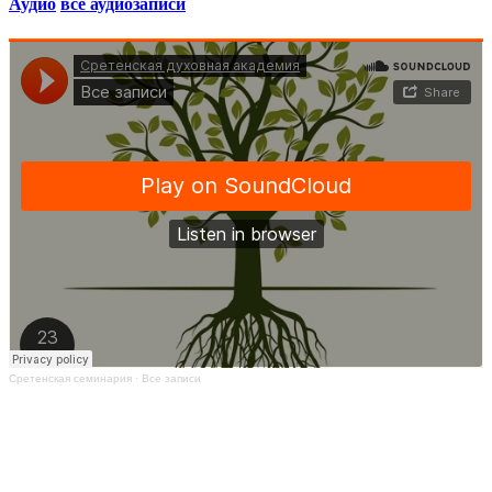
Аудио
все аудиозаписи
Сретенская семинария
·
Все записи