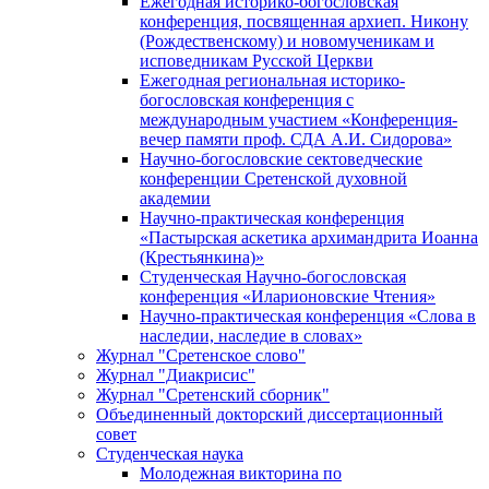
Ежегодная историко-богословская
конференция, посвященная архиеп. Никону
(Рождественскому) и новомученикам и
исповедникам Русской Церкви
Ежегодная региональная историко-
богословская конференция с
международным участием «Конференция-
вечер памяти проф. СДА А.И. Сидорова»
Научно-богословские сектоведческие
конференции Сретенской духовной
академии
Научно-практическая конференция
«Пастырская аскетика архимандрита Иоанна
(Крестьянкина)»
Студенческая Научно-богословская
конференция «Иларионовские Чтения»
Научно-практическая конференция «Cлова в
наследии, наследие в словах»
Журнал "Сретенское слово"
Журнал "Диакрисис"
Журнал "Сретенский сборник"
Объединенный докторский диссертационный
совет
Студенческая наука
Молодежная викторина по