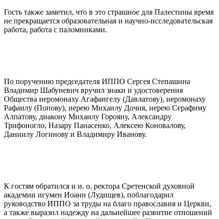
Гость также заметил, что в это страшное для Палестины время
не прекращается образовательная и научно-исследовательская
работа, работа с паломниками.
По поручению председателя ИППО Сергея Степашина
Владимир Шабуневич вручил знаки и удостоверения
Общества иеромонаху Агафангелу (Давлатову), иеромонаху
Рафаилу (Попову), иерею Михаилу Дочия, иерею Серафиму
Алпатову, диакону Михаилу Горояну, Александру
Трифоногло, Назару Панасенко, Алексею Коновалову,
Даниилу Логинову и Владимиру Иванову.
К гостям обратился и и. о. ректора Сретенской духовной
академии игумен Иоанн (Лудищев), поблагодарил
руководство ИППО за труды на благо православия и Церкви,
а также выразил надежду на дальнейшее развитие отношений