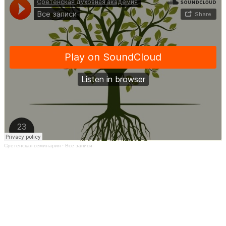
Сретенская семинария
·
Все записи