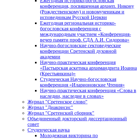
Ежегодная историко-богословская
конференция, посвященная архиеп. Никону
(Рождественскому) и новомученикам и
исповедникам Русской Церкви
Ежегодная региональная историко-
богословская конференция с
международным участием «Конференция-
вечер памяти проф. СДА А.И. Сидорова»
Научно-богословские сектоведческие
конференции Сретенской духовной
академии
Научно-практическая конференция
«Пастырская аскетика архимандрита Иоанна
(Крестьянкина)»
Студенческая Научно-богословская
конференция «Иларионовские Чтения»
Научно-практическая конференция «Cлова в
наследии, наследие в словах»
Журнал "Сретенское слово"
Журнал "Диакрисис"
Журнал "Сретенский сборник"
Объединенный докторский диссертационный
совет
Студенческая наука
Молодежная викторина по