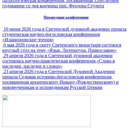
патрологическая конференция, посвященная 1200-летней
годовщине со дня кончины прп. Феодора Студита
Прошедшие конференции
10 июня 2026 года в Сретенской духовной академии прошла
студенческая научно-богословская конференция
«Иларионовские чтения»
6 мая 2026 года в скиту Сретенского монастыря состоялся
круглый стол на тему «Язык. Литература. Православие»
29 апреля 2026 года в Сретенской духовной академии
состоялась научно-практическая конференция «Слова в
наследии, наследие в словах»
23 апреля 2026 года в Сретенской Духовной Академии
прошла Седьмая историко-богословская конференция,
посвященная архиепископу Никону (Рождественскому) и
новомученикам и исповедникам Русской Церкви