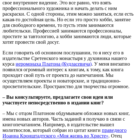
свое внутреннее видение. Это все равно, что взять
профессионального художника и начать делать с ним
раскраски. С одной стороны, этим можно заняться, если есть
какая-то достойная цель. Но если это просто хобби, занятие
для свободного времени, то пусть этим занимаются
любительски. Профессией занимаются профессионалы,
простите за тавтологию, а хобби занимаются люди, которые
хотят провести свой досуг.
Если говорить об основном послушании, то я несу его в
издательстве Сретенского монастыря у духовника нашего
курса
иеромонаха Платона (Кудласевича)
. У меня внезапно
появился огромный интерес к книгам, к тому, как книга
проходит свой путь от проекта до напечатания. Мы
осуществляем проекты и новаторские, и традиционно-
просветительские. Пространство для творчества огромное.
– Вы консультируете, предлагаете свои идеи или
участвуете непосредственно в издании книг?
– Мы с отцом Платоном обдумываем обложки новых книг,
имена новых авторов. Часть заданий я получаю в связи с
книгопечатанием. Например, в издательстве вышел
молитвослов, который собран из цитат книги
праведного
Иоанна Кронштадтского «Моя жизнь во Христе»
. Отец