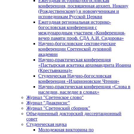
Ежегодная историко-богословская
конференция, посвященная архиеп. Никону
(Рождественскому) и новомученикам и
исповедникам Русской Церкви
Ежегодная региональная историко-
богословская конференция с
международным участием «Конференция-
вечер памяти проф. СДА А.И. Сидорова»
Научно-богословские сектоведческие
конференции Сретенской духовной
академии
Научно-практическая конференция
«Пастырская аскетика архимандрита Иоанна
(Крестьянкина)»
Студенческая Научно-богословская
конференция «Иларионовские Чтения»
Научно-практическая конференция «Cлова в
наследии, наследие в словах»
Журнал "Сретенское слово"
Журнал "Диакрисис"
Журнал "Сретенский сборник"
Объединенный докторский диссертационный
совет
Студенческая наука
Молодежная викторина по