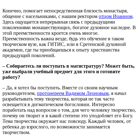
Конечно, помогает непосредственная близость монастыря,
общение с насельниками, с нашим ректором
отцом Иоанном
.
Здесь ощущается непрерывная связь с предыдущими
поколениями монашествующих, богатое духовное наследие. В
этой преемственности кроется очень многое.
Преемственность важна везде, будь это обучение в таком
творческом вузе, как ГИТИС, или в Сретенской духовной
академии, где ты приобщаешься к опыту христианства
предыдущий поколений.
– Собираетесь ли поступать в магистратуру? Может быть,
уже выбрали учебный предмет для этого и готовите
работу?
– Да, я хотел бы поступить. Вместе со своим научным
руководителем,
протоиереем Вадимом Леоновым
, я начал
разрабатывать тему творчества, которая не так часто
освещается в догматическом богословии. Интересно
поработать над вопросом о том, для чего человеку творчество,
почему он творит и в какой степени это уподобляет его Богу.
Тема творчества окружает нас повсюду. Каждый человек, от
ребенка до взрослого, по возможности занимается
творчеством.