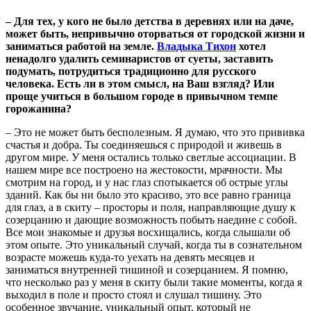
– Для тех, у кого не было детства в деревнях или на даче,
может быть, непривычно оторваться от городской жизни и
заниматься работой на земле.
Владыка Тихон
хотел
ненадолго удалить семинаристов от суеты, заставить
подумать, потрудиться традиционно для русского
человека. Есть ли в этом смысл, на Ваш взгляд? Или
проще учиться в большом городе в привычном темпе
горожанина?
– Это не может быть бесполезным. Я думаю, что это прививка
счастья и добра. Ты соединяешься с природой и живешь в
другом мире. У меня остались только светлые ассоциации. В
нашем мире все построено на жестокости, мрачности. Мы
смотрим на город, и у нас глаз спотыкается об острые углы
зданий. Как бы ни было это красиво, это все равно граница
для глаз, а в скиту – просторы и поля, направляющие душу к
созерцанию и дающие возможность побыть наедине с собой.
Все мои знакомые и друзья восхищались, когда слышали об
этом опыте. Это уникальный случай, когда ты в сознательном
возрасте можешь куда-то уехать на девять месяцев и
заниматься внутренней тишиной и созерцанием. Я помню,
что несколько раз у меня в скиту были такие моменты, когда я
выходил в поле и просто стоял и слушал тишину. Это
особенное звучание, уникальный опыт, который не