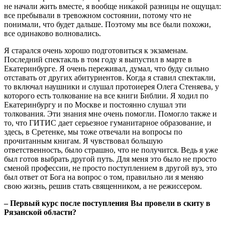
не начали жить вместе, я вообще никакой разницы не ощущал:
все пребывали в тревожном состоянии, потому что не
понимали, что будет дальше. Поэтому мы все были похожи,
все одинаково волновались.
Я старался очень хорошо подготовиться к экзаменам.
Последний спектакль в том году я выпустил в марте в
Екатеринбурге. Я очень переживал, думал, что буду сильно
отставать от других абитуриентов. Когда я ставил спектакли,
то включал наушники и слушал протоиерея Олега Стеняева, у
которого есть толкование на все книги Библии. Я ходил по
Екатеринбургу и по Москве и постоянно слушал эти
толкования. Эти знания мне очень помогли. Помогло также и
то, что ГИТИС дает серьезное гуманитарное образование, и
здесь, в Сретенке, мы тоже отвечали на вопросы по
прочитанным книгам. Я чувствовал большую
ответственность, было страшно, что не получится. Ведь я уже
был готов выбрать другой путь. Для меня это было не просто
сменой профессии, не просто поступлением в другой вуз, это
был ответ от Бога на вопрос о том, правильно ли я меняю
свою жизнь, решив стать священником, а не режиссером.
– Первый курс после поступления Вы провели в скиту в
Рязанской области?