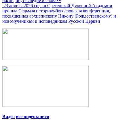
наследии, наследие в словах»
23 апреля 2026 года в Сретенской Духовной Академии
прошла Седьмая историко-богословская конференция,
посвященная архиепископу Никону (Рождественскому) и
новомученикам и исповедникам Русской Церкви
Видео
все видеозаписи