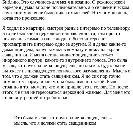
Библию. Это случилось для меня внезапно. О режиссерской
карьере я думал вполне последовательно, а о священническом
служении у меня не было никаких мыслей. Но я помню день,
когда это произошло.
Я ходил по квартире, смотрел разные интервью по телевизору.
Это не был канал церковной направленности, там просто
появлялись самые разные люди, и было интересно
просматривать интервью одно за другим. И я делал какие-то
домашние дела, вдруг захожу в комнату и вижу на экране
священника. И меня останавливает ощущение чего-то
инородного внутри, какого-то внутреннего голоса. Это была
мысль, которую ты четко ощущаешь, но она как будто бы не
вытекает из предыдущего логического размышления. Мысль о
том, что я должен стать священником. Я до сих пор точно
помню эту формулировку, она была именно такой. Было
странно в тот момент, что мне пришло это в голову. Но после
этого я начал интересоваться церковной жизнью. Для меня это
стало внутренней потребностью.
Это была мысль, которую ты четко ощущаешь –
мысль, что я должен стать священником