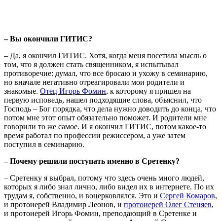
– Вы окончили ГИТИС?
– Да, я окончил ГИТИС. Хотя, когда меня посетила мысль о
том, что я должен стать священником, я испытывал
противоречие: думал, что все бросаю и ухожу в семинарию,
но вначале негативно отреагировали мои родители и
знакомые.
Отец Игорь Фомин
, к которому я пришел на
первую исповедь, нашел подходящие слова, объяснил, что
Господь – Бог порядка, что дела нужно доводить до конца, что
потом мне этот опыт обязательно поможет. И родители мне
говорили то же самое. И я окончил ГИТИС, потом какое-то
время работал по профессии режиссером, а уже затем
поступил в семинарию.
– Почему решили поступать именно в Сретенку?
– Сретенку я выбрал, потому что здесь очень много людей,
которых я либо знал лично, либо видел их в интернете. По их
трудам я, собственно, и воцерковлялся. Это и
Сергей Комаров
,
и протоиерей Владимир Леонов, и
протоиерей Олег Стеняев
,
и протоиерей Игорь Фомин, преподающий в Сретенке и