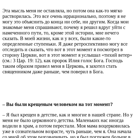
Эта мысль меня не оставляла, но потом она как-то мягко
растворилась. Это все очень иррационально, поэтому я не
могу это объяснить до конца ни себе, ни другим. Когда мои
знакомые меня спрашивают, почему я решил вдруг уйти с
намеченного пути, то, кроме этой истории, мне нечего
сказать. В моей жизни, как и у всех, были какие-то
определенные ступеньки. Я даже ретроспективно могу все
отследить и сказать, что вот в этот момент я посмотрел в
сторону Церкви, вот в этот момент я услышал «тихий ветер»
(см.: 3 Цар. 19: 12), как пророк Илия голос Бога. Господь
таким образом привел меня в Церковь, я захотел стать
священником даже раньше, чем поверил в Бога.
– Вы были крещеным человеком на тот момент?
– Я был крещен в детстве, как и многие в нашей стране. Но у
меня не было церковного детства. Маленьких нас иногда
водили в храм, а потом перестали. Моя мама воцерковилась
уже в сознательном возрасте, чуть раньше, чем я. Она начала
со мной об этом разговаривать, но я был погружен больше в