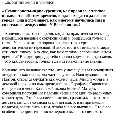
– Да, мы там жили и учились.
– Семинаристы-первокурсники, как правило, с теплом
отзываются об этом времени, когда находятся далеко от
города. Они вспоминают, как многому научились там и
сплотились между собой. У Вас было так?
– Конечно, ведь это то время, когда ты практически весь год
находишься наедине с сокурсниками и общаешься только с
ними. У нас сложился хороший коллектив, курс
действительно интересный. В закрытости от внешнего мира
есть свои плюсы. Как еще, как не с теплом, вспоминать о том
времени? Вокруг природа, тебя хорошо кормят, ты отдыхаешь
– это как санаторий, только еще идет накопление знаний.
Конечно, это большое счастье, что у нас еще была насыщенная
литургическая жизнь, мы часто служили. Наш духовник, отец
Платон, старался служить как можно чаще. Мы служили и в
домовой церкви во имя преподобного Серафима Саровского,
и в церкви в честь Казанской иконы Божией Матери,
совершали постоянные паломнические поездки по различным
монастырям. Это была светлая жизнь, сравнимая с жизнью в
детстве, мы словно снова стали детьми. К нам приезжали
педагоги, заботились о том, чтобы мы все выучили. Это было
особенно непривычно после первого высшего светского