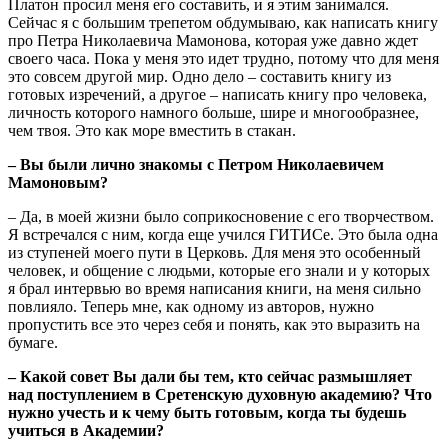
Платон просил меня его составить, и я этим занимался.
Сейчас я с большим трепетом обдумываю, как написать книгу
про Петра Николаевича Мамонова, которая уже давно ждет
своего часа. Пока у меня это идет трудно, потому что для меня
это совсем другой мир. Одно дело – составить книгу из
готовых изречений, а другое – написать книгу про человека,
личность которого намного больше, шире и многообразнее,
чем твоя. Это как море вместить в стакан.
– Вы были лично знакомы с Петром Николаевичем
Мамоновым?
– Да, в моей жизни было соприкосновение с его творчеством.
Я встречался с ним, когда еще учился ГИТИСе. Это была одна
из ступеней моего пути в Церковь. Для меня это особенный
человек, и общение с людьми, которые его знали и у которых
я брал интервью во время написания книги, на меня сильно
повлияло. Теперь мне, как одному из авторов, нужно
пропустить все это через себя и понять, как это выразить на
бумаге.
– Какой совет Вы дали бы тем, кто сейчас размышляет
над поступлением в Сретенскую духовную академию? Что
нужно учесть и к чему быть готовым, когда ты будешь
учиться в Академии?