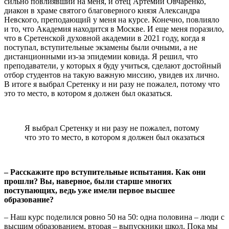
сильно повлиявший на меня, и отец Артемий Овчаренко,
диакон в храме святого благоверного князя Александра
Невского, преподающий у меня на курсе. Конечно, повлияло
и то, что Академия находится в Москве. И еще меня поразило,
что в Сретенской духовной академии в 2021 году, когда я
поступал, вступительные экзамены были очными, а не
дистанционными из-за эпидемии ковида. Я решил, что
преподаватели, у которых я буду учиться, сделают достойный
отбор студентов на такую важную миссию, увидев их лично.
В итоге я выбрал Сретенку и ни разу не пожалел, потому что
это то место, в котором я должен был оказаться.
Я выбрал Сретенку и ни разу не пожалел, потому
что это то место, в котором я должен был оказаться
– Расскажите про вступительные испытания. Как они
прошли? Вы, наверное, были старше многих
поступающих, ведь уже имели первое высшее
образование?
– Наш курс поделился ровно 50 на 50: одна половина – люди с
высшим образованием, вторая – выпускники школ. Пока мы