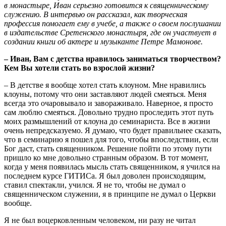
в монастыре, Иван серьезно готовится к священническому
служению. В интервью он рассказал, как творческая
профессия помогает ему в учебе, а также о своем послушании
в издательстве Сретенского монастыря, где он участвует в
создании книги об актере и музыканте Петре Мамонове.
– Иван, Вам с детства нравилось заниматься творчеством?
Кем Вы хотели стать во взрослой жизни?
– В детстве я вообще хотел стать клоуном. Мне нравились
клоуны, потому что они заставляют людей смеяться. Меня
всегда это очаровывало и завораживало. Наверное, я просто
сам люблю смеяться. Довольно трудно проследить этот путь
моих размышлений от клоуна до семинариста. Все в жизни
очень непредсказуемо. Я думаю, что будет правильнее сказать,
что в семинарию я пошел для того, чтобы впоследствии, если
Бог даст, стать священником. Решение пойти по этому пути
пришло ко мне довольно странным образом. В тот момент,
когда у меня появилась мысль стать священником, я учился на
последнем курсе ГИТИСа. Я был доволен происходящим,
ставил спектакли, учился. Я не то, чтобы не думал о
священническом служении, я в принципе не думал о Церкви
вообще.
Я не был воцерковленным человеком, ни разу не читал