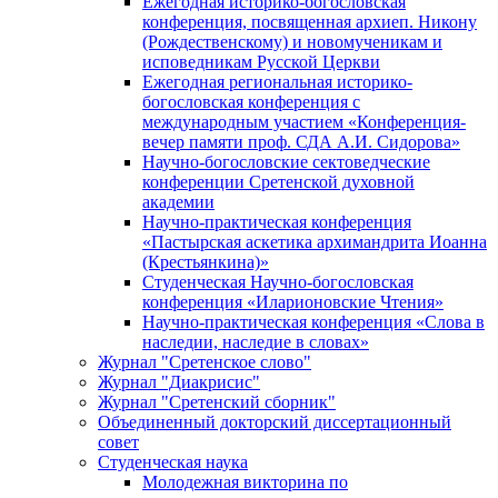
Ежегодная историко-богословская
конференция, посвященная архиеп. Никону
(Рождественскому) и новомученикам и
исповедникам Русской Церкви
Ежегодная региональная историко-
богословская конференция с
международным участием «Конференция-
вечер памяти проф. СДА А.И. Сидорова»
Научно-богословские сектоведческие
конференции Сретенской духовной
академии
Научно-практическая конференция
«Пастырская аскетика архимандрита Иоанна
(Крестьянкина)»
Студенческая Научно-богословская
конференция «Иларионовские Чтения»
Научно-практическая конференция «Cлова в
наследии, наследие в словах»
Журнал "Сретенское слово"
Журнал "Диакрисис"
Журнал "Сретенский сборник"
Объединенный докторский диссертационный
совет
Студенческая наука
Молодежная викторина по