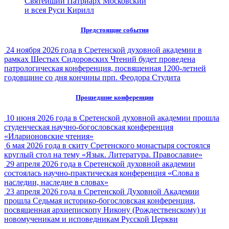
Святейший Патриарх Московский
и всея Руси Кирилл
Предстоящие события
24 ноября 2026 года в Сретенской духовной академии в
рамках Шестых Сидоровских Чтений будет проведена
патрологическая конференция, посвященная 1200-летней
годовщине со дня кончины прп. Феодора Студита
Прошедшие конференции
10 июня 2026 года в Сретенской духовной академии прошла
студенческая научно-богословская конференция
«Иларионовские чтения»
6 мая 2026 года в скиту Сретенского монастыря состоялся
круглый стол на тему «Язык. Литература. Православие»
29 апреля 2026 года в Сретенской духовной академии
состоялась научно-практическая конференция «Слова в
наследии, наследие в словах»
23 апреля 2026 года в Сретенской Духовной Академии
прошла Седьмая историко-богословская конференция,
посвященная архиепископу Никону (Рождественскому) и
новомученикам и исповедникам Русской Церкви