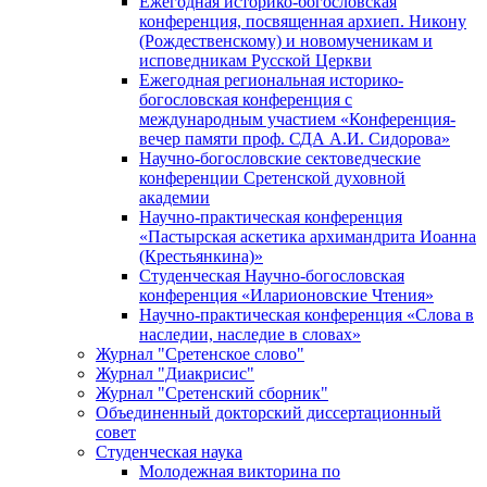
Ежегодная историко-богословская
конференция, посвященная архиеп. Никону
(Рождественскому) и новомученикам и
исповедникам Русской Церкви
Ежегодная региональная историко-
богословская конференция с
международным участием «Конференция-
вечер памяти проф. СДА А.И. Сидорова»
Научно-богословские сектоведческие
конференции Сретенской духовной
академии
Научно-практическая конференция
«Пастырская аскетика архимандрита Иоанна
(Крестьянкина)»
Студенческая Научно-богословская
конференция «Иларионовские Чтения»
Научно-практическая конференция «Cлова в
наследии, наследие в словах»
Журнал "Сретенское слово"
Журнал "Диакрисис"
Журнал "Сретенский сборник"
Объединенный докторский диссертационный
совет
Студенческая наука
Молодежная викторина по