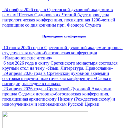
24 ноября 2026 года в Сретенской духовной академии в
рамках Шестых Сидоровских Чтений будет проведена
патрологическая конференция, посвященная 1200-летней
годовщине со дня кончины прп. Феодора Студита
Прошедшие конференции
10 июня 2026 года в Сретенской духовной академии прошла
студенческая научно-богословская конференция
«Иларионовские чтения»
6 мая 2026 года в скиту Сретенского монастыря состоялся
круглый стол на тему «Язык. Литература. Православие»
29 апреля 2026 года в Сретенской духовной академии
состоялась научно-практическая конференция «Слова в
наследии, наследие в словах»
23 апреля 2026 года в Сретенской Духовной Академии
прошла Седьмая историко-богословская конференция,
посвященная архиепископу Никону (Рождественскому) и
новомученикам и исповедникам Русской Церкви