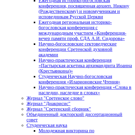
Ежегодная историко-богословская
конференция, посвященная архиеп. Никону
(Рождественскому) и новомученикам и
исповедникам Русской Церкви
Ежегодная региональная историко-
богословская конференция с
международным участием «Конференция-
вечер памяти проф. СДА А.И. Сидорова»
Научно-богословские сектоведческие
конференции Сретенской духовной
академии
Научно-практическая конференция
«Пастырская аскетика архимандрита Иоанна
(Крестьянкина)»
Студенческая Научно-богословская
конференция «Иларионовские Чтения»
Научно-практическая конференция «Cлова в
наследии, наследие в словах»
Журнал "Сретенское слово"
Журнал "Диакрисис"
Журнал "Сретенский сборник"
Объединенный докторский диссертационный
совет
Студенческая наука
Молодежная викторина по