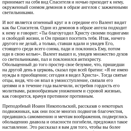
принимает на себя вид Спасителя и ночью приходит к нему,
окруженный сонмом демонов в образе ангелов с зажженными
светильниками.
И вот является огненный круг и в середине его Валент видит
как бы Спасителя. Один из демонов в образе ангела подходит
к нему и говорит: «Ты благоугодил Христу своими подвигами
и свободой жизни, и Он пришел посетить тебя. Итак, ничего
другого не делай, а только, ставши вдали и увидев Его,
стоящего среди всего сонма, пади и поклонись Ему, потом
иди в свою келью». Валент вышел и, увидев множество духов
со светильниками, пал и поклонился антихристу.
Обольщенный до того простер свое безумие, что, пришедши
на другой день в церковь, сказал при всей братии: «Я не имею
нужды в приобщении; сегодня я видел Христа». Тогда святые
отцы, видя, что он впал в умоисступление, связали его
цепями и в течение года вылечили, истребив гордость его
молитвами, разнообразным унижением и суровой жизнью,
как говорится, врачуя противное противным.
Преподобный Иоанн Никопольский, рассказав о некоторых
подвижниках, как они после многих подвигов благочестия,
предавшись самомнению и мечтам воображения, подверглись
обольщению диавола и опасности погибели, предложил такое
наставление. Это рассказал я вам для того, чтобы вы более