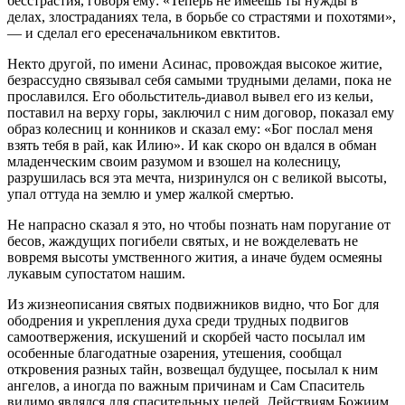
бесстрастия, говоря ему: «Теперь не имеешь ты нужды в
делах, злостраданиях тела, в борьбе со страстями и похотями»,
— и сделал его ересеначальником евктитов.
Некто другой, по имени Асинас, провождая высокое житие,
безрассудно связывал себя самыми трудными делами, пока не
прославился. Его обольститель-диавол вывел его из кельи,
поставил на верху горы, заключил с ним договор, показал ему
образ колесниц и конников и сказал ему: «Бог послал меня
взять тебя в рай, как Илию». И как скоро он вдался в обман
младенческим своим разумом и взошел на колесницу,
разрушилась вся эта мечта, низринулся он с великой высоты,
упал оттуда на землю и умер жалкой смертью.
Не напрасно сказал я это, но чтобы познать нам поругание от
бесов, жаждущих погибели святых, и не вожделевать не
вовремя высоты умственного жития, а иначе будем осмеяны
лукавым супостатом нашим.
Из жизнеописания святых подвижников видно, что Бог для
ободрения и укрепления духа среди трудных подвигов
самоотвержения, искушений и скорбей часто посылал им
особенные благодатные озарения, утешения, сообщал
откровения разных тайн, возвещал будущее, посылал к ним
ангелов, а иногда по важным причинам и Сам Спаситель
видимо являлся для спасительных целей. Действиям Божиим