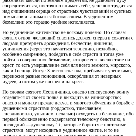
рассеивает мысли по земным предметам, не дозволяет духу
сосредоточиться, постоянно внимать себе, успешно трудиться
над очищением сердца от страстных чувствований и суетных
помыслов и заниматься богомыслием. В уединенном
безмолвии это гораздо удобнее исполняется.
Но уединенное жительство не всякому полезно. По словам
святых отцов, желающий спастись должен сперва в сожитии с
людьми претерпеть досаждения, бесчестие, лишения,
уничижения (через это научиться терпению, незлобию,
особенно смирению), победить в себе страсти и тогда уже
пойти в совершенное безмолвие, которое есть восшествие на
крест, то есть умерщвление себя для всего земного, мирского,
как и Господь Иисус Христос сначала, пребывая с учениками,
переносил разные поношения, оскорбления от неверных
иудеев, а потом уже восшел и на крест.
По словам святого Лествичника, опасно неискусному воину
отделяться от своего полка и выходить на единоборство;
опасно и монаху прежде искуса и многого обучения в борьбе с
душевными страстями (гордостью, тщеславием,
гневливостью, унынием, печалью) отходить на безмолвие, ибо
первый обыкновенно подвергается телесному бедствию, а
последний —душевному. Те, которые борются с плотскими
страстями, могут исходить в уединенное житие, и то не
просто, как прилучилось, а в свое время и с руководством