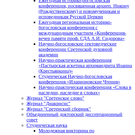
Ежегодная историко-богословская
конференция, посвященная архиеп. Никону
(Рождественскому) и новомученикам и
исповедникам Русской Церкви
Ежегодная региональная историко-
богословская конференция с
международным участием «Конференция-
вечер памяти проф. СДА А.И. Сидорова»
Научно-богословские сектоведческие
конференции Сретенской духовной
академии
Научно-практическая конференция
«Пастырская аскетика архимандрита Иоанна
(Крестьянкина)»
Студенческая Научно-богословская
конференция «Иларионовские Чтения»
Научно-практическая конференция «Cлова в
наследии, наследие в словах»
Журнал "Сретенское слово"
Журнал "Диакрисис"
Журнал "Сретенский сборник"
Объединенный докторский диссертационный
совет
Студенческая наука
Молодежная викторина по