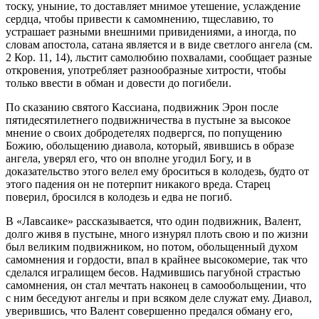
тоску, уныние, то доставляет мнимое утешение, услаждение
сердца, чтобы привести к самомнению, тщеславию, то
устрашает разными внешними привидениями, а иногда, по
словам апостола, сатана является и в виде светлого ангела (см.
2 Кор. 11, 14), льстит самолюбию похвалами, сообщает разные
откровения, употребляет разнообразные хитрости, чтобы
только ввести в обман и довести до погибели.
По сказанию святого Кассиана, подвижник Эрон после
пятидесятилетнего подвижничества в пустыне за высокое
мнение о своих добродетелях подвергся, по попущению
Божию, обольщению диавола, который, явившись в образе
ангела, уверял его, что он вполне угодил Богу, и в
доказательство этого велел ему броситься в колодезь, будто от
этого падения он не потерпит никакого вреда. Старец
поверил, бросился в колодезь и едва не погиб.
В «Лавсаике» рассказывается, что один подвижник, Валент,
долго живя в пустыне, много изнурял плоть свою и по жизни
был великим подвижником, но потом, обольщенный духом
самомнения и гордости, впал в крайнее высокомерие, так что
сделался игралищем бесов. Надмившись пагубной страстью
самомнения, он стал мечтать наконец в самообольщении, что
с ним беседуют ангелы и при всяком деле служат ему. Диавол,
уверившись, что Валент совершенно предался обману его,