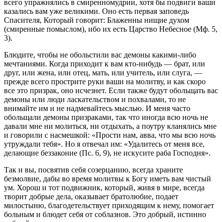
всего упражнялись в смиренномудрии, хотя бы подвиги ваши
казались вам уже великими. Оно есть первая заповедь
Спасителя, Который говорит: Блаженны нищие духом
(смиренные помыслом), ибо их есть Царство Небесное (Мф. 5,
3).
Блюдите, чтобы не обольстили вас демоны какими-либо
мечтаниями. Когда приходит к вам кто-нибудь — брат, или
друг, или жена, или отец, мать, или учитель, или слуга, —
прежде всего прострите руки ваши на молитву, и как скоро
все это призрак, оно исчезнет. Если также будут обольщать вас
демоны или люди ласкательством и похвалами, то не
внимайте им и не надмевайтесь мыслью. И меня часто
обольщали демоны призраками, так что иногда всю ночь не
давали мне ни молиться, ни отдыхать, а поутру кланялись мне
и говорили с насмешкой: «Прости нам, авва, что мы всю ночь
утруждали тебя». Но я отвечал им: «Удалитесь от меня все,
делающие беззаконие (Пс. 6, 9), не искусите раба Господня».
Так и вы, посвятив себя созерцанию, всегда храните
безмолвие, дабы во время молитвы к Богу иметь вам чистый
ум. Хорош и тот подвижник, который, живя в мире, всегда
творит добрые дела, оказывает братолюбие, подает
милостыню, благодетельствует приходящим к нему, помогает
больным и блюдет себя от соблазнов. Это добрый, истинно