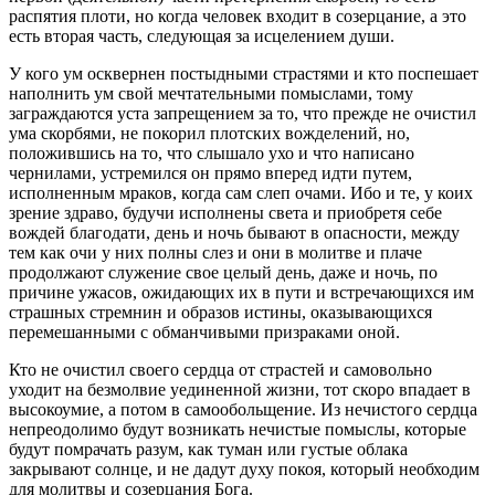
распятия плоти, но когда человек входит в созерцание, а это
есть вторая часть, следующая за исцелением души.
У кого ум осквернен постыдными страстями и кто поспешает
наполнить ум свой мечтательными помыслами, тому
заграждаются уста запрещением за то, что прежде не очистил
ума скорбями, не покорил плотских вожделений, но,
положившись на то, что слышало ухо и что написано
чернилами, устремился он прямо вперед идти путем,
исполненным мраков, когда сам слеп очами. Ибо и те, у коих
зрение здраво, будучи исполнены света и приобретя себе
вождей благодати, день и ночь бывают в опасности, между
тем как очи у них полны слез и они в молитве и плаче
продолжают служение свое целый день, даже и ночь, по
причине ужасов, ожидающих их в пути и встречающихся им
страшных стремнин и образов истины, оказывающихся
перемешанными с обманчивыми призраками оной.
Кто не очистил своего сердца от страстей и самовольно
уходит на безмолвие уединенной жизни, тот скоро впадает в
высокоумие, а потом в самообольщение. Из нечистого сердца
непреодолимо будут возникать нечистые помыслы, которые
будут помрачать разум, как туман или густые облака
закрывают солнце, и не дадут духу покоя, который необходим
для молитвы и созерцания Бога.