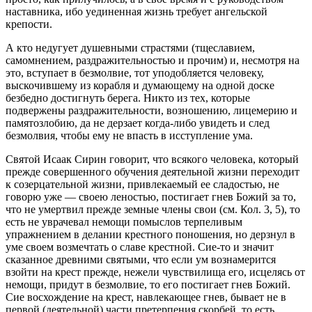
наставника, ибо уединенная жизнь требует ангельской
крепости.
А кто недугует душевными страстями (тщеславием,
самомнением, раздражительностью и прочим) и, несмотря на
это, вступает в безмолвие, тот уподобляется человеку,
выскочившему из корабля и думающему на одной доске
безбедно достигнуть берега. Никто из тех, которые
подвержены раздражительности, возношению, лицемерию и
памятозлобию, да не дерзает когда-либо увидеть и след
безмолвия, чтобы ему не впасть в исступление ума.
Святой Исаак Сирин говорит, что всякого человека, который
прежде совершенного обучения деятельной жизни переходит
к созерцательной жизни, привлекаемый ее сладостью, не
говорю уже — своею леностью, постигает гнев Божий за то,
что не умертвил прежде земные члены свои (см. Кол. 3, 5), то
есть не уврачевал немощи помыслов терпеливым
упражнением в делании крестного поношения, но дерзнул в
уме своем возмечтать о славе крестной. Сие-то и значит
сказанное древними святыми, что если ум вознамерится
взойти на крест прежде, нежели чувствилища его, исцелясь от
немощи, придут в безмолвие, то его постигает гнев Божий.
Сие восхождение на крест, навлекающее гнев, бывает не в
первой (деятельной) части претерпения скорбей, то есть