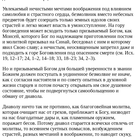
Увлекаемый нечистыми мечтами воображения под влиянием
самолюбия и страстного сердца, безмолвник вместо небесных
предметов будет созерцать только земных идолов своих
страстей и легко может впасть в умоисступление. На гору
боговедения может всходить только призываемый Богом, как
Моисей, которого Бог по надлежащем приготовлении постом
и молитвой призывал на Синай, беседовал с ним и которому
явил Свою славу; а нечистым, неосвященным запретил даже и
подходить к горе Богоявления под опасением смерти (см. Исх.
19, 12–17; 24, 1–2, 14–18; 33, 18–23; 34, 2–3).
Но и призываемый Богом для большей уверенности в звании
Божием должен поступать в уединенное безмолвие не иначе,
как с согласия настоятеля и по совету опытных в духовной
жизни старцев и потом почасту открывать им свое душевное
состояние, чтобы не подвергнуться самообольщению и
обману от диавола.
Диаволу ничто так не противно, как благоговейная молитва,
которая очищает нас от грехов, приближает к Богу, низводит
на нас благодатные дары и, как пламенным оружием,
поражает бесов. Потому диавол старается всячески отвлечь от
молитвы, то всеянием суетных помыслов, возбуждением
страстей, разных мечтаний в воображении, то наводит скуку,