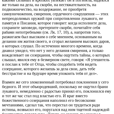
какими сильных и крепких увлекает он в погибель, надеялся
же только на дела, на скорби, на нестяжательность, на
подвижничество, на воздержание, не приобретя
самоуничижения, смирения, сердечного сокрушения — этих
непреодолимых оружий при сопротивлении лукавого, не
памятуя и Писания, которое говорит: когда исполните дела,
сохраните заповеди, претерпите скорби, почитайте себя
рабами непотребными (см. Лк. 17, 10), а, напротив того,
разжигаем был высоким о себе мнением, основанным на
делании им жития своего, и сгорал желанием высоких даров,
о которых слушал. По истечении многого времени, когда
диавол увидел, что нет у него делания смирения, а только
вожделевает он созерцания, чтобы ощутить тайны, о которых
слышал, явился ему в безмерном свете, говоря: «Я утешитель
и послан к тебе от Отца, чтобы сподобить тебя видеть
созерцание, которого желаешь за дела свои, дать тебе
бесстрастие и на будущее время упокоить тебя от дел».
Взамен же сего злокозненный потребовал поклонения у сего
бедного. И этот объюродевший, поскольку не ощутил брани
лукавого, немедленно с радостью принял его, поклонился ему
и тот же час стал под властью его. И враг вместо
божественного созерцания наполнил его бесовскими
мечтаниями, сделал так, что перестал он трудиться ради
истины, возвысил его, поругался над ним тщетной надеждой