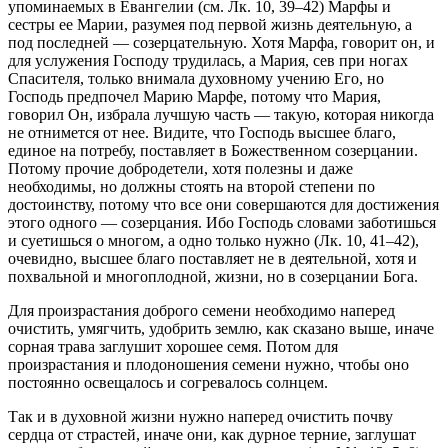
упоминаемых в Евангелии (см. Лк. 10, 39–42) Марфы и
сестры ее Марии, разумея под первой жизнь деятельную, а
под последней — созерцательную. Хотя Марфа, говорит он, и
для услужения Господу трудилась, а Мария, сев при ногах
Спасителя, только внимала духовному учению Его, но
Господь предпочел Марию Марфе, потому что Мария,
говорил Он, избрала лучшую часть — такую, которая никогда
не отнимется от нее. Видите, что Господь высшее благо,
единое на потребу, поставляет в Божественном созерцании.
Потому прочие добродетели, хотя полезны и даже
необходимы, но должны стоять на второй степени по
достоинству, потому что все они совершаются для достижения
этого одного — созерцания. Ибо Господь словами заботишься
и суетишься о многом, а одно только нужно (Лк. 10, 41–42),
очевидно, высшее благо поставляет не в деятельной, хотя и
похвальной и многоплодной, жизни, но в созерцании Бога.
Для произрастания доброго семени необходимо наперед
очистить, умягчить, удобрить землю, как сказано выше, иначе
сорная трава заглушит хорошее семя. Потом для
произрастания и плодоношения семени нужно, чтобы оно
постоянно освещалось и согревалось солнцем.
Так и в духовной жизни нужно наперед очистить почву
сердца от страстей, иначе они, как дурное терние, заглушат