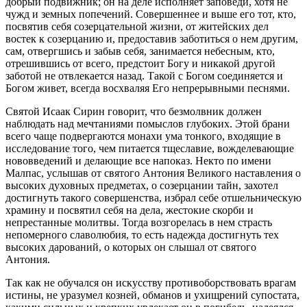
добрый подвижник; он на деле исполняет заповеди, хотя не
чужд и земных попечений. Совершеннее и выше его тот, кто,
посвятив себя созерцательной жизни, от житейских дел
востек к созерцанию и, предоставив заботиться о нем другим,
сам, отвергшись и забыв себя, занимается небесным, кто,
отрешившись от всего, предстоит Богу и никакой другой
заботой не отвлекается назад. Такой с Богом соединяется и
Богом живет, всегда восхваляя Его непрерывными песнями.
Святой Исаак Сирин говорит, что безмолвник должен
наблюдать над мечтаниями помыслов глубоких. Этой брани
всего чаще подвергаются монахи ума тонкого, входящие в
исследование того, чем питается тщеславие, вожделевающие
нововведений и делающие все напоказ. Некто по имени
Малпас, услышав от святого Антония Великого наставления о
высоких духовных предметах, о созерцании тайн, захотел
достигнуть такого совершенства, избрал себе отшельническую
храмину и посвятил себя на дела, жестокие скорби и
непрестанные молитвы. Тогда возгорелась в нем страсть
непомерного славолюбия, то есть надежда достигнуть тех
высоких дарований, о которых он слышал от святого
Антония.
Так как не обучался он искусству противоборствовать врагам
истины, не уразумел козней, обманов и ухищрений супостата,