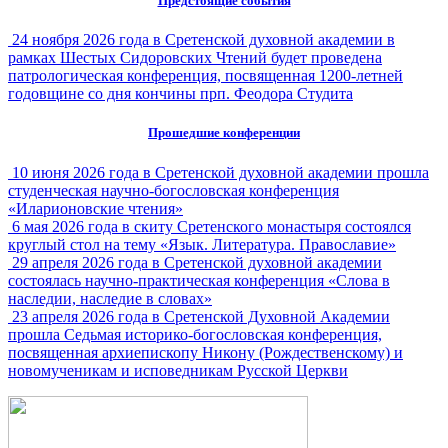
Предстоящие события
24 ноября 2026 года в Сретенской духовной академии в
рамках Шестых Сидоровских Чтений будет проведена
патрологическая конференция, посвященная 1200-летней
годовщине со дня кончины прп. Феодора Студита
Прошедшие конференции
10 июня 2026 года в Сретенской духовной академии прошла
студенческая научно-богословская конференция
«Иларионовские чтения»
6 мая 2026 года в скиту Сретенского монастыря состоялся
круглый стол на тему «Язык. Литература. Православие»
29 апреля 2026 года в Сретенской духовной академии
состоялась научно-практическая конференция «Слова в
наследии, наследие в словах»
23 апреля 2026 года в Сретенской Духовной Академии
прошла Седьмая историко-богословская конференция,
посвященная архиепископу Никону (Рождественскому) и
новомученикам и исповедникам Русской Церкви