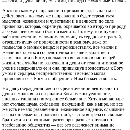
— Бога, и душа, волнуемая ими, никогда не будет иметь покоя.
А кто по какому направлению привыкнет здесь на земле
действовать, по тому же направлению будет стремиться
мыслями, желаниями и чувствами и в вечности по силе
привычки, которая, окрепнув, обращается во вторую природу,
а ее уже невозможно будет изменить. Потому-то и нужно
заблаговременно, мало-помалу, очищать сердце от страстей,
отрешать душу от привязанности к земному, даже от
помыслов о земных вещах и происшествиях, все мысли и
желания стараться сосредоточивать чаще в молитве и
размышлении о Боге, сколько это возможно в настоящей
жизни, так чтобы по разрешении души от тела ничто земное
уже не задерживало ее и она, привыкнув возноситься к Богу
умом и сердцем, беспрепятственно и всецело могла
прилепляться к Богу и в общении с Ним блаженствовать.
Но для утверждения такой сосредоточенной деятельности
души в молитве и созерцании Бога нужны уединение,
внешняя тишина и внутреннее безмолвие. Хотя в монастыре
нет столько шума, соблазнов, искушений, как в мире, но все
же есть немало развлечений: ежедневное видение, слышание
разных предметов, происшествий, частая встреча со своими
братиями и сторонними, разговоры, разные занятия по
требованию общежития — все это развлекает внимание,