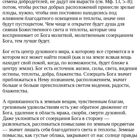
семена добродетелей, не дадут им вырасти (см. Мф. 13, 5–8);
потом, чтобы ростки добрых расположений принесли зрелые
плоды, нужно, чтобы они постоянно находились под
влиянием благодатного освещения и теплоты, иначе они
будут пустоцветом. Чем чище и открытее будет душа для
сияния Божественного света и теплоты, которые она
воспринимает от Бога молитвой, молитвенным созерцанием
Бога, тем лучше будет.
Бог есть центр духовного мира, к которому все стремится и в
котором все может найти покой (как и на земле всякая вещь
находит свой покой, когда, по возможности, будет ближе к
центру земли). Бог есть источник жизни, силы, света, видения
истины, теплоты, добра, блаженства. Созерцать Бога значит
приближаться к Нему познанием, расположением, значит
больше и больше преисполняться светом видения, радости,
блаженства.
А привязанность к земным вещам, чувственным благам,
греховным удовольствиям есть уже обратное движение от
Бога, удаление в область мрака, скорби, смерти духовной.
Даже уклоняться от созерцания Бога в сторону —
развлекаться, рассеиваться помыслами по земным предметам
— значит лишать себя благодатного света и теплоты. Земные
помыслы, как густые облака, закрывают от нас солнце правды