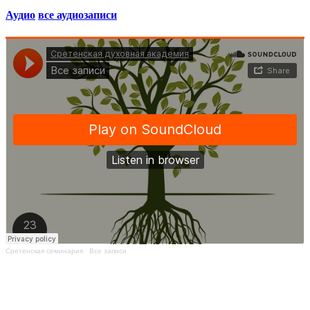
Аудио
все аудиозаписи
Сретенская семинария
·
Все записи