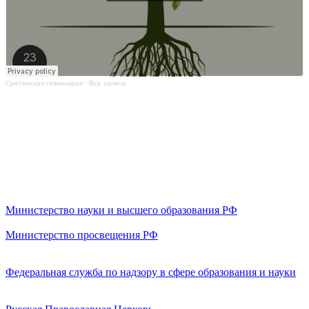
Сретенская семинария
·
Все записи
Министерство науки и высшего образования РФ
Министерство просвещения РФ
Федеральная служба по надзору в сфере образования и науки