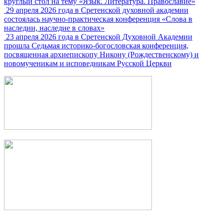
круглый стол на тему «Язык. Литература. Православие»
29 апреля 2026 года в Сретенской духовной академии
состоялась научно-практическая конференция «Слова в
наследии, наследие в словах»
23 апреля 2026 года в Сретенской Духовной Академии
прошла Седьмая историко-богословская конференция,
посвященная архиепископу Никону (Рождественскому) и
новомученикам и исповедникам Русской Церкви