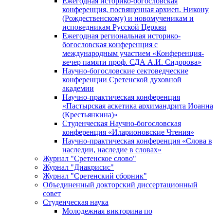
Ежегодная историко-богословская
конференция, посвященная архиеп. Никону
(Рождественскому) и новомученикам и
исповедникам Русской Церкви
Ежегодная региональная историко-
богословская конференция с
международным участием «Конференция-
вечер памяти проф. СДА А.И. Сидорова»
Научно-богословские сектоведческие
конференции Сретенской духовной
академии
Научно-практическая конференция
«Пастырская аскетика архимандрита Иоанна
(Крестьянкина)»
Студенческая Научно-богословская
конференция «Иларионовские Чтения»
Научно-практическая конференция «Cлова в
наследии, наследие в словах»
Журнал "Сретенское слово"
Журнал "Диакрисис"
Журнал "Сретенский сборник"
Объединенный докторский диссертационный
совет
Студенческая наука
Молодежная викторина по