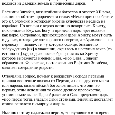
волхвов из далеких земель и принесения даров.
Евфимий Зигабен, византийский богослов и экзегет XII века,
так пишет об этом пророческом стихе: «Некто приспособляете
это к Соломону, к которому многие купечества неслись на
кораблях. Но все сии с верою истинно покорились Христу,
поклонились Ему, как Богу, и принесли дары чрез волхвов,
как царю. Островами, приносящими дары Христу, могут быть
и души», отходящие «от горького неверия», а «Аравляне — по
переводу — запад», те, «у которых солнце, бывшее по
заблуждению [их] в уважении, скрылось и наступил вечер [то
есть конец] худых дел» после обращения их ко Христу,
которое выражается именем Сава, «ибо Сава… значит
обращение». Фарсис же, по толкованию Евфимия Зигабена,
означает созерцание радости.
Отвечая на вопрос, почему к рождеству Господа первыми
пришли восточные волхвы из Персии, а не из другого места
или народа, византийский богослов пишет, что они, во-
первых, этим исполнили то самое древнее пророчество,
упоминаемое выше: Цари Аравские и Сава представят дары,
«ибо персы тогда владели сими странами. Земля их доставляет
отличное золото и смирну и ладан».
Именно потому надлежало персам, «получившим в то время