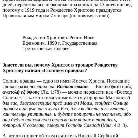
дней, перенесла все церковные праздники на 13 дней вперед,
поэтому с 1919 года и Рождество Христово празднуется
Православным миром 7 января (по новому стилю).
Рождество Христово. Репин Илья
Ефимович. 1890 г. Государственная
Третьяковская галерея.
Знаете ли вы, почему Христос в тропаре Рождеству
Христову назван «Солнцем правды»?
Солнце правды — одно из имен Иисуса Христа. Последние
слова фразы
посетил нас
Восток свыше
—
Επεσκέψατο ημάς
ανατολή εξ ύψους
(Лк. 1:78)
— можно перевести как «Восход
Солнца». Также это имя упоминается у пророка Малахии:
А
для вас, благоговеющие пред именем Моим, взойдет Солнце
правды и исцеление в лучах Его, и вы выйдете и взыграете,
как тельцы упитанные, и будете попирать нечестивых, ибо
они будут прахом под стопами ног ваших в тот день,
который Я соделаю, говорит Господь Саваоф
(Мал. 4:2–3).
А вот что пишет об этом святитель Николай Сербский: