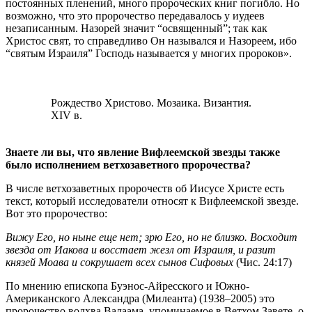
постоянных пленений, много пророческих книг погибло. Но
возможно, что это пророчество передавалось у иудеев
незаписанным. Назорей значит “освященный”; так как
Христос свят, то справедливо Он назывался и Назореем, ибо
“святым Израиля” Господь называется у многих пророков».
Рождество Христово. Мозаика. Византия.
XIV в.
Знаете ли вы, что явление Вифлеемской звезды также
было исполнением ветхозаветного пророчества?
В числе ветхозаветных пророчеств об Иисусе Христе есть
текст, который исследователи относят к Вифлеемской звезде.
Вот это пророчество:
Вижу Его, но ныне еще нет; зрю Его, но не близко. Восходит
звезда от Иакова и восстает жезл от Израиля, и разит
князей Моава и сокрушает всех сынов Сифовых
(Чис. 24:17)
По мнению епископа Буэнос-Айресского и Южно-
Американского Александра (Милеанта) (1938–2005) это
пророчество волхва Валаама, упоминаемое в Ветхом Завете, о