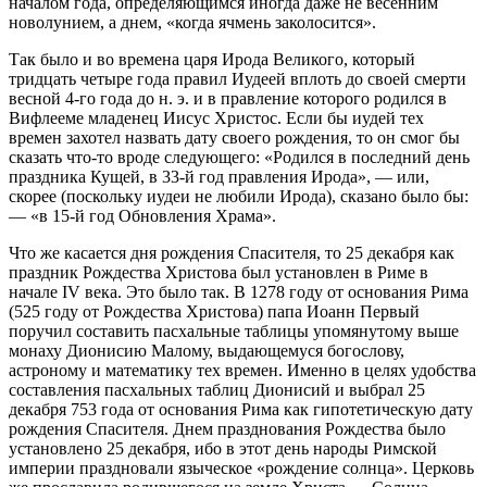
началом года, определяющимся иногда даже не весенним
новолунием, а днем, «когда ячмень заколосится».
Так было и во времена царя Ирода Великого, который
тридцать четыре года правил Иудеей вплоть до своей смерти
весной 4-го года до н. э. и в правление которого родился в
Вифлееме младенец Иисус Христос. Если бы иудей тех
времен захотел назвать дату своего рождения, то он смог бы
сказать что-то вроде следующего: «Родился в последний день
праздника Кущей, в 33-й год правления Ирода», — или,
скорее (поскольку иудеи не любили Ирода), сказано было бы:
— «в 15-й год Обновления Храма».
Что же касается дня рождения Спасителя, то 25 декабря как
праздник Рождества Христова был установлен в Риме в
начале IV века. Это было так. В 1278 году от основания Рима
(525 году от Рождества Христова) папа Иоанн Первый
поручил составить пасхальные таблицы упомянутому выше
монаху Дионисию Малому, выдающемуся богослову,
астроному и математику тех времен. Именно в целях удобства
составления пасхальных таблиц Дионисий и выбрал 25
декабря 753 года от основания Рима как гипотетическую дату
рождения Спасителя. Днем празднования Рождества было
установлено 25 декабря, ибо в этот день народы Римской
империи праздновали языческое «рождение солнца». Церковь