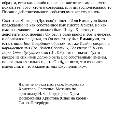
образом, если какое-либо происшествие яснее самого имени
показывает того, кто его совершил, или им воспользовался, то
Писание действительность события вменяет ему в имя».
Святитель Филарет (Дроздов) пишет: «Имя Еммануил было
предсказано не как собственное имя Иисуса Христа, но как
имя, означавшее, чем должен быть Иисус Христос, и
действительно, поелику Он был в одно время и Бог и человек
и обращался с людьми, то Он воистину был
Еммануил
, то
есть:
с нами Бог
. Подобным образом, тот же Исайя говорил:
и
нарицается имя Его: Чуден Советник, Бог крепкий, Князь
мира, Отец будущего века
(Ис. 9:6); это не значит, будто
каждое из сих имен должно быть Его собственным именем,
но показывает только то, что Он будет всем, что означают
имена сии, и что каждое из них Ему прилично».
Явление ангела пастухам. Рождество
Христово. Сретенье. Мозаика по
оригиналу И. Ф. Порфирова Храм
Воскресения Христова (Спас на крови),
Санкт-Петербург.