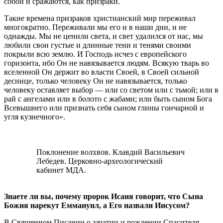
собой и сражаются, как призраки.
Такие времена призраков христианский мир переживал
многократно. Переживали мы его и в наши дни, и не
однажды. Мы не ценили света, и свет удалился от нас, мы
любили свои густые и длинные тени и тенями своими
покрыли всю землю. И Господь исчез с европейского
горизонта, ибо Он не навязывается людям. Всякую тварь во
вселенной Он держит во власти Своей, в Своей сильной
деснице, только человеку Он не навязывается, только
человеку оставляет выбор — или со светом или с тьмой; или в
рай с ангелами или в болото с жабами; или быть сыном Бога
Всевышнего или признать себя сыном глины гончарной и
угля кузнечного».
Поклонение волхвов. Клавдий Васильевич
Лебедев. Церковно-археологический
кабинет МДА.
Знаете ли вы, почему пророк Исаия говорит, что Сына
Божия нарекут Еммануил, а Его назвали Иисусом?
В Священном Писании о зачатии и рождении Спасителя