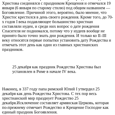
Христова соединялся с праздником Крещения и отмечался 19
января (6 января по старому стилю) под общим названием —
Богоявление. Причиной этого, вероятно, было мнение, что
Христос крестился в день своего рождения. Кроме того, до 70-
х годов I века подавляющее большинство христиан
составляли иудеи, и среди них вопрос о дате рождения
Спасителя не поднимался, потому что у иудеев вообще не
принято было точно знать дни рождения. И только ко II–III
веку относятся первые попытки установить дату Рождества и
отмечать этот день как один из главных христианских
праздников.
25 декабря как праздник Рождества Христова был
установлен в Риме в начале IV века.
Наконец, в 337 году папа римский Юлий I утвердил 25
декабря как день Рождества Христова. С тех пор весь
христианский мир празднует Рождество 25
декабря.Исключение составляет армянская Церковь, которая
по-прежнему отмечает Рождество и Крещение Господне как
единый праздник Богоявления.