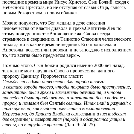
последние времена мира Иисус Христос, Сын Божий, сходя с
Небесного Престола, но не отступая от славы Отца, являясь
новым Рождеством в новом облике».
Можно подумать, что Бог медлил в деле спасения
человечества от власти диавола и греха.Святитель Лев по
этому поводу пишет: «Воплощение же Слова всегда
стремилось к свершению, и Таинство Спасения человеческого
никогда ни в какое время не медлило. Его проповедали
Апостолы, возвестили пророки, и не запоздало с исполнением
то, что всегда было предметом веры».
Помимо этого, Сын Божий родился именно 2000 лет назад,
так как не мог нарушить Своего пророчества, данного
пророку Даниилу. Пророчество гласит:
Семьдесят седмин определены для народа твоего
и святаго города твоего, чтобы покрыто было преступление,
запечатаны были грехи и заглажены беззакония, и чтобы
приведена была правда вечная, и запечатани
были видение и
пророк, и помазан был
Святый
святых.
Итак знай и разумей: с
того времени, как выйдет повеление о восстановлении
Иерусалима, до Христа Владыки семь
седмин
и шестьдесят
две
седмины
; и возвратится [народ] и обстроятся улицы и
стены, но в трудные времена
(Дан. 9: 24–25).