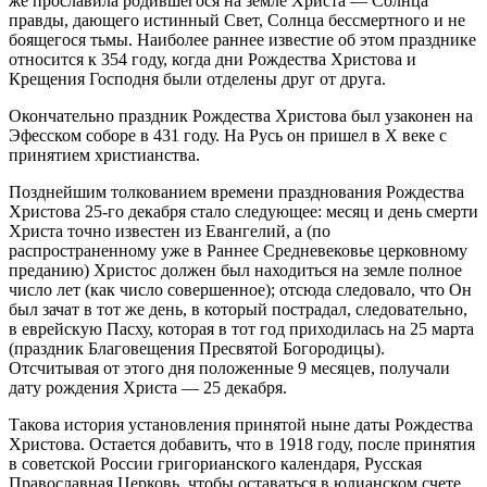
же прославила родившегося на земле Христа — Солнца
правды, дающего истинный Свет, Солнца бессмертного и не
боящегося тьмы. Наиболее раннее известие об этом празднике
относится к 354 году, когда дни Рождества Христова и
Крещения Господня были отделены друг от друга.
Окончательно праздник Рождества Христова был узаконен на
Эфесском соборе в 431 году. На Русь он пришел в X веке с
принятием христианства.
Позднейшим толкованием времени празднования Рождества
Христова 25-го декабря стало следующее: месяц и день смерти
Христа точно известен из Евангелий, а (по
распространенному уже в Раннее Средневековье церковному
преданию) Христос должен был находиться на земле полное
число лет (как число совершенное); отсюда следовало, что Он
был зачат в тот же день, в который пострадал, следовательно,
в еврейскую Пасху, которая в тот год приходилась на 25 марта
(праздник Благовещения Пресвятой Богородицы).
Отсчитывая от этого дня положенные 9 месяцев, получали
дату рождения Христа — 25 декабря.
Такова история установления принятой ныне даты Рождества
Христова. Остается добавить, что в 1918 году, после принятия
в советской России григорианского календаря, Русская
Православная Церковь, чтобы оставаться в юлианском счете