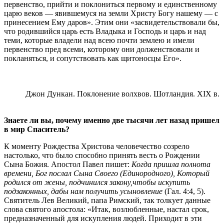
первенство, прийти и поклониться первому и единственному
царю веков — явившемуся на земли Христу Богу нашему — с
принесением Ему даров». Этим они «засвидетельствовали бы,
что родившийся царь есть Владыка и Господь и царь и над
теми, которые владели над всею почти землею и имели
первенство пред всеми, которому они долженствовали и
покланяться, и сопутствовать как щитоносцы Его».
Джон Дункан. Поклонение волхвов. Шотландия. XIX в.
Знаете ли вы, почему именно две тысячи лет назад пришел
в мир Спаситель?
К моменту Рождества Христова человечество созрело
настолько, что было способно принять весть о Рождении
Сына Божия. Апостол Павел пишет:
Когда пришла полнота
времени, Бог послал Сына Своего (Единородного), Который
родился от жены, подчинился закону,
чтобы искупить
подзаконных, дабы нам получить усыновление
(Гал. 4:4, 5).
Святитель Лев Великий, папа Римский, так толкует данные
слова святого апостола: «Итак, возлюбленные, настал срок,
предназначенный для искупления людей. Приходит в эти