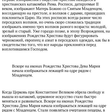
христианских катакомбах Рима. Росписи, датируемые II
веком, изображают Матерь Божию со Святым Младенцем,
восседающую на престоле, и волхвов с дарами, пришедших
поклониться Царю. На этих росписях всегда разное число
персидских волхвов, но очень скоро сложилась традиция
изображать именно трех волхвов разного возраста: молодой,
зрелый и старый. Уже гораздо позже, в эпоху Возрождения, на
изображениях Рождества Христова будут фигурировать
чернокожий, европеец и азиат в персидских одеждах, как бы в
свидетельство того, что все народы преклонятся перед
воплотившимся Господом.
Вскоре на иконах Рождества Христова Дева Мария
начала изображаться лежащей на одре рядом с
Младенцем.
Когда Церковь при Константине Великом обрела свободу и
вышла из катакомб, церковное искусство стало быстро
меняться и развиваться. Вскоре на иконах Рождества
Христова Дева Мария начала изображаться лежащей на одре
рядом с Младенцем. Стали появляться очертания пещеры, в