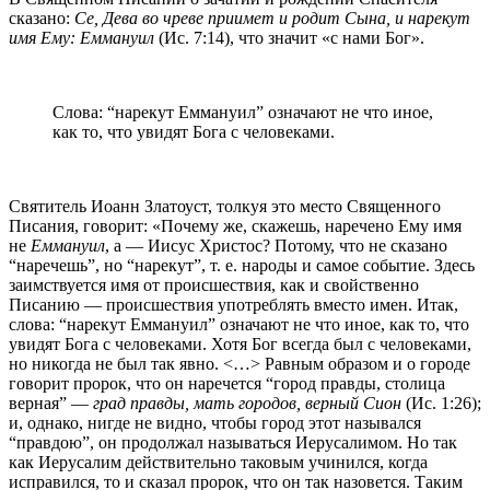
сказано:
Се, Дева во чреве приимет и родит Сына, и нарекут
имя Ему: Еммануил
(Ис. 7:14), что значит «с нами Бог».
Слова: “нарекут Еммануил” означают не что иное,
как то, что увидят Бога с человеками.
Святитель Иоанн Златоуст, толкуя это место Священного
Писания, говорит: «Почему же, скажешь, наречено Ему имя
не
Еммануил
, а — Иисус Христос? Потому, что не сказано
“наречешь”, но “нарекут”, т. е. народы и самое событие. Здесь
заимствуется имя от происшествия, как и свойственно
Писанию — происшествия употреблять вместо имен. Итак,
слова: “нарекут Еммануил” означают не что иное, как то, что
увидят Бога с человеками. Хотя Бог всегда был с человеками,
но никогда не был так явно. <…> Равным образом и о городе
говорит пророк, что он наречется “город правды, столица
верная” —
град правды, мать городов, верный Сион
(Ис. 1:26);
и, однако, нигде не видно, чтобы город этот назывался
“правдою”, он продолжал называться Иерусалимом. Но так
как Иерусалим действительно таковым учинился, когда
исправился, то и сказал пророк, что он так назовется. Таким