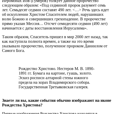
Иеромонах Иов (Гумеров) толкует данное пророчество
следующим образом: «Под седминой пророк разумеет семь
лет. Семьдесят седмин составят 490 лет. <…> Речь здесь идет
об искуплении Христом Спасителем людей, нарушивших
волю Божию и совершивших грехопадение. В пророчестве
прямо указан Мессия… Отсчет семидесяти седмин (490 лет)
начинается с даты восстановления Иерусалима».
Таким образом, Спаситель пришел в мир 2000 лет назад, так
как наступила полнота времен, а также на это время
указывало пророчество, полученное пророком Даниилом от
Самого Бога.
Рождество Христово. Нестеров М. В. 1890-
1891 гг. Бумага на картоне, гуашь, золото.
Эскиз росписи алтарной стены южного
предела на хорах Владимирского собора.
Государственная Третьяковская галерея.
Знаете ли вы, какие события обычно изображают на иконе
Рождества Христова?
Первые изображения Рождества Христова находятся в