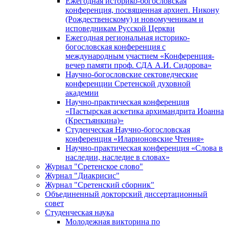
Ежегодная историко-богословская
конференция, посвященная архиеп. Никону
(Рождественскому) и новомученикам и
исповедникам Русской Церкви
Ежегодная региональная историко-
богословская конференция с
международным участием «Конференция-
вечер памяти проф. СДА А.И. Сидорова»
Научно-богословские сектоведческие
конференции Сретенской духовной
академии
Научно-практическая конференция
«Пастырская аскетика архимандрита Иоанна
(Крестьянкина)»
Студенческая Научно-богословская
конференция «Иларионовские Чтения»
Научно-практическая конференция «Cлова в
наследии, наследие в словах»
Журнал "Сретенское слово"
Журнал "Диакрисис"
Журнал "Сретенский сборник"
Объединенный докторский диссертационный
совет
Студенческая наука
Молодежная викторина по