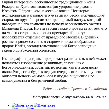
Одной интересной особенностью традиционной иконы
Рождества Христова является фигурирование рядом с
Иосифом Обручником некоего человека. Некоторые
исследователи называют его чуть ли ни бесом, искушающим
старца, по другой версии это престарелый пастух, который
наводит на него сомнения по поводу бессеменного зачатия
Младенца Иисуса. Но эта версия также опровергается тем, что
на многих старинных иконах престарелый пастух
изображается отдельно от праведного Иосифа. В древних
росписях рядом со святым старцем иногда изображался
пророк Исайя, засвидетельствовавший Боговоплощение
задолго до Рождества Христова.
Иконография праздника продолжает развиваться, в ней может
появляться изображение различных, связанных с
Боговоплощением, событий, но всегда, как и в древности,
икона Рождества будет в первую очередь источать ощущение
близости непостижимого Бога к людям, ощущение Его
всемогущества и безграничной любви.
Редакция сайта Сретенской академии
Материал впервые опубликован 06.01.2018 г.