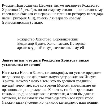
Русская Православная Церковь так же празднует Рождество
Христово 25 декабря, но по старому стилю — по юлианскому
календарю (так как ее иерархи не приняли реформу календаря
папы Григория XIII), то есть 7 января по новому
(григорианскому) стилю.
Рождество Христово. Боровиковский
Владимир Лукич. Холст, масло. Историко-
архитектурный и художественный музей
Знаете ли вы, что дата Рождества Христова также
установлена не точно?
Ни тексты Нового Завета, ни апокрифы, ни устное предание
не донесли до нас действительную дату рождения Иисуса
Христа. Почему? Дело в том, что по древней традиции,
идущей, вероятно, еще со времен Моисея, израильтяне не
праздновали дни рождения. Конечно, свой возраст знал
каждый, но дни рождения не отмечали, а если бы даже и
захотели, то не смогли бы этого сделать из-за принятого
(также издавна) солнечно-лунного календаря с плавающим