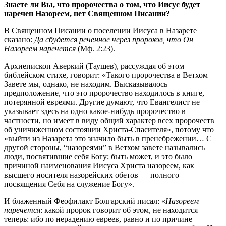
Знаете ли Вы, что пророчества о том, что Иисус будет
наречен Назореем, нет Священном Писании?
В Священном Писании о поселении Иисуса в Назарете
сказано:
Да сбудется реченное через пророков, что Он
Назореем наречется
(Мф. 2:23).
Архиепископ Аверкий (Таушев), рассуждая об этом
библейском стихе, говорит: «Такого пророчества в Ветхом
Завете мы, однако, не находим. Высказывалось
предположение, что это пророчество находилось в книге,
потерянной евреями. Другие думают, что Евангелист не
указывает здесь на одно какое-нибудь пророчество в
частности, но имеет в виду общий характер всех пророчеств
об уничиженном состоянии Христа-Спасителя», потому что
«выйти из Назарета это значило быть в пренебрежении… С
другой стороны, “назореями” в Ветхом завете назывались
люди, посвятившие себя Богу; быть может, и это было
причиной наименования Иисуса Христа назореем, как
высшего носителя назорейских обетов — полного
посвящения Себя на служение Богу».
И блаженный Феофилакт Болгарский писал: «
Назореем
наречется
: какой пророк говорит об этом, не находится
теперь: ибо по нерадению евреев, равно и по причине