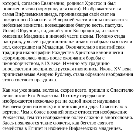
которой, согласно Евангелию, родился Христос и был
положен в ясли (кормушку для скота). Изображается и та
самая Вифлеемская звезда, проливающая свой свет на
рожденного Спасителя. В верхней части иконы появляются
небесные воинства, возвещающие благую весть, пастухи,
Иосиф Обручник, сидящий у ног Богородицы, и сюжет
омовения Младенца в нижней части иконы. Помимо стада
пастухов, у яслей традиционно начинают изображаться осел и
вол, смотрящие на Младенца. Окончательно византийская
традиция иконографии Рождества Христова канонически
сформировалась лишь после окончания борьбы с
иконоборчеством, в IX веке. Именно эту традицию
впоследствии восприняла русская иконопись. Икона XV века,
приписываемая Андрею Рублеву, стала образцом изображения
этого светлого праздника.
Как мы уже знаем, волхвы, скорее всего, пришли к Спасителю
лишь после Его Рождества. Поэтому нередко они
изображаются несколько раз на одной иконе: идущими в
Вифлеем (или на конях) и приносящими дары Спасителю в
вертепе. Чем к более поздней эпохе относится изображение
Рождества, тем это изображение более сложно и многословно.
Здесь появляются такие сюжеты, как бегство святого
семейства в Египет и избиение Вифлеемских младенцев.