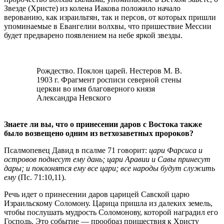
Звезде (Христе) из колена Иакова положило начало
верованию, как израильтян, так и персов, от которых пришли
упоминаемые в Евангелии волхвы, что пришествие Мессии
будет предварено появлением на небе яркой звезды.
Рождество. Поклон царей. Нестеров М. В.
1903 г. Фрагмент росписи северной стены
церкви во имя благоверного князя
Александра Невского
Знаете ли вы, что о принесении даров с Востока также
было возвещено одним из ветхозаветных пророков?
Псалмопевец Давид в псалме 71 говорит:
цари Фарсиса и
островов поднесут ему дань; цари Аравии и Савы принесут
дары; и поклонятся ему все цари; все народы будут служить
ему
(Пс. 71:10,11).
Речь идет о принесении даров царицей Савской царю
Израильскому Соломону. Царица пришла из далеких земель,
чтобы послушать мудрость Соломонову, которой наградил его
Господь. Это событие — прообраз пришествия к Христу