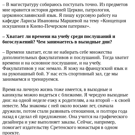
– В магистратуру собираюсь поступать точно. Из предметов
мне нравится история древней Церкви, патрология,
церковнославянский язык. Я пишу курсовую работу на
кафедре Ларисы Ивановны Маршевой на тему «Концепция
искушения в Киево-Печерском патерике».
– Хватает ли времени на учебу среди послушаний и
богослужений? Чем занимаетесь в выходные дни?
– Времени хватает, если не набирать себе множества
дополнительных факультативов и послушаний. Тогда хватит
времени и на основное послушание, и на учебу.
Факультативов у нас немало. Я хожу на французский язык и
на рукопашный бой. У нас есть спортивный зал, где мы
занимаемся и тренируемся.
Время на личную жизнь тоже имеется, в выходные и
каникулы можно видеться с близкими. Я чередую выходные
дни: на одной неделе езжу к родителям, а на второй – к своей
невесте. Мы знакомы с ней около восьми лет, сначала
дружили, потом стали развивать отношения, и полтора года
назад я сделал ей предложение. Она учится на графического
дизайнера и уже выполняет заказы. Сейчас, например,
помогает издательству Сретенского монастыря в одном
проекте.