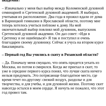
академия?
– Изначально у меня был выбор между Коломенской духовной
семинарией и Сретенской духовной академией. Я выбирал,
учитывая их расположение. Два года я прожил вдали от дома
в Варницкой гимназии в Ярославской области, поэтому мне
теперь хотелось учиться поближе к дому. На мой
окончательный выбор повлиял мой духовник, выпускник
Сретенской духовной академии. Он дал совет: «Иди в
Сретенку и не ошибешься!» Я так и поступил и очень
благодарен своему духовнику. Сейчас я учусь на втором курсе
бакалавриата.
– Первый год Вы учились в скиту в Рязанской области?
– Да. Поначалу меня смущало, что опять придется уехать из
Москвы, но потом я смирился. Когда же приехал в скит, то
уже в середине первого курса понял, что лучше скита ничего
нельзя придумать. Это потрясающе благодатное место, где
время течет по-другому: свежий воздух, раздолье и для
творчества, и для учебы, и для духовной жизни. Поэтому скит
навсегда остался в моем сердце. Я ничуть не пожалел, что этот
год провел там.