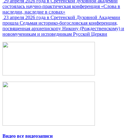
29 апреля 2026 года в Сретенской духовной академии
состоялась научно-практическая конференция «Слова в
наследии, наследие в словах»
23 апреля 2026 года в Сретенской Духовной Академии
прошла Седьмая историко-богословская конференция,
посвященная архиепископу Никону (Рождественскому) и
новомученикам и исповедникам Русской Церкви
Видео
все видеозаписи