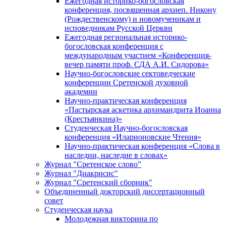
Ежегодная историко-богословская
конференция, посвященная архиеп. Никону
(Рождественскому) и новомученикам и
исповедникам Русской Церкви
Ежегодная региональная историко-
богословская конференция с
международным участием «Конференция-
вечер памяти проф. СДА А.И. Сидорова»
Научно-богословские сектоведческие
конференции Сретенской духовной
академии
Научно-практическая конференция
«Пастырская аскетика архимандрита Иоанна
(Крестьянкина)»
Студенческая Научно-богословская
конференция «Иларионовские Чтения»
Научно-практическая конференция «Cлова в
наследии, наследие в словах»
Журнал "Сретенское слово"
Журнал "Диакрисис"
Журнал "Сретенский сборник"
Объединенный докторский диссертационный
совет
Студенческая наука
Молодежная викторина по