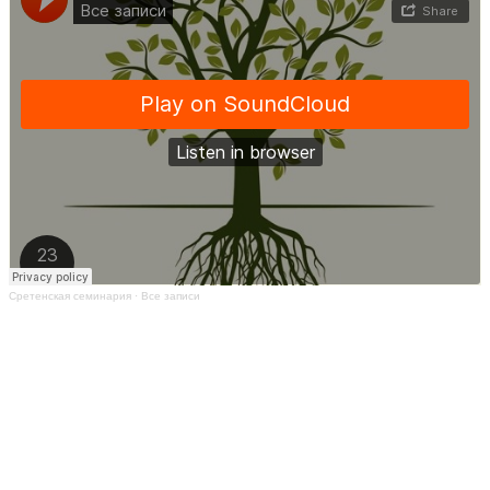
Сретенская семинария
·
Все записи