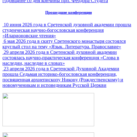
годовщине со дня кончины прп. Феодора Студита
Прошедшие конференции
10 июня 2026 года в Сретенской духовной академии прошла
студенческая научно-богословская конференция
«Иларионовские чтения»
6 мая 2026 года в скиту Сретенского монастыря состоялся
круглый стол на тему «Язык. Литература. Православие»
29 апреля 2026 года в Сретенской духовной академии
состоялась научно-практическая конференция «Слова в
наследии, наследие в словах»
23 апреля 2026 года в Сретенской Духовной Академии
прошла Седьмая историко-богословская конференция,
посвященная архиепископу Никону (Рождественскому) и
новомученикам и исповедникам Русской Церкви