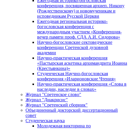
Ежегодная историко-богословская
конференция, посвященная архиеп. Никону
(Рождественскому) и новомученикам и
исповедникам Русской Церкви
Ежегодная региональная историко-
богословская конференция с
международным участием «Конференция-
вечер памяти проф. СДА А.И. Сидорова»
Научно-богословские сектоведческие
конференции Сретенской духовной
академии
Научно-практическая конференция
«Пастырская аскетика архимандрита Иоанна
(Крестьянкина)»
Студенческая Научно-богословская
конференция «Иларионовские Чтения»
Научно-практическая конференция «Cлова в
наследии, наследие в словах»
Журнал "Сретенское слово"
Журнал "Диакрисис"
Журнал "Сретенский сборник"
Объединенный докторский диссертационный
совет
Студенческая наука
Молодежная викторина по