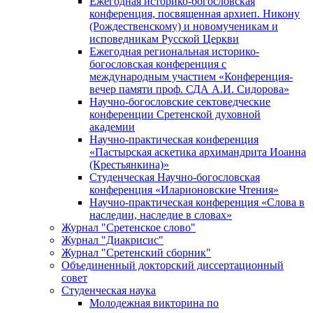
Ежегодная историко-богословская
конференция, посвященная архиеп. Никону
(Рождественскому) и новомученикам и
исповедникам Русской Церкви
Ежегодная региональная историко-
богословская конференция с
международным участием «Конференция-
вечер памяти проф. СДА А.И. Сидорова»
Научно-богословские сектоведческие
конференции Сретенской духовной
академии
Научно-практическая конференция
«Пастырская аскетика архимандрита Иоанна
(Крестьянкина)»
Студенческая Научно-богословская
конференция «Иларионовские Чтения»
Научно-практическая конференция «Cлова в
наследии, наследие в словах»
Журнал "Сретенское слово"
Журнал "Диакрисис"
Журнал "Сретенский сборник"
Объединенный докторский диссертационный
совет
Студенческая наука
Молодежная викторина по